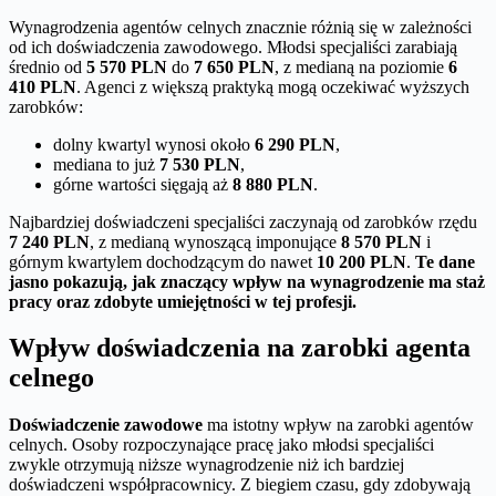
Wynagrodzenia agentów celnych znacznie różnią się w zależności
od ich doświadczenia zawodowego. Młodsi specjaliści zarabiają
średnio od
5 570 PLN
do
7 650 PLN
, z medianą na poziomie
6
410 PLN
. Agenci z większą praktyką mogą oczekiwać wyższych
zarobków:
dolny kwartyl wynosi około
6 290 PLN
,
mediana to już
7 530 PLN
,
górne wartości sięgają aż
8 880 PLN
.
Najbardziej doświadczeni specjaliści zaczynają od zarobków rzędu
7 240 PLN
, z medianą wynoszącą imponujące
8 570 PLN
i
górnym kwartylem dochodzącym do nawet
10 200 PLN
.
Te dane
jasno pokazują, jak znaczący wpływ na wynagrodzenie ma staż
pracy oraz zdobyte umiejętności w tej profesji.
Wpływ doświadczenia na zarobki agenta
celnego
Doświadczenie zawodowe
ma istotny wpływ na zarobki agentów
celnych. Osoby rozpoczynające pracę jako młodsi specjaliści
zwykle otrzymują niższe wynagrodzenie niż ich bardziej
doświadczeni współpracownicy. Z biegiem czasu, gdy zdobywają