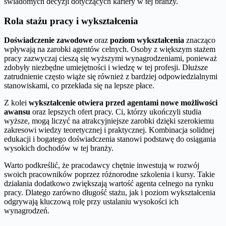
świadomych decyzji dotyczących kariery w tej branży.
Rola stażu pracy i wykształcenia
Doświadczenie zawodowe
oraz
poziom wykształcenia
znacząco
wpływają na zarobki agentów celnych. Osoby z większym stażem
pracy zazwyczaj cieszą się wyższymi wynagrodzeniami, ponieważ
zdobyły niezbędne umiejętności i wiedzę w tej profesji. Dłuższe
zatrudnienie często wiąże się również z bardziej odpowiedzialnymi
stanowiskami, co przekłada się na lepsze płace.
Z kolei
wykształcenie otwiera przed agentami nowe możliwości
awansu
oraz lepszych ofert pracy. Ci, którzy ukończyli studia
wyższe, mogą liczyć na atrakcyjniejsze zarobki dzięki szerokiemu
zakresowi wiedzy teoretycznej i praktycznej. Kombinacja solidnej
edukacji i bogatego doświadczenia stanowi podstawę do osiągania
wysokich dochodów w tej branży.
Warto podkreślić, że pracodawcy chętnie inwestują w rozwój
swoich pracowników poprzez różnorodne szkolenia i kursy. Takie
działania dodatkowo zwiększają wartość agenta celnego na rynku
pracy. Dlatego zarówno długość stażu, jak i poziom wykształcenia
odgrywają kluczową rolę przy ustalaniu wysokości ich
wynagrodzeń.