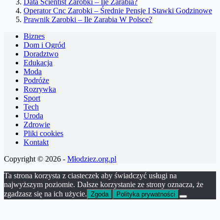
Data Scientist Zarobki – Ile Zarabia?
Operator Cnc Zarobki – Średnie Pensje I Stawki Godzinowe
Prawnik Zarobki – Ile Zarabia W Polsce?
Biznes
Dom i Ogród
Doradztwo
Edukacja
Moda
Podróże
Rozrywka
Sport
Tech
Uroda
Zdrowie
Pliki cookies
Kontakt
Copyright © 2026 -
Młodziez.org.pl
Ta strona korzysta z ciasteczek aby świadczyć usługi na
najwyższym poziomie. Dalsze korzystanie ze strony oznacza, że
zgadzasz się na ich użycie.
Zgoda
Polityka prywatności