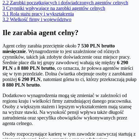
2.2
Zarobki początkujących i doświadczonych agentów celnych
3
Czynniki wpływające na zarobki agentów celnych
3.1
Rola stażu pracy i wykształcenia
3.2
Wielkość firmy i województwo
Ile zarabia agent celny?
Agent celny zarabia przeciętnie około
7 530 PLN brutto
miesięcznie
. Wynagrodzenie to jest uzależnione od różnych
czynników, takich jak zdobyte doświadczenie oraz miejsce pracy.
Średnie płace dla tej grupy zawodowej wahają się między
6 290
PLN
a
8 880 PLN brutto
, co oznacza, że połowa agentów mieści
się w tym przedziale. Dolna ćwiartka obejmuje osoby z zarobkami
poniżej
6 290 PLN
, natomiast górna to ci, którzy przekraczają pułap
8 880 PLN brutto
.
Dodatkowo wynagrodzenia mogą się zmieniać w zależności od
regionu kraju i wielkości firmy zatrudniającej danego pracownika.
Osoby z większym stażem i lepszym wykształceniem mają szansę
na wyższe stawki. Na wysokość pensji wpływa także długość
zatrudnienia oraz specyfika obowiązków wykonywanych przez
agenta celnego.
Osoby rozpoczynające karierę w tym zawodzie zazwyczaj startują z