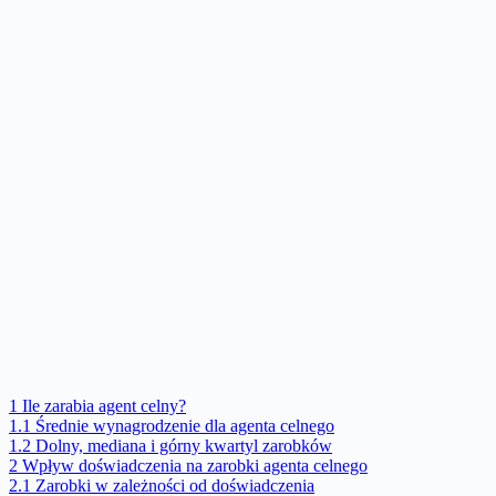
1
Ile zarabia agent celny?
1.1
Średnie wynagrodzenie dla agenta celnego
1.2
Dolny, mediana i górny kwartyl zarobków
2
Wpływ doświadczenia na zarobki agenta celnego
2.1
Zarobki w zależności od doświadczenia