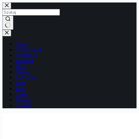
Przejdź
do
treści
Brak
wyników
Biznes
Dom i Ogród
Doradztwo
Edukacja
Moda
Podróże
Rozrywka
Sport
Tech
Uroda
Zdrowie
Kontakt