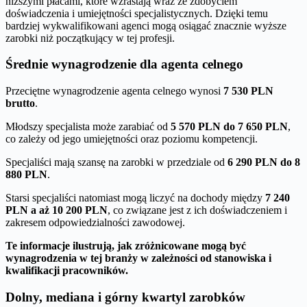
niższymi płacami, które wzrastają wraz ze zdobyciem
doświadczenia i umiejętności specjalistycznych. Dzięki temu
bardziej wykwalifikowani agenci mogą osiągać znacznie wyższe
zarobki niż początkujący w tej profesji.
Średnie wynagrodzenie dla agenta celnego
Przeciętne wynagrodzenie agenta celnego wynosi
7 530 PLN
brutto
.
Młodszy specjalista może zarabiać od
5 570 PLN do 7 650 PLN
,
co zależy od jego umiejętności oraz poziomu kompetencji.
Specjaliści mają szansę na zarobki w przedziale od
6 290 PLN do 8
880 PLN
.
Starsi specjaliści natomiast mogą liczyć na dochody między
7 240
PLN a aż 10 200 PLN
, co związane jest z ich doświadczeniem i
zakresem odpowiedzialności zawodowej.
Te informacje ilustrują, jak zróżnicowane mogą być
wynagrodzenia w tej branży w zależności od stanowiska i
kwalifikacji pracowników.
Dolny, mediana i górny kwartyl zarobków