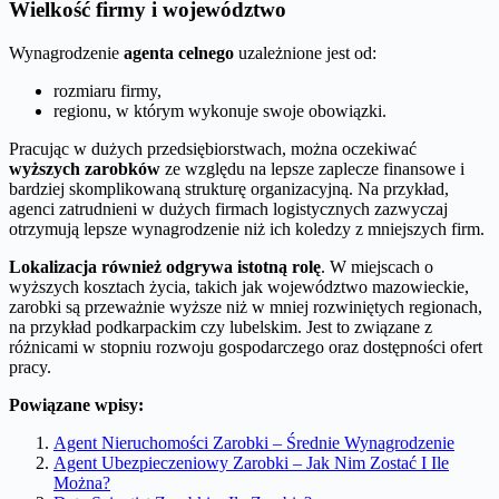
Wielkość firmy i województwo
Wynagrodzenie
agenta celnego
uzależnione jest od:
rozmiaru firmy,
regionu, w którym wykonuje swoje obowiązki.
Pracując w dużych przedsiębiorstwach, można oczekiwać
wyższych zarobków
ze względu na lepsze zaplecze finansowe i
bardziej skomplikowaną strukturę organizacyjną. Na przykład,
agenci zatrudnieni w dużych firmach logistycznych zazwyczaj
otrzymują lepsze wynagrodzenie niż ich koledzy z mniejszych firm.
Lokalizacja również odgrywa istotną rolę
. W miejscach o
wyższych kosztach życia, takich jak województwo mazowieckie,
zarobki są przeważnie wyższe niż w mniej rozwiniętych regionach,
na przykład podkarpackim czy lubelskim. Jest to związane z
różnicami w stopniu rozwoju gospodarczego oraz dostępności ofert
pracy.
Powiązane wpisy:
Agent Nieruchomości Zarobki – Średnie Wynagrodzenie
Agent Ubezpieczeniowy Zarobki – Jak Nim Zostać I Ile
Można?