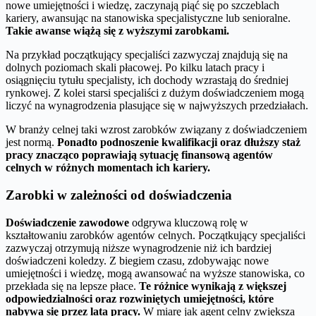
nowe umiejętności i wiedzę, zaczynają piąć się po szczeblach
kariery, awansując na stanowiska specjalistyczne lub senioralne.
Takie awanse wiążą się z wyższymi zarobkami.
Na przykład początkujący specjaliści zazwyczaj znajdują się na
dolnych poziomach skali płacowej. Po kilku latach pracy i
osiągnięciu tytułu specjalisty, ich dochody wzrastają do średniej
rynkowej. Z kolei starsi specjaliści z dużym doświadczeniem mogą
liczyć na wynagrodzenia plasujące się w najwyższych przedziałach.
W branży celnej taki wzrost zarobków związany z doświadczeniem
jest normą.
Ponadto podnoszenie kwalifikacji oraz dłuższy staż
pracy znacząco poprawiają sytuację finansową agentów
celnych w różnych momentach ich kariery.
Zarobki w zależności od doświadczenia
Doświadczenie zawodowe
odgrywa kluczową rolę w
kształtowaniu zarobków agentów celnych. Początkujący specjaliści
zazwyczaj otrzymują niższe wynagrodzenie niż ich bardziej
doświadczeni koledzy. Z biegiem czasu, zdobywając nowe
umiejętności i wiedzę, mogą awansować na wyższe stanowiska, co
przekłada się na lepsze płace.
Te różnice wynikają z większej
odpowiedzialności oraz rozwiniętych umiejętności, które
nabywa się przez lata pracy.
W miarę jak agent celny zwiększa