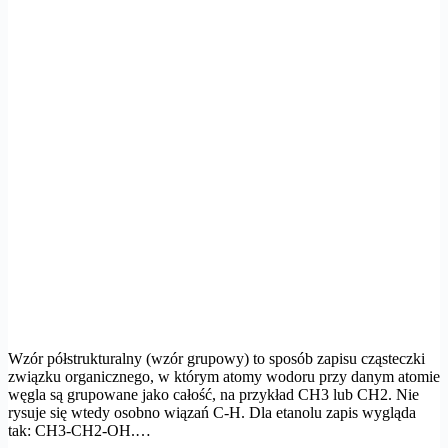
Wzór półstrukturalny (wzór grupowy) to sposób zapisu cząsteczki
związku organicznego, w którym atomy wodoru przy danym atomie
węgla są grupowane jako całość, na przykład CH3 lub CH2. Nie
rysuje się wtedy osobno wiązań C-H. Dla etanolu zapis wygląda
tak: CH3-CH2-OH.…