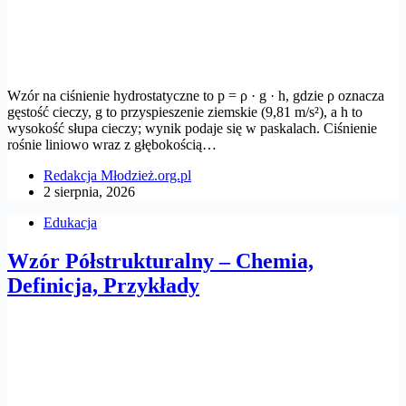
Wzór na ciśnienie hydrostatyczne to p = ρ · g · h, gdzie ρ oznacza
gęstość cieczy, g to przyspieszenie ziemskie (9,81 m/s²), a h to
wysokość słupa cieczy; wynik podaje się w paskalach. Ciśnienie
rośnie liniowo wraz z głębokością…
Redakcja Młodzież.org.pl
2 sierpnia, 2026
Edukacja
Wzór Półstrukturalny – Chemia,
Definicja, Przykłady