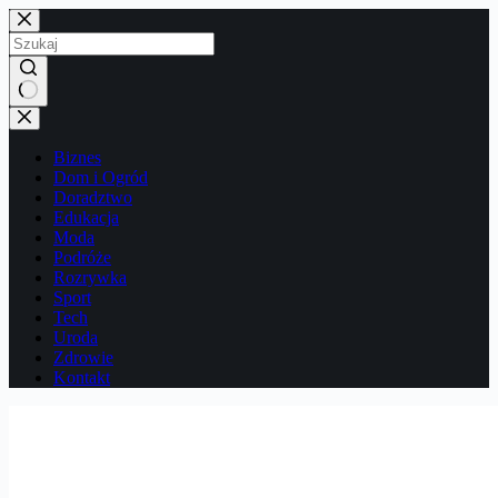
Przejdź
do
treści
Brak
wyników
Biznes
Dom i Ogród
Doradztwo
Edukacja
Moda
Podróże
Rozrywka
Sport
Tech
Uroda
Zdrowie
Kontakt