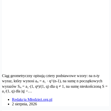
Ciąg geometryczny opisują cztery podstawowe wzory: na n-ty
wyraz, który wynosi aₙ = a₁ · q^(n-1), na sumę n początkowych
wyrazów Sₙ = a₁·(1, qⁿ)/(1, q) dla q ≠ 1, na sumę nieskończoną S =
a₁/(1, q) dla |q| <…
Redakcja Młodzież.org.pl
2 sierpnia, 2026