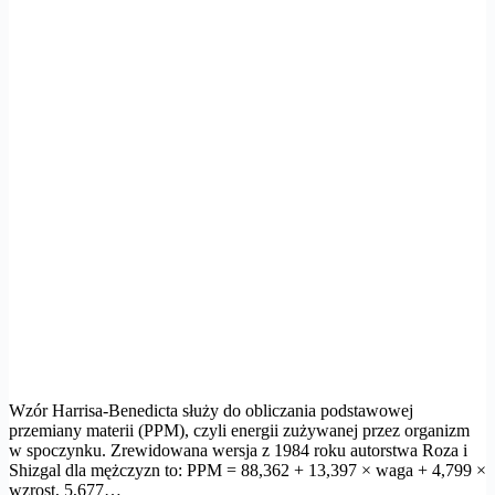
Wzór Harrisa-Benedicta służy do obliczania podstawowej
przemiany materii (PPM), czyli energii zużywanej przez organizm
w spoczynku. Zrewidowana wersja z 1984 roku autorstwa Roza i
Shizgal dla mężczyzn to: PPM = 88,362 + 13,397 × waga + 4,799 ×
wzrost, 5,677…