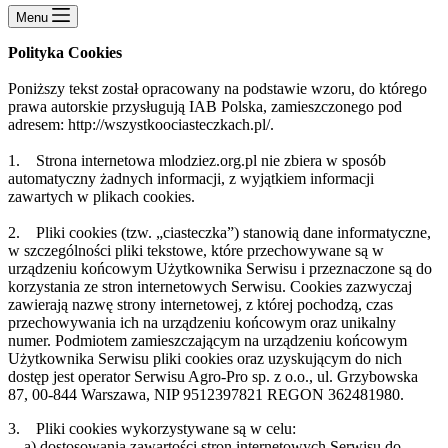
Menu
Polityka Cookies
Poniższy tekst został opracowany na podstawie wzoru, do którego
prawa autorskie przysługują IAB Polska, zamieszczonego pod
adresem: http://wszystkoociasteczkach.pl/.
1. Strona internetowa mlodziez.org.pl nie zbiera w sposób
automatyczny żadnych informacji, z wyjątkiem informacji
zawartych w plikach cookies.
2. Pliki cookies (tzw. „ciasteczka”) stanowią dane informatyczne,
w szczególności pliki tekstowe, które przechowywane są w
urządzeniu końcowym Użytkownika Serwisu i przeznaczone są do
korzystania ze stron internetowych Serwisu. Cookies zazwyczaj
zawierają nazwę strony internetowej, z której pochodzą, czas
przechowywania ich na urządzeniu końcowym oraz unikalny
numer. Podmiotem zamieszczającym na urządzeniu końcowym
Użytkownika Serwisu pliki cookies oraz uzyskującym do nich
dostęp jest operator Serwisu Agro-Pro sp. z o.o., ul. Grzybowska
87, 00-844 Warszawa, NIP 9512397821 REGON 362481980.
3. Pliki cookies wykorzystywane są w celu:
a) dostosowania zawartości stron internetowych Serwisu do