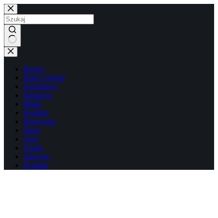
Przejdź
do
treści
Brak
wyników
Biznes
Dom i Ogród
Doradztwo
Edukacja
Moda
Podróże
Rozrywka
Sport
Tech
Uroda
Zdrowie
Kontakt