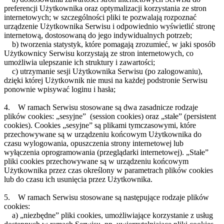
preferencji Użytkownika oraz optymalizacji korzystania ze stron
internetowych; w szczególności pliki te pozwalają rozpoznać
urządzenie Użytkownika Serwisu i odpowiednio wyświetlić stronę
internetową, dostosowaną do jego indywidualnych potrzeb;
b) tworzenia statystyk, które pomagają zrozumieć, w jaki sposób
Użytkownicy Serwisu korzystają ze stron internetowych, co
umożliwia ulepszanie ich struktury i zawartości;
c) utrzymanie sesji Użytkownika Serwisu (po zalogowaniu),
dzięki której Użytkownik nie musi na każdej podstronie Serwisu
ponownie wpisywać loginu i hasła;
4. W ramach Serwisu stosowane są dwa zasadnicze rodzaje
plików cookies: „sesyjne” (session cookies) oraz „stałe” (persistent
cookies). Cookies „sesyjne” są plikami tymczasowymi, które
przechowywane są w urządzeniu końcowym Użytkownika do
czasu wylogowania, opuszczenia strony internetowej lub
wyłączenia oprogramowania (przeglądarki internetowej). „Stałe”
pliki cookies przechowywane są w urządzeniu końcowym
Użytkownika przez czas określony w parametrach plików cookies
lub do czasu ich usunięcia przez Użytkownika.
5. W ramach Serwisu stosowane są następujące rodzaje plików
cookies:
a) „niezbędne” pliki cookies, umożliwiające korzystanie z usług