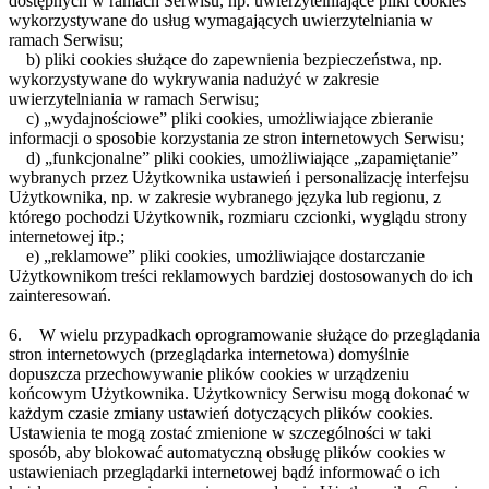
dostępnych w ramach Serwisu, np. uwierzytelniające pliki cookies
wykorzystywane do usług wymagających uwierzytelniania w
ramach Serwisu;
b) pliki cookies służące do zapewnienia bezpieczeństwa, np.
wykorzystywane do wykrywania nadużyć w zakresie
uwierzytelniania w ramach Serwisu;
c) „wydajnościowe” pliki cookies, umożliwiające zbieranie
informacji o sposobie korzystania ze stron internetowych Serwisu;
d) „funkcjonalne” pliki cookies, umożliwiające „zapamiętanie”
wybranych przez Użytkownika ustawień i personalizację interfejsu
Użytkownika, np. w zakresie wybranego języka lub regionu, z
którego pochodzi Użytkownik, rozmiaru czcionki, wyglądu strony
internetowej itp.;
e) „reklamowe” pliki cookies, umożliwiające dostarczanie
Użytkownikom treści reklamowych bardziej dostosowanych do ich
zainteresowań.
6. W wielu przypadkach oprogramowanie służące do przeglądania
stron internetowych (przeglądarka internetowa) domyślnie
dopuszcza przechowywanie plików cookies w urządzeniu
końcowym Użytkownika. Użytkownicy Serwisu mogą dokonać w
każdym czasie zmiany ustawień dotyczących plików cookies.
Ustawienia te mogą zostać zmienione w szczególności w taki
sposób, aby blokować automatyczną obsługę plików cookies w
ustawieniach przeglądarki internetowej bądź informować o ich