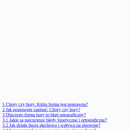
1
Chory czy hory: Która forma jest poprawna?
2
Jak poprawnie zapisać: Chory czy hory?
3
Dlaczego forma hory to błąd ortograficzny?
3.1
Jakie są najczęstsze błędy fonetyczne i ortograficzne?
3.2
Jak działa iluzja słuchowa i wpływa na pisownię?