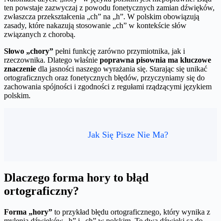
ten powstaje zazwyczaj z powodu fonetycznych zamian dźwięków,
zwłaszcza przekształcenia „ch” na „h”. W polskim obowiązują
zasady, które nakazują stosowanie „ch” w kontekście słów
związanych z chorobą.
Słowo „chory”
pełni funkcję zarówno przymiotnika, jak i
rzeczownika. Dlatego właśnie
poprawna pisownia ma kluczowe
znaczenie
dla jasności naszego wyrażania się. Starając się unikać
ortograficznych oraz fonetycznych błędów, przyczyniamy się do
zachowania spójności i zgodności z regułami rządzącymi językiem
polskim.
Jak Się Pisze Nie Ma?
Dlaczego forma hory to błąd
ortograficzny?
Forma „hory”
to przykład błędu ortograficznego, który wynika z
mylenia dźwięków „h” i „ch” w polskim. Te dwa dźwięki są do