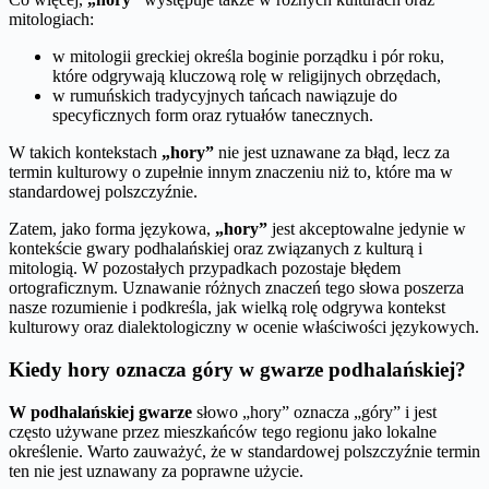
mitologiach:
w mitologii greckiej określa boginie porządku i pór roku,
które odgrywają kluczową rolę w religijnych obrzędach,
w rumuńskich tradycyjnych tańcach nawiązuje do
specyficznych form oraz rytuałów tanecznych.
W takich kontekstach
„hory”
nie jest uznawane za błąd, lecz za
termin kulturowy o zupełnie innym znaczeniu niż to, które ma w
standardowej polszczyźnie.
Zatem, jako forma językowa,
„hory”
jest akceptowalne jedynie w
kontekście gwary podhalańskiej oraz związanych z kulturą i
mitologią. W pozostałych przypadkach pozostaje błędem
ortograficznym. Uznawanie różnych znaczeń tego słowa poszerza
nasze rozumienie i podkreśla, jak wielką rolę odgrywa kontekst
kulturowy oraz dialektologiczny w ocenie właściwości językowych.
Kiedy hory oznacza góry w gwarze podhalańskiej?
W podhalańskiej gwarze
słowo „hory” oznacza „góry” i jest
często używane przez mieszkańców tego regionu jako lokalne
określenie. Warto zauważyć, że w standardowej polszczyźnie termin
ten nie jest uznawany za poprawne użycie.