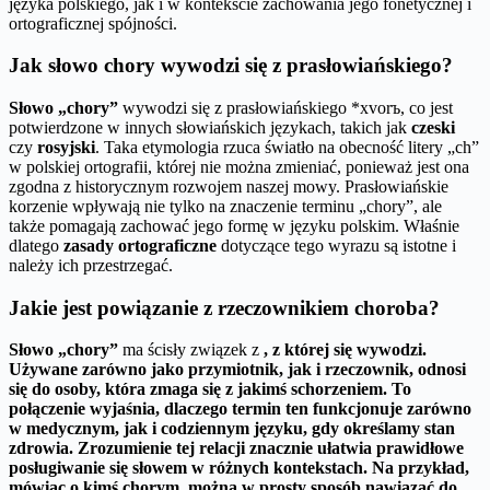
języka polskiego, jak i w kontekście zachowania jego fonetycznej i
ortograficznej spójności.
Jak słowo chory wywodzi się z prasłowiańskiego?
Słowo „chory”
wywodzi się z prasłowiańskiego *xvorъ, co jest
potwierdzone w innych słowiańskich językach, takich jak
czeski
czy
rosyjski
. Taka etymologia rzuca światło na obecność litery „ch”
w polskiej ortografii, której nie można zmieniać, ponieważ jest ona
zgodna z historycznym rozwojem naszej mowy. Prasłowiańskie
korzenie wpływają nie tylko na znaczenie terminu „chory”, ale
także pomagają zachować jego formę w języku polskim. Właśnie
dlatego
zasady ortograficzne
dotyczące tego wyrazu są istotne i
należy ich przestrzegać.
Jakie jest powiązanie z rzeczownikiem choroba?
Słowo „chory”
ma ścisły związek z
, z której się wywodzi.
Używane zarówno jako przymiotnik, jak i rzeczownik, odnosi
się do osoby, która zmaga się z jakimś schorzeniem. To
połączenie wyjaśnia, dlaczego termin ten funkcjonuje zarówno
w medycznym, jak i codziennym języku, gdy określamy stan
zdrowia. Zrozumienie tej relacji znacznie ułatwia prawidłowe
posługiwanie się słowem w różnych kontekstach. Na przykład,
mówiąc o kimś chorym, można w prosty sposób nawiązać do