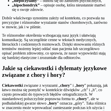
„niepoczytalny”
– odnosi się do zaburzeń psychicznych,
„hipochondryk”
– opisuje osobę, która nieustannie martwi
się o swoje zdrowie.
Dobór właściwego synonimu zależy od kontekstu, co pozwala na
precyzyjne i różnorodne wyrażanie stanów chorobowych, zarówno
w mowie, jak i w piśmie.
Te różnorodne określenia wzbogacają nasz język i ułatwiają
komunikację. Są szczególnie cenne w tekstach medycznych,
literackich i codziennych rozmowach. Dzięki stosowaniu różnych
terminów możemy lepiej oddać stan pacjenta lub szczegółowo
opisać problem zdrowotny, co sprawia, że nasze wypowiedzi stają
się bardziej elastyczne i zrozumiałe dla odbiorców.
Jakie są ciekawostki i dylematy językowe
związane z chory i hory?
Ciekawostki
związane z wyrazami „
chory
” i „
hory
” pokazują, jak
łatwo można się pomylić w kontekście dźwięków „ch” i „h”, co
często prowadzi do typowych błędów ortograficznych. W
standardowej polszczyźnie poprawna forma to „
chory
”, ale w
podhalańskiej gwarze słowo „
hory
” oznacza „góry”. Taka różnica
w znaczeniu może wprowadzać zamieszanie podczas ich użycia i