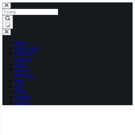
Przejdź
do
treści
Brak
wyników
Biznes
Dom i Ogród
Doradztwo
Edukacja
Moda
Podróże
Rozrywka
Sport
Tech
Uroda
Zdrowie
Kontakt