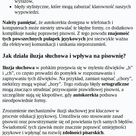
wyrazów,
błędy stylistyczne, które mogą zaburzać klarowność naszych
wypowiedzi.
Należy pamiętać
, że autokorekta dostępna w telefonach i
komputerach może niestety utrwalać te błędne formy, co dodatkowo
komplikuje naukę poprawnej pisowni. Z tego powodu
znajomość
tych powszechnych pułapek językowych
jest niezwykle ważna
dla efektywnej komunikacji i unikania nieporozumień.
Jak działa iluzja słuchowa i wpływa na pisownię?
Iluzja słuchowa
w polskim przejawia się w myleniu dźwięków „h”
i „ch”, co często prowadzi do pomyłek w rozpoznawaniu i
zapisywaniu tych dźwięków. Na przykład, zamiast napisać „chory”,
niektórzy mogą wpisać „hory”. Tego rodzaju błędy
ortograficzne
mogą znacząco utrudniać przyswajanie prawidłowej pisowni, a
szczególnie stają się kłopotliwe, gdy
autokorekta
podsuwa
nieodpowiednie formy.
Zrozumienie mechanizmów iluzji słuchowej jest kluczowe w
procesie edukacji językowej. Umożliwia ono stosowanie zasad
pisowni oraz powstrzymanie się od powielania tych samych błędów.
Świadomość tych zjawisk może znacznie poprawić umiejętności
językowe i wpłynąć na rozwój
zdolności pisarskich
.