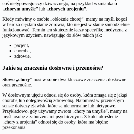
coś nietypowego czy dziwacznego, na przykład wzmianka o
„chorym umyśle”
lub
„chorych urojeniu”
.
Kiedy mówimy o osobie „obłożnie chorej”, mamy na myśli kogoś
w bardzo ciężkim stanie zdrowia, kto nie jest w stanie samodzielnie
funkcjonować. Termin ten skutecznie łączy specyfikę medyczną z
językowym użyciem, nawiązując do słów takich jak:
pacjent,
choroba,
zdrowie.
Jakie są znaczenia dosłowne i przenośne?
Słowo „chory”
nosi w sobie dwa kluczowe znaczenia: dosłowne
oraz przenośne.
W dosłownym ujęciu odnosi się do osoby, która zmaga się z jakąś
chorobą lub dolegliwością zdrowotną. Natomiast w przenośnym
sensie dotyczy zjawisk, które są nienormalne lub nietypowe.
Przykładowo, gdy używamy zwrotu „chory na umyśle”, mamy na
myśli osobę z zaburzeniami psychicznymi. Z kolei określenie
„chory z urojenia” odnosi się do osoby, która ma błędne
przekonania.