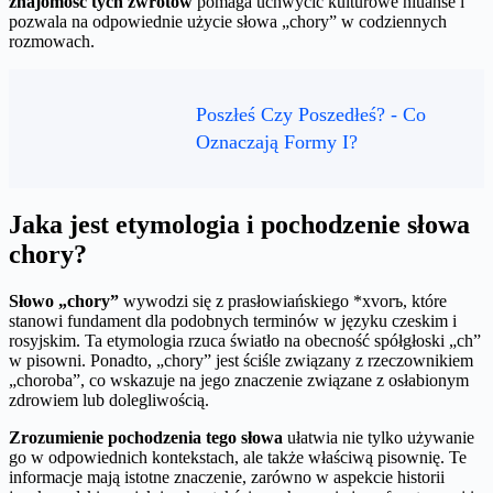
znajomość tych zwrotów
pomaga uchwycić kulturowe niuanse i
pozwala na odpowiednie użycie słowa „chory” w codziennych
rozmowach.
Poszłeś Czy Poszedłeś? - Co
Oznaczają Formy I?
Jaka jest etymologia i pochodzenie słowa
chory?
Słowo „chory”
wywodzi się z prasłowiańskiego *xvorъ, które
stanowi fundament dla podobnych terminów w języku czeskim i
rosyjskim. Ta etymologia rzuca światło na obecność spółgłoski „ch”
w pisowni. Ponadto, „chory” jest ściśle związany z rzeczownikiem
„choroba”, co wskazuje na jego znaczenie związane z osłabionym
zdrowiem lub dolegliwością.
Zrozumienie pochodzenia tego słowa
ułatwia nie tylko używanie
go w odpowiednich kontekstach, ale także właściwą pisownię. Te
informacje mają istotne znaczenie, zarówno w aspekcie historii