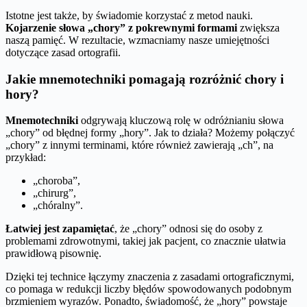
Istotne jest także, by świadomie korzystać z metod nauki.
Kojarzenie słowa „chory” z pokrewnymi formami
zwiększa
naszą pamięć. W rezultacie, wzmacniamy nasze umiejętności
dotyczące zasad ortografii.
Jakie mnemotechniki pomagają rozróżnić chory i
hory?
Mnemotechniki
odgrywają kluczową rolę w odróżnianiu słowa
„chory” od błędnej formy „hory”. Jak to działa? Możemy połączyć
„chory” z innymi terminami, które również zawierają „ch”, na
przykład:
„choroba”,
„chirurg”,
„chóralny”.
Łatwiej jest zapamiętać
, że „chory” odnosi się do osoby z
problemami zdrowotnymi, takiej jak pacjent, co znacznie ułatwia
prawidłową pisownię.
Dzięki tej technice łączymy znaczenia z zasadami ortograficznymi,
co pomaga w redukcji liczby błędów spowodowanych podobnym
brzmieniem wyrazów. Ponadto, świadomość, że „hory” powstaje