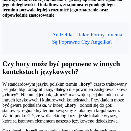
jego dolegliwości. Dodatkowo, znajomość etymologii tego
terminu pozwala lepiej zrozumieć jego znaczenie oraz
odpowiednie zastosowanie.
Andżelika - Jakie Formy Imienia
Są Poprawne Czy Angelika?
Czy hory może być poprawne w innych
kontekstach językowych?
W standardowym języku polskim termin
„hory”
często traktowany
jest jako błąd ortograficzny, dlatego nie powinien zastępować słowa
„chory”
. Niemniej jednak,
„hory”
ma swoje specjalne miejsce w
innych językowych i kulturowych kontekstach. Przykładem może
być gwara podhalańska, w której
„hory”
odnosi się do gór,
stanowiąc regionalny termin związany z lokalnym krajobrazem.
Warto podkreślić, że w dialektologii uznaje się lokalne wyrazy,
które są istotnym elementem naszego językowego dziedzictwa.
Co więcej,
„hory”
występuje także w różnych kulturach oraz