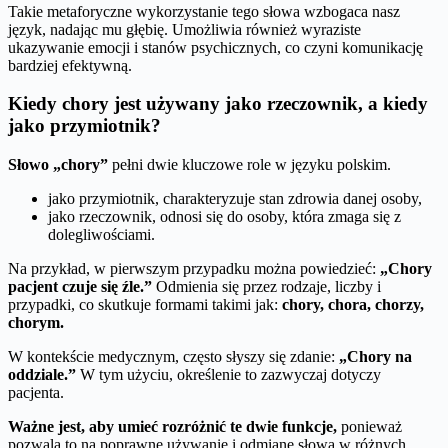
Takie metaforyczne wykorzystanie tego słowa wzbogaca nasz
język, nadając mu głębię. Umożliwia również wyraziste
ukazywanie emocji i stanów psychicznych, co czyni komunikację
bardziej efektywną.
Kiedy chory jest używany jako rzeczownik, a kiedy
jako przymiotnik?
Słowo „chory”
pełni dwie kluczowe role w języku polskim.
jako przymiotnik, charakteryzuje stan zdrowia danej osoby,
jako rzeczownik, odnosi się do osoby, która zmaga się z
dolegliwościami.
Na przykład, w pierwszym przypadku można powiedzieć:
„Chory
pacjent czuje się źle.”
Odmienia się przez rodzaje, liczby i
przypadki, co skutkuje formami takimi jak:
chory, chora, chorzy,
chorym.
W kontekście medycznym, często słyszy się zdanie:
„Chory na
oddziale.”
W tym użyciu, określenie to zazwyczaj dotyczy
pacjenta.
Ważne jest, aby umieć rozróżnić te dwie funkcje,
ponieważ
pozwala to na poprawne używanie i odmianę słowa w różnych