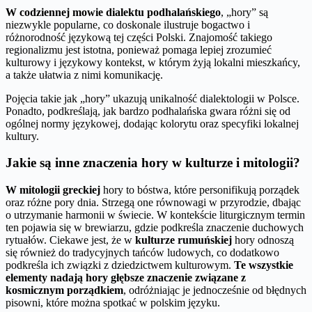
W codziennej mowie dialektu podhalańskiego
, „hory” są
niezwykle popularne, co doskonale ilustruje bogactwo i
różnorodność językową tej części Polski. Znajomość takiego
regionalizmu jest istotna, ponieważ pomaga lepiej zrozumieć
kulturowy i językowy kontekst, w którym żyją lokalni mieszkańcy,
a także ułatwia z nimi komunikację.
Pojęcia takie jak „hory” ukazują unikalność dialektologii w Polsce.
Ponadto, podkreślają, jak bardzo podhalańska gwara różni się od
ogólnej normy językowej, dodając kolorytu oraz specyfiki lokalnej
kultury.
Jakie są inne znaczenia hory w kulturze i mitologii?
W mitologii greckiej
hory to bóstwa, które personifikują porządek
oraz różne pory dnia. Strzegą one równowagi w przyrodzie, dbając
o utrzymanie harmonii w świecie. W kontekście liturgicznym termin
ten pojawia się w brewiarzu, gdzie podkreśla znaczenie duchowych
rytuałów. Ciekawe jest, że w
kulturze rumuńskiej
hory odnoszą
się również do tradycyjnych tańców ludowych, co dodatkowo
podkreśla ich związki z dziedzictwem kulturowym.
Te wszystkie
elementy nadają hory głębsze znaczenie związane z
kosmicznym porządkiem
, odróżniając je jednocześnie od błędnych
pisowni, które można spotkać w polskim języku.