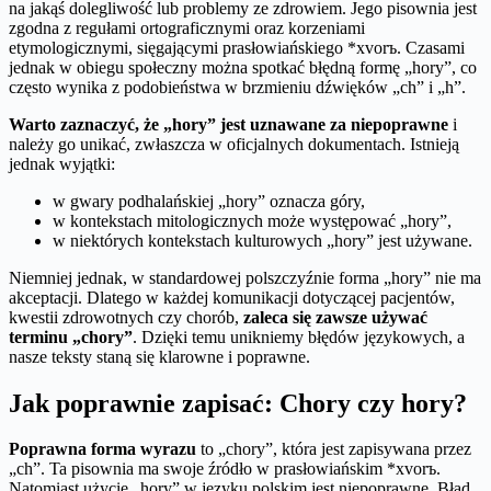
na jakąś dolegliwość lub problemy ze zdrowiem. Jego pisownia jest
zgodna z regułami ortograficznymi oraz korzeniami
etymologicznymi, sięgającymi prasłowiańskiego *xvorъ. Czasami
jednak w obiegu społeczny można spotkać błędną formę „hory”, co
często wynika z podobieństwa w brzmieniu dźwięków „ch” i „h”.
Warto zaznaczyć, że „hory” jest uznawane za niepoprawne
i
należy go unikać, zwłaszcza w oficjalnych dokumentach. Istnieją
jednak wyjątki:
w gwary podhalańskiej „hory” oznacza góry,
w kontekstach mitologicznych może występować „hory”,
w niektórych kontekstach kulturowych „hory” jest używane.
Niemniej jednak, w standardowej polszczyźnie forma „hory” nie ma
akceptacji. Dlatego w każdej komunikacji dotyczącej pacjentów,
kwestii zdrowotnych czy chorób,
zaleca się zawsze używać
terminu „chory”
. Dzięki temu unikniemy błędów językowych, a
nasze teksty staną się klarowne i poprawne.
Jak poprawnie zapisać: Chory czy hory?
Poprawna forma wyrazu
to „chory”, która jest zapisywana przez
„ch”. Ta pisownia ma swoje źródło w prasłowiańskim *xvorъ.
Natomiast użycie „hory” w języku polskim jest niepoprawne. Błąd