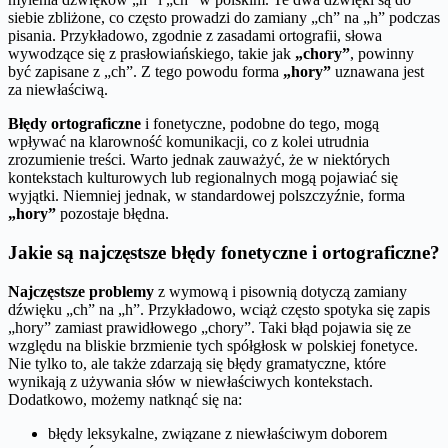
siebie zbliżone, co często prowadzi do zamiany „ch” na „h” podczas
pisania. Przykładowo, zgodnie z zasadami ortografii, słowa
wywodzące się z prasłowiańskiego, takie jak
„chory”
, powinny
być zapisane z „ch”. Z tego powodu forma
„hory”
uznawana jest
za niewłaściwą.
Błędy ortograficzne
i fonetyczne, podobne do tego, mogą
wpływać na klarowność komunikacji, co z kolei utrudnia
zrozumienie treści. Warto jednak zauważyć, że w niektórych
kontekstach kulturowych lub regionalnych mogą pojawiać się
wyjątki. Niemniej jednak, w standardowej polszczyźnie, forma
„hory”
pozostaje błędna.
Jakie są najczęstsze błędy fonetyczne i ortograficzne?
Najczęstsze problemy
z wymową i pisownią dotyczą zamiany
dźwięku „ch” na „h”. Przykładowo, wciąż często spotyka się zapis
„hory” zamiast prawidłowego „chory”. Taki błąd pojawia się ze
względu na bliskie brzmienie tych spółgłosk w polskiej fonetyce.
Nie tylko to, ale także zdarzają się błędy gramatyczne, które
wynikają z używania słów w niewłaściwych kontekstach.
Dodatkowo, możemy natknąć się na:
błędy leksykalne, związane z niewłaściwym doborem