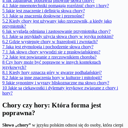
4
Jak zapamiętać poprawną pisownię słowa chory?
4.1
Jakie mnemotechniki pomagają rozróżnić chory i hory?
5
Jakie jest znaczenie i definicja słowa chory?
5.1
Jakie są znaczenia dosłowne i przenośne?
5.2
Kiedy chory jest używany jako rzeczownik, a kiedy jako
przymiotnik?
6
Jak wygląda odmiana i zastosowanie przymiotnika chory?
6.1
Jakie są przykłady użycia słowa chory w języku polskim?
6.2
Gdzie występuje chory w frazeologii i zwrotach?
7
Jaka jest etymologia i pochodzenie słowa chory?
7.1
Jak słowo chory wywodzi się z prasłowiańskiego?
7.2
Jakie jest powiązanie z rzeczownikiem choroba?
8
Czy hory może być poprawne w innych kontekstach
językowych?
8.1
Kiedy hory oznacza góry w gwarze podhalańskiej?
8.2
Jakie są inne znaczenia hory w kulturze i mitologii?
9
Jakie synonimy i wyrazy bliskoznaczne ma słowo chory?
10
Jakie są ciekawostki i dylematy językowe związane z chory i
hory?
Chory czy hory: Która forma jest
poprawna?
Słowo „chory”
w języku polskim odnosi się do osoby, która cierpi