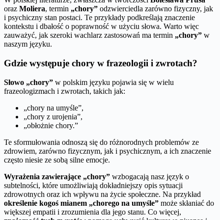
oraz
Moliera
, termin
„chory”
odzwierciedla zarówno fizyczny, jak
i psychiczny stan postaci. Te przykłady podkreślają znaczenie
kontekstu i dbałość o poprawność w użyciu słowa. Warto więc
zauważyć, jak szeroki wachlarz zastosowań ma termin
„chory”
w
naszym języku.
Gdzie występuje chory w frazeologii i zwrotach?
Słowo „chory”
w polskim języku pojawia się w wielu
frazeologizmach i zwrotach, takich jak:
„chory na umyśle”,
„chory z urojenia”,
„obłożnie chory.”
Te sformułowania odnoszą się do różnorodnych problemów ze
zdrowiem, zarówno fizycznym, jak i psychicznym, a ich znaczenie
często niesie ze sobą silne emocje.
Wyrażenia zawierające „chory”
wzbogacają nasz język o
subtelności, które umożliwiają dokładniejszy opis sytuacji
zdrowotnych oraz ich wpływu na życie społeczne. Na przykład
określenie kogoś mianem „chorego na umyśle”
może skłaniać do
większej empatii i zrozumienia dla jego stanu. Co więcej,