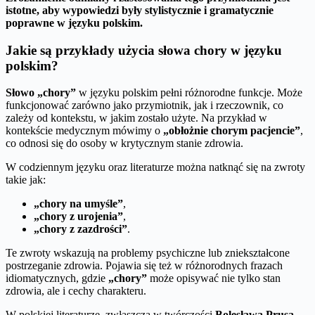
istotne, aby wypowiedzi były stylistycznie i gramatycznie
poprawne w języku polskim.
Jakie są przykłady użycia słowa chory w języku
polskim?
Słowo „chory”
w języku polskim pełni różnorodne funkcje. Może
funkcjonować zarówno jako przymiotnik, jak i rzeczownik, co
zależy od kontekstu, w jakim zostało użyte. Na przykład w
kontekście medycznym mówimy o
„obłożnie chorym pacjencie”
,
co odnosi się do osoby w krytycznym stanie zdrowia.
W codziennym języku oraz literaturze można natknąć się na zwroty
takie jak:
„chory na umyśle”
,
„chory z urojenia”
,
„chory z zazdrości”
.
Te zwroty wskazują na problemy psychiczne lub zniekształcone
postrzeganie zdrowia. Pojawia się też w różnorodnych frazach
idiomatycznych, gdzie
„chory”
może opisywać nie tylko stan
zdrowia, ale i cechy charakteru.
W polskiej literaturze, zwłaszcza w twórczości
Bolesława Prusa