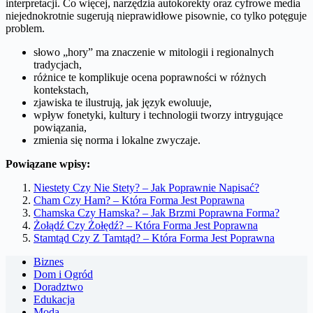
interpretacji. Co więcej, narzędzia autokorekty oraz cyfrowe media
niejednokrotnie sugerują nieprawidłowe pisownie, co tylko potęguje
problem.
słowo „hory” ma znaczenie w mitologii i regionalnych
tradycjach,
różnice te komplikuje ocena poprawności w różnych
kontekstach,
zjawiska te ilustrują, jak język ewoluuje,
wpływ fonetyki, kultury i technologii tworzy intrygujące
powiązania,
zmienia się norma i lokalne zwyczaje.
Powiązane wpisy:
Niestety Czy Nie Stety? – Jak Poprawnie Napisać?
Cham Czy Ham? – Która Forma Jest Poprawna
Chamska Czy Hamska? – Jak Brzmi Poprawna Forma?
Żołądź Czy Żołędź? – Która Forma Jest Poprawna
Stamtąd Czy Z Tamtąd? – Która Forma Jest Poprawna
Biznes
Dom i Ogród
Doradztwo
Edukacja
Moda