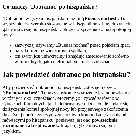
Co znaczy 'Dobranoc’ po hiszpańsku?
’Dobranoc’ w języku hiszpańskim brzmi ’
¡Buenas noches!
’. To
wyrażenie jest szeroko stosowane w Hiszpanii oraz innych krajach,
gdzie mówi się po hiszpańsku. Służy do życzenia komuś spokojnej
nocy.
zazwyczaj używamy „Buenas noches” przed pójściem spać,
na zakończenie wieczornych spotkań,
ten zwrot jest uniwersalny i znajduje zastosowanie zarówno
w formalnych, jak i nieformalnych okolicznościach.
Jak powiedzieć dobranoc po hiszpańsku?
Aby powiedzieć 'dobranoc’ po hiszpańsku, stosujemy zwrot
’
¡Buenas noches!
’. To wszechstronne wyrażenie jest odpowiednie
w różnych okolicznościach. Możemy go używać zarówno w
sytuacjach formalnych, jak i nieformalnych. Doskonale nadaje się
do życzenia komuś spokojnej nocy lub przyjemnego zakończenia
dnia. Znajomość tego wyrażenia ułatwia komunikację z osobami
mówiącymi po hiszpańsku, ponieważ jest ono
powszechnie
rozumiane i akceptowane
w krajach, gdzie mówi się tym
językiem.