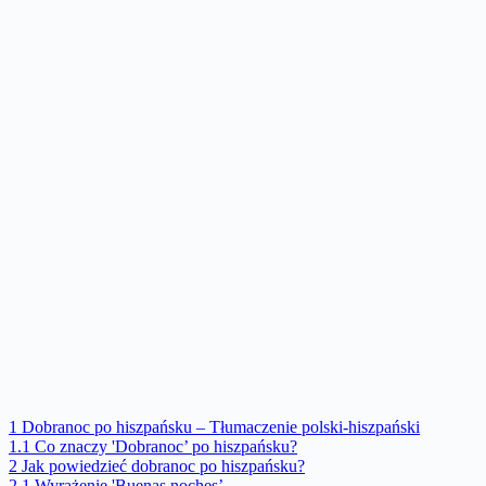
1
Dobranoc po hiszpańsku – Tłumaczenie polski-hiszpański
1.1
Co znaczy 'Dobranoc’ po hiszpańsku?
2
Jak powiedzieć dobranoc po hiszpańsku?
2.1
Wyrażenie 'Buenas noches’