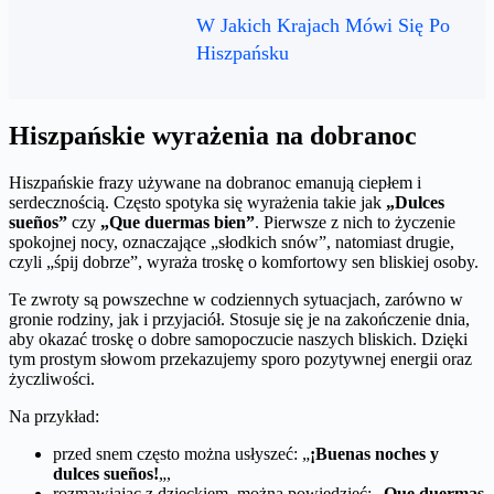
W Jakich Krajach Mówi Się Po
Hiszpańsku
Hiszpańskie wyrażenia na dobranoc
Hiszpańskie frazy używane na dobranoc emanują ciepłem i
serdecznością. Często spotyka się wyrażenia takie jak
„Dulces
sueños”
czy
„Que duermas bien”
. Pierwsze z nich to życzenie
spokojnej nocy, oznaczające „słodkich snów”, natomiast drugie,
czyli „śpij dobrze”, wyraża troskę o komfortowy sen bliskiej osoby.
Te zwroty są powszechne w codziennych sytuacjach, zarówno w
gronie rodziny, jak i przyjaciół. Stosuje się je na zakończenie dnia,
aby okazać troskę o dobre samopoczucie naszych bliskich. Dzięki
tym prostym słowom przekazujemy sporo pozytywnej energii oraz
życzliwości.
Na przykład:
przed snem często można usłyszeć: „
¡Buenas noches y
dulces sueños!
„,
rozmawiając z dzieckiem, można powiedzieć: „
Que duermas