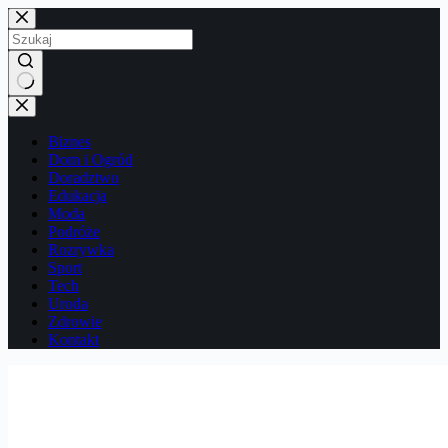
Przejdź
do
treści
Brak
wyników
Biznes
Dom i Ogród
Doradztwo
Edukacja
Moda
Podróże
Rozrywka
Sport
Tech
Uroda
Zdrowie
Kontakt