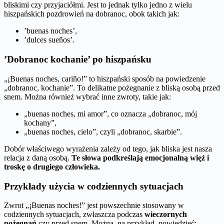
bliskimi czy przyjaciółmi. Jest to jednak tylko jedno z wielu
hiszpańskich pozdrowień na dobranoc, obok takich jak:
’buenas noches’,
’dulces sueños’.
’Dobranoc kochanie’ po hiszpańsku
„¡Buenas noches, cariño!” to hiszpański sposób na powiedzenie
„dobranoc, kochanie”. To delikatne pożegnanie z bliską osobą przed
snem. Można również wybrać inne zwroty, takie jak:
„buenas noches, mi amor”, co oznacza „dobranoc, mój
kochany”,
„buenas noches, cielo”, czyli „dobranoc, skarbie”.
Dobór właściwego wyrażenia zależy od tego, jak bliska jest nasza
relacja z daną osobą.
Te słowa podkreślają emocjonalną więź i
troskę o drugiego człowieka.
Przykłady użycia w codziennych sytuacjach
Zwrot „¡Buenas noches!” jest powszechnie stosowany w
codziennych sytuacjach, zwłaszcza podczas
wieczornych
pożegnań
czy przed snem. Można, na przykład, powiedzieć: