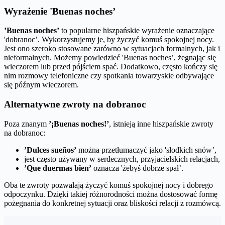
Wyrażenie 'Buenas noches’
’Buenas noches’
to popularne hiszpańskie wyrażenie oznaczające
'dobranoc’. Wykorzystujemy je, by życzyć komuś spokojnej nocy.
Jest ono szeroko stosowane zarówno w sytuacjach formalnych, jak i
nieformalnych. Możemy powiedzieć 'Buenas noches’, żegnając się
wieczorem lub przed pójściem spać. Dodatkowo, często kończy się
nim rozmowy telefoniczne czy spotkania towarzyskie odbywające
się późnym wieczorem.
Alternatywne zwroty na dobranoc
Poza znanym
’¡Buenas noches!’
, istnieją inne hiszpańskie zwroty
na dobranoc:
’Dulces sueños’
można przetłumaczyć jako 'słodkich snów’,
jest często używany w serdecznych, przyjacielskich relacjach,
’Que duermas bien’
oznacza 'żebyś dobrze spał’.
Oba te zwroty pozwalają życzyć komuś spokojnej nocy i dobrego
odpoczynku. Dzięki takiej różnorodności można dostosować formę
pożegnania do konkretnej sytuacji oraz bliskości relacji z rozmówcą.