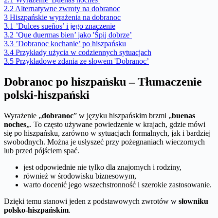
2.2
Alternatywne zwroty na dobranoc
3
Hiszpańskie wyrażenia na dobranoc
3.1
’Dulces sueños’ i jego znaczenie
3.2
’Que duermas bien’ jako 'Śpij dobrze’
3.3
’Dobranoc kochanie’ po hiszpańsku
3.4
Przykłady użycia w codziennych sytuacjach
3.5
Przykładowe zdania ze słowem 'Dobranoc’
Dobranoc po hiszpańsku – Tłumaczenie
polski-hiszpański
Wyrażenie „
dobranoc
” w języku hiszpańskim brzmi „
buenas
noches
„. To często używane powiedzenie w krajach, gdzie mówi
się po hiszpańsku, zarówno w sytuacjach formalnych, jak i bardziej
swobodnych. Można je usłyszeć przy pożegnaniach wieczornych
lub przed pójściem spać.
jest odpowiednie nie tylko dla znajomych i rodziny,
również w środowisku biznesowym,
warto docenić jego wszechstronność i szerokie zastosowanie.
Dzięki temu stanowi jeden z podstawowych zwrotów w
słowniku
polsko-hiszpańskim
.