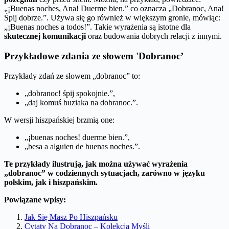
„¡Buenas noches, Ana! Duerme bien.” co oznacza „Dobranoc, Ana!
Śpij dobrze.”. Używa się go również w większym gronie, mówiąc:
„¡Buenas noches a todos!”. Takie wyrażenia są istotne dla
skutecznej komunikacji
oraz budowania dobrych relacji z innymi.
Przykładowe zdania ze słowem 'Dobranoc’
Przykłady zdań ze słowem „dobranoc” to:
„dobranoc! śpij spokojnie.”,
„daj komuś buziaka na dobranoc.”.
W wersji hiszpańskiej brzmią one:
„¡buenas noches! duerme bien.”,
„besa a alguien de buenas noches.”.
Te przykłady ilustrują, jak można używać wyrażenia
„dobranoc” w codziennych sytuacjach, zarówno w języku
polskim, jak i hiszpańskim.
Powiązane wpisy:
Jak Się Masz Po Hiszpańsku
Cytaty Na Dobranoc – Kolekcja Myśli