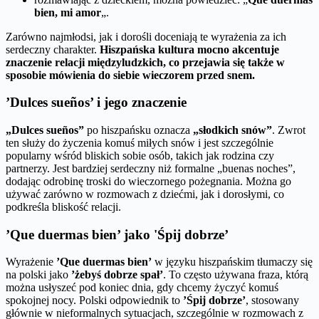
bien, mi amor
„.
Zarówno najmłodsi, jak i dorośli doceniają te wyrażenia za ich
serdeczny charakter.
Hiszpańska kultura mocno akcentuje
znaczenie relacji międzyludzkich, co przejawia się także w
sposobie mówienia do siebie wieczorem przed snem.
’Dulces sueños’ i jego znaczenie
„Dulces sueños”
po hiszpańsku oznacza
„słodkich snów”
. Zwrot
ten służy do życzenia komuś miłych snów i jest szczególnie
popularny wśród bliskich sobie osób, takich jak rodzina czy
partnerzy. Jest bardziej serdeczny niż formalne „buenas noches”,
dodając odrobinę troski do wieczornego pożegnania. Można go
używać zarówno w rozmowach z dziećmi, jak i dorosłymi, co
podkreśla bliskość relacji.
’Que duermas bien’ jako 'Śpij dobrze’
Wyrażenie
’Que duermas bien’
w języku hiszpańskim tłumaczy się
na polski jako
’żebyś dobrze spał’
. To często używana fraza, którą
można usłyszeć pod koniec dnia, gdy chcemy życzyć komuś
spokojnej nocy. Polski odpowiednik to
’Śpij dobrze’
, stosowany
głównie w nieformalnych sytuacjach, szczególnie w rozmowach z