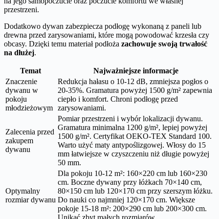
na jego samopoczucie oraz poczucie komfortu we własnej
przestrzeni.
Dodatkowo dywan zabezpiecza podłogę wykonaną z paneli lub
drewna przed zarysowaniami, które mogą powodować krzesła czy
obcasy. Dzięki temu materiał podłoża
zachowuje swoją trwałość
na dłużej
.
Temat
Najważniejsze informacje
Znaczenie
Redukcja hałasu o 10-12 dB, zmniejsza pogłos o
dywanu w
20-35%. Gramatura powyżej 1500 g/m² zapewnia
pokoju
ciepło i komfort. Chroni podłogę przed
młodzieżowym
zarysowaniami.
Pomiar przestrzeni i wybór lokalizacji dywanu.
Gramatura minimalna 1200 g/m², lepiej powyżej
Zalecenia przed
1500 g/m². Certyfikat OEKO-TEX Standard 100.
zakupem
Warto użyć maty antypoślizgowej. Włosy do 15
dywanu
mm łatwiejsze w czyszczeniu niż długie powyżej
50 mm.
Dla pokoju 10-12 m²: 160×220 cm lub 160×230
cm. Boczne dywany przy łóżkach 70×140 cm,
Optymalny
80×150 cm lub 120×170 cm przy szerszym łóżku.
rozmiar dywanu
Do nauki co najmniej 120×170 cm. Większe
pokoje 15-18 m²: 200×290 cm lub 200×300 cm.
Unikać zbyt małych rozmiarów.