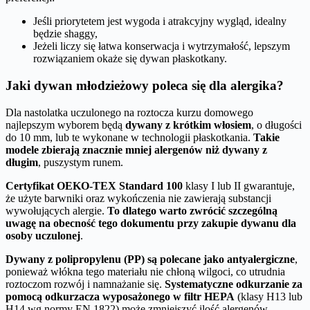
Jeśli priorytetem jest wygoda i atrakcyjny wygląd, idealny
będzie shaggy,
Jeżeli liczy się łatwa konserwacja i wytrzymałość, lepszym
rozwiązaniem okaże się dywan płaskotkany.
Jaki dywan młodzieżowy poleca się dla alergika?
Dla nastolatka uczulonego na roztocza kurzu domowego
najlepszym wyborem będą
dywany z krótkim włosiem
, o długości
do 10 mm, lub te wykonane w technologii płaskotkania.
Takie
modele zbierają znacznie mniej alergenów niż dywany z
długim
, puszystym runem.
Certyfikat OEKO-TEX Standard 100
klasy I lub II gwarantuje,
że użyte barwniki oraz wykończenia nie zawierają substancji
wywołujących alergie.
To dlatego warto zwrócić szczególną
uwagę na obecność tego dokumentu przy zakupie dywanu dla
osoby uczulonej
.
Dywany z polipropylenu (PP) są polecane jako antyalergiczne
,
ponieważ włókna tego materiału nie chłoną wilgoci, co utrudnia
roztoczom rozwój i namnażanie się.
Systematyczne odkurzanie za
pomocą odkurzacza wyposażonego w filtr HEPA
(klasy H13 lub
H14 wg normy EN 1822) może zmniejszyć ilość alergenów