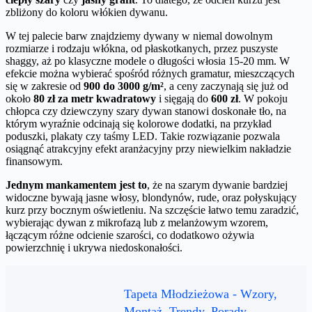
zbliżony do koloru włókien dywanu.
W tej palecie barw znajdziemy dywany w niemal dowolnym
rozmiarze i rodzaju włókna, od płaskotkanych, przez puszyste
shaggy, aż po klasyczne modele o długości włosia 15-20 mm. W
efekcie można wybierać spośród różnych gramatur, mieszczących
się w zakresie od
900 do 3000 g/m²
, a ceny zaczynają się już od
około
80 zł za metr kwadratowy
i sięgają do
600 zł
. W pokoju
chłopca czy dziewczyny szary dywan stanowi doskonałe tło, na
którym wyraźnie odcinają się kolorowe dodatki, na przykład
poduszki, plakaty czy taśmy LED. Takie rozwiązanie pozwala
osiągnąć atrakcyjny efekt aranżacyjny przy niewielkim nakładzie
finansowym.
Jednym mankamentem jest to
, że na szarym dywanie bardziej
widoczne bywają jasne włosy, blondynów, rude, oraz połyskujący
kurz przy bocznym oświetleniu. Na szczęście łatwo temu zaradzić,
wybierając dywan z mikrofazą lub z melanżowym wzorem,
łączącym różne odcienie szarości, co dodatkowo ożywia
powierzchnię i ukrywa niedoskonałości.
Tapeta Młodzieżowa - Wzory,
Montaż, Trendy, Porady