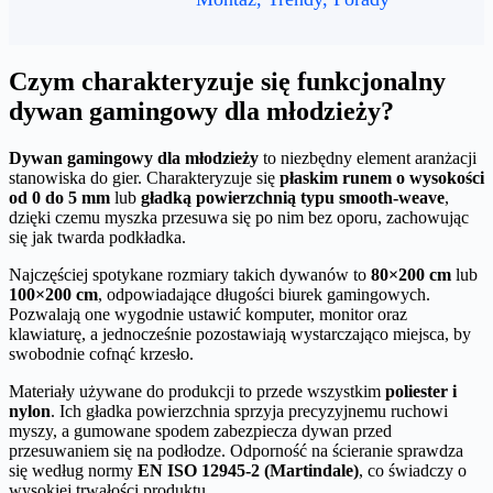
Czym charakteryzuje się funkcjonalny
dywan gamingowy dla młodzieży?
Dywan gamingowy dla młodzieży
to niezbędny element aranżacji
stanowiska do gier. Charakteryzuje się
płaskim runem o wysokości
od 0 do 5 mm
lub
gładką powierzchnią typu smooth-weave
,
dzięki czemu myszka przesuwa się po nim bez oporu, zachowując
się jak twarda podkładka.
Najczęściej spotykane rozmiary takich dywanów to
80×200 cm
lub
100×200 cm
, odpowiadające długości biurek gamingowych.
Pozwalają one wygodnie ustawić komputer, monitor oraz
klawiaturę, a jednocześnie pozostawiają wystarczająco miejsca, by
swobodnie cofnąć krzesło.
Materiały używane do produkcji to przede wszystkim
poliester i
nylon
. Ich gładka powierzchnia sprzyja precyzyjnemu ruchowi
myszy, a gumowane spodem zabezpiecza dywan przed
przesuwaniem się na podłodze. Odporność na ścieranie sprawdza
się według normy
EN ISO 12945-2 (Martindale)
, co świadczy o
wysokiej trwałości produktu.