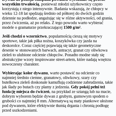
wszystkim trwałością
, ponieważ młodzi użytkownicy często
korzystają z niego intensywnie. Badania wskazują, że chłopcy w
wieku 12-18 lat spędzają średnio od półtorej do dwóch godzin
dziennie na podłodze, angażując się w różne aktywności, od grania,
przez ćwiczenia, aż po relaks. Z tego powodu warto wybierać
modele o gramaturze przekraczającej
1500 g/m²
.
Jeśli chodzi o wzornictwo
, popularnością cieszą się motywy
sportowe, takie jak piłka nożna, koszykówka czy jazda na
deskorolce. Coraz częściej pojawiają się także geometryczne
desenie w stonowanych barwach, antracyt, granat czy oliwkowa
zieleń to ulubione odcienie chłopców. Ponadto modne stały się
abstrakcyjne wzory inspirowane street-artem, które nadają wnętrzu
nowoczesny charakter.
Wybierając kolor dywanu
, warto postawić na odcienie co
najmniej średnio ciemne, granatowy, oliwkowy, szary czy
butelkowa zieleń doskonale kamuflują codzienne zabrudzenia, takie
jak ślady po butach czy plamy z jedzenia.
Gdy pokój pełni też
funkcję miejsca do ćwiczeń
, na przykład ze sztangą lub na macie,
dobrym wyborem będzie dywan z grubym, gumowym spodem o
grubości co najmniej 8 mm. Alternatywą są maty piankowe ułożone
pod dywanem, które efektywnie tłumią drgania i chronią podłogę
przed uszkodzeniami.