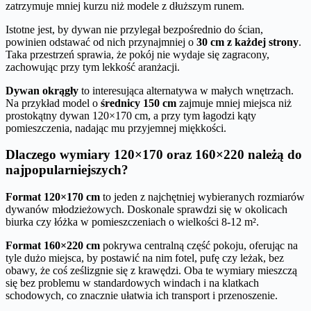
zatrzymuje mniej kurzu niż modele z dłuższym runem.
Istotne jest, by dywan nie przylegał bezpośrednio do ścian,
powinien odstawać od nich przynajmniej o
30 cm z każdej strony
.
Taka przestrzeń sprawia, że pokój nie wydaje się zagracony,
zachowując przy tym lekkość aranżacji.
Dywan okrągły
to interesująca alternatywa w małych wnętrzach.
Na przykład model o
średnicy 150 cm
zajmuje mniej miejsca niż
prostokątny dywan 120×170 cm, a przy tym łagodzi kąty
pomieszczenia, nadając mu przyjemnej miękkości.
Dlaczego wymiary 120×170 oraz 160×220 należą do
najpopularniejszych?
Format 120×170 cm
to jeden z najchętniej wybieranych rozmiarów
dywanów młodzieżowych. Doskonale sprawdzi się w okolicach
biurka czy łóżka w pomieszczeniach o wielkości 8-12 m².
Format 160×220 cm
pokrywa centralną część pokoju, oferując na
tyle dużo miejsca, by postawić na nim fotel, pufę czy leżak, bez
obawy, że coś ześlizgnie się z krawędzi. Oba te wymiary mieszczą
się bez problemu w standardowych windach i na klatkach
schodowych, co znacznie ułatwia ich transport i przenoszenie.