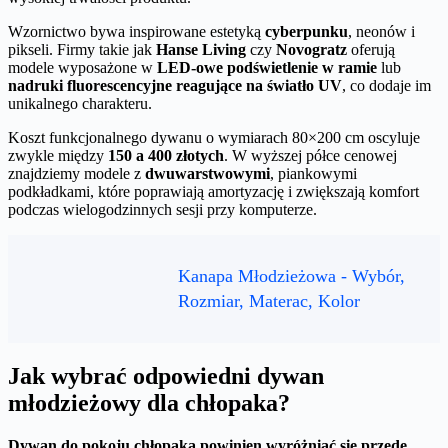
Wzornictwo bywa inspirowane estetyką
cyberpunku
, neonów i
pikseli. Firmy takie jak
Hanse Living
czy
Novogratz
oferują
modele wyposażone w
LED-owe podświetlenie w ramie
lub
nadruki fluorescencyjne reagujące na światło UV
, co dodaje im
unikalnego charakteru.
Koszt funkcjonalnego dywanu o wymiarach 80×200 cm oscyluje
zwykle między
150 a 400 złotych
. W wyższej półce cenowej
znajdziemy modele z
dwuwarstwowymi
, piankowymi
podkładkami, które poprawiają amortyzację i zwiększają komfort
podczas wielogodzinnych sesji przy komputerze.
Kanapa Młodzieżowa - Wybór,
Rozmiar, Materac, Kolor
Jak wybrać odpowiedni dywan
młodzieżowy dla chłopaka?
Dywan do pokoju chłopaka powinien wyróżniać się przede