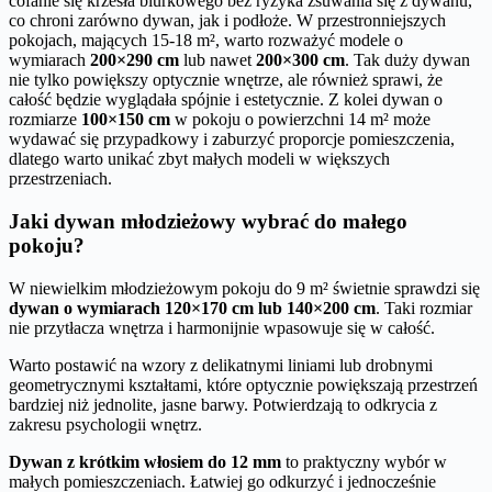
cofanie się krzesła biurkowego bez ryzyka zsuwania się z dywanu,
co chroni zarówno dywan, jak i podłoże. W przestronniejszych
pokojach, mających 15-18 m², warto rozważyć modele o
wymiarach
200×290 cm
lub nawet
200×300 cm
. Tak duży dywan
nie tylko powiększy optycznie wnętrze, ale również sprawi, że
całość będzie wyglądała spójnie i estetycznie. Z kolei dywan o
rozmiarze
100×150 cm
w pokoju o powierzchni 14 m² może
wydawać się przypadkowy i zaburzyć proporcje pomieszczenia,
dlatego warto unikać zbyt małych modeli w większych
przestrzeniach.
Jaki dywan młodzieżowy wybrać do małego
pokoju?
W niewielkim młodzieżowym pokoju do 9 m² świetnie sprawdzi się
dywan o wymiarach 120×170 cm lub 140×200 cm
. Taki rozmiar
nie przytłacza wnętrza i harmonijnie wpasowuje się w całość.
Warto postawić na wzory z delikatnymi liniami lub drobnymi
geometrycznymi kształtami, które optycznie powiększają przestrzeń
bardziej niż jednolite, jasne barwy. Potwierdzają to odkrycia z
zakresu psychologii wnętrz.
Dywan z krótkim włosiem do 12 mm
to praktyczny wybór w
małych pomieszczeniach. Łatwiej go odkurzyć i jednocześnie