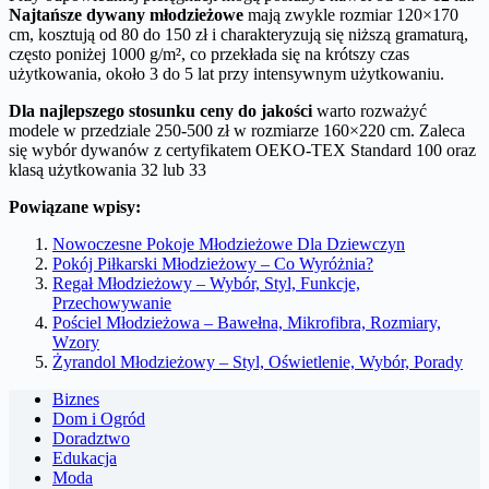
Najtańsze dywany młodzieżowe
mają zwykle rozmiar 120×170
cm, kosztują od 80 do 150 zł i charakteryzują się niższą gramaturą,
często poniżej 1000 g/m², co przekłada się na krótszy czas
użytkowania, około 3 do 5 lat przy intensywnym użytkowaniu.
Dla najlepszego stosunku ceny do jakości
warto rozważyć
modele w przedziale 250-500 zł w rozmiarze 160×220 cm. Zaleca
się wybór dywanów z certyfikatem OEKO-TEX Standard 100 oraz
klasą użytkowania 32 lub 33
Powiązane wpisy:
Nowoczesne Pokoje Młodzieżowe Dla Dziewczyn
Pokój Piłkarski Młodzieżowy – Co Wyróżnia?
Regał Młodzieżowy – Wybór, Styl, Funkcje,
Przechowywanie
Pościel Młodzieżowa – Bawełna, Mikrofibra, Rozmiary,
Wzory
Żyrandol Młodzieżowy – Styl, Oświetlenie, Wybór, Porady
Biznes
Dom i Ogród
Doradztwo
Edukacja
Moda