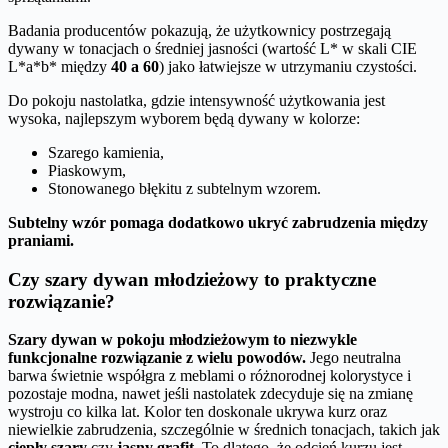
Badania producentów pokazują, że użytkownicy postrzegają
dywany w tonacjach o średniej jasności (wartość L* w skali CIE
L*a*b* między
40 a 60
) jako łatwiejsze w utrzymaniu czystości.
Do pokoju nastolatka, gdzie intensywność użytkowania jest
wysoka, najlepszym wyborem będą dywany w kolorze:
Szarego kamienia,
Piaskowym,
Stonowanego błękitu z subtelnym wzorem.
Subtelny wzór pomaga dodatkowo ukryć zabrudzenia między
praniami.
Czy szary dywan młodzieżowy to praktyczne
rozwiązanie?
Szary dywan w pokoju młodzieżowym to niezwykle
funkcjonalne rozwiązanie z wielu powodów.
Jego neutralna
barwa świetnie współgra z meblami o różnorodnej kolorystyce i
pozostaje modna, nawet jeśli nastolatek zdecyduje się na zmianę
wystroju co kilka lat. Kolor ten doskonale ukrywa kurz oraz
niewielkie zabrudzenia, szczególnie w średnich tonacjach, takich jak
ciepły szary
czy
jasny grafit
. To dlatego, że odcień kurzu jest