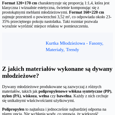
Format 120×170 cm
charakteryzuje się proporcją 1:1,4, która jest
klasyczna i wizualnie estetyczna, świetnie komponując się z
prostokątnymi meblami młodzieżowymi.
Format 160×220 cm
zajmuje przestrzeń o powierzchni 3,52 m², co odpowiada około 23-
35% przeciętnego pokoju nastolatka. Taki rozmiar pozwala
wyraźnie wyróżnić miejsce relaksu w pomieszczeniu.
Kurtka Młodzieżowa - Fasony,
Materiały, Trendy
Z jakich materiałów wykonane są dywany
młodzieżowe?
Dywany młodzieżowe produkowane są zazwyczaj z różnych
materiałów, takich jak
polipropylenowe włókna syntetyczne (PP)
,
nylon (PA)
,
wiskoza
,
wełna
czy
bawełna
. Każdy z nich cechuje
się unikalnymi właściwościami użytkowymi.
Polipropylen
to najtańsza i jednocześnie najbardziej odporna na
plamy opcja. Nie wchłania wody, co sprawia, że większość