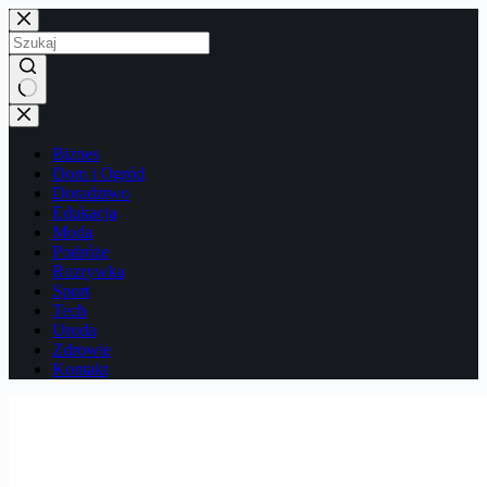
Przejdź
do
treści
Brak
wyników
Biznes
Dom i Ogród
Doradztwo
Edukacja
Moda
Podróże
Rozrywka
Sport
Tech
Uroda
Zdrowie
Kontakt