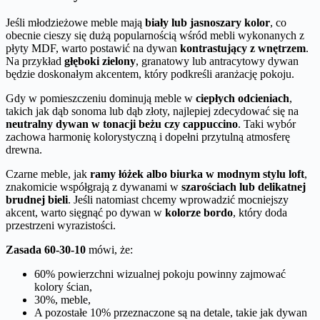
Jeśli młodzieżowe meble mają
biały lub jasnoszary kolor
, co
obecnie cieszy się dużą popularnością wśród mebli wykonanych z
płyty MDF, warto postawić na dywan
kontrastujący z wnętrzem
.
Na przykład
głęboki zielony
, granatowy lub antracytowy dywan
będzie doskonałym akcentem, który podkreśli aranżację pokoju.
Gdy w pomieszczeniu dominują meble w
ciepłych odcieniach
,
takich jak dąb sonoma lub dąb złoty, najlepiej zdecydować się na
neutralny dywan w tonacji beżu czy cappuccino
. Taki wybór
zachowa harmonię kolorystyczną i dopełni przytulną atmosferę
drewna.
Czarne meble, jak
ramy łóżek albo biurka w modnym stylu loft
,
znakomicie współgrają z dywanami w
szarościach lub delikatnej
brudnej bieli
. Jeśli natomiast chcemy wprowadzić mocniejszy
akcent, warto sięgnąć po dywan w
kolorze bordo
, który doda
przestrzeni wyrazistości.
Zasada 60-30-10
mówi, że:
60% powierzchni wizualnej pokoju powinny zajmować
kolory ścian,
30%, meble,
A pozostałe 10% przeznaczone są na detale, takie jak dywan