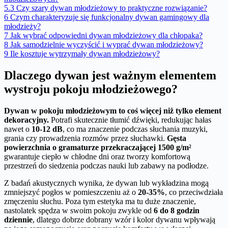
5.3
Czy szary dywan młodzieżowy to praktyczne rozwiązanie?
6
Czym charakteryzuje się funkcjonalny dywan gamingowy dla
młodzieży?
7
Jak wybrać odpowiedni dywan młodzieżowy dla chłopaka?
8
Jak samodzielnie wyczyścić i wyprać dywan młodzieżowy?
9
Ile kosztuje wytrzymały dywan młodzieżowy?
Dlaczego dywan jest ważnym elementem
wystroju pokoju młodzieżowego?
Dywan w pokoju młodzieżowym to coś więcej niż tylko element
dekoracyjny.
Potrafi skutecznie tłumić dźwięki, redukując hałas
nawet o
10-12 dB
, co ma znaczenie podczas słuchania muzyki,
grania czy prowadzenia rozmów przez słuchawki.
Gęsta
powierzchnia o gramaturze przekraczającej 1500 g/m²
gwarantuje ciepło w chłodne dni oraz tworzy komfortową
przestrzeń do siedzenia podczas nauki lub zabawy na podłodze.
Z badań akustycznych wynika, że dywan lub wykładzina mogą
zmniejszyć pogłos w pomieszczeniu aż o
20-35%
, co przeciwdziała
zmęczeniu słuchu. Poza tym estetyka ma tu duże znaczenie,
nastolatek spędza w swoim pokoju zwykle od
6 do 8 godzin
dziennie
, dlatego dobrze dobrany wzór i kolor dywanu wpływają