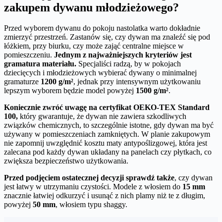
zakupem dywanu młodzieżowego?
Przed wyborem dywanu do pokoju nastolatka warto dokładnie
zmierzyć przestrzeń. Zastanów się, czy dywan ma znaleźć się pod
łóżkiem, przy biurku, czy może zająć centralne miejsce w
pomieszczeniu.
Jednym z najważniejszych kryteriów jest
gramatura materiału.
Specjaliści radzą, by w pokojach
dziecięcych i młodzieżowych wybierać dywany o minimalnej
gramaturze
1200 g/m²
, jednak przy intensywnym użytkowaniu
lepszym wyborem będzie model powyżej
1500 g/m²
.
Koniecznie zwróć uwagę na certyfikat OEKO-TEX Standard
100,
który gwarantuje, że dywan nie zawiera szkodliwych
związków chemicznych, to szczególnie istotne, gdy dywan ma być
używany w pomieszczeniach zamkniętych. W planie zakupowym
nie zapomnij uwzględnić kosztu maty antypoślizgowej, która jest
zalecana pod każdy dywan układany na panelach czy płytkach, co
zwiększa bezpieczeństwo użytkowania.
Przed podjęciem ostatecznej decyzji sprawdź także
, czy dywan
jest łatwy w utrzymaniu czystości. Modele z włosiem do
15 mm
znacznie łatwiej odkurzyć i usunąć z nich plamy niż te z długim,
powyżej
50 mm
, włosiem typu shaggy.