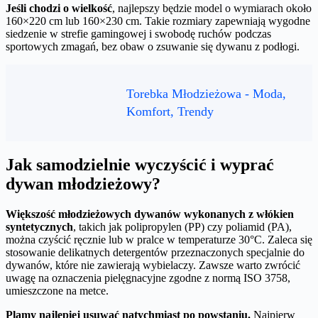
Jeśli chodzi o wielkość
, najlepszy będzie model o wymiarach około
160×220 cm lub 160×230 cm. Takie rozmiary zapewniają wygodne
siedzenie w strefie gamingowej i swobodę ruchów podczas
sportowych zmagań, bez obaw o zsuwanie się dywanu z podłogi.
Torebka Młodzieżowa - Moda,
Komfort, Trendy
Jak samodzielnie wyczyścić i wyprać
dywan młodzieżowy?
Większość młodzieżowych dywanów wykonanych z włókien
syntetycznych
, takich jak polipropylen (PP) czy poliamid (PA),
można czyścić ręcznie lub w pralce w temperaturze 30°C. Zaleca się
stosowanie delikatnych detergentów przeznaczonych specjalnie do
dywanów, które nie zawierają wybielaczy. Zawsze warto zwrócić
uwagę na oznaczenia pielęgnacyjne zgodne z normą ISO 3758,
umieszczone na metce.
Plamy najlepiej usuwać natychmiast po powstaniu.
Najpierw