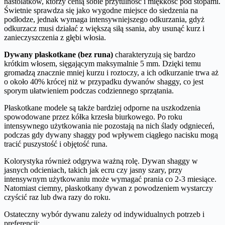
nastolatków, którzy cenią sobie przytulność i miękkość pod stopami.
Świetnie sprawdza się jako wygodne miejsce do siedzenia na
podłodze, jednak wymaga intensywniejszego odkurzania, gdyż
odkurzacz musi działać z większą siłą ssania, aby usunąć kurz i
zanieczyszczenia z głębi włosia.
Dywany płaskotkane (bez runa)
charakteryzują się bardzo
krótkim włosem, sięgającym maksymalnie 5 mm. Dzięki temu
gromadzą znacznie mniej kurzu i roztoczy, a ich odkurzanie trwa aż
o około 40% krócej niż w przypadku dywanów shaggy, co jest
sporym ułatwieniem podczas codziennego sprzątania.
Płaskotkane modele są także bardziej odporne na uszkodzenia
spowodowane przez kółka krzesła biurkowego. Po roku
intensywnego użytkowania nie pozostają na nich ślady odgnieceń,
podczas gdy dywany shaggy pod wpływem ciągłego nacisku mogą
tracić puszystość i objętość runa.
Kolorystyka również odgrywa ważną rolę. Dywan shaggy w
jasnych odcieniach, takich jak ecru czy jasny szary, przy
intensywnym użytkowaniu może wymagać prania co 2-3 miesiące.
Natomiast ciemny, płaskotkany dywan z powodzeniem wystarczy
czyścić raz lub dwa razy do roku.
Ostateczny wybór dywanu zależy od indywidualnych potrzeb i
preferencji: