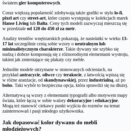
światem
gier komputerowych
.
Coraz większą popularność zdobywają także grafiki w stylu
lo-fi
,
pixel art
czy
street-art
, które często występują w kolekcjach marek
Hanse Living
lub
Balta
. Ceny tych modeli zazwyczaj mieszczą się
w przedziale
od 120 do 450 zł za metr
.
Analizy trendów wnętrzarskich pokazują, że nastolatki w wieku
13-
17 lat
szczególnie cenią sobie wzory o
neutralnym lub
minimalistycznym charakterze
. Takie dywany nie szybko się
nudzą i dobrze komponują się z różnorodnymi elementami wystroju,
takimi jak zmieniające się plakaty czy meble.
Jednolite modele utrzymane w stonowanych odcieniach, na
przykład
antracycie
,
oliwce
czy
terakocie
, z łatwością wpiszą się
w różne aranżacje, od
skandynawskiej
, przez
industrialną
, aż po
boho
. Taki wybór to bezpieczna opcja, która sprawdzi się na dłużej.
Alternatywą są wzory z elementami typografii albo motywem mapy
świata, które łączą w sobie walory
dekoracyjne
i
edukacyjne
.
Mogą też stanowić ciekawy punkt wyjścia do rozmów na temat
zainteresowań i pasji młodego użytkownika.
Jak dopasować kolor dywanu do mebli
młodzieżowych?