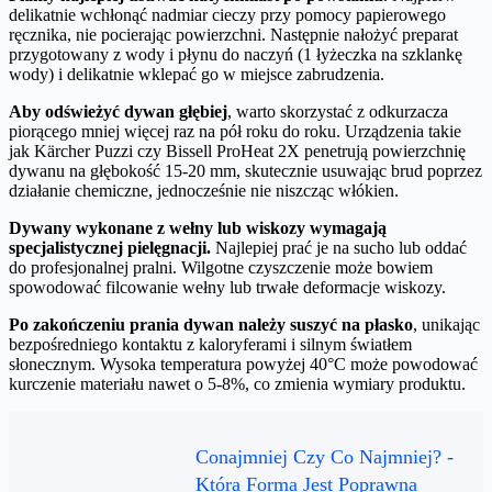
delikatnie wchłonąć nadmiar cieczy przy pomocy papierowego
ręcznika, nie pocierając powierzchni. Następnie nałożyć preparat
przygotowany z wody i płynu do naczyń (1 łyżeczka na szklankę
wody) i delikatnie wklepać go w miejsce zabrudzenia.
Aby odświeżyć dywan głębiej
, warto skorzystać z odkurzacza
piorącego mniej więcej raz na pół roku do roku. Urządzenia takie
jak Kärcher Puzzi czy Bissell ProHeat 2X penetrują powierzchnię
dywanu na głębokość 15-20 mm, skutecznie usuwając brud poprzez
działanie chemiczne, jednocześnie nie niszcząc włókien.
Dywany wykonane z wełny lub wiskozy wymagają
specjalistycznej pielęgnacji.
Najlepiej prać je na sucho lub oddać
do profesjonalnej pralni. Wilgotne czyszczenie może bowiem
spowodować filcowanie wełny lub trwałe deformacje wiskozy.
Po zakończeniu prania dywan należy suszyć na płasko
, unikając
bezpośredniego kontaktu z kaloryferami i silnym światłem
słonecznym. Wysoka temperatura powyżej 40°C może powodować
kurczenie materiału nawet o 5-8%, co zmienia wymiary produktu.
Conajmniej Czy Co Najmniej? -
Która Forma Jest Poprawna