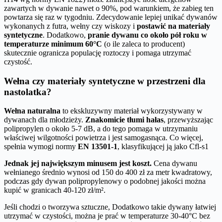
zawartych w dywanie nawet o 90%, pod warunkiem, że zabieg ten
powtarza się raz w tygodniu. Zdecydowanie lepiej unikać dywanów
wykonanych z futra, wełny czy wiskozy i
postawić na materiały
syntetyczne
. Dodatkowo,
pranie dywanu co około pół roku w
temperaturze minimum 60°C
(o ile zaleca to producent)
skutecznie ogranicza populację roztoczy i pomaga utrzymać
czystość.
Wełna czy materiały syntetyczne w przestrzeni dla
nastolatka?
Wełna naturalna
to ekskluzywny materiał wykorzystywany w
dywanach dla młodzieży.
Znakomicie tłumi hałas
, przewyższając
polipropylen o około 5-7 dB, a do tego pomaga w utrzymaniu
właściwej wilgotności powietrza i jest samogasnąca. Co więcej,
spełnia wymogi normy
EN 13501-1
, klasyfikującej ją jako Cfl-s1
Jednak jej największym minusem jest koszt.
Cena dywanu
wełnianego średnio wynosi od 150 do 400 zł za metr kwadratowy,
podczas gdy dywan polipropylenowy o podobnej jakości można
kupić w granicach 40-120 zł/m².
Jeśli chodzi o tworzywa sztuczne, Dodatkowo takie dywany łatwiej
utrzymać w czystości, można je prać w temperaturze 30-40°C bez