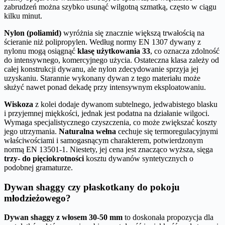
zabrudzeń można szybko usunąć wilgotną szmatką, często w ciągu
kilku minut.
Nylon (poliamid)
wyróżnia się znacznie większą trwałością na
ścieranie niż polipropylen. Według normy EN 1307 dywany z
nylonu mogą osiągnąć
klasę użytkowania 33
, co oznacza zdolność
do intensywnego, komercyjnego użycia. Ostateczna klasa zależy od
całej konstrukcji dywanu, ale nylon zdecydowanie sprzyja jej
uzyskaniu. Starannie wykonany dywan z tego materiału może
służyć nawet ponad dekadę przy intensywnym eksploatowaniu.
Wiskoza
z kolei dodaje dywanom subtelnego, jedwabistego blasku
i przyjemnej miękkości, jednak jest podatna na działanie wilgoci.
Wymaga specjalistycznego czyszczenia, co może zwiększać koszty
jego utrzymania.
Naturalna wełna
cechuje się termoregulacyjnymi
właściwościami i samogasnącym charakterem, potwierdzonym
normą EN 13501-1. Niestety, jej cena jest znacząco wyższa, sięga
trzy- do pięciokrotności
kosztu dywanów syntetycznych o
podobnej gramaturze.
Dywan shaggy czy płaskotkany do pokoju
młodzieżowego?
Dywan shaggy z włosem 30-50 mm
to doskonała propozycja dla