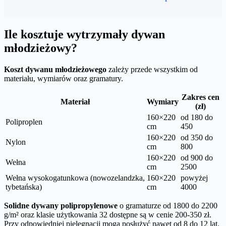
Ile kosztuje wytrzymały dywan
młodzieżowy?
Koszt dywanu młodzieżowego
zależy przede wszystkim od
materiału, wymiarów oraz gramatury.
Zakres cen
Materiał
Wymiary
(zł)
160×220
od 180 do
Poliproplen
cm
450
160×220
od 350 do
Nylon
cm
800
160×220
od 900 do
Wełna
cm
2500
Wełna wysokogatunkowa (nowozelandzka,
160×220
powyżej
tybetańska)
cm
4000
Solidne dywany polipropylenowe
o gramaturze od 1800 do 2200
g/m² oraz klasie użytkowania 32 dostępne są w cenie 200-350 zł.
Przy odpowiedniej pielęgnacji mogą posłużyć nawet od 8 do 12 lat.