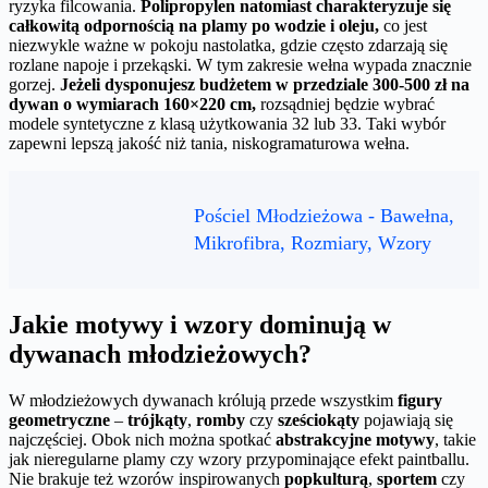
ryzyka filcowania.
Polipropylen natomiast charakteryzuje się
całkowitą odpornością na plamy po wodzie i oleju,
co jest
niezwykle ważne w pokoju nastolatka, gdzie często zdarzają się
rozlane napoje i przekąski. W tym zakresie wełna wypada znacznie
gorzej.
Jeżeli dysponujesz budżetem w przedziale 300-500 zł na
dywan o wymiarach 160×220 cm,
rozsądniej będzie wybrać
modele syntetyczne z klasą użytkowania 32 lub 33. Taki wybór
zapewni lepszą jakość niż tania, niskogramaturowa wełna.
Pościel Młodzieżowa - Bawełna,
Mikrofibra, Rozmiary, Wzory
Jakie motywy i wzory dominują w
dywanach młodzieżowych?
W młodzieżowych dywanach królują przede wszystkim
figury
geometryczne
–
trójkąty
,
romby
czy
sześciokąty
pojawiają się
najczęściej. Obok nich można spotkać
abstrakcyjne motywy
, takie
jak nieregularne plamy czy wzory przypominające efekt paintballu.
Nie brakuje też wzorów inspirowanych
popkulturą
,
sportem
czy