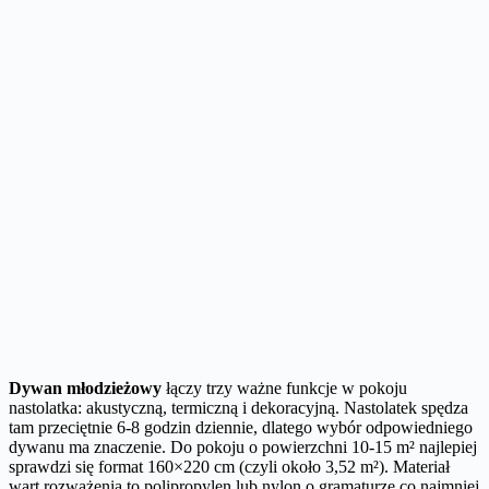
Dywan młodzieżowy
łączy trzy ważne funkcje w pokoju
nastolatka: akustyczną, termiczną i dekoracyjną. Nastolatek spędza
tam przeciętnie 6-8 godzin dziennie, dlatego wybór odpowiedniego
dywanu ma znaczenie. Do pokoju o powierzchni 10-15 m² najlepiej
sprawdzi się format 160×220 cm (czyli około 3,52 m²). Materiał
wart rozważenia to polipropylen lub nylon o gramaturze co najmniej