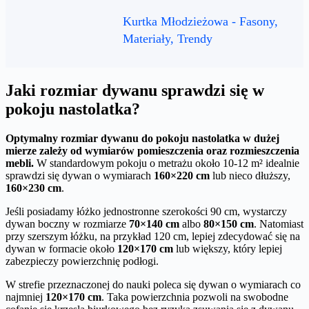
Kurtka Młodzieżowa - Fasony,
Materiały, Trendy
Jaki rozmiar dywanu sprawdzi się w
pokoju nastolatka?
Optymalny rozmiar dywanu do pokoju nastolatka w dużej
mierze zależy od wymiarów pomieszczenia oraz rozmieszczenia
mebli.
W standardowym pokoju o metrażu około 10-12 m² idealnie
sprawdzi się dywan o wymiarach
160×220 cm
lub nieco dłuższy,
160×230 cm
.
Jeśli posiadamy łóżko jednostronne szerokości 90 cm, wystarczy
dywan boczny w rozmiarze
70×140 cm
albo
80×150 cm
. Natomiast
przy szerszym łóżku, na przykład 120 cm, lepiej zdecydować się na
dywan w formacie około
120×170 cm
lub większy, który lepiej
zabezpieczy powierzchnię podłogi.
W strefie przeznaczonej do nauki poleca się dywan o wymiarach co
najmniej
120×170 cm
. Taka powierzchnia pozwoli na swobodne