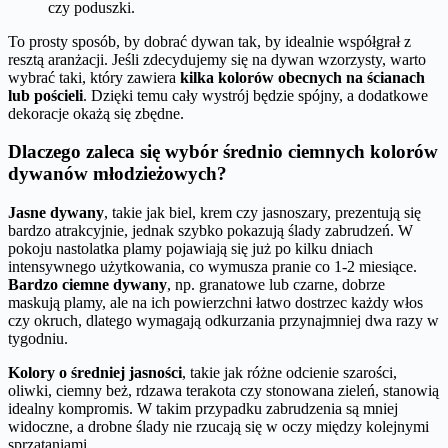
czy poduszki.
To prosty sposób, by dobrać dywan tak, by idealnie współgrał z
resztą aranżacji. Jeśli zdecydujemy się na dywan wzorzysty, warto
wybrać taki, który zawiera
kilka kolorów obecnych na ścianach
lub pościeli
. Dzięki temu cały wystrój będzie spójny, a dodatkowe
dekoracje okażą się zbędne.
Dlaczego zaleca się wybór średnio ciemnych kolorów
dywanów młodzieżowych?
Jasne dywany
, takie jak biel, krem czy jasnoszary, prezentują się
bardzo atrakcyjnie, jednak szybko pokazują ślady zabrudzeń. W
pokoju nastolatka plamy pojawiają się już po kilku dniach
intensywnego użytkowania, co wymusza pranie co 1-2 miesiące.
Bardzo ciemne dywany
, np. granatowe lub czarne, dobrze
maskują plamy, ale na ich powierzchni łatwo dostrzec każdy włos
czy okruch, dlatego wymagają odkurzania przynajmniej dwa razy w
tygodniu.
Kolory o średniej jasności
, takie jak różne odcienie szarości,
oliwki, ciemny beż, rdzawa terakota czy stonowana zieleń, stanowią
idealny kompromis. W takim przypadku zabrudzenia są mniej
widoczne, a drobne ślady nie rzucają się w oczy między kolejnymi
sprzątaniami.