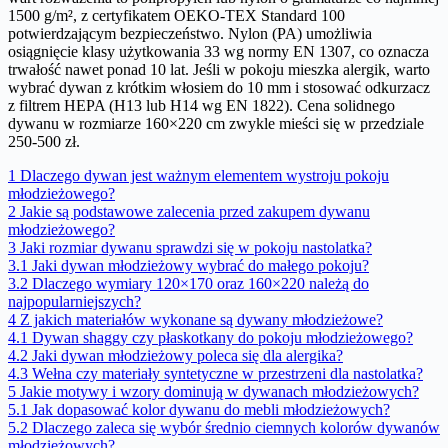
1500 g/m², z certyfikatem OEKO-TEX Standard 100
potwierdzającym bezpieczeństwo. Nylon (PA) umożliwia
osiągnięcie klasy użytkowania 33 wg normy EN 1307, co oznacza
trwałość nawet ponad 10 lat. Jeśli w pokoju mieszka alergik, warto
wybrać dywan z krótkim włosiem do 10 mm i stosować odkurzacz
z filtrem HEPA (H13 lub H14 wg EN 1822). Cena solidnego
dywanu w rozmiarze 160×220 cm zwykle mieści się w przedziale
250-500 zł.
1
Dlaczego dywan jest ważnym elementem wystroju pokoju
młodzieżowego?
2
Jakie są podstawowe zalecenia przed zakupem dywanu
młodzieżowego?
3
Jaki rozmiar dywanu sprawdzi się w pokoju nastolatka?
3.1
Jaki dywan młodzieżowy wybrać do małego pokoju?
3.2
Dlaczego wymiary 120×170 oraz 160×220 należą do
najpopularniejszych?
4
Z jakich materiałów wykonane są dywany młodzieżowe?
4.1
Dywan shaggy czy płaskotkany do pokoju młodzieżowego?
4.2
Jaki dywan młodzieżowy poleca się dla alergika?
4.3
Wełna czy materiały syntetyczne w przestrzeni dla nastolatka?
5
Jakie motywy i wzory dominują w dywanach młodzieżowych?
5.1
Jak dopasować kolor dywanu do mebli młodzieżowych?
5.2
Dlaczego zaleca się wybór średnio ciemnych kolorów dywanów
młodzieżowych?