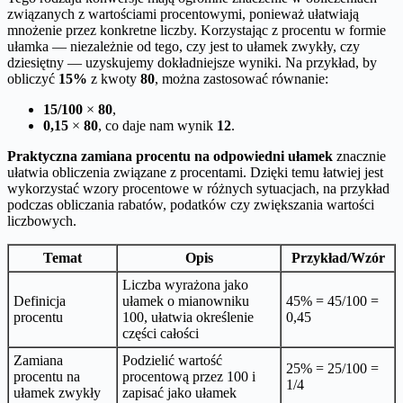
związanych z wartościami procentowymi, ponieważ ułatwiają
mnożenie przez konkretne liczby. Korzystając z procentu w formie
ułamka — niezależnie od tego, czy jest to ułamek zwykły, czy
dziesiętny — uzyskujemy dokładniejsze wyniki. Na przykład, by
obliczyć
15%
z kwoty
80
, można zastosować równanie:
15/100
×
80
,
0,15
×
80
, co daje nam wynik
12
.
Praktyczna zamiana procentu na odpowiedni ułamek
znacznie
ułatwia obliczenia związane z procentami. Dzięki temu łatwiej jest
wykorzystać wzory procentowe w różnych sytuacjach, na przykład
podczas obliczania rabatów, podatków czy zwiększania wartości
liczbowych.
Temat
Opis
Przykład/Wzór
Liczba wyrażona jako
Definicja
ułamek o mianowniku
45% = 45/100 =
procentu
100, ułatwia określenie
0,45
części całości
Zamiana
Podzielić wartość
25% = 25/100 =
procentu na
procentową przez 100 i
1/4
ułamek zwykły
zapisać jako ułamek