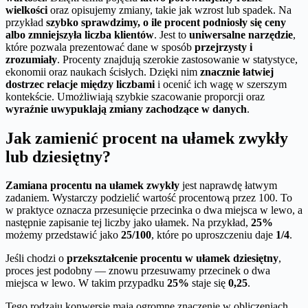
wielkości
oraz opisujemy zmiany, takie jak wzrost lub spadek. Na
przykład
szybko sprawdzimy, o ile procent podniosły się ceny
albo zmniejszyła liczba klientów
. Jest to
uniwersalne narzędzie
,
które pozwala prezentować dane w sposób
przejrzysty i
zrozumiały
. Procenty znajdują szerokie zastosowanie w statystyce,
ekonomii oraz naukach ścisłych. Dzięki nim
znacznie łatwiej
dostrzec relacje między liczbami
i ocenić ich wagę w szerszym
kontekście. Umożliwiają szybkie szacowanie proporcji oraz
wyraźnie uwypuklają zmiany zachodzące w danych
.
Jak zamienić procent na ułamek zwykły
lub dziesiętny?
Zamiana procentu na ułamek zwykły
jest naprawdę łatwym
zadaniem. Wystarczy podzielić wartość procentową przez 100. To
w praktyce oznacza przesunięcie przecinka o dwa miejsca w lewo, a
następnie zapisanie tej liczby jako ułamek. Na przykład,
25%
możemy przedstawić jako
25/100
, które po uproszczeniu daje
1/4
.
Jeśli chodzi o
przekształcenie procentu w ułamek dziesiętny
,
proces jest podobny — znowu przesuwamy przecinek o dwa
miejsca w lewo. W takim przypadku
25%
staje się
0,25
.
Tego rodzaju konwersje mają ogromne znaczenie w obliczeniach