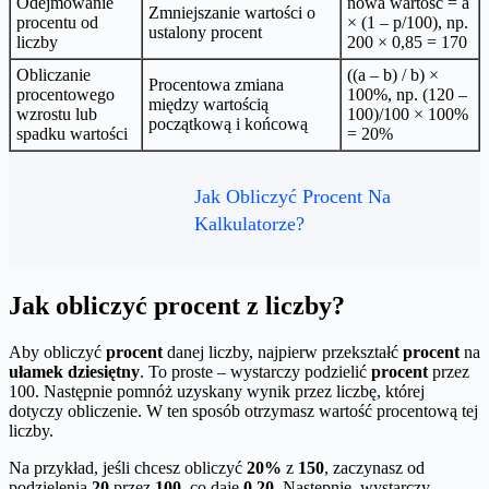
Odejmowanie
nowa wartość = a
Zmniejszanie wartości o
procentu od
× (1 – p/100), np.
ustalony procent
liczby
200 × 0,85 = 170
Obliczanie
((a – b) / b) ×
Procentowa zmiana
procentowego
100%, np. (120 –
między wartością
wzrostu lub
100)/100 × 100%
początkową i końcową
spadku wartości
= 20%
Jak Obliczyć Procent Na
Kalkulatorze?
Jak obliczyć procent z liczby?
Aby obliczyć
procent
danej liczby, najpierw przekształć
procent
na
ułamek dziesiętny
. To proste – wystarczy podzielić
procent
przez
100. Następnie pomnóż uzyskany wynik przez liczbę, której
dotyczy obliczenie. W ten sposób otrzymasz wartość procentową tej
liczby.
Na przykład, jeśli chcesz obliczyć
20%
z
150
, zaczynasz od
podzielenia
20
przez
100
, co daje
0,20
. Następnie, wystarczy