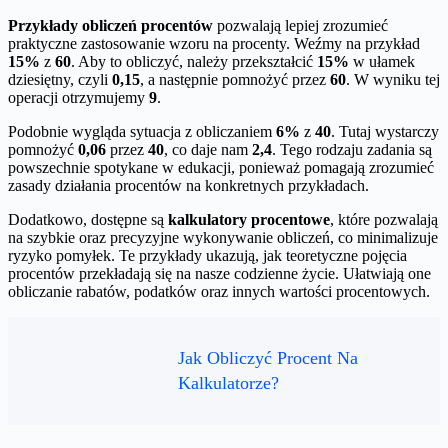
Przykłady obliczeń procentów
pozwalają lepiej zrozumieć
praktyczne zastosowanie wzoru na procenty. Weźmy na przykład
15%
z
60
. Aby to obliczyć, należy przekształcić
15%
w ułamek
dziesiętny, czyli
0,15
, a następnie pomnożyć przez
60
. W wyniku tej
operacji otrzymujemy
9
.
Podobnie wygląda sytuacja z obliczaniem
6%
z
40
. Tutaj wystarczy
pomnożyć
0,06
przez
40
, co daje nam
2,4
. Tego rodzaju zadania są
powszechnie spotykane w edukacji, ponieważ pomagają zrozumieć
zasady działania procentów na konkretnych przykładach.
Dodatkowo, dostępne są
kalkulatory procentowe
, które pozwalają
na szybkie oraz precyzyjne wykonywanie obliczeń, co minimalizuje
ryzyko pomyłek. Te przykłady ukazują, jak teoretyczne pojęcia
procentów przekładają się na nasze codzienne życie. Ułatwiają one
obliczanie rabatów, podatków oraz innych wartości procentowych.
Jak Obliczyć Procent Na
Kalkulatorze?