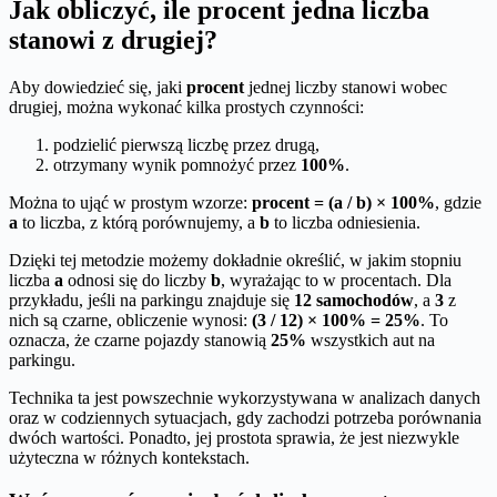
Jak obliczyć, ile procent jedna liczba
stanowi z drugiej?
Aby dowiedzieć się, jaki
procent
jednej liczby stanowi wobec
drugiej, można wykonać kilka prostych czynności:
podzielić pierwszą liczbę przez drugą,
otrzymany wynik pomnożyć przez
100%
.
Można to ująć w prostym wzorze:
procent = (a / b) × 100%
, gdzie
a
to liczba, z którą porównujemy, a
b
to liczba odniesienia.
Dzięki tej metodzie możemy dokładnie określić, w jakim stopniu
liczba
a
odnosi się do liczby
b
, wyrażając to w procentach. Dla
przykładu, jeśli na parkingu znajduje się
12 samochodów
, a
3
z
nich są czarne, obliczenie wynosi:
(3 / 12) × 100% = 25%
. To
oznacza, że czarne pojazdy stanowią
25%
wszystkich aut na
parkingu.
Technika ta jest powszechnie wykorzystywana w analizach danych
oraz w codziennych sytuacjach, gdy zachodzi potrzeba porównania
dwóch wartości. Ponadto, jej prostota sprawia, że jest niezwykle
użyteczna w różnych kontekstach.