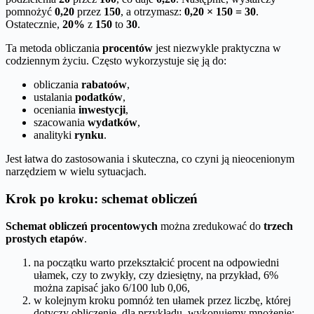
pomnożyć
0,20
przez
150
, a otrzymasz:
0,20 × 150 = 30
.
Ostatecznie,
20%
z
150
to
30
.
Ta metoda obliczania
procentów
jest niezwykle praktyczna w
codziennym życiu. Często wykorzystuje się ją do:
obliczania
rabatoów
,
ustalania
podatków
,
oceniania
inwestycji
,
szacowania
wydatków
,
analityki
rynku
.
Jest łatwa do zastosowania i skuteczna, co czyni ją nieocenionym
narzędziem w wielu sytuacjach.
Krok po kroku: schemat obliczeń
Schemat obliczeń procentowych
można zredukować do
trzech
prostych etapów
.
na początku warto przekształcić procent na odpowiedni
ułamek, czy to zwykły, czy dziesiętny, na przykład, 6%
można zapisać jako 6/100 lub 0,06,
w kolejnym kroku pomnóż ten ułamek przez liczbę, której
dotyczy obliczenie, dla przykładu, wykonujemy mnożenie: