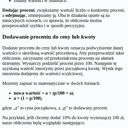
zmiany wartości w finansach.
Dodając procent
, zwiększamy wartość liczby o konkretny procent,
a
odejmując
, zmniejszamy ją. Oba te działania oparte są na
intuicyjnych wzorach, co sprawia, że obliczenia można
przeprowadzić szybko i w sposób precyzyjny.
Dodawanie procentu do ceny lub kwoty
Dodanie procentu do ceny lub kwoty oznacza podwyższenie danej
wartości o określoną wartość procentową. Aby przeprowadzić takie
obliczenie, zaczynamy od przekształcenia procentu na ułamek
dziesiętny. Wystarczy podzielić procent przez 100. Następnie tę
uzyskaną wartość mnożymy przez początkową kwotę. Wynik tego
mnożenia dodajemy do wartości wyjściowej.
Możemy zapisać to matematycznie w dwóch formach:
nowa wartość = a + (p/100 × a)
,
a × (1 + p/100)
,
gdzie „a” to cena początkowa, a „p” to dodawany procent.
Na przykład, jeśli chcemy dodać 10% do kwoty wynoszącej 100 zł,
nasze obliczenia będą wyglądały następująco: