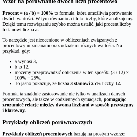
Wzór na porównanie dwóch liczb procentowo
Procent = (a / b) × 100%
to formuła, która umożliwia porównanie
dwóch wartości. W tym równaniu
a
i
b
to liczby, które analizujemy.
Dzięki temu rozwiązaniu szybko można ustalić, jaki procent liczby
b
stanowi liczba
a
.
To narzędzie jest nieocenione w obliczeniach związanych z
procentowymi zmianami oraz udziałami różnych wartości. Na
przykład, gdy:
a wynosi 3,
b to 12,
możemy przeprowadzić obliczenia w ten sposób: (3 / 12) ×
100% = 25%.
To jasno pokazuje, że liczba
3 stanowi 25%
liczby
12
.
Formuła ta znajduje zastosowanie nie tylko w analizach danych
procentowych, ale także w codziennych sytuacjach,
pomagając
zrozumieć relacje między dwoma liczbami w sposób przystępny
i klarowny.
Przykłady obliczeń porównawczych
Przykłady obliczeń procentowych
bazują na prostym wzorze: