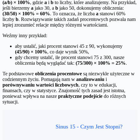
(a/b) × 100%
, gdzie
a
i
b
to liczby, które analizujemy. Na przykład,
jeśli bierzemy
a
jako 30, a
b
jako 50, dokonujemy obliczenia:
(30/50) × 100% = 60%
. To oznacza, że liczba
a
stanowi 60%
liczby
b
. Rozwiązywanie takich zadań procentowych pozwala nam
lepiej zrozumieć relacje między różnymi wartościami.
Weźmy inny przykład:
aby ustalić, jaki procent stanowi 45 z 90, wykonujemy
(45/90) × 100%
, co daje wynik 50%,
gdy chcemy ustalić, ile procent stanowi 75 z 300, nasze
obliczenia będą wyglądać tak:
(75/300) × 100% = 25%
.
Te podstawowe
obliczenia procentowe
są niezwykle użyteczne w
codziennym życiu. Pomagają nam w
analizowaniu
i
porównywaniu wartości liczbowych
, czy to w edukacji,
finansach, czy w statystyce. Znajomość tych zasad jest istotna,
ponieważ wpływa na nasze
praktyczne podejście
do różnych
sytuacji.
Sinus 15 - Czym Jest Stopni?