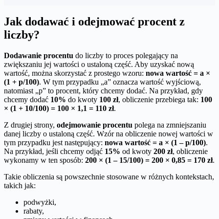
Jak dodawać i odejmować procent z
liczby?
Dodawanie procentu
do liczby to proces polegający na
zwiększaniu jej wartości o ustaloną część. Aby uzyskać nową
wartość, można skorzystać z prostego wzoru:
nowa wartość = a ×
(1 + p/100)
. W tym przypadku „a” oznacza wartość wyjściową,
natomiast „p” to procent, który chcemy dodać. Na przykład, gdy
chcemy dodać
10%
do kwoty
100 zł
, obliczenie przebiega tak:
100
× (1 + 10/100) = 100 × 1,1 = 110 zł
.
Z drugiej strony,
odejmowanie procentu
polega na zmniejszaniu
danej liczby o ustaloną część. Wzór na obliczenie nowej wartości w
tym przypadku jest następujący:
nowa wartość = a × (1 – p/100)
.
Na przykład, jeśli chcemy odjąć
15%
od kwoty
200 zł
, obliczenie
wykonamy w ten sposób:
200 × (1 – 15/100) = 200 × 0,85 = 170 zł
.
Takie obliczenia są powszechnie stosowane w różnych kontekstach,
takich jak:
podwyżki,
rabaty,