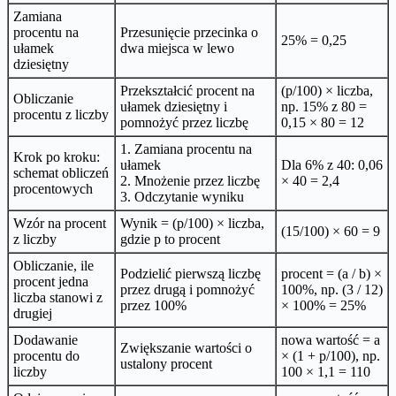
Zamiana
procentu na
Przesunięcie przecinka o
25% = 0,25
ułamek
dwa miejsca w lewo
dziesiętny
Przekształcić procent na
(p/100) × liczba,
Obliczanie
ułamek dziesiętny i
np. 15% z 80 =
procentu z liczby
pomnożyć przez liczbę
0,15 × 80 = 12
1. Zamiana procentu na
Krok po kroku:
ułamek
Dla 6% z 40: 0,06
schemat obliczeń
2. Mnożenie przez liczbę
× 40 = 2,4
procentowych
3. Odczytanie wyniku
Wzór na procent
Wynik = (p/100) × liczba,
(15/100) × 60 = 9
z liczby
gdzie p to procent
Obliczanie, ile
Podzielić pierwszą liczbę
procent = (a / b) ×
procent jedna
przez drugą i pomnożyć
100%, np. (3 / 12)
liczba stanowi z
przez 100%
× 100% = 25%
drugiej
Dodawanie
nowa wartość = a
Zwiększanie wartości o
procentu do
× (1 + p/100), np.
ustalony procent
liczby
100 × 1,1 = 110