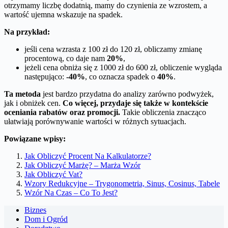
otrzymamy liczbę dodatnią, mamy do czynienia ze wzrostem, a
wartość ujemna wskazuje na spadek.
Na przykład:
jeśli cena wzrasta z 100 zł do 120 zł, obliczamy zmianę
procentową, co daje nam
20%
,
jeżeli cena obniża się z 1000 zł do 600 zł, obliczenie wygląda
następująco:
-40%
, co oznacza spadek o
40%
.
Ta metoda
jest bardzo przydatna do analizy zarówno podwyżek,
jak i obniżek cen.
Co więcej, przydaje się także w kontekście
oceniania rabatów oraz promocji.
Takie obliczenia znacząco
ułatwiają porównywanie wartości w różnych sytuacjach.
Powiązane wpisy:
Jak Obliczyć Procent Na Kalkulatorze?
Jak Obliczyć Marżę? – Marża Wzór
Jak Obliczyć Vat?
Wzory Redukcyjne – Trygonometria, Sinus, Cosinus, Tabele
Wzór Na Czas – Co To Jest?
Biznes
Dom i Ogród