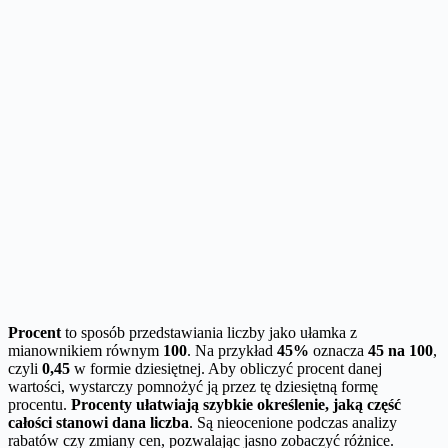
Procent
to sposób przedstawiania liczby jako ułamka z
mianownikiem równym
100
. Na przykład
45%
oznacza
45 na 100
,
czyli
0,45
w formie dziesiętnej. Aby obliczyć procent danej
wartości, wystarczy pomnożyć ją przez tę dziesiętną formę
procentu.
Procenty ułatwiają szybkie określenie, jaką część
całości stanowi dana liczba
. Są nieocenione podczas analizy
rabatów czy zmiany cen, pozwalając jasno zobaczyć różnice.