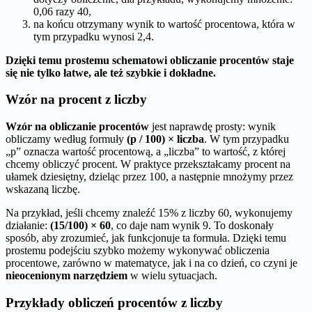
0,06 razy 40,
na końcu otrzymany wynik to wartość procentowa, która w
tym przypadku wynosi 2,4.
Dzięki temu prostemu schematowi obliczanie procentów staje
się nie tylko łatwe, ale też szybkie i dokładne.
Wzór na procent z liczby
Wzór na obliczanie procentów
jest naprawdę prosty: wynik
obliczamy według formuły
(p / 100) × liczba
. W tym przypadku
„p” oznacza wartość procentową, a „liczba” to wartość, z której
chcemy obliczyć procent. W praktyce przekształcamy procent na
ułamek dziesiętny, dzieląc przez 100, a następnie mnożymy przez
wskazaną liczbę.
Na przykład, jeśli chcemy znaleźć 15% z liczby 60, wykonujemy
działanie:
(15/100) × 60
, co daje nam wynik 9. To doskonały
sposób, aby zrozumieć, jak funkcjonuje ta formuła. Dzięki temu
prostemu podejściu szybko możemy wykonywać obliczenia
procentowe, zarówno w matematyce, jak i na co dzień, co czyni je
nieocenionym narzędziem
w wielu sytuacjach.
Przykłady obliczeń procentów z liczby