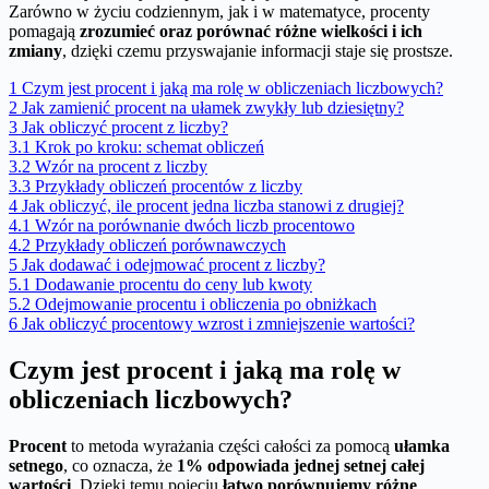
Zarówno w życiu codziennym, jak i w matematyce, procenty
pomagają
zrozumieć oraz porównać różne wielkości i ich
zmiany
, dzięki czemu przyswajanie informacji staje się prostsze.
1
Czym jest procent i jaką ma rolę w obliczeniach liczbowych?
2
Jak zamienić procent na ułamek zwykły lub dziesiętny?
3
Jak obliczyć procent z liczby?
3.1
Krok po kroku: schemat obliczeń
3.2
Wzór na procent z liczby
3.3
Przykłady obliczeń procentów z liczby
4
Jak obliczyć, ile procent jedna liczba stanowi z drugiej?
4.1
Wzór na porównanie dwóch liczb procentowo
4.2
Przykłady obliczeń porównawczych
5
Jak dodawać i odejmować procent z liczby?
5.1
Dodawanie procentu do ceny lub kwoty
5.2
Odejmowanie procentu i obliczenia po obniżkach
6
Jak obliczyć procentowy wzrost i zmniejszenie wartości?
Czym jest procent i jaką ma rolę w
obliczeniach liczbowych?
Procent
to metoda wyrażania części całości za pomocą
ułamka
setnego
, co oznacza, że
1% odpowiada jednej setnej całej
wartości
. Dzięki temu pojęciu
łatwo porównujemy różne