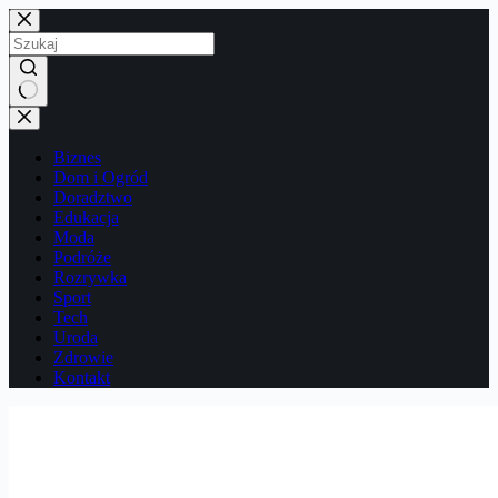
Przejdź
do
treści
Brak
wyników
Biznes
Dom i Ogród
Doradztwo
Edukacja
Moda
Podróże
Rozrywka
Sport
Tech
Uroda
Zdrowie
Kontakt