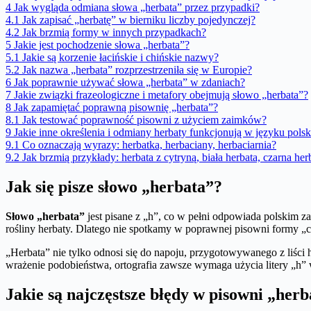
4
Jak wygląda odmiana słowa „herbata” przez przypadki?
4.1
Jak zapisać „herbatę” w bierniku liczby pojedynczej?
4.2
Jak brzmią formy w innych przypadkach?
5
Jakie jest pochodzenie słowa „herbata”?
5.1
Jakie są korzenie łacińskie i chińskie nazwy?
5.2
Jak nazwa „herbata” rozprzestrzeniła się w Europie?
6
Jak poprawnie używać słowa „herbata” w zdaniach?
7
Jakie związki frazeologiczne i metafory obejmują słowo „herbata”?
8
Jak zapamiętać poprawną pisownię „herbata”?
8.1
Jak testować poprawność pisowni z użyciem zaimków?
9
Jakie inne określenia i odmiany herbaty funkcjonują w języku pols
9.1
Co oznaczają wyrazy: herbatka, herbaciany, herbaciarnia?
9.2
Jak brzmią przykłady: herbata z cytryną, biała herbata, czarna her
Jak się pisze słowo „herbata”?
Słowo „herbata”
jest pisane z „h”, co w pełni odpowiada polskim z
rośliny herbaty. Dlatego nie spotkamy w poprawnej pisowni formy „ch
„Herbata” nie tylko odnosi się do napoju, przygotowywanego z liści 
wrażenie podobieństwa, ortografia zawsze wymaga użycia litery „h” 
Jakie są najczęstsze błędy w pisowni „her