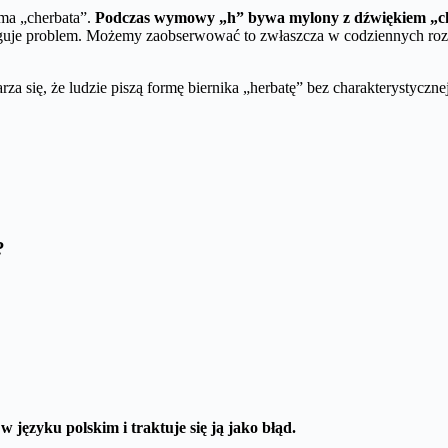
rma „cherbata”.
Podczas wymowy „h” bywa mylony z dźwiękiem „c
ęguje problem. Możemy zaobserwować to zwłaszcza w codziennych roz
 się, że ludzie piszą formę biernika „herbatę” bez charakterystyczn
?
 języku polskim i traktuje się ją jako błąd.