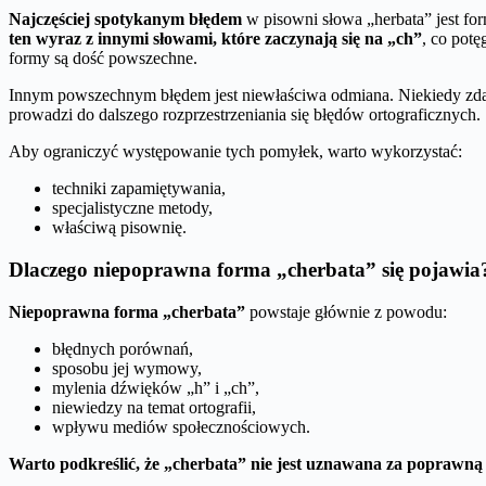
Najczęściej spotykanym błędem
w pisowni słowa „herbata” jest fo
ten wyraz z innymi słowami, które zaczynają się na „ch”
, co pot
formy są dość powszechne.
Innym powszechnym błędem jest niewłaściwa odmiana. Niekiedy zdarza
prowadzi do dalszego rozprzestrzeniania się błędów ortograficznych.
Aby ograniczyć występowanie tych pomyłek, warto wykorzystać:
techniki zapamiętywania,
specjalistyczne metody,
właściwą pisownię.
Dlaczego niepoprawna forma „cherbata” się pojawia
Niepoprawna forma „cherbata”
powstaje głównie z powodu:
błędnych porównań,
sposobu jej wymowy,
mylenia dźwięków „h” i „ch”,
niewiedzy na temat ortografii,
wpływu mediów społecznościowych.
Warto podkreślić, że „cherbata” nie jest uznawana za poprawną w