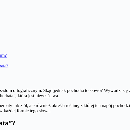
kim?
bata?
asadom ortograficznym. Skąd jednak pochodzi to słowo? Wywodzi się z ł
erbata”, która jest niewłaściwa.
herbaty lub ziół, ale również określa roślinę, z której ten napój poch
w każdej formie tego słowa.
bata”?