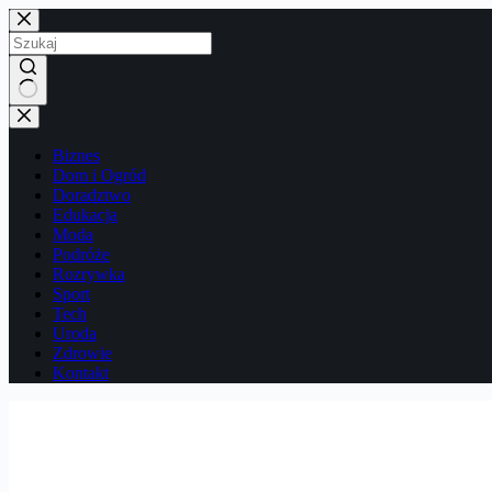
Przejdź
do
treści
Brak
wyników
Biznes
Dom i Ogród
Doradztwo
Edukacja
Moda
Podróże
Rozrywka
Sport
Tech
Uroda
Zdrowie
Kontakt