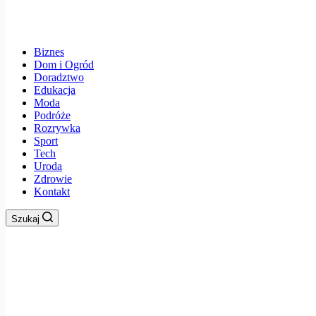
Biznes
Dom i Ogród
Doradztwo
Edukacja
Moda
Podróże
Rozrywka
Sport
Tech
Uroda
Zdrowie
Kontakt
Szukaj