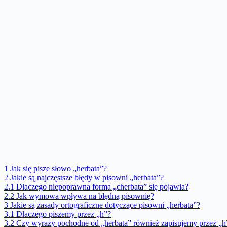
1
Jak się pisze słowo „herbata”?
2
Jakie są najczęstsze błędy w pisowni „herbata”?
2.1
Dlaczego niepoprawna forma „cherbata” się pojawia?
2.2
Jak wymowa wpływa na błędną pisownię?
3
Jakie są zasady ortograficzne dotyczące pisowni „herbata”?
3.1
Dlaczego piszemy przez „h”?
3.2
Czy wyrazy pochodne od „herbata” również zapisujemy przez „h