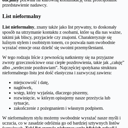
przedstawienie nadawcy.
List nieformalny
List nieformalny
, znany także jako list prywatny, to doskonały
sposób na utrzymanie kontaktu z osobami, które są dla nas ważne,
takimi jak bliscy, przyjaciele czy znajomi. Charakteryzuje się
luźnym stylem i osobistym tonem, co pozwala nam swobodnie
wyrażać emocje oraz dzielić się swoimi przemyśleniami.
W tego rodzaju liście z pewnością natkniemy się na przyjazne
zwroty grzecznościowe oraz ciepłe pozdrowienia, takie jak „całuję”
albo „serdecznie pozdrawiam”. Najczęściej spotykana struktura
nieformalnego listu jest dość elastyczna i zazwyczaj zawiera:
miejscowość i datę,
nagłówek,
wstęp, który wyjaśnia, dlaczego piszemy,
rozwinięcie, w którym opisujemy nasze przeżycia lub
sytuacje,
zakończenie z pożegnaniem i własnym podpisem.
W nieformalnym stylu możemy swobodnie wyrażać nasze myśli i
uczucia, co w zasadzie odróżnia go od bardziej sztywnych listów