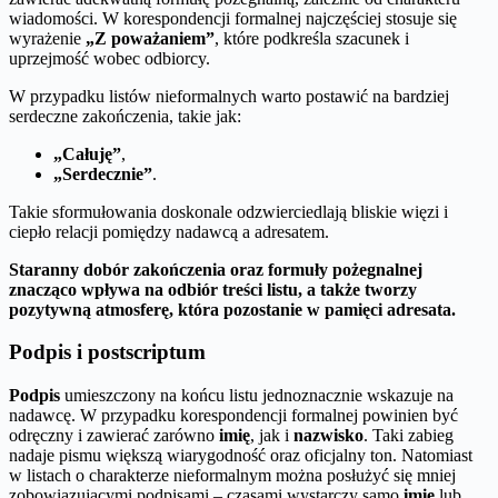
wiadomości. W korespondencji formalnej najczęściej stosuje się
wyrażenie
„Z poważaniem”
, które podkreśla szacunek i
uprzejmość wobec odbiorcy.
W przypadku listów nieformalnych warto postawić na bardziej
serdeczne zakończenia, takie jak:
„Całuję”
,
„Serdecznie”
.
Takie sformułowania doskonale odzwierciedlają bliskie więzi i
ciepło relacji pomiędzy nadawcą a adresatem.
Staranny dobór zakończenia oraz formuły pożegnalnej
znacząco wpływa na odbiór treści listu, a także tworzy
pozytywną atmosferę, która pozostanie w pamięci adresata.
Podpis i postscriptum
Podpis
umieszczony na końcu listu jednoznacznie wskazuje na
nadawcę. W przypadku korespondencji formalnej powinien być
odręczny i zawierać zarówno
imię
, jak i
nazwisko
. Taki zabieg
nadaje pismu większą wiarygodność oraz oficjalny ton. Natomiast
w listach o charakterze nieformalnym można posłużyć się mniej
zobowiązującymi podpisami – czasami wystarczy samo
imię
lub