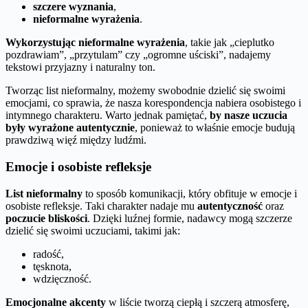
szczere wyznania
,
nieformalne wyrażenia
.
Wykorzystując nieformalne wyrażenia
, takie jak „cieplutko
pozdrawiam”, „przytulam” czy „ogromne uściski”, nadajemy
tekstowi przyjazny i naturalny ton.
Tworząc list nieformalny, możemy swobodnie dzielić się swoimi
emocjami, co sprawia, że nasza korespondencja nabiera osobistego i
intymnego charakteru. Warto jednak pamiętać,
by nasze uczucia
były wyrażone autentycznie
, ponieważ to właśnie emocje budują
prawdziwą więź między ludźmi.
Emocje i osobiste refleksje
List nieformalny
to sposób komunikacji, który obfituje w emocje i
osobiste refleksje. Taki charakter nadaje mu
autentyczność
oraz
poczucie bliskości
. Dzięki luźnej formie, nadawcy mogą szczerze
dzielić się swoimi uczuciami, takimi jak:
radość,
tęsknota,
wdzięczność.
Emocjonalne akcenty
w liście tworzą ciepłą i szczerą atmosferę,