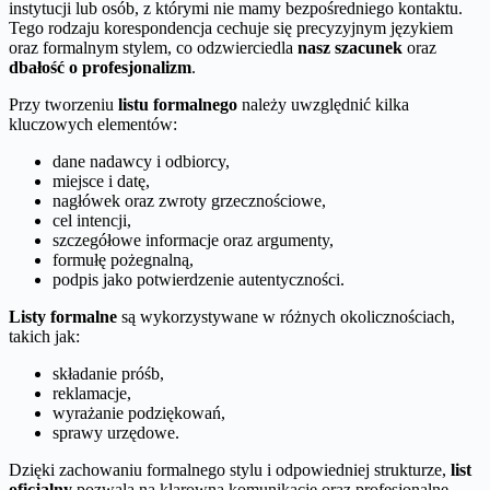
instytucji lub osób, z którymi nie mamy bezpośredniego kontaktu.
Tego rodzaju korespondencja cechuje się precyzyjnym językiem
oraz formalnym stylem, co odzwierciedla
nasz szacunek
oraz
dbałość o profesjonalizm
.
Przy tworzeniu
listu formalnego
należy uwzględnić kilka
kluczowych elementów:
dane nadawcy i odbiorcy,
miejsce i datę,
nagłówek oraz zwroty grzecznościowe,
cel intencji,
szczegółowe informacje oraz argumenty,
formułę pożegnalną,
podpis jako potwierdzenie autentyczności.
Listy formalne
są wykorzystywane w różnych okolicznościach,
takich jak:
składanie próśb,
reklamacje,
wyrażanie podziękowań,
sprawy urzędowe.
Dzięki zachowaniu formalnego stylu i odpowiedniej strukturze,
list
oficjalny
pozwala na klarowną komunikację oraz profesjonalne