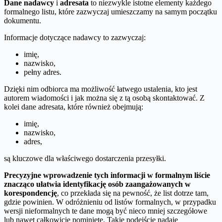
Dane nadawcy
i
adresata
to niezwykle istotne elementy każdego
formalnego listu, które zazwyczaj umieszczamy na samym początku
dokumentu.
Informacje dotyczące nadawcy to zazwyczaj:
imię,
nazwisko,
pełny adres.
Dzięki nim odbiorca ma możliwość łatwego ustalenia, kto jest
autorem wiadomości i jak można się z tą osobą skontaktować. Z
kolei dane adresata, które również obejmują:
imię,
nazwisko,
adres,
są kluczowe dla właściwego dostarczenia przesyłki.
Precyzyjne wprowadzenie tych informacji w formalnym liście
znacząco ułatwia identyfikację osób zaangażowanych w
korespondencję
, co przekłada się na pewność, że list dotrze tam,
gdzie powinien. W odróżnieniu od listów formalnych, w przypadku
wersji nieformalnych te dane mogą być nieco mniej szczegółowe
lub nawet całkowicie pominięte. Takie podejście nadaje