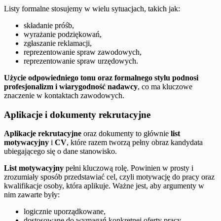
Listy formalne stosujemy w wielu sytuacjach, takich jak:
składanie próśb,
wyrażanie podziękowań,
zgłaszanie reklamacji,
reprezentowanie spraw zawodowych,
reprezentowanie spraw urzędowych.
Użycie odpowiedniego tonu oraz formalnego stylu podnosi
profesjonalizm i wiarygodność nadawcy
, co ma kluczowe
znaczenie w kontaktach zawodowych.
Aplikacje i dokumenty rekrutacyjne
Aplikacje rekrutacyjne
oraz dokumenty to głównie
list
motywacyjny
i
CV
, które razem tworzą pełny obraz kandydata
ubiegającego się o dane stanowisko.
List motywacyjny
pełni kluczową rolę. Powinien w prosty i
zrozumiały sposób przedstawiać cel, czyli motywację do pracy oraz
kwalifikacje osoby, która aplikuje. Ważne jest, aby argumenty w
nim zawarte były:
logicznie uporządkowane,
dostosowane do wymagań konkretnej oferty pracy.