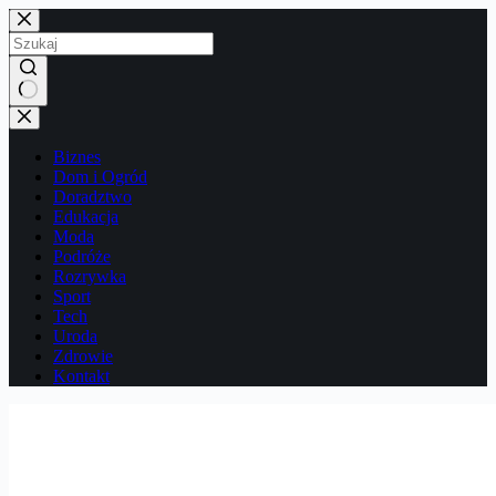
Przejdź
do
treści
Brak
wyników
Biznes
Dom i Ogród
Doradztwo
Edukacja
Moda
Podróże
Rozrywka
Sport
Tech
Uroda
Zdrowie
Kontakt