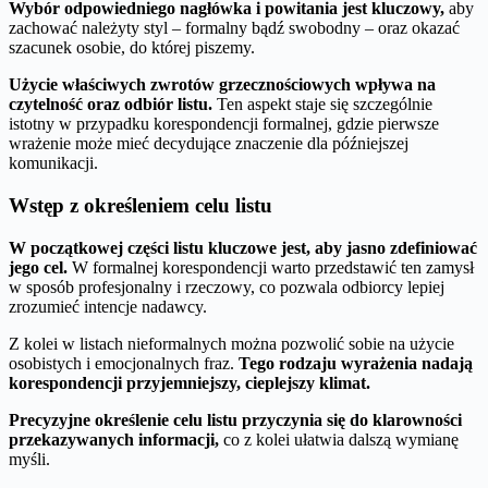
Wybór odpowiedniego nagłówka i powitania jest kluczowy,
aby
zachować należyty styl – formalny bądź swobodny – oraz okazać
szacunek osobie, do której piszemy.
Użycie właściwych zwrotów grzecznościowych wpływa na
czytelność oraz odbiór listu.
Ten aspekt staje się szczególnie
istotny w przypadku korespondencji formalnej, gdzie pierwsze
wrażenie może mieć decydujące znaczenie dla późniejszej
komunikacji.
Wstęp z określeniem celu listu
W początkowej części listu kluczowe jest, aby jasno zdefiniować
jego cel.
W formalnej korespondencji warto przedstawić ten zamysł
w sposób profesjonalny i rzeczowy, co pozwala odbiorcy lepiej
zrozumieć intencje nadawcy.
Z kolei w listach nieformalnych można pozwolić sobie na użycie
osobistych i emocjonalnych fraz.
Tego rodzaju wyrażenia nadają
korespondencji przyjemniejszy, cieplejszy klimat.
Precyzyjne określenie celu listu przyczynia się do klarowności
przekazywanych informacji,
co z kolei ułatwia dalszą wymianę
myśli.