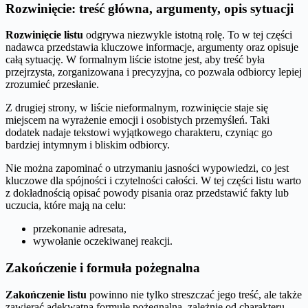
Rozwinięcie: treść główna, argumenty, opis sytuacji
Rozwinięcie listu
odgrywa niezwykle istotną rolę. To w tej części
nadawca przedstawia kluczowe informacje, argumenty oraz opisuje
całą sytuację. W formalnym liście istotne jest, aby treść była
przejrzysta, zorganizowana i precyzyjna, co pozwala odbiorcy lepiej
zrozumieć przesłanie.
Z drugiej strony, w liście nieformalnym, rozwinięcie staje się
miejscem na wyrażenie emocji i osobistych przemyśleń. Taki
dodatek nadaje tekstowi wyjątkowego charakteru, czyniąc go
bardziej intymnym i bliskim odbiorcy.
Nie można zapominać o utrzymaniu jasności wypowiedzi, co jest
kluczowe dla spójności i czytelności całości. W tej części listu warto
z dokładnością opisać powody pisania oraz przedstawić fakty lub
uczucia, które mają na celu:
przekonanie adresata,
wywołanie oczekiwanej reakcji.
Zakończenie i formuła pożegnalna
Zakończenie listu
powinno nie tylko streszczać jego treść, ale także
zawierać adekwatną formułę pożegnalną, zależnie od charakteru