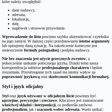
które należy uwzględnić:
dane nadawcy,
adresata,
lokalizację,
datę,
nagłówek i stosowne przywitanie.
Wprowadzenie do listu
powinno szybko ukierunkować czytelnika
na jego zamysł. W dalszej części przedstawiamy
istotne argumenty
lub opisujemy daną sytuację. Na zakończenie konieczne jest
umieszczenie
formuły pożegnalnej
i podpisu nadawcy.
Nie bez znaczenia jest użycie grzecznych zwrotów
, a
jednocześnie unikanie potocznego języka. Dzięki temu nasza
korespondencja nabierze
profesjonalnego charakteru
i będzie
zrozumiała. Przestrzeganie tych zasad ma istotny wpływ na
poprawność językową
oraz
skuteczność komunikacji formalnej.
Styl i język oficjalny
Styl
oraz
język używany w oficjalnym liście
powinny być
uprzejme
,
precyzyjne
i
rzeczowe
. Kluczowe jest zastosowanie
właściwej składni
i
interpunkcji
, co podkreśla zarówno
profesjonalizm
, jak i
szacunek wobec adresata
. Warto unikać: