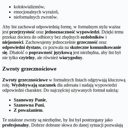
kolokwializmów,
emocjonalnych wyrażeń,
nieformalnych zwrotów.
Aby list zachował odpowiednią formę, w formalnym stylu ważna
jest
przejrzystość
oraz
jednoznaczność wypowiedzi
. Dzięki temu
przekaz dociera do odbiorcy bez zbędnych
ozdobników
i
niejasności
. Zachowujemy jednocześnie
grzeczność
oraz
odpowiedni dystans
, co pozwala na
skuteczne komunikowanie
się
. Dbałość o
poprawność językową
jest niezbędna, aby list był
nie tylko
czytelny
, ale również
wiarygodny
.
Zwroty grzecznościowe
Zwroty grzecznościowe
w formalnych listach odgrywają kluczową
rolę.
Wydobywają szacunek
dla adresata i nadają wypowiedzi
odpowiedni charakter. Do najczęściej używanych formuł należą:
Szanowny Panie
,
Szanowna Pani
,
Z poważaniem
.
Te ustalone zwroty są niezbędne, by list był postrzegany jako
profesjonalny
. Dobrze dobrane słowa do danej sytuacji pozwalają