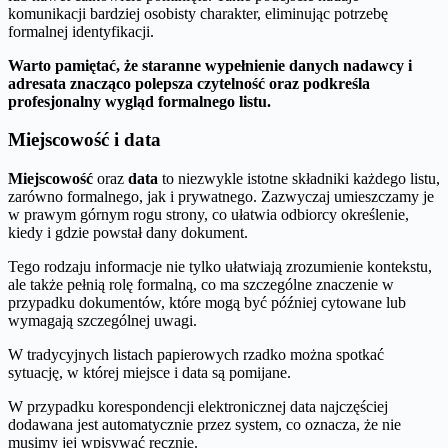
komunikacji bardziej osobisty charakter, eliminując potrzebę
formalnej identyfikacji.
Warto pamiętać, że staranne wypełnienie danych nadawcy i
adresata znacząco polepsza czytelność oraz podkreśla
profesjonalny wygląd formalnego listu.
Miejscowość i data
Miejscowość
oraz
data
to niezwykle istotne składniki każdego listu,
zarówno formalnego, jak i prywatnego. Zazwyczaj umieszczamy je
w prawym górnym rogu strony, co ułatwia odbiorcy określenie,
kiedy i gdzie powstał dany dokument.
Tego rodzaju informacje nie tylko ułatwiają zrozumienie kontekstu,
ale także pełnią rolę formalną, co ma szczególne znaczenie w
przypadku dokumentów, które mogą być później cytowane lub
wymagają szczególnej uwagi.
W tradycyjnych listach papierowych rzadko można spotkać
sytuację, w której miejsce i data są pomijane.
W przypadku korespondencji elektronicznej data najczęściej
dodawana jest automatycznie przez system, co oznacza, że nie
musimy jej wpisywać ręcznie.