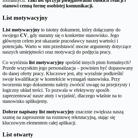
formalnych.
Taki list sprzyja pielęgnowaniu bliskich relacji i
stanowi cenną formę osobistej komunikacji.
List motywacyjny
List motywacyjny
to istotny dokument, który dołączamy do
swojego
CV
, gdy staramy się o konkretne stanowisko. Jego
głównym celem jest ukazanie pracodawcy naszej wartości i
potencjału. Warto w nim przedstawić mocne argumenty dotyczące
naszych umiejętności oraz motywacji do podjęcia pracy.
Co wyróżnia
list motywacyjny
spośród innych pism formalnych?
Przede wszystkim jego personalizacja – powinien być dopasowany
do danej oferty pracy. Kluczowe jest, aby wyraźnie podkreślić
swoje kwalifikacje w kontekście wymagań stanowiska. Przy
tworzeniu tego dokumentu należy zwrócić uwagę na przejrzysty i
logiczny układ treści. To pozwala w efektywny sposób
zaprezentować nasze atuty i wyjaśnić, dlaczego właśnie na to
stanowisko aplikujemy.
Dobrze napisany list motywacyjny
znacznie zwiększa naszą
szansę na zaproszenie na rozmowę rekrutacyjną, stając się
kluczowym elementem całej aplikacji.
List otwarty