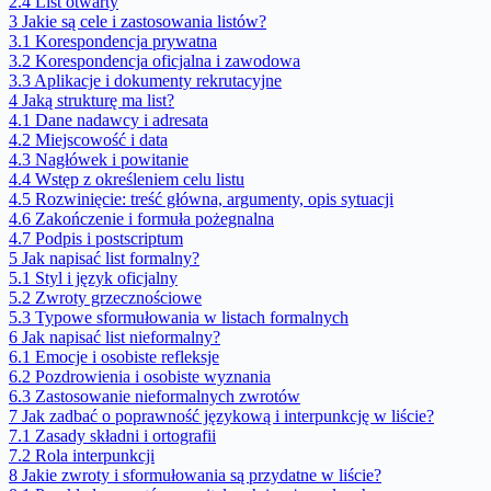
2.4
List otwarty
3
Jakie są cele i zastosowania listów?
3.1
Korespondencja prywatna
3.2
Korespondencja oficjalna i zawodowa
3.3
Aplikacje i dokumenty rekrutacyjne
4
Jaką strukturę ma list?
4.1
Dane nadawcy i adresata
4.2
Miejscowość i data
4.3
Nagłówek i powitanie
4.4
Wstęp z określeniem celu listu
4.5
Rozwinięcie: treść główna, argumenty, opis sytuacji
4.6
Zakończenie i formuła pożegnalna
4.7
Podpis i postscriptum
5
Jak napisać list formalny?
5.1
Styl i język oficjalny
5.2
Zwroty grzecznościowe
5.3
Typowe sformułowania w listach formalnych
6
Jak napisać list nieformalny?
6.1
Emocje i osobiste refleksje
6.2
Pozdrowienia i osobiste wyznania
6.3
Zastosowanie nieformalnych zwrotów
7
Jak zadbać o poprawność językową i interpunkcję w liście?
7.1
Zasady składni i ortografii
7.2
Rola interpunkcji
8
Jakie zwroty i sformułowania są przydatne w liście?