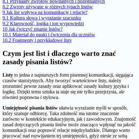
8.1
Przykłady zwrotów powitalnych i pożegnalnych
8.2
Zwroty używane w różnych typach listów
9
Jak list wpływa na komunikację i relacje?
9.1
Kultura słowa i wyrażanie szacunku
9.2
Klarowność, logika i ton wypowiedzi
10
Jak ćwiczyć pisanie listów?
10.1
Materiał do nauki i ćwiczenia dla uczniów
10.2
Fragmenty i przykładowe listy
Czym jest list i dlaczego warto znać
zasady pisania listów?
Listy
to jedna z najstarszych form pisemnej komunikacji, sięgająca
czasów starożytnych. Aby tworzyć wartościowe listy, należy
zrozumieć pewne zasady oraz aplikować zasady kultury języka i
logikę. Dzięki temu sztuka ta staje się nie tylko przejrzysta, ale
również poprawna i stylowa.
Umiejętność pisania listów
ułatwia wyrażanie myśli w sposób,
który szanuje odbiorcę. Taka zdolność ma istotne znaczenie
zarówno w kontekście edukacyjnym, jak i zawodowym. Znajomość
zasad dotyczących pisania listów może znacząco wpłynąć na jakość
komunikacji oraz poprawić relacje międzyludzkie. Dlatego warto
pracować nad rozwijaniem tej umiejętności, gdyż niesie ze sobą