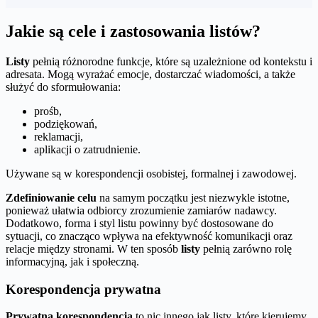
Jakie są cele i zastosowania listów?
Listy
pełnią różnorodne funkcje, które są uzależnione od kontekstu i
adresata. Mogą wyrażać emocje, dostarczać wiadomości, a także
służyć do sformułowania:
prośb,
podziękowań,
reklamacji,
aplikacji o zatrudnienie.
Używane są w korespondencji osobistej, formalnej i zawodowej.
Zdefiniowanie celu
na samym początku jest niezwykle istotne,
ponieważ ułatwia odbiorcy zrozumienie zamiarów nadawcy.
Dodatkowo, forma i styl listu powinny być dostosowane do
sytuacji, co znacząco wpływa na efektywność komunikacji oraz
relacje między stronami. W ten sposób
listy
pełnią zarówno rolę
informacyjną, jak i społeczną.
Korespondencja prywatna
Prywatna korespondencja
to nic innego jak listy, które kierujemy