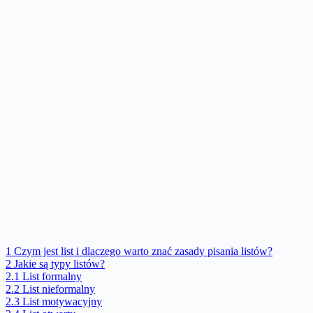
1
Czym jest list i dlaczego warto znać zasady pisania listów?
2
Jakie są typy listów?
2.1
List formalny
2.2
List nieformalny
2.3
List motywacyjny