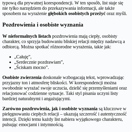
typową dla prywatnej korespondencji. W ten sposób, list staje się
nie tylko narzędziem do przekazywania informacji, ale także
sposobem na wyrażenie
głębokich osobistych przeżyć
oraz myśli.
Pozdrowienia i osobiste wyznania
W nieformalnych listach
pozdrowienia mają ciepły, osobisty
charakter, co sprzyja budowaniu bliskiej relacji między nadawcą a
odbiorcą. Można spotkać różnorodne wyrażenia, takie jak:
„Całuję”,
„Serdecznie pozdrawiam”,
„Ściskam mocno”.
Osobiste zwierzenia
doskonale wzbogacają tekst, wprowadzając
przyjazny ton i atmosferę bliskości. W korespondencji można
swobodnie wyrażać swoje uczucia, dzielić się przemyśleniami oraz
relacjonować codzienne sytuacje. Taki styl pisania uczyni listy
bardziej naturalnymi i angażującymi.
Zarówno pozdrowienia, jak i osobiste wyznania
są kluczowe w
pielęgnowaniu ciepłych relacji – ukazują szczerość i autentyczność
intencji. Dzięki temu każdy list nabiera wyjątkowego charakteru,
pulsując emocjami i intymnością.