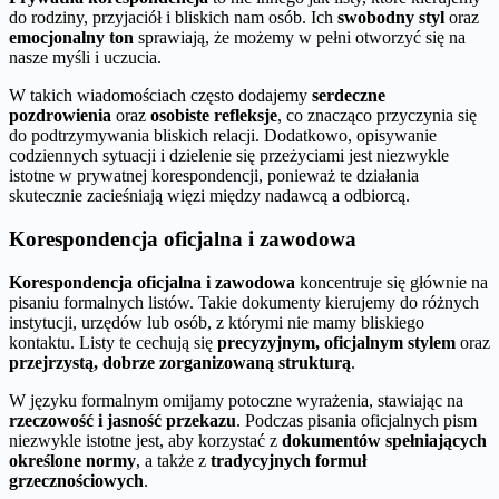
do rodziny, przyjaciół i bliskich nam osób. Ich
swobodny styl
oraz
emocjonalny ton
sprawiają, że możemy w pełni otworzyć się na
nasze myśli i uczucia.
W takich wiadomościach często dodajemy
serdeczne
pozdrowienia
oraz
osobiste refleksje
, co znacząco przyczynia się
do podtrzymywania bliskich relacji. Dodatkowo, opisywanie
codziennych sytuacji i dzielenie się przeżyciami jest niezwykle
istotne w prywatnej korespondencji, ponieważ te działania
skutecznie zacieśniają więzi między nadawcą a odbiorcą.
Korespondencja oficjalna i zawodowa
Korespondencja oficjalna i zawodowa
koncentruje się głównie na
pisaniu formalnych listów. Takie dokumenty kierujemy do różnych
instytucji, urzędów lub osób, z którymi nie mamy bliskiego
kontaktu. Listy te cechują się
precyzyjnym, oficjalnym stylem
oraz
przejrzystą, dobrze zorganizowaną strukturą
.
W języku formalnym omijamy potoczne wyrażenia, stawiając na
rzeczowość i jasność przekazu
. Podczas pisania oficjalnych pism
niezwykle istotne jest, aby korzystać z
dokumentów spełniających
określone normy
, a także z
tradycyjnych formuł
grzecznościowych
.