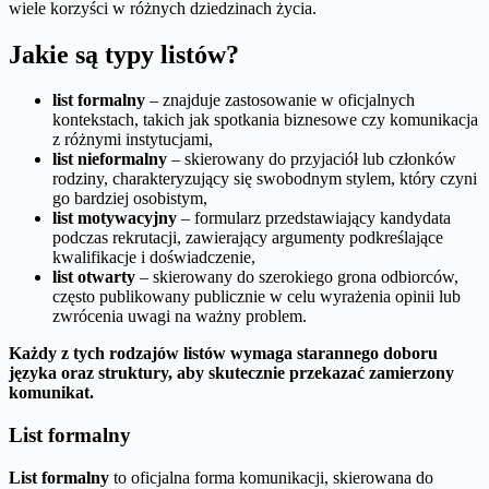
wiele korzyści w różnych dziedzinach życia.
Jakie są typy listów?
list formalny
– znajduje zastosowanie w oficjalnych
kontekstach, takich jak spotkania biznesowe czy komunikacja
z różnymi instytucjami,
list nieformalny
– skierowany do przyjaciół lub członków
rodziny, charakteryzujący się swobodnym stylem, który czyni
go bardziej osobistym,
list motywacyjny
– formularz przedstawiający kandydata
podczas rekrutacji, zawierający argumenty podkreślające
kwalifikacje i doświadczenie,
list otwarty
– skierowany do szerokiego grona odbiorców,
często publikowany publicznie w celu wyrażenia opinii lub
zwrócenia uwagi na ważny problem.
Każdy z tych rodzajów listów wymaga starannego doboru
języka oraz struktury, aby skutecznie przekazać zamierzony
komunikat.
List formalny
List formalny
to oficjalna forma komunikacji, skierowana do