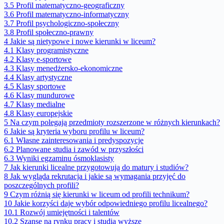
3.5
Profil matematyczno-geograficzny
3.6
Profil matematyczno-informatyczny
3.7
Profil psychologiczno-społeczny
3.8
Profil społeczno-prawny
4
Jakie są nietypowe i nowe kierunki w liceum?
4.1
Klasy programistyczne
4.2
Klasy e-sportowe
4.3
Klasy menedżersko-ekonomiczne
4.4
Klasy artystyczne
4.5
Klasy sportowe
4.6
Klasy mundurowe
4.7
Klasy medialne
4.8
Klasy europejskie
5
Na czym polegają przedmioty rozszerzone w różnych kierunkach?
6
Jakie są kryteria wyboru profilu w liceum?
6.1
Własne zainteresowania i predyspozycje
6.2
Planowane studia i zawód w przyszłości
6.3
Wyniki egzaminu ósmoklasisty
7
Jak kierunki licealne przygotowują do matury i studiów?
8
Jak wygląda rekrutacja i jakie są wymagania przyjęć do
poszczególnych profili?
9
Czym różnią się kierunki w liceum od profili technikum?
10
Jakie korzyści daje wybór odpowiedniego profilu licealnego?
10.1
Rozwój umiejętności i talentów
10.2
Szanse na rynku pracy i studia wyższe