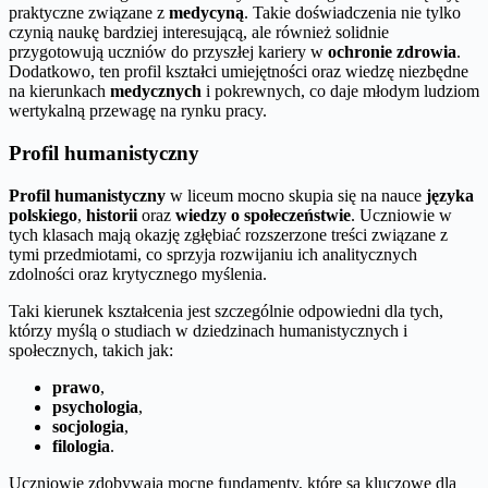
praktyczne związane z
medycyną
. Takie doświadczenia nie tylko
czynią naukę bardziej interesującą, ale również solidnie
przygotowują uczniów do przyszłej kariery w
ochronie zdrowia
.
Dodatkowo, ten profil kształci umiejętności oraz wiedzę niezbędne
na kierunkach
medycznych
i pokrewnych, co daje młodym ludziom
wertykalną przewagę na rynku pracy.
Profil humanistyczny
Profil humanistyczny
w liceum mocno skupia się na nauce
języka
polskiego
,
historii
oraz
wiedzy o społeczeństwie
. Uczniowie w
tych klasach mają okazję zgłębiać rozszerzone treści związane z
tymi przedmiotami, co sprzyja rozwijaniu ich analitycznych
zdolności oraz krytycznego myślenia.
Taki kierunek kształcenia jest szczególnie odpowiedni dla tych,
którzy myślą o studiach w dziedzinach humanistycznych i
społecznych, takich jak:
prawo
,
psychologia
,
socjologia
,
filologia
.
Uczniowie zdobywają mocne fundamenty, które są kluczowe dla