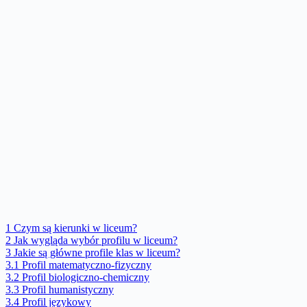
1
Czym są kierunki w liceum?
2
Jak wygląda wybór profilu w liceum?
3
Jakie są główne profile klas w liceum?
3.1
Profil matematyczno-fizyczny
3.2
Profil biologiczno-chemiczny
3.3
Profil humanistyczny
3.4
Profil językowy