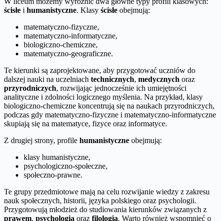
W liceum możemy wyróżnić dwa główne typy profili klasowych:
ścisłe
i
humanistyczne
. Klasy
ścisłe
obejmują:
matematyczno-fizyczne,
matematyczno-informatyczne,
biologiczno-chemiczne,
matematyczno-geograficzne.
Te kierunki są zaprojektowane, aby przygotować uczniów do
dalszej nauki na uczelniach
technicznych
,
medycznych
oraz
przyrodniczych
, rozwijając jednocześnie ich umiejętności
analityczne i zdolności logicznego myślenia. Na przykład, klasy
biologiczno-chemiczne koncentrują się na naukach przyrodniczych,
podczas gdy matematyczno-fizyczne i matematyczno-informatyczne
skupiają się na matematyce, fizyce oraz informatyce.
Z drugiej strony, profile
humanistyczne
obejmują:
klasy humanistyczne,
psychologiczno-społeczne,
społeczno-prawne.
Te grupy przedmiotowe mają na celu rozwijanie wiedzy z zakresu
nauk społecznych, historii, języka polskiego oraz psychologii.
Przygotowują młodzież do studiowania kierunków związanych z
prawem
,
psychologią
oraz
filologią
. Warto również wspomnieć o