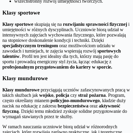
wszechstronny rozwój umiejętności twórczych.
Klasy sportowe
Klasy sportowe
skupiają się na
rozwijaniu sprawności fizycznej
i
umiejętności w różnych dyscyplinach. Uczniowie biorą udział w
intensywnych zajęciach wychowania fizycznego, które pozwalają
na stopniowe doskonalenie kondycji i techniki. Dzięki
specjalistycznym treningom
oraz możliwościom udziału w
zawodach i turniejach, te zajęcia wspierają rozwój
sportowych
talentów
. Profil ten jest idealny dla tych, którzy mają pasję do
sportu i prowadzą energiczny styl życia, łącząc edukację z
profesjonalnym przygotowaniem do kariery w sporcie.
Klasy mundurowe
Klasy mundurowe
przyciągają uczniów zafascynowanych pracą w
takich służbach jak
wojsko
,
policja
czy
straż pożarna
. Program,
często określany mianem
policyjno-mundurowego
, kładzie duży
nacisk na edukację z zakresu
bezpieczeństwa
oraz
aktywność
fizyczną
. Dzięki temu młodzież zyskuje solidne przygotowanie do
wymagań stawianych przez te służby.
W ramach nauczania uczniowie biorą udział w różnorodnych
zajęciach, które rozwijają zarówno praktyczne, jak i teoretyczne