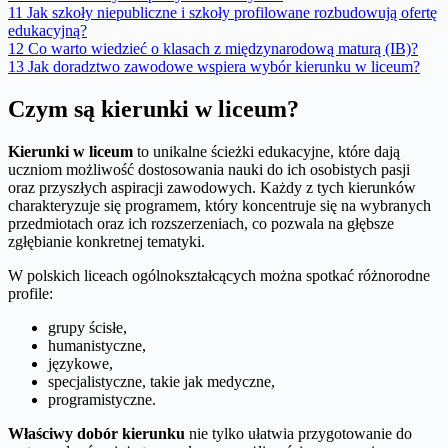
11
Jak szkoły niepubliczne i szkoły profilowane rozbudowują ofertę
edukacyjną?
12
Co warto wiedzieć o klasach z międzynarodową maturą (IB)?
13
Jak doradztwo zawodowe wspiera wybór kierunku w liceum?
Czym są kierunki w liceum?
Kierunki w liceum
to unikalne ścieżki edukacyjne, które dają
uczniom możliwość dostosowania nauki do ich osobistych pasji
oraz przyszłych aspiracji zawodowych. Każdy z tych kierunków
charakteryzuje się programem, który koncentruje się na wybranych
przedmiotach oraz ich rozszerzeniach, co pozwala na głębsze
zgłębianie konkretnej tematyki.
W polskich liceach ogólnokształcących można spotkać różnorodne
profile:
grupy ścisłe,
humanistyczne,
językowe,
specjalistyczne, takie jak medyczne,
programistyczne.
Właściwy dobór kierunku
nie tylko ułatwia przygotowanie do