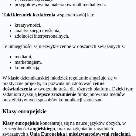
przygotowywania materiałów multimedialnych.
Taki kierunek kształcenia
wspiera rozwój ich:
kreatywności,
analitycznego myślenia,
zdolności interpersonalnych.
Te umiejętności są niezwykle cenne w obszarach związanych z:
mediami,
marketingiem,
komunikacją.
W klasie dziennikarskiej młodzież regularnie angażuje się w
praktyczne projekty, co pozwala im zdobywać
cenne
doświadczenia
w tworzeniu treści dla różnych platform. Dzięki tym
zadaniom zyskują
lepsze zrozumienie
funkcjonowania mediów
oraz efektywnych sposobów komunikacji społecznej.
Klasy europejskie
Klasy europejskie
koncentrują się na nauce języków obcych, w
szczególności
angielskiego
, oraz na zgłębianiu zagadnień
związanych z
Unią Europejską
i
międzynarodowymi relacjami
.