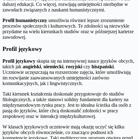
dalszej edukacji. Co więcej, rozwijają umiejętności niezbędne w
zawodach związanych z naukami humanistycznymi.
Profil humanistyczny
umożliwia również lepsze zrozumienie
procesów społecznych i kulturowych. Te zdolności są niezwykle
przydatne na wielu kierunkach studiów oraz w późniejszej karierze
zawodowej.
Profil językowy
Profil językowy
skupia się na intensywnej nauce języków obcych,
takich jak
angielski
,
niemiecki
,
rosyjski
czy
hiszpański
.
Uczniowie uczęszczają na rozszerzone zajęcia, które umożliwiają
im rozwijanie zaawansowanych umiejętności zarówno
komunikacyjnych, jak i lingwistycznych.
Taki kierunek kształcenia doskonale przygotowuje do studiów
filologicznych, a także stanowi solidny fundament dla kariery na
międzynarodowym rynku pracy. Jest to idealna ścieżka dla osób z
pasją do języków, które chcą doskonalić zdolności w pracy
zespołowej oraz w interakcji międzykulturowej.
W klasach językowych uczniowie mają okazję uczyć się kilku
języków obcych równocześnie, co znacząco podnosi ich
kompetencje językowe. Taki multijęzyczny program otwiera przed