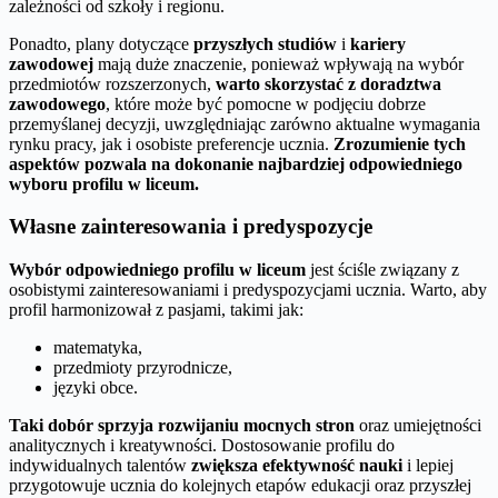
zależności od szkoły i regionu.
Ponadto, plany dotyczące
przyszłych studiów
i
kariery
zawodowej
mają duże znaczenie, ponieważ wpływają na wybór
przedmiotów rozszerzonych,
warto skorzystać z doradztwa
zawodowego
, które może być pomocne w podjęciu dobrze
przemyślanej decyzji, uwzględniając zarówno aktualne wymagania
rynku pracy, jak i osobiste preferencje ucznia.
Zrozumienie tych
aspektów pozwala na dokonanie najbardziej odpowiedniego
wyboru profilu w liceum.
Własne zainteresowania i predyspozycje
Wybór odpowiedniego profilu w liceum
jest ściśle związany z
osobistymi zainteresowaniami i predyspozycjami ucznia. Warto, aby
profil harmonizował z pasjami, takimi jak:
matematyka,
przedmioty przyrodnicze,
języki obce.
Taki dobór sprzyja rozwijaniu mocnych stron
oraz umiejętności
analitycznych i kreatywności. Dostosowanie profilu do
indywidualnych talentów
zwiększa efektywność nauki
i lepiej
przygotowuje ucznia do kolejnych etapów edukacji oraz przyszłej