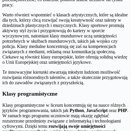
pracy.
Warto również wspomnieć o klasach artystycznych, które są idealne
dla tych, którzy chcą rozwijać swoją kreatywność oraz talenty w
dziedzinach plastycznych i muzycznych. Klasy sportowe promują
aktywny styl życia i przygotowują do kariery w sporcie
wyczynowym, natomiast klasy mundurowe uczą umiejętności
potrzebnych w służbach mundurowych, takich jak wojsko czy
policja. Klasy medialne koncentrują się zaś na kompetencjach
związanych z mediami, reklamą oraz komunikacją społeczną.
Ciekawe są również klasy europejskie, które oferują solidną wiedzę
o Unii Europejskiej oraz umiejętności językowe.
Te innowacyjne kierunki stwarzają młodym ludziom możliwość
rozwijania różnorodnych talentów, a także skutecznie przygotowują
ich do zawodów związanych z przyszłością.
Klasy programistyczne
Klasy programistyczne w liceum koncentrują się na nauce różnych
języków programowania, takich jak
Python
,
JavaScript
oraz
PHP
.
W ramach tego programu uczniowie mają okazję zgłębiać
rozszerzone przedmioty związane z informatyką i technologiami
cyfrowymi. Dzięki temu
rozwijają swoje umiejętności