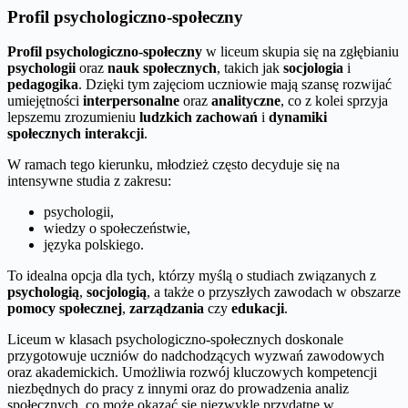
Profil psychologiczno-społeczny
Profil psychologiczno-społeczny
w liceum skupia się na zgłębianiu
psychologii
oraz
nauk społecznych
, takich jak
socjologia
i
pedagogika
. Dzięki tym zajęciom uczniowie mają szansę rozwijać
umiejętności
interpersonalne
oraz
analityczne
, co z kolei sprzyja
lepszemu zrozumieniu
ludzkich zachowań
i
dynamiki
społecznych interakcji
.
W ramach tego kierunku, młodzież często decyduje się na
intensywne studia z zakresu:
psychologii,
wiedzy o społeczeństwie,
języka polskiego.
To idealna opcja dla tych, którzy myślą o studiach związanych z
psychologią
,
socjologią
, a także o przyszłych zawodach w obszarze
pomocy społecznej
,
zarządzania
czy
edukacji
.
Liceum w klasach psychologiczno-społecznych doskonale
przygotowuje uczniów do nadchodzących wyzwań zawodowych
oraz akademickich. Umożliwia rozwój kluczowych kompetencji
niezbędnych do pracy z innymi oraz do prowadzenia analiz
społecznych, co może okazać się niezwykle przydatne w