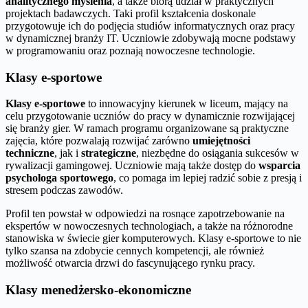
analitycznego myślenia
, a także biorą udział w praktycznych
projektach badawczych. Taki profil kształcenia doskonale
przygotowuje ich do podjęcia studiów informatycznych oraz pracy
w dynamicznej branży IT. Uczniowie zdobywają mocne podstawy
w programowaniu oraz poznają nowoczesne technologie.
Klasy e-sportowe
Klasy e-sportowe
to innowacyjny kierunek w liceum, mający na
celu przygotowanie uczniów do pracy w dynamicznie rozwijającej
się branży gier. W ramach programu organizowane są praktyczne
zajęcia, które pozwalają rozwijać zarówno
umiejętności
techniczne
, jak i
strategiczne
, niezbędne do osiągania sukcesów w
rywalizacji gamingowej. Uczniowie mają także dostęp do
wsparcia
psychologa sportowego
, co pomaga im lepiej radzić sobie z presją i
stresem podczas zawodów.
Profil ten powstał w odpowiedzi na rosnące zapotrzebowanie na
ekspertów w nowoczesnych technologiach, a także na różnorodne
stanowiska w świecie gier komputerowych. Klasy e-sportowe to nie
tylko szansa na zdobycie cennych kompetencji, ale również
możliwość otwarcia drzwi do fascynującego rynku pracy.
Klasy menedżersko-ekonomiczne