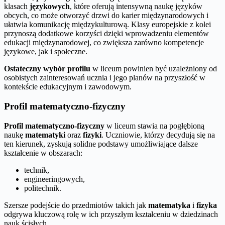
klasach
językowych
, które oferują intensywną naukę języków
obcych, co może otworzyć drzwi do karier międzynarodowych i
ułatwia komunikację międzykulturową. Klasy europejskie z kolei
przynoszą dodatkowe korzyści dzięki wprowadzeniu elementów
edukacji międzynarodowej, co zwiększa zarówno kompetencje
językowe, jak i społeczne.
Ostateczny wybór profilu
w liceum powinien być uzależniony od
osobistych zainteresowań ucznia i jego planów na przyszłość w
kontekście edukacyjnym i zawodowym.
Profil matematyczno-fizyczny
Profil matematyczno-fizyczny
w liceum stawia na pogłębioną
naukę
matematyki
oraz
fizyki
. Uczniowie, którzy decydują się na
ten kierunek, zyskują solidne podstawy umożliwiające dalsze
kształcenie w obszarach:
technik,
engineeringowych,
politechnik.
Szersze podejście do przedmiotów takich jak
matematyka
i
fizyka
odgrywa kluczową rolę w ich przyszłym kształceniu w dziedzinach
nauk ścisłych.