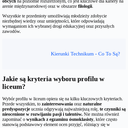
obcych
na poziomie rozszerzonym, co jest kluczowe dla kariery na
arenie międzynarodowej oraz w obszarze
filologii
.
Wszystkie te przedmioty umożliwiają młodzieży zdobycie
niezbędnej wiedzy oraz umiejętności, które odpowiadają
wymaganiom ich wybranej drogi edukacyjnej oraz przyszłych
zawodów.
Kierunki Technikum - Co To Są?
Jakie są kryteria wyboru profilu w
liceum?
Wybór profilu w liceum opiera się na kilku kluczowych kryteriach.
Przede wszystkim, to
zainteresowania
oraz
naturalne
predyspozycje
ucznia odgrywają najważniejszą rolę,
te czynniki są
nieocenione w rozwijaniu pasji i talentów.
Nie można również
zapominać o
wynikach z egzaminu ósmoklasisty
, które często
stanowią podstawowy element ocen przyjęć, różniący się w