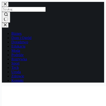
Przejdź
do
treści
Brak
wyników
Biznes
Dom i Ogród
Doradztwo
Edukacja
Moda
Podróże
Rozrywka
Sport
Tech
Uroda
Zdrowie
Kontakt