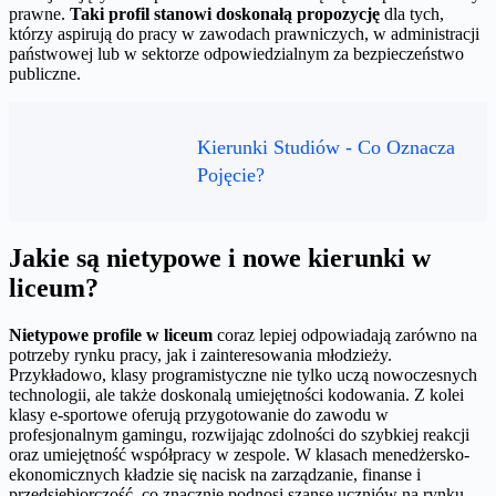
prawne.
Taki profil stanowi doskonałą propozycję
dla tych,
którzy aspirują do pracy w zawodach prawniczych, w administracji
państwowej lub w sektorze odpowiedzialnym za bezpieczeństwo
publiczne.
Kierunki Studiów - Co Oznacza
Pojęcie?
Jakie są nietypowe i nowe kierunki w
liceum?
Nietypowe profile w liceum
coraz lepiej odpowiadają zarówno na
potrzeby rynku pracy, jak i zainteresowania młodzieży.
Przykładowo, klasy programistyczne nie tylko uczą nowoczesnych
technologii, ale także doskonalą umiejętności kodowania. Z kolei
klasy e-sportowe oferują przygotowanie do zawodu w
profesjonalnym gamingu, rozwijając zdolności do szybkiej reakcji
oraz umiejętność współpracy w zespole. W klasach menedżersko-
ekonomicznych kładzie się nacisk na zarządzanie, finanse i
przedsiębiorczość, co znacznie podnosi szanse uczniów na rynku