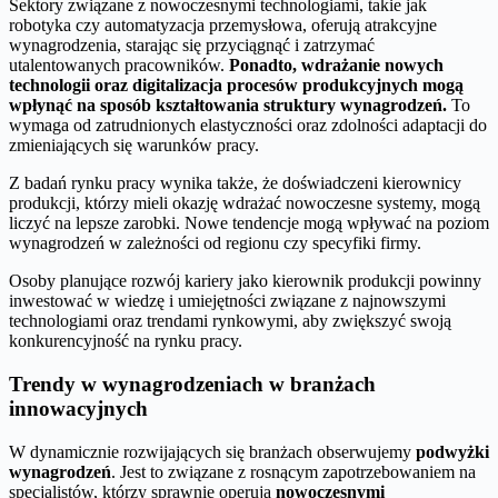
Sektory związane z nowoczesnymi technologiami, takie jak
robotyka czy automatyzacja przemysłowa, oferują atrakcyjne
wynagrodzenia, starając się przyciągnąć i zatrzymać
utalentowanych pracowników.
Ponadto, wdrażanie nowych
technologii oraz digitalizacja procesów produkcyjnych mogą
wpłynąć na sposób kształtowania struktury wynagrodzeń.
To
wymaga od zatrudnionych elastyczności oraz zdolności adaptacji do
zmieniających się warunków pracy.
Z badań rynku pracy wynika także, że doświadczeni kierownicy
produkcji, którzy mieli okazję wdrażać nowoczesne systemy, mogą
liczyć na lepsze zarobki. Nowe tendencje mogą wpływać na poziom
wynagrodzeń w zależności od regionu czy specyfiki firmy.
Osoby planujące rozwój kariery jako kierownik produkcji powinny
inwestować w wiedzę i umiejętności związane z najnowszymi
technologiami oraz trendami rynkowymi, aby zwiększyć swoją
konkurencyjność na rynku pracy.
Trendy w wynagrodzeniach w branżach
innowacyjnych
W dynamicznie rozwijających się branżach obserwujemy
podwyżki
wynagrodzeń
. Jest to związane z rosnącym zapotrzebowaniem na
specjalistów, którzy sprawnie operują
nowoczesnymi