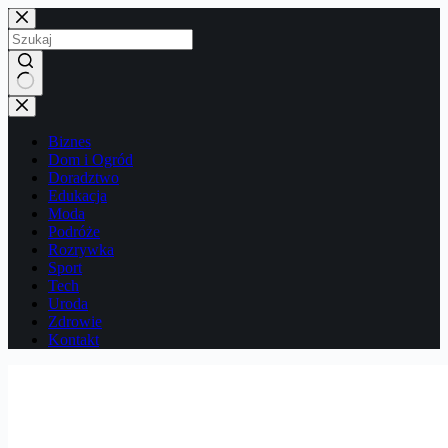
Przejdź
do
treści
Brak
wyników
Biznes
Dom i Ogród
Doradztwo
Edukacja
Moda
Podróże
Rozrywka
Sport
Tech
Uroda
Zdrowie
Kontakt