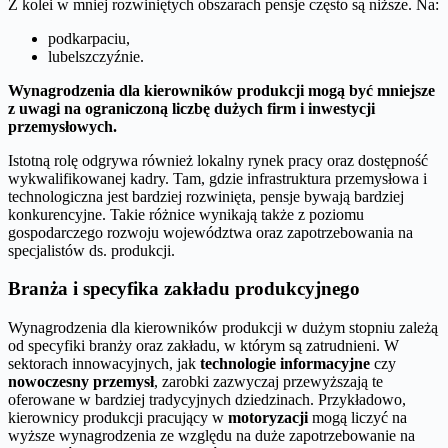
Z kolei w mniej rozwiniętych obszarach pensje często są niższe. Na:
podkarpaciu,
lubelszczyźnie.
Wynagrodzenia dla kierowników produkcji mogą być mniejsze
z uwagi na ograniczoną liczbę dużych firm i inwestycji
przemysłowych.
Istotną rolę odgrywa również lokalny rynek pracy oraz dostępność
wykwalifikowanej kadry. Tam, gdzie infrastruktura przemysłowa i
technologiczna jest bardziej rozwinięta, pensje bywają bardziej
konkurencyjne. Takie różnice wynikają także z poziomu
gospodarczego rozwoju województwa oraz zapotrzebowania na
specjalistów ds. produkcji.
Branża i specyfika zakładu produkcyjnego
Wynagrodzenia dla kierowników produkcji w dużym stopniu zależą
od specyfiki branży oraz zakładu, w którym są zatrudnieni. W
sektorach innowacyjnych, jak
technologie informacyjne
czy
nowoczesny przemysł
, zarobki zazwyczaj przewyższają te
oferowane w bardziej tradycyjnych dziedzinach. Przykładowo,
kierownicy produkcji pracujący w
motoryzacji
mogą liczyć na
wyższe wynagrodzenia ze względu na duże zapotrzebowanie na