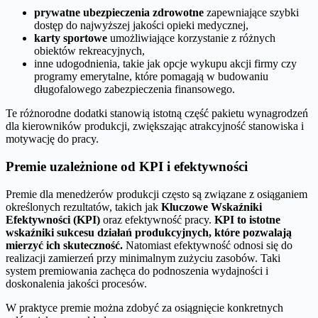
prywatne ubezpieczenia zdrowotne
zapewniające szybki
dostęp do najwyższej jakości opieki medycznej,
karty sportowe
umożliwiające korzystanie z różnych
obiektów rekreacyjnych,
inne udogodnienia, takie jak opcje wykupu akcji firmy czy
programy emerytalne, które pomagają w budowaniu
długofalowego zabezpieczenia finansowego.
Te różnorodne dodatki stanowią istotną część pakietu wynagrodzeń
dla kierowników produkcji, zwiększając atrakcyjność stanowiska i
motywację do pracy.
Premie uzależnione od KPI i efektywności
Premie dla menedżerów produkcji często są związane z osiąganiem
określonych rezultatów, takich jak
Kluczowe Wskaźniki
Efektywności (KPI)
oraz efektywność pracy.
KPI to istotne
wskaźniki sukcesu działań produkcyjnych, które pozwalają
mierzyć ich skuteczność.
Natomiast efektywność odnosi się do
realizacji zamierzeń przy minimalnym zużyciu zasobów. Taki
system premiowania zachęca do podnoszenia wydajności i
doskonalenia jakości procesów.
W praktyce premie można zdobyć za osiągnięcie konkretnych