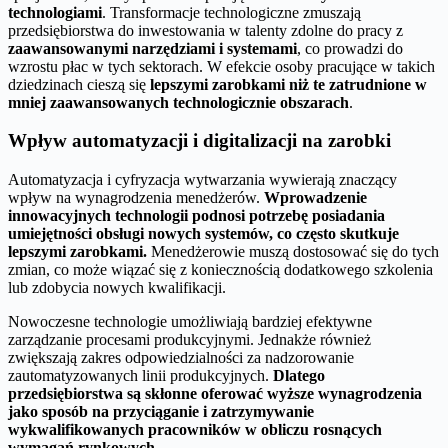
technologiami
. Transformacje technologiczne zmuszają
przedsiębiorstwa do inwestowania w talenty zdolne do pracy z
zaawansowanymi narzędziami i systemami
, co prowadzi do
wzrostu płac w tych sektorach. W efekcie osoby pracujące w takich
dziedzinach cieszą się
lepszymi zarobkami niż te zatrudnione w
mniej zaawansowanych technologicznie obszarach
.
Wpływ automatyzacji i digitalizacji na zarobki
Automatyzacja i cyfryzacja wytwarzania wywierają znaczący
wpływ na wynagrodzenia menedżerów.
Wprowadzenie
innowacyjnych technologii podnosi potrzebę posiadania
umiejętności obsługi nowych systemów, co często skutkuje
lepszymi zarobkami.
Menedżerowie muszą dostosować się do tych
zmian, co może wiązać się z koniecznością dodatkowego szkolenia
lub zdobycia nowych kwalifikacji.
Nowoczesne technologie umożliwiają bardziej efektywne
zarządzanie procesami produkcyjnymi. Jednakże również
zwiększają zakres odpowiedzialności za nadzorowanie
zautomatyzowanych linii produkcyjnych.
Dlatego
przedsiębiorstwa są skłonne oferować wyższe wynagrodzenia
jako sposób na przyciąganie i zatrzymywanie
wykwalifikowanych pracowników w obliczu rosnących
wymagań rynkowych.