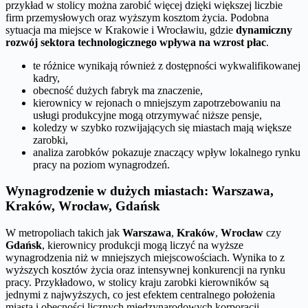
przykład w stolicy można zarobić więcej dzięki większej liczbie
firm przemysłowych oraz wyższym kosztom życia. Podobna
sytuacja ma miejsce w Krakowie i Wrocławiu, gdzie
dynamiczny
rozwój sektora technologicznego wpływa na wzrost płac
.
te różnice wynikają również z dostępności wykwalifikowanej
kadry,
obecność dużych fabryk ma znaczenie,
kierownicy w rejonach o mniejszym zapotrzebowaniu na
usługi produkcyjne mogą otrzymywać niższe pensje,
koledzy w szybko rozwijających się miastach mają większe
zarobki,
analiza zarobków pokazuje znaczący wpływ lokalnego rynku
pracy na poziom wynagrodzeń.
Wynagrodzenie w dużych miastach: Warszawa,
Kraków, Wrocław, Gdańsk
W metropoliach takich jak
Warszawa
,
Kraków
,
Wrocław
czy
Gdańsk
, kierownicy produkcji mogą liczyć na wyższe
wynagrodzenia niż w mniejszych miejscowościach. Wynika to z
wyższych kosztów życia oraz intensywnej konkurencji na rynku
pracy. Przykładowo, w stolicy kraju zarobki kierowników są
jednymi z najwyższych, co jest efektem centralnego położenia
miasta i obecności licznych międzynarodowych korporacji.