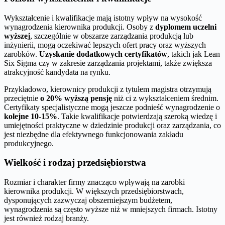
Wykształcenie i kwalifikacje mają istotny wpływ na wysokość
wynagrodzenia kierownika produkcji. Osoby z
dyplomem uczelni
wyższej
, szczególnie w obszarze zarządzania produkcją lub
inżynierii, mogą oczekiwać lepszych ofert pracy oraz wyższych
zarobków.
Uzyskanie dodatkowych certyfikatów
, takich jak Lean
Six Sigma czy w zakresie zarządzania projektami, także zwiększa
atrakcyjność kandydata na rynku.
Przykładowo, kierownicy produkcji z tytułem magistra otrzymują
przeciętnie
o 20% wyższą pensję
niż ci z wykształceniem średnim.
Certyfikaty specjalistyczne mogą jeszcze podnieść wynagrodzenie o
kolejne 10-15%
. Takie kwalifikacje potwierdzają szeroką wiedzę i
umiejętności praktyczne w dziedzinie produkcji oraz zarządzania, co
jest niezbędne dla efektywnego funkcjonowania zakładu
produkcyjnego.
Wielkość i rodzaj przedsiębiorstwa
Rozmiar i charakter firmy znacząco wpływają na zarobki
kierownika produkcji. W większych przedsiębiorstwach,
dysponujących zazwyczaj obszerniejszym budżetem,
wynagrodzenia są często wyższe niż w mniejszych firmach. Istotny
jest również rodzaj branży.