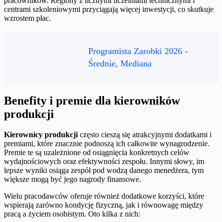
pracowników. Regiony z licznymi uczelniami technicznymi i
centrami szkoleniowymi przyciągają więcej inwestycji, co skutkuje
wzrostem płac.
Programista Zarobki 2026 -
Średnie, Mediana
Benefity i premie dla kierowników
produkcji
Kierownicy produkcji
często cieszą się atrakcyjnymi dodatkami i
premiami, które znacznie podnoszą ich całkowite wynagrodzenie.
Premie te są uzależnione od osiągnięcia konkretnych celów
wydajnościowych oraz efektywności zespołu. Innymi słowy, im
lepsze wyniki osiąga zespół pod wodzą danego menedżera, tym
większe mogą być jego nagrody finansowe.
Wielu pracodawców oferuje również dodatkowe korzyści, które
wspierają zarówno kondycję fizyczną, jak i równowagę między
pracą a życiem osobistym. Oto kilka z nich: