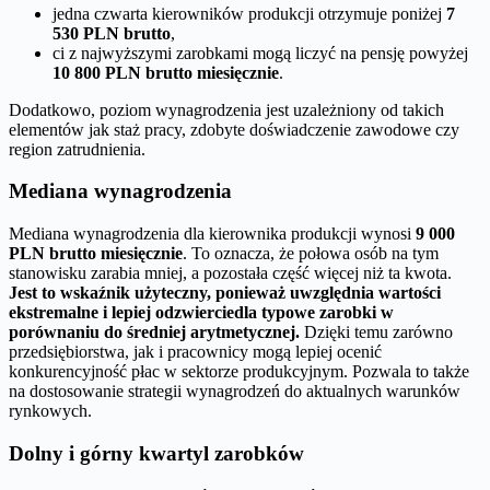
jedna czwarta kierowników produkcji otrzymuje poniżej
7
530 PLN brutto
,
ci z najwyższymi zarobkami mogą liczyć na pensję powyżej
10 800 PLN brutto miesięcznie
.
Dodatkowo, poziom wynagrodzenia jest uzależniony od takich
elementów jak staż pracy, zdobyte doświadczenie zawodowe czy
region zatrudnienia.
Mediana wynagrodzenia
Mediana wynagrodzenia dla kierownika produkcji wynosi
9 000
PLN brutto miesięcznie
. To oznacza, że połowa osób na tym
stanowisku zarabia mniej, a pozostała część więcej niż ta kwota.
Jest to wskaźnik użyteczny, ponieważ uwzględnia wartości
ekstremalne i lepiej odzwierciedla typowe zarobki w
porównaniu do średniej arytmetycznej.
Dzięki temu zarówno
przedsiębiorstwa, jak i pracownicy mogą lepiej ocenić
konkurencyjność płac w sektorze produkcyjnym. Pozwala to także
na dostosowanie strategii wynagrodzeń do aktualnych warunków
rynkowych.
Dolny i górny kwartyl zarobków