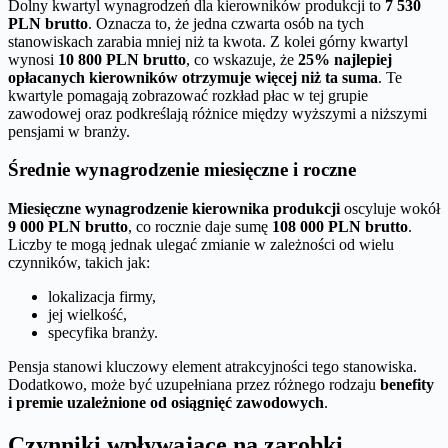
Dolny kwartyl wynagrodzeń dla kierowników produkcji to
7 530
PLN brutto
. Oznacza to, że jedna czwarta osób na tych
stanowiskach zarabia mniej niż ta kwota. Z kolei górny kwartyl
wynosi
10 800 PLN brutto
, co wskazuje, że
25% najlepiej
opłacanych kierowników otrzymuje więcej niż ta suma
. Te
kwartyle pomagają zobrazować rozkład płac w tej grupie
zawodowej oraz podkreślają różnice między wyższymi a niższymi
pensjami w branży.
Średnie wynagrodzenie miesięczne i roczne
Miesięczne wynagrodzenie kierownika produkcji
oscyluje wokół
9 000 PLN brutto
, co rocznie daje sumę
108 000 PLN brutto
.
Liczby te mogą jednak ulegać zmianie w zależności od wielu
czynników, takich jak:
lokalizacja firmy,
jej wielkość,
specyfika branży.
Pensja stanowi kluczowy element atrakcyjności tego stanowiska.
Dodatkowo, może być uzupełniana przez różnego rodzaju
benefity
i premie uzależnione od osiągnięć zawodowych
.
Czynniki wpływające na zarobki