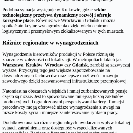
Podobna sytuacja występuje w Krakowie, gdzie
sektor
technologiczny przeżywa dynamiczny rozwój i oferuje
korzystne płace
. Również we Wrocławiu i Gdańsku można
spotkać atrakcyjne wynagrodzenia dzięki wielu centrom
logistycznym i przemysłowym zlokalizowanym w tych miastach.
Różnice regionalne w wynagrodzeniach
Wynagrodzenia kierowników produkcji w Polsce różnią się
znacznie w zależności od lokalizacji. W metropoliach takich jak
Warszawa
,
Kraków
,
Wrocław
czy
Gdańsk
, zarobki są zazwyczaj
wyższe. Przyczyną tego jest większe zapotrzebowanie na
doświadczonych fachowców oraz lepsze możliwości rozwoju
zawodowego dzięki zaawansowanej infrastrukturze przemysłowej.
Natomiast na obszarach wiejskich i mniej zurbanizowanych pensje
często są niższe. Jest to spowodowane mniejszą liczbą zakładów
produkcyjnych i ograniczonymi perspektywami kariery. Tamtejsi
pracodawcy mogą oferować niższe wynagrodzenia z uwagi na
niższe koszty życia i mniejsze zainteresowanie rynkiem pracy.
Dodatkowo analiza różnic regionalnych uwidacznia wpływ lokalnej
sytuacji zatrudnienia oraz dostępność wyspecjalizowanych