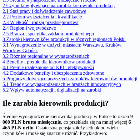
2
Czynniki wpływające na zarobki kierownika produkcji
2.1
Staż pracy i doświadczenie zawodowe
2.2
Poziom wykształcenia i kwalifikacje
2.3
Wielkość i rodzaj przedsiębiorstwa
2.4
Region i województwo
2.5
Branża i specyfika zakładu produkcyjnego
3
Zarobki kierowników produkcji w różnych regionach Polski
3.1
Wynagrodzenie w dużych miastach: Warszawa, Kraków,
Wrocław, Gdańsk
3.2
Różnice regionalne w wynagrodzeniach
4
Benefity i premie dla kierowników produkcji
4.1
Premie uzależnione od KPI i efektywności
4.2
Dodatkowe benefity i ubezpieczenia zdrowotne
5
Prognozy dotyczące przyszłych zarobków kierowników produkcji
5.1
Trendy w wynagrodzeniach w branżach innowacyjnych
5.2
Wpływ automatyzacji i digitalizacji na zarobki
Ile zarabia kierownik produkcji?
Średnie wynagrodzenie kierownika produkcji w Polsce to około
9
000 PLN brutto miesięcznie
, co przekłada się na mniej więcej
6
465 PLN netto
. Ostateczna pensja zależy jednak od wielu
czynników i może się znacznie różnić. Przykładowo: