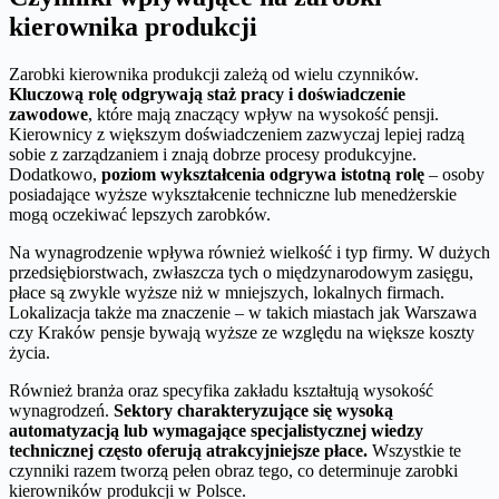
kierownika produkcji
Zarobki kierownika produkcji zależą od wielu czynników.
Kluczową rolę odgrywają staż pracy i doświadczenie
zawodowe
, które mają znaczący wpływ na wysokość pensji.
Kierownicy z większym doświadczeniem zazwyczaj lepiej radzą
sobie z zarządzaniem i znają dobrze procesy produkcyjne.
Dodatkowo,
poziom wykształcenia odgrywa istotną rolę
– osoby
posiadające wyższe wykształcenie techniczne lub menedżerskie
mogą oczekiwać lepszych zarobków.
Na wynagrodzenie wpływa również wielkość i typ firmy. W dużych
przedsiębiorstwach, zwłaszcza tych o międzynarodowym zasięgu,
płace są zwykle wyższe niż w mniejszych, lokalnych firmach.
Lokalizacja także ma znaczenie – w takich miastach jak Warszawa
czy Kraków pensje bywają wyższe ze względu na większe koszty
życia.
Również branża oraz specyfika zakładu kształtują wysokość
wynagrodzeń.
Sektory charakteryzujące się wysoką
automatyzacją lub wymagające specjalistycznej wiedzy
technicznej często oferują atrakcyjniejsze płace.
Wszystkie te
czynniki razem tworzą pełen obraz tego, co determinuje zarobki
kierowników produkcji w Polsce.