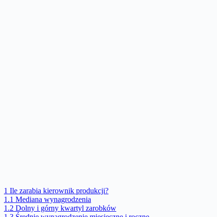
1
Ile zarabia kierownik produkcji?
1.1
Mediana wynagrodzenia
1.2
Dolny i górny kwartyl zarobków
1.3
Średnie wynagrodzenie miesięczne i roczne