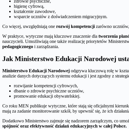
zdrowie psychiczne,
higienę cyfrową,
kształcenie zawodowe,
wsparcie uczniów z doświadczeniem migracyjnym.
Co więcej, uwzględniają one
rozwój kompetencji
zarówno uczniów, j
W praktyce, wytyczne mają kluczowe znaczenie dla
tworzenia plan
nauczycieli. Umożliwiają one także realizację priorytetów Ministe
pedagogicznego
i zarządzania.
Jak Ministerstwo Edukacji Narodowej usta
Ministerstwo Edukacji Narodowej
odgrywa kluczową rolę w kształt
analizie danych dotyczących systemu edukacji i jest zgodny z strategi
rozwijanie kompetencji cyfrowych,
dbanie o zdrowie psychiczne uczniów,
promowanie edukacji obywatelskiej.
Co roku MEN publikuje wytyczne, które stają się oficjalnymi kierun
mają za zadanie monitorowanie szkół, by upewnić się, że ich działani
Dodatkowo Ministerstwo zajmuje się nadzorem zarządczym, co umożl
spójność oraz efektywność działań edukacyjnych w całej Polsce.