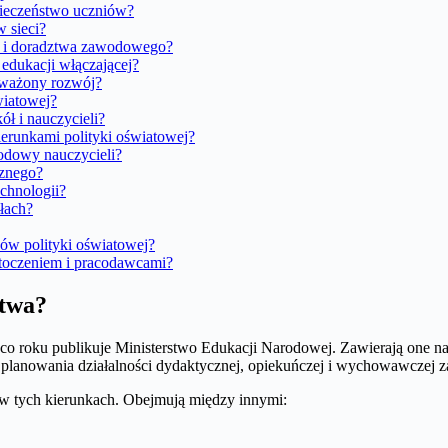
pieczeństwo uczniów?
w sieci?
o i doradztwa zawodowego?
edukacji włączającej?
oważony rozwój?
wiatowej?
ół i nauczycieli?
erunkami polityki oświatowej?
wodowy nauczycieli?
cznego?
echnologii?
łach?
ków polityki oświatowej?
otoczeniem i pracodawcami?
stwa?
co roku publikuje Ministerstwo Edukacji Narodowej. Zawierają one najw
 planowania działalności dydaktycznej, opiekuńczej i wychowawczej 
 w tych kierunkach. Obejmują między innymi: