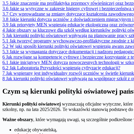
3.5
Jakie znaczenie ma profilaktyka przemocy rówieśniczej oraz bez
3.6
Jakie są wytyczne w zakresie higieny cyfrowej i bezpieczeństwa 
3.7
Czy wprowadzane są zmiany dotyczące kształcenia zawodoweg
3.8
Jakie kierunki dotyczą uczniów z doświadczeniem migracyjnym i 
3.9
Jak priorytety MEN wspierają edukację ekologiczną oraz zrówn
4
Jakie obszary są kluczowe dla szkół według kierunków polityki oś
5
Jak kierunki polityki oświatowej wpływają na planowanie pracy szk
5.1
Jak tworzyć programy wychowawczo-profilaktyczne zgodnie z ki
5.2
W jaki sposób kierunki polityki oświatowej wspierają awans za
5.3
Jakie są wymagania dotyczące dokumentacji i nadzoru pedagogi
6
Jak rozwijane są kompetencje cyfrowe i bezpieczne korzystanie z t
6.1
Jakie inicjatywy MEN dotyczą nowoczesnych technologii w szko
6.2
Jak Laboratoria Przyszłości wspierają cyfryzację edukacji?
7
Jak wspierany jest indywidualny rozwój uczniów w świetle kierun
8
Jak kierunki polityki oświatowej wpływają na współpracę szkół z 
Czym są kierunki polityki oświatowej pań
Kierunki polityki oświatowej
wyznaczają oficjalne wytyczne, które 
szkolny, np. na lata 2025/2026. Te wskazówki stanowią podstawę do
Ważne obszary
, które wymagają uwagi, są szczególnie podkreślone
edukację obywatelską,