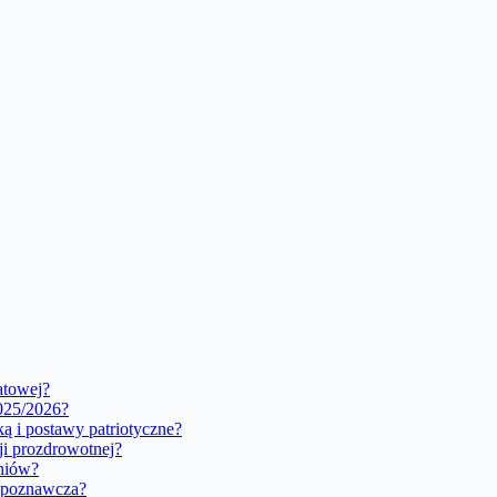
atowej?
2025/2026?
ą i postawy patriotyczne?
ji prozdrowotnej?
zniów?
ć poznawcza?