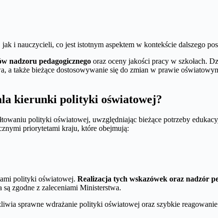
ak i nauczycieli, co jest istotnym aspektem w kontekście dalszego pos
ów nadzoru pedagogicznego
oraz oceny jakości pracy w szkołach. D
rstwa, a także bieżące dostosowywanie się do zmian w prawie oświat
la kierunki polityki oświatowej?
owaniu polityki oświatowej, uwzględniając bieżące potrzeby edukacyjn
cznymi priorytetami kraju, które obejmują:
kami polityki oświatowej.
Realizacja tych wskazówek oraz nadzór p
a są zgodne z zaleceniami Ministerstwa.
iwia sprawne wdrażanie polityki oświatowej oraz szybkie reagowanie