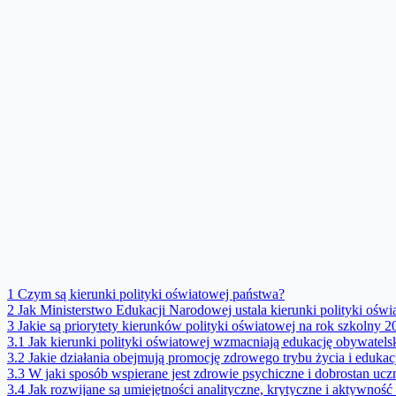
1
Czym są kierunki polityki oświatowej państwa?
2
Jak Ministerstwo Edukacji Narodowej ustala kierunki polityki oświ
3
Jakie są priorytety kierunków polityki oświatowej na rok szkolny 
3.1
Jak kierunki polityki oświatowej wzmacniają edukację obywatelsk
3.2
Jakie działania obejmują promocję zdrowego trybu życia i edukac
3.3
W jaki sposób wspierane jest zdrowie psychiczne i dobrostan uc
3.4
Jak rozwijane są umiejętności analityczne, krytyczne i aktywnoś