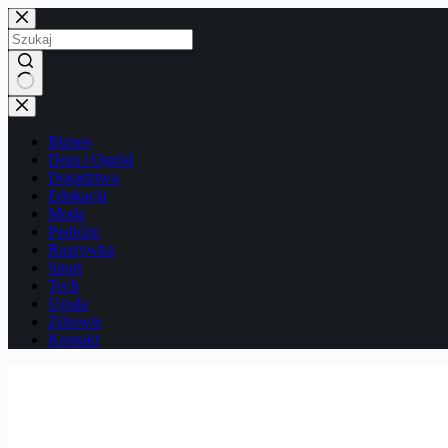
Przejdź
do
treści
Brak
wyników
Biznes
Dom i Ogród
Doradztwo
Edukacja
Moda
Podróże
Rozrywka
Sport
Tech
Uroda
Zdrowie
Kontakt