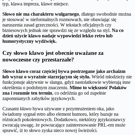
typ, klawa impreza, klawe miejsce.
Słowo nie ma charakteru wulgarnego
, dlatego swobodnie można
je stosować w nieformalnych rozmowach, nie obawiając się
naruszenia zasad grzeczności. W tekstach oficjalnych czy
biznesowych jednak nie sprawdzi się ze względu na styl.
Na co
dzień użycie klawo nadaje wypowiedzi lekko retro lub
humorystyczny wydźwięk.
Czy słowo klawo jest obecnie uważane za
nowoczesne czy przestarzałe?
Słowo klawo coraz częściej bywa postrzegane jako archaizm
lub wyraz o wyraźnie starzejącym się stylu.
Wśród młodzieży nie
funkcjonuje aktywnie w slangu, gdyż nastolatkowie wybierają inne
określenia o podobnym znaczeniu.
Mimo to większość Polaków
zna i rozumie ten termin
, co odróżnia go od zupełnie
zapomnianych zabytków językowych.
Czasami
klawo
bywa używane z przymrużeniem oka, jako
świadomy sygnał retro albo element humoru, który bazuje na
różnicach pokoleniowych. Dodatkowo, niektórzy językoznawcy
zwracają uwagę, że powracające zainteresowanie PRL-em może
sprawić, iż to słowo zyska nieco nowej świeżości.