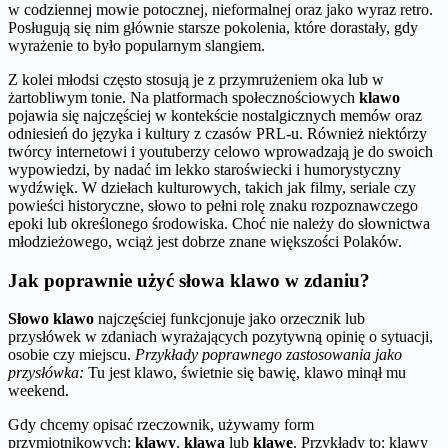
w codziennej mowie potocznej, nieformalnej oraz jako wyraz retro.
Posługują się nim głównie starsze pokolenia, które dorastały, gdy
wyrażenie to było popularnym slangiem.
Z kolei młodsi często stosują je z przymrużeniem oka lub w
żartobliwym tonie. Na platformach społecznościowych
klawo
pojawia się najczęściej w kontekście nostalgicznych memów oraz
odniesień do języka i kultury z czasów PRL-u. Również niektórzy
twórcy internetowi i youtuberzy celowo wprowadzają je do swoich
wypowiedzi, by nadać im lekko staroświecki i humorystyczny
wydźwięk. W dziełach kulturowych, takich jak filmy, seriale czy
powieści historyczne, słowo to pełni rolę znaku rozpoznawczego
epoki lub określonego środowiska. Choć nie należy do słownictwa
młodzieżowego, wciąż jest dobrze znane większości Polaków.
Jak poprawnie użyć słowa klawo w zdaniu?
Słowo klawo
najczęściej funkcjonuje jako orzecznik lub
przysłówek w zdaniach wyrażających pozytywną opinię o sytuacji,
osobie czy miejscu.
Przykłady poprawnego zastosowania jako
przysłówka:
Tu jest klawo, świetnie się bawię, klawo minął mu
weekend.
Gdy chcemy opisać rzeczownik, używamy form
przymiotnikowych:
klawy
,
klawa
lub
klawe
. Przykłady to: klawy