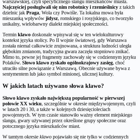
warszawskiej, czyli specyficznego slangu mieszkańców miasta.
Najczęściej posługiwali się nim robotnicy i rzemieślnicy
z takich
dzielnic jak
Praga
, Wola czy Powiśle. Ta lokalna mowa była
mieszanką wpływów
jidysz
, romskiego i rosyjskiego, co tworzyło
unikalny, wielobarwny dialekt miejskiej społeczności.
Termin
klawo
doskonale wpisywał się w ten wielokulturowy
kontekst języka stolicy. Po II wojnie światowej, gdy Warszawa
została niemal całkowicie zrujnowana, a struktura ludności uległa
głębokim zmianom, tradycyjna gwara zaczęła stopniowo znikać.
Mimo to, pewne jej fragmenty zachowały się w codziennym języku
Polaków.
Słowo klawo zyskało ogólnokrajowy zasięg
, choć
utraciło silne powiązanie z Warszawą. Obecnie używane bywa z
sentymentem lub jako symbol minionej, ulicznej kultury.
W jakich latach używano słowa klawo?
Słowo klawo zyskało największą popularność w pierwszej
połowie XX wieku
, szczególnie w okresie międzywojennym, czyli
w latach 20 i 30, a także w kolejnych dziesięcioleciach
powojennych. W tym czasie stanowiło ważny element miejskiego
slangu, gwary używanej przez określone grupy społeczne oraz
potocznego języka mieszkańców miast.
W tamtym okresie
klawo
pojawiało się nie tylko w codziennych