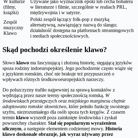
W kulturze
Używane jako wyznacznik epoki lub cecha bohatera
(filmy,
w literaturze i filmie, szczególnie w realiach PRL,
książki)
międzywojnia i w satyrze.
Polski zespół łączący folk-pop z muzyką
Zespół
alternatywną, nawiązujący nazwą do slangu;
muzyczny
działalność dostępna na platformach streamingowych
Klawo
i mediach społecznościowych.
Skąd pochodzi określenie klawo?
Słowo
klawo
ma fascynującą i złożoną historię, sięgającą języków
spoza rodziny indoeuropejskiej. Jego pochodzenie często wiąże się
z językiem romskim, choć nie brakuje też przypuszczeń o
wpływach różnych środkowoeuropejskich narzeczy.
Do polszczyzny trafiło najpewniej za sprawą kontaktów z
wędrującą przez nasze tereny społecznością romską.
W
środowiskach przestępczych oraz miejskiego marginesu chętnie
adoptowano romskie słownictwo
, które pełniło funkcję swoistego
szyfru, niezrozumiałego dla osób spoza tych kręgów. Z czasem
termin
klawo
wyszedł poza zamknięte środowiska i zyskał
powszechny charakter.
Stał się popularnym wyrażeniem
ulicznym
, a następnie elementem codziennej mowy.
Historia
klawo
doskonale obrazuje, jak wyraz używany przez