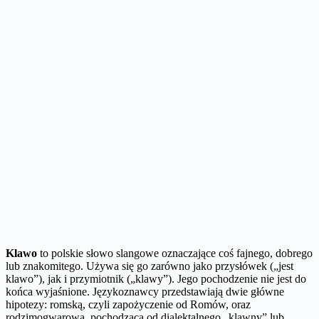
Klawo
to polskie słowo slangowe oznaczające coś fajnego, dobrego
lub znakomitego. Używa się go zarówno jako przysłówek („jest
klawo”), jak i przymiotnik („klawy”). Jego pochodzenie nie jest do
końca wyjaśnione. Językoznawcy przedstawiają dwie główne
hipotezy: romską, czyli zapożyczenie od Romów, oraz
rodzimogwarową, pochodzącą od dialektalnego „klawny” lub