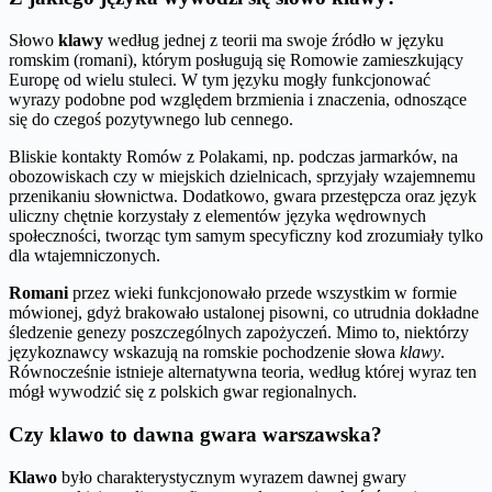
Słowo
klawy
według jednej z teorii ma swoje źródło w języku
romskim (romani), którym posługują się Romowie zamieszkujący
Europę od wielu stuleci. W tym języku mogły funkcjonować
wyrazy podobne pod względem brzmienia i znaczenia, odnoszące
się do czegoś pozytywnego lub cennego.
Bliskie kontakty Romów z Polakami, np. podczas jarmarków, na
obozowiskach czy w miejskich dzielnicach, sprzyjały wzajemnemu
przenikaniu słownictwa. Dodatkowo, gwara przestępcza oraz język
uliczny chętnie korzystały z elementów języka wędrownych
społeczności, tworząc tym samym specyficzny kod zrozumiały tylko
dla wtajemniczonych.
Romani
przez wieki funkcjonowało przede wszystkim w formie
mówionej, gdyż brakowało ustalonej pisowni, co utrudnia dokładne
śledzenie genezy poszczególnych zapożyczeń. Mimo to, niektórzy
językoznawcy wskazują na romskie pochodzenie słowa
klawy
.
Równocześnie istnieje alternatywna teoria, według której wyraz ten
mógł wywodzić się z polskich gwar regionalnych.
Czy klawo to dawna gwara warszawska?
Klawo
było charakterystycznym wyrazem dawnej gwary