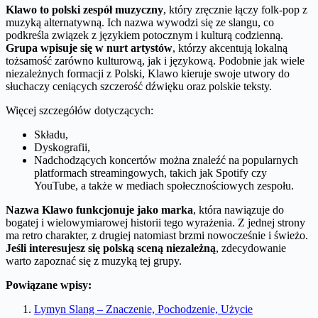
Klawo to polski zespół muzyczny
, który zręcznie łączy folk-pop z
muzyką alternatywną. Ich nazwa wywodzi się ze slangu, co
podkreśla związek z językiem potocznym i kulturą codzienną.
Grupa wpisuje się w nurt artystów
, którzy akcentują lokalną
tożsamość zarówno kulturową, jak i językową. Podobnie jak wiele
niezależnych formacji z Polski, Klawo kieruje swoje utwory do
słuchaczy ceniących szczerość dźwięku oraz polskie teksty.
Więcej szczegółów dotyczących:
Składu,
Dyskografii,
Nadchodzących koncertów można znaleźć na popularnych
platformach streamingowych, takich jak Spotify czy
YouTube, a także w mediach społecznościowych zespołu.
Nazwa Klawo funkcjonuje jako marka
, która nawiązuje do
bogatej i wielowymiarowej historii tego wyrażenia. Z jednej strony
ma retro charakter, z drugiej natomiast brzmi nowocześnie i świeżo.
Jeśli interesujesz się polską sceną niezależną
, zdecydowanie
warto zapoznać się z muzyką tej grupy.
Powiązane wpisy:
Lymyn Slang – Znaczenie, Pochodzenie, Użycie