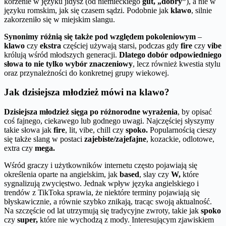
korzenie w języku jidysz (od niemieckiego
gut, „dobry”
), a nie w
języku romskim, jak się czasem sądzi. Podobnie jak
klawo
, silnie
zakorzeniło się w miejskim slangu.
Synonimy różnią się także pod względem pokoleniowym
–
klawo
czy
ekstra
częściej używają starsi, podczas gdy
fire
czy
vibe
królują wśród młodszych generacji.
Dlatego dobór odpowiedniego
słowa to nie tylko wybór znaczeniowy
, lecz również kwestia stylu
oraz przynależności do konkretnej grupy wiekowej.
Jak dzisiejsza młodzież mówi na klawo?
Dzisiejsza młodzież sięga po różnorodne wyrażenia
, by opisać
coś fajnego, ciekawego lub godnego uwagi. Najczęściej słyszymy
takie słowa jak
fire
, lit, vibe, chill czy
spoko.
Popularnością cieszy
się także slang w postaci
zajebiste/zajefajne
, kozackie, odlotowe,
extra czy
mega.
Wśród graczy i użytkowników internetu często pojawiają się
określenia oparte na angielskim, jak
based
, slay czy
W,
które
sygnalizują zwycięstwo. Jednak wpływ języka angielskiego i
trendów z TikToka sprawia, że niektóre terminy pojawiają się
błyskawicznie, a równie szybko znikają, tracąc swoją aktualność.
Na szczęście od lat utrzymują się tradycyjne zwroty, takie jak
spoko
czy
super,
które nie wychodzą z mody. Interesującym zjawiskiem