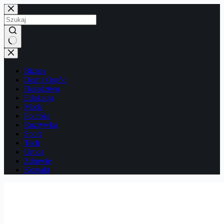
Przejdź
do
treści
Brak
wyników
Biznes
Dom i Ogród
Doradztwo
Edukacja
Moda
Podróże
Rozrywka
Sport
Tech
Uroda
Zdrowie
Kontakt