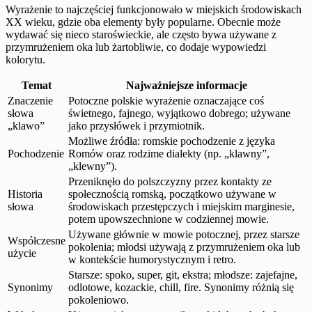
Wyrażenie to najczęściej funkcjonowało w miejskich środowiskach
XX wieku, gdzie oba elementy były popularne. Obecnie może
wydawać się nieco staroświeckie, ale często bywa używane z
przymrużeniem oka lub żartobliwie, co dodaje wypowiedzi
kolorytu.
Temat
Najważniejsze informacje
Znaczenie
Potoczne polskie wyrażenie oznaczające coś
słowa
świetnego, fajnego, wyjątkowo dobrego; używane
„klawo”
jako przysłówek i przymiotnik.
Możliwe źródła: romskie pochodzenie z języka
Pochodzenie
Romów oraz rodzime dialekty (np. „klawny”,
„klewny”).
Przeniknęło do polszczyzny przez kontakty ze
Historia
społecznością romską, początkowo używane w
słowa
środowiskach przestępczych i miejskim marginesie,
potem upowszechnione w codziennej mowie.
Używane głównie w mowie potocznej, przez starsze
Współczesne
pokolenia; młodsi używają z przymrużeniem oka lub
użycie
w kontekście humorystycznym i retro.
Starsze: spoko, super, git, ekstra; młodsze: zajefajne,
Synonimy
odlotowe, kozackie, chill, fire. Synonimy różnią się
pokoleniowo.