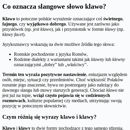
Co oznacza slangowe słowo klawo?
Klawo
to potoczne polskie wyrażenie oznaczające coś
świetnego
,
fajnego
, czy
wyjątkowo dobrego
. Używane jest zarówno jako
przysłówek (np.
jest klawo
), jak i przymiotnik w formie
klawy
(np.
klawy facet
).
Językoznawcy wskazują na dwie możliwe źródła tego słowa:
Romskie pochodzenie z języka Romów,
Rodzime dialekty z wariantami takimi jak
klawny
lub
klewny
oznaczającymi „dobry” lub „właściwy”.
Termin ten wyraża pozytywne nastawienie
, entuzjazm względem
osób, miejsc, sytuacji czy przedmiotów. Choć większość Polaków
rozumie jego znaczenie, bywa on postrzegany jako należący do
dawnego slangu lub mowy starszych generacji. Chociaż
klawo
nie
jest już na topie,
wciąż często pojawia się w codziennych
rozmowach
, kulturze popularnej czy mediach, utrzymując swoją
pozycję w potocznym słownictwie.
Czym różnią się wyrazy klawo i klawy?
Klawo
i
klawy
to dwie formy pochodzące z tego samego rdzenia,