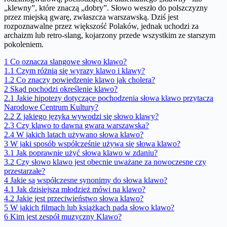
„klewny”, które znaczą „dobry”. Słowo weszło do polszczyzny
przez miejską gwarę, zwłaszcza warszawską. Dziś jest
rozpoznawalne przez większość Polaków, jednak uchodzi za
archaizm lub retro-slang, kojarzony przede wszystkim ze starszym
pokoleniem.
1
Co oznacza slangowe słowo klawo?
1.1
Czym różnią się wyrazy klawo i klawy?
1.2
Co znaczy powiedzenie klawo jak cholera?
2
Skąd pochodzi określenie klawo?
2.1
Jakie hipotezy dotyczące pochodzenia słowa klawo przytacza
Narodowe Centrum Kultury?
2.2
Z jakiego języka wywodzi się słowo klawy?
2.3
Czy klawo to dawna gwara warszawska?
2.4
W jakich latach używano słowa klawo?
3
W jaki sposób współcześnie używa się słowa klawo?
3.1
Jak poprawnie użyć słowa klawo w zdaniu?
3.2
Czy słowo klawo jest obecnie uważane za nowoczesne czy
przestarzałe?
4
Jakie są współczesne synonimy do słowa klawo?
4.1
Jak dzisiejsza młodzież mówi na klawo?
4.2
Jakie jest przeciwieństwo słowa klawo?
5
W jakich filmach lub książkach pada słowo klawo?
6
Kim jest zespół muzyczny Klawo?