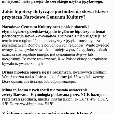
mniejszość może przejść do szerokiego użytku językowego.
Jakie hipotezy dotyczące pochodzenia słowa klawo
przytacza Narodowe Centrum Kultury?
Narodowe Centrum Kultury oraz polskie słowniki
etymologiczne przedstawiają dwie główne hipotezy na temat
pochodzenia słowa
klawy
/
klawo
.
Pierwsza z nich sugeruje
, że
termin ten mógł trafić do polszczyzny z języka romskiego, za
pośrednictwem Romów z południowych regionów. Warto zwrócić
uwagę, że w języku słowackim istnieje wyraz
klavy
, który jednak
oznacza coś zupełnie innego, jest synonimem
drętwý
lub
niezgrabny
. To może wskazywać, iż w Polsce
klawy
początkowo
bywało używane z nutą ironii.
Druga hipoteza opiera się na rodzimych
, gwarowych źródłach.
Wciąż można natknąć się na takie formy jak
klawny
lub
klewny
,
które opisują coś
dobrego
lub
odpowiedniego
.
Mimo to żadna z tych teorii nie została ostatecznie
zweryfikowana
.
Etymologia podawana przez NCK bazuje na
rzetelnych źródłach
, między innymi takich jak
SJP PWN
,
USJP
,
SJP Doroszewskiego
oraz
ESJP
.
Z jakiego języka wywodzi się słowo klawy?