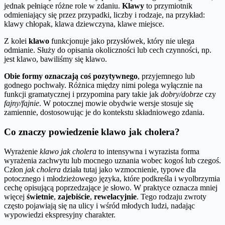
jednak pełniące różne role w zdaniu.
Klawy
to przymiotnik
odmieniający się przez przypadki, liczby i rodzaje, na przykład:
klawy chłopak, klawa dziewczyna, klawe miejsce.
Z kolei
klawo
funkcjonuje jako przysłówek, który nie ulega
odmianie. Służy do opisania okoliczności lub cech czynności, np.
jest klawo, bawiliśmy się klawo.
Obie formy oznaczają coś pozytywnego
, przyjemnego lub
godnego pochwały. Różnica między nimi polega wyłącznie na
funkcji gramatycznej i przypomina pary takie jak
dobry/dobrze
czy
fajny/fajnie
. W potocznej mowie obydwie wersje stosuje się
zamiennie, dostosowując je do kontekstu składniowego zdania.
Co znaczy powiedzenie klawo jak cholera?
Wyrażenie
klawo jak cholera
to intensywna i wyrazista forma
wyrażenia zachwytu lub mocnego uznania wobec kogoś lub czegoś.
Człon
jak cholera
działa tutaj jako wzmocnienie, typowe dla
potocznego i młodzieżowego języka, które podkreśla i wyolbrzymia
cechę opisującą poprzedzające je słowo. W praktyce oznacza mniej
więcej
świetnie
,
zajebiście
,
rewelacyjnie
. Tego rodzaju zwroty
często pojawiają się na ulicy i wśród młodych ludzi, nadając
wypowiedzi ekspresyjny charakter.