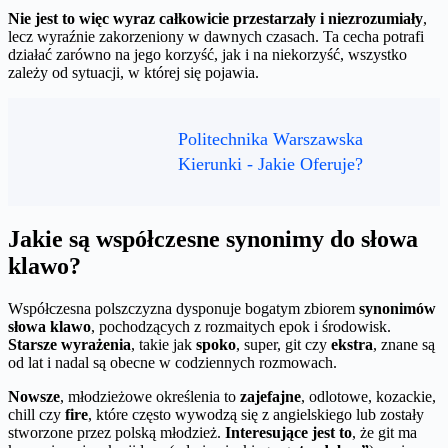
Nie jest to więc wyraz całkowicie przestarzały i niezrozumiały
,
lecz wyraźnie zakorzeniony w dawnych czasach. Ta cecha potrafi
działać zarówno na jego korzyść, jak i na niekorzyść, wszystko
zależy od sytuacji, w której się pojawia.
Politechnika Warszawska
Kierunki - Jakie Oferuje?
Jakie są współczesne synonimy do słowa
klawo?
Współczesna polszczyzna dysponuje bogatym zbiorem
synonimów
słowa klawo
, pochodzących z rozmaitych epok i środowisk.
Starsze wyrażenia
, takie jak
spoko
, super, git czy
ekstra
, znane są
od lat i nadal są obecne w codziennych rozmowach.
Nowsze
, młodzieżowe określenia to
zajefajne
, odlotowe, kozackie,
chill czy
fire
, które często wywodzą się z angielskiego lub zostały
stworzone przez polską młodzież.
Interesujące jest to
, że git ma