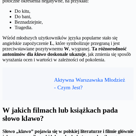
potoczne określenia negatywne, na przykład:
Do kitu,
Do bani,
Beznadziejnie,
Tragedia.
Wśród młodszych użytkowników języka popularne stało się
angielskie zapożyczenie
L
, które symbolizuje przegraną i jest
przeciwstawiane pozytywnemu
W
, wygranej.
Ta różnorodność
antonimów dla
klawo
doskonale ukazuje
, jak zmienia się sposób
wyrażania ocen i wartości w zależności od pokolenia.
Aktywna Warszawska Młodzież
- Czym Jest?
W jakich filmach lub książkach pada
słowo klawo?
Słowo „klawo” pojawia się w polskiej literaturze i filmie głównie