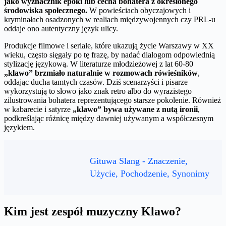
jako wyznacznik epoki lub cecha bohatera z określonego
środowiska społecznego.
W powieściach obyczajowych i
kryminałach osadzonych w realiach międzywojennych czy PRL-u
oddaje ono autentyczny język ulicy.
Produkcje filmowe i seriale, które ukazują życie Warszawy w XX
wieku, często sięgały po tę frazę, by nadać dialogom odpowiednią
stylizację językową. W literaturze młodzieżowej z lat 60-80
„klawo” brzmiało naturalnie w rozmowach rówieśników
,
oddając ducha tamtych czasów. Dziś scenarzyści i pisarze
wykorzystują to słowo jako znak retro albo do wyrazistego
zilustrowania bohatera reprezentującego starsze pokolenie. Również
w kabarecie i satyrze
„klawo” bywa używane z nutą ironii
,
podkreślając różnicę między dawniej używanym a współczesnym
językiem.
Gituwa Slang - Znaczenie,
Użycie, Pochodzenie, Synonimy
Kim jest zespół muzyczny Klawo?