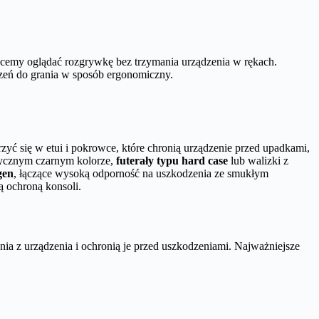
 chcemy oglądać rozgrywkę bez trzymania urządzenia w rękach.
rzeń do grania w sposób ergonomiczny.
yć się w etui i pokrowce, które chronią urządzenie przed upadkami,
asycznym czarnym kolorze,
futerały typu hard case
lub walizki z
gen
, łączące wysoką odporność na uszkodzenia ze smukłym
ą ochroną konsoli.
nia z urządzenia i ochronią je przed uszkodzeniami. Najważniejsze