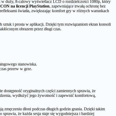
t w duży, 8-calowy wyświetlacz LCD o rozdzielczości 1080p, który
CON na licencji PlayStation
, zapewniające trwałą ochronę bez
 refleksami światła, zwiększając komfort gry w różnych warunkach
 sztuk i prosta w aplikacji. Dzięki tym rozwiązaniom ekran konsoli
zakłóconym obrazem przez długi czas.
amingowego stanowiska.
czas przerw w grze.
 dostępność oryginalnych części zamiennych sprawia, że
dzenia, wydłużyć jego żywotność i zapewnić komfortową,
ają zmęczeniu dłoni podczas długich godzin grania. Dzięki takim
 sprawia, że każda sesja staje się wygodniejsza i bardziej