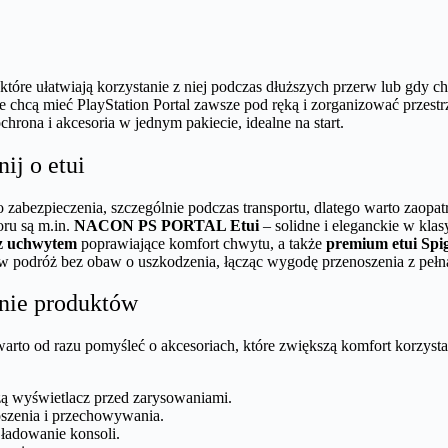
, które ułatwiają korzystanie z niej podczas dłuższych przerw lub gdy
re chcą mieć PlayStation Portal zawsze pod ręką i zorganizować przest
rona i akcesoria w jednym pakiecie, idealne na start.
ij o etui
bezpieczenia, szczególnie podczas transportu, dlatego warto zaopatrz
ru są m.in.
NACON PS PORTAL Etui
– solidne i eleganckie w kl
 z uchwytem
poprawiające komfort chwytu, a także
premium etui Spi
 w podróż bez obaw o uszkodzenia, łącząc wygodę przenoszenia z pełn
nie produktów
warto od razu pomyśleć o akcesoriach, które zwiększą komfort korzysta
czą wyświetlacz przed zarysowaniami.
szenia i przechowywania.
ładowanie konsoli.