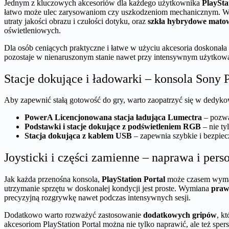
Jednym z kluczowych akcesoriów dla każdego użytkownika
PlaySta
łatwo może ulec zarysowaniom czy uszkodzeniom mechanicznym. Wśr
utraty jakości obrazu i czułości dotyku, oraz
szkła hybrydowe matow
oświetleniowych.
Dla osób ceniących praktyczne i łatwe w użyciu akcesoria doskonała
pozostaje w nienaruszonym stanie nawet przy intensywnym użytkowan
Stacje dokujące i ładowarki – konsola Sony P
Aby zapewnić stałą gotowość do gry, warto zaopatrzyć się w dedy
PowerA Licencjonowana stacja ładująca Lumectra
– pozwa
Podstawki i stacje dokujące z podświetleniem RGB
– nie ty
Stacja dokująca z kablem USB
– zapewnia szybkie i bezpiec
Joysticki i części zamienne – naprawa i pers
Jak każda przenośna konsola,
PlayStation Portal
może czasem wymaga
utrzymanie sprzętu w doskonałej kondycji jest proste. Wymiana
prawe
precyzyjną rozgrywkę nawet podczas intensywnych sesji.
Dodatkowo warto rozważyć zastosowanie
dodatkowych gripów
, k
akcesoriom PlayStation Portal można nie tylko naprawić, ale też spers