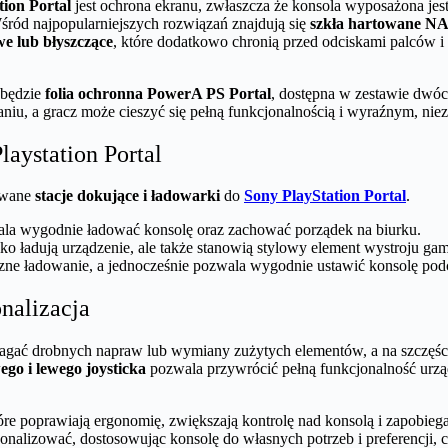
tion Portal
jest ochrona ekranu, zwłaszcza że konsola wyposażona jes
ód najpopularniejszych rozwiązań znajdują się
szkła hartowane NA
e lub błyszczące
, które dodatkowo chronią przed odciskami palców i
 będzie
folia ochronna PowerA PS Portal
, dostępna w zestawie dwóch
iu, a gracz może cieszyć się pełną funkcjonalnością i wyraźnym, nie
laystation Portal
kowane
stacje dokujące i ładowarki
do
Sony PlayStation Portal
.
la wygodnie ładować konsolę oraz zachować porządek na biurku.
lko ładują urządzenie, ale także stanowią stylowy element wystroju g
zne ładowanie, a jednocześnie pozwala wygodnie ustawić konsolę pod
onalizacja
ć drobnych napraw lub wymiany zużytych elementów, a na szczęście
go i lewego joysticka
pozwala przywrócić pełną funkcjonalność urzą
tóre poprawiają ergonomię, zwiększają kontrolę nad konsolą i zapobieg
onalizować, dostosowując konsolę do własnych potrzeb i preferencji, co