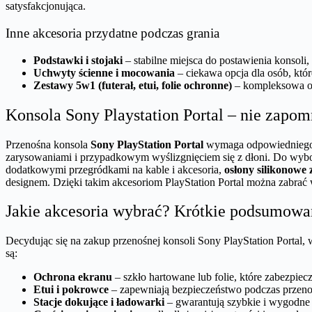
satysfakcjonująca.
Inne akcesoria przydatne podczas grania
Podstawki i stojaki
– stabilne miejsca do postawienia konsoli
Uchwyty ścienne i mocowania
– ciekawa opcja dla osób, któ
Zestawy 5w1 (futerał, etui, folie ochronne)
– kompleksowa och
Konsola Sony Playstation Portal – nie zapomn
Przenośna konsola
Sony PlayStation Portal
wymaga odpowiedniego za
zarysowaniami i przypadkowym wyślizgnięciem się z dłoni. Do wybo
dodatkowymi przegródkami na kable i akcesoria,
osłony silikonowe
designem. Dzięki takim akcesoriom PlayStation Portal można zabrać
Jakie akcesoria wybrać? Krótkie podsumowa
Decydując się na zakup przenośnej konsoli Sony PlayStation Portal, 
są:
Ochrona ekranu
– szkło hartowane lub folie, które zabezpie
Etui i pokrowce
– zapewniają bezpieczeństwo podczas przeno
Stacje dokujące i ładowarki
– gwarantują szybkie i wygodne 