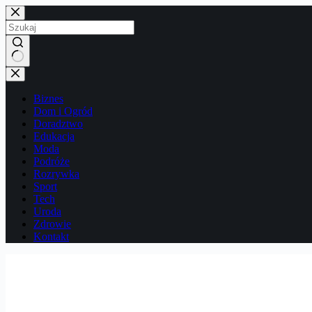
Przejdź
do
treści
Brak
wyników
Biznes
Dom i Ogród
Doradztwo
Edukacja
Moda
Podróże
Rozrywka
Sport
Tech
Uroda
Zdrowie
Kontakt