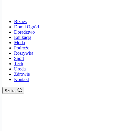
Biznes
Dom i Ogród
Doradztwo
Edukacja
Moda
Podróże
Rozrywka
Sport
Tech
Uroda
Zdrowie
Kontakt
Szukaj