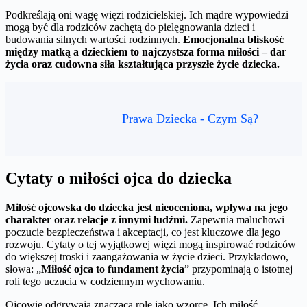
Podkreślają oni wagę więzi rodzicielskiej. Ich mądre wypowiedzi
mogą być dla rodziców zachętą do pielęgnowania dzieci i
budowania silnych wartości rodzinnych.
Emocjonalna bliskość
między matką a dzieckiem to najczystsza forma miłości – dar
życia oraz cudowna siła kształtująca przyszłe życie dziecka.
Prawa Dziecka - Czym Są?
Cytaty o miłości ojca do dziecka
Miłość ojcowska do dziecka jest nieoceniona, wpływa na jego
charakter oraz relacje z innymi ludźmi.
Zapewnia maluchowi
poczucie bezpieczeństwa i akceptacji, co jest kluczowe dla jego
rozwoju. Cytaty o tej wyjątkowej więzi mogą inspirować rodziców
do większej troski i zaangażowania w życie dzieci. Przykładowo,
słowa: „
Miłość ojca to fundament życia
” przypominają o istotnej
roli tego uczucia w codziennym wychowaniu.
Ojcowie odgrywają znaczącą rolę jako wzorce. Ich miłość