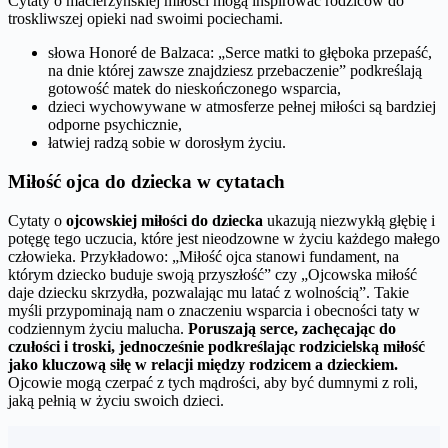
Cytaty o macierzyńskiej miłości mogą inspirować rodziców do
troskliwszej opieki nad swoimi pociechami.
słowa Honoré de Balzaca: „Serce matki to głęboka przepaść,
na dnie której zawsze znajdziesz przebaczenie” podkreślają
gotowość matek do nieskończonego wsparcia,
dzieci wychowywane w atmosferze pełnej miłości są bardziej
odporne psychicznie,
łatwiej radzą sobie w dorosłym życiu.
Miłość ojca do dziecka w cytatach
Cytaty o
ojcowskiej miłości do dziecka
ukazują niezwykłą głębię i
potęgę tego uczucia, które jest nieodzowne w życiu każdego małego
człowieka. Przykładowo: „Miłość ojca stanowi fundament, na
którym dziecko buduje swoją przyszłość” czy „Ojcowska miłość
daje dziecku skrzydła, pozwalając mu latać z wolnością”. Takie
myśli przypominają nam o znaczeniu wsparcia i obecności taty w
codziennym życiu malucha.
Poruszają serce, zachęcając do
czułości i troski, jednocześnie podkreślając rodzicielską miłość
jako kluczową siłę w relacji między rodzicem a dzieckiem.
Ojcowie mogą czerpać z tych mądrości, aby być dumnymi z roli,
jaką pełnią w życiu swoich dzieci.