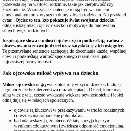
przekłada się na wartości rodzinne, takie jak cierpliwość czy
zrozumienie. Wzruszające sentencje mogą być wsparciem
emocjonalnym oraz wyrazem dumy z bycia rodzicem. Na przykład
cytat: „
Ojciec to ten, kto pokazuje świat swojemu dziecku
”
oddaje istotę relacji ojciec-dziecko i motywuje do budowania
silnych więzi rodzinnych.
Inspirujące słowa o miłości ojców często podkreślają radość z
obserwowania rozwoju dzieci oraz satysfakcję z ich osiągnięć.
Te przemyślane sentencje zachęcają do doceniania każdej wspólnej
chwili i podkreślają wartość spędzonego razem czasu jako
najczystszej formy miłości.
Jak ojcowska miłość wpływa na dziecko
Miłość ojcowska
odgrywa istotną rolę w życiu dziecka, budując
jego poczucie bezpieczeństwa oraz akceptacji. Dzieci, które mają
silną więź z tatą, często wykazują większą pewność siebie i lepiej
odnajdują się w relacjach społecznych.
ojcowie są kluczowi w przekazywaniu wartości rodzinnych,
co wzmacnia samoocenę potomków,
badania wskazują, że obecność taty sprzyja lepszym
wynikom edukacyjnym i zwiększa odporność emocjonalną,