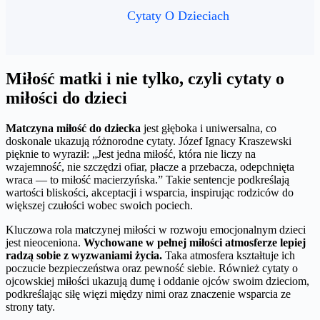
Cytaty O Dzieciach
Miłość matki i nie tylko, czyli cytaty o
miłości do dzieci
Matczyna miłość do dziecka
jest głęboka i uniwersalna, co
doskonale ukazują różnorodne cytaty. Józef Ignacy Kraszewski
pięknie to wyraził: „Jest jedna miłość, która nie liczy na
wzajemność, nie szczędzi ofiar, płacze a przebacza, odepchnięta
wraca — to miłość macierzyńska.” Takie sentencje podkreślają
wartości bliskości, akceptacji i wsparcia, inspirując rodziców do
większej czułości wobec swoich pociech.
Kluczowa rola matczynej miłości w rozwoju emocjonalnym dzieci
jest nieoceniona.
Wychowane w pełnej miłości atmosferze lepiej
radzą sobie z wyzwaniami życia.
Taka atmosfera kształtuje ich
poczucie bezpieczeństwa oraz pewność siebie. Również cytaty o
ojcowskiej miłości ukazują dumę i oddanie ojców swoim dzieciom,
podkreślając siłę więzi między nimi oraz znaczenie wsparcia ze
strony taty.