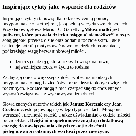
Inspirujące cytaty jako wsparcie dla rodziców
Inspirujące cytaty stanowią dla rodziców cenną pomoc,
przypominając o istotnej roli, jaką pełnią w życiu swoich pociech.
Przykładowo, słowa Marion C. Garretty:
„Miłość matki jest
paliwem, które pozwala dziecku osiągnąć niemożliwe”
, niosą ze
sobą głęboki przekaz o sile oraz oddaniu rodzicielskim. Takie
sentencje potrafią motywować nawet w ciężkich momentach,
podkreślając wagę bezwarunkowej miłości.
dzieci są nadzieją, która rozkwita wciąż na nowo,
najważniejsza rzecz w życiu to rodzina.
Zachęcają one do większej czułości wobec najmłodszych i
przypominają o magii dzieciństwa oraz niezastąpionych więziach
rodzinnych. Rodzice mogą z nich czerpać siłę do codziennych
wyzwań związanych z wychowywaniem dzieci.
Słowa znanych autorów takich jak
Janusz Korczak
czy
Jean
Cocteau
często pojawiają się w tego typu cytatach. Mogą one
wzruszać i przynosić radość, a także uświadamiać o cudzie miłości
rodzicielskiej.
Dzięki nim opiekunowie znajdują dodatkową
energię do nawiązywania silnych relacji z dziećmi i
pielęgnowania rodzinnych wartości przez całe życie.