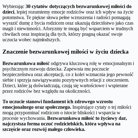
Wybierając
30 cytatów dotyczących bezwarunkowej miłości do
dzieci
, lepiej rozumiemy emocje rodziców oraz ich wpływ na życie
potomstwa. Te piękne słowa pełne wzruszenia i radości pomagają
wyrazić dumę z bycia rodzicem oraz ukazują dzieciństwo jako czas
magii i niewinności. Aforyzmy te mogą być wsparciem w trudnych
chwilach oraz inspiracją dla tych, którzy pragną okazać swoje
uczucia wobec najmłodszych.
Znaczenie bezwarunkowej miłości w życiu dziecka
Bezwarunkowa miłość
odgrywa kluczową rolę w emocjonalnym i
psychicznym rozwoju dziecka. Zapewnia mu poczucie
bezpieczeństwa oraz akceptacji, co z kolei wzmacnia jego pewność
siebie i sprzyja nawiązywaniu pozytywnych relacji z otoczeniem.
Dzieci, które ją doświadczają, czują się wartościowe i wspierane
przez rodziców bez względu na okoliczności.
To uczucie stanowi fundament ich zdrowego wzrostu
emocjonalnego oraz społecznego.
Inspirujące cytaty o tej miłości
mogą przypominać rodzicom o istocie bliskości i wsparcia w
procesie wychowania.
Bezwarunkowa miłość to życiowy dar,
najczystsza forma uczuć rodzicielskich, która wpływa na
szczęście oraz rozwój małego człowieka.