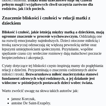
radości istnienia.
Dzięki temu dzieciństwo staje się czasem
pełnym magii i wyjątkowych chwil szczęścia zarówno dla
rodziców, jak i ich pociech.
Znaczenie bliskości i czułości w relacji matki z
dzieckiem
Bliskość i czułość, jakie istnieją między matką a dzieckiem, mają
ogromne znaczenie w procesie wychowawczym.
Oddziałują one
na rozwój emocjonalny najmłodszych. Dzieci otoczone miłością i
troską zazwyczaj odznaczają się większą pewnością siebie oraz
lepszymi umiejętnościami społecznymi. Przytulanie, wspólne
spędzanie czasu czy serdeczne rozmowy dają maluchowi poczucie
bezpieczeństwa i akceptacji.
Cytaty dotyczące tej bliskości często inspirują mamy do pogłębiania
relacji z dziećmi. Przypominają o znaczeniu codziennych aktów
miłości i troski.
Bezwarunkowa miłość macierzyńska stanowi
fundament zdrowych więzi rodzinnych, a jej działanie jest
widoczne w późniejszych postawach dzieci wobec świata.
Warto zwrócić uwagę na słowa takich autorów jak:
janusz Korczak,
antoine De Saint-Exupéry.