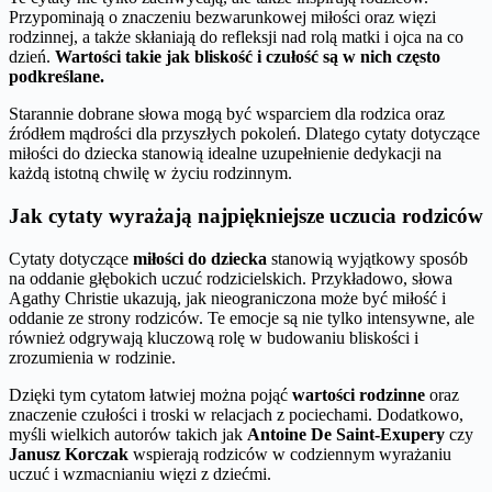
Przypominają o znaczeniu bezwarunkowej miłości oraz więzi
rodzinnej, a także skłaniają do refleksji nad rolą matki i ojca na co
dzień.
Wartości takie jak bliskość i czułość są w nich często
podkreślane.
Starannie dobrane słowa mogą być wsparciem dla rodzica oraz
źródłem mądrości dla przyszłych pokoleń. Dlatego cytaty dotyczące
miłości do dziecka stanowią idealne uzupełnienie dedykacji na
każdą istotną chwilę w życiu rodzinnym.
Jak cytaty wyrażają najpiękniejsze uczucia rodziców
Cytaty dotyczące
miłości do dziecka
stanowią wyjątkowy sposób
na oddanie głębokich uczuć rodzicielskich. Przykładowo, słowa
Agathy Christie ukazują, jak nieograniczona może być miłość i
oddanie ze strony rodziców. Te emocje są nie tylko intensywne, ale
również odgrywają kluczową rolę w budowaniu bliskości i
zrozumienia w rodzinie.
Dzięki tym cytatom łatwiej można pojąć
wartości rodzinne
oraz
znaczenie czułości i troski w relacjach z pociechami. Dodatkowo,
myśli wielkich autorów takich jak
Antoine De Saint-Exupery
czy
Janusz Korczak
wspierają rodziców w codziennym wyrażaniu
uczuć i wzmacnianiu więzi z dziećmi.