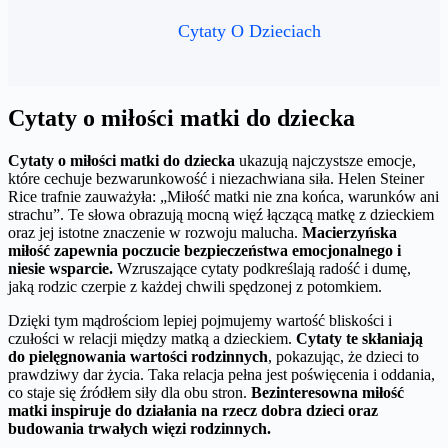
Cytaty O Dzieciach
Cytaty o miłości matki do dziecka
Cytaty o miłości matki do dziecka
ukazują najczystsze emocje,
które cechuje bezwarunkowość i niezachwiana siła. Helen Steiner
Rice trafnie zauważyła: „Miłość matki nie zna końca, warunków ani
strachu”. Te słowa obrazują mocną więź łączącą matkę z dzieckiem
oraz jej istotne znaczenie w rozwoju malucha.
Macierzyńska
miłość zapewnia poczucie bezpieczeństwa emocjonalnego i
niesie wsparcie.
Wzruszające cytaty podkreślają radość i dumę,
jaką rodzic czerpie z każdej chwili spędzonej z potomkiem.
Dzięki tym mądrościom lepiej pojmujemy wartość bliskości i
czułości w relacji między matką a dzieckiem.
Cytaty te skłaniają
do pielęgnowania wartości rodzinnych
, pokazując, że dzieci to
prawdziwy dar życia. Taka relacja pełna jest poświęcenia i oddania,
co staje się źródłem siły dla obu stron.
Bezinteresowna miłość
matki inspiruje do działania na rzecz dobra dzieci oraz
budowania trwałych więzi rodzinnych.