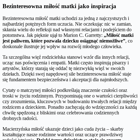
Bezinteresowna miłość matki jako inspiracja
Bezinteresowna miłość matki uchodzi za jedną z najczystszych i
najbardziej potężnych form uczucia. Nie oczekując nic w zamian,
skłania wielu do refleksji nad własnymi relacjami i podejściem do
potomstwa. Jak pięknie ujął to Marion C. Garretty:
„Miłość matki
jest paliwem, które pozwala dziecku osiągnąć niemożliwe”
, co
doskonale ilustruje jej wpływ na rozwój młodego człowieka.
Ta szczególna więź rodzicielska stanowi wzór dla innych relacji,
ucząc nas poświęcenia i empatii. Matki często inspirują pisarzy i
artystów, którzy starają się oddać tę niezwykłą więź w swoich
dziełach. Dzięki swej napędowej sile bezinteresowna miłość staje
się fundamentem bezpieczeństwa i akceptacji dla najmłodszych.
Cytaty o matczynej miłości podkreślają znaczenie czułości oraz
troski w życiu rodzinnym. Przypominają one o wartości cierpliwości
czy zrozumienia, kluczowych w budowaniu trwałych relacji między
rodzicem a dzieckiem. Ponadto zachęcają do wdzięczności za każdą
chwilę spędzoną z bliskimi oraz celebrowania codziennych
drobnych radości.
Macierzyńska miłość ukazuje dzieci jako cuda życia – skarby
kształtujące nasze rodzinne wartości oraz uczące prawdziwej