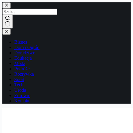
Przejdź
do
treści
Brak
wyników
Biznes
Dom i Ogród
Doradztwo
Edukacja
Moda
Podróże
Rozrywka
Sport
Tech
Uroda
Zdrowie
Kontakt