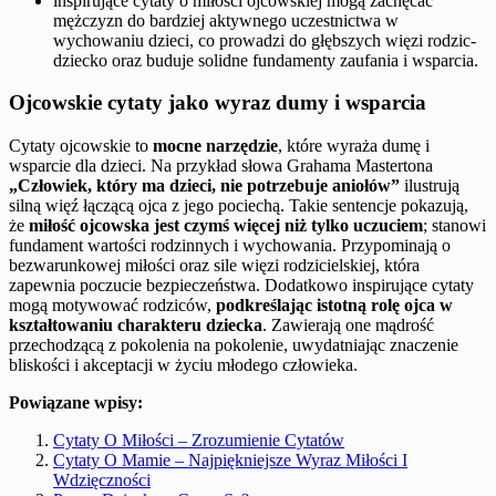
inspirujące cytaty o miłości ojcowskiej mogą zachęcać
mężczyzn do bardziej aktywnego uczestnictwa w
wychowaniu dzieci, co prowadzi do głębszych więzi rodzic-
dziecko oraz buduje solidne fundamenty zaufania i wsparcia.
Ojcowskie cytaty jako wyraz dumy i wsparcia
Cytaty ojcowskie to
mocne narzędzie
, które wyraża dumę i
wsparcie dla dzieci. Na przykład słowa Grahama Mastertona
„Człowiek, który ma dzieci, nie potrzebuje aniołów”
ilustrują
silną więź łączącą ojca z jego pociechą. Takie sentencje pokazują,
że
miłość ojcowska jest czymś więcej niż tylko uczuciem
; stanowi
fundament wartości rodzinnych i wychowania. Przypominają o
bezwarunkowej miłości oraz sile więzi rodzicielskiej, która
zapewnia poczucie bezpieczeństwa. Dodatkowo inspirujące cytaty
mogą motywować rodziców,
podkreślając istotną rolę ojca w
kształtowaniu charakteru dziecka
. Zawierają one mądrość
przechodzącą z pokolenia na pokolenie, uwydatniając znaczenie
bliskości i akceptacji w życiu młodego człowieka.
Powiązane wpisy:
Cytaty O Miłości – Zrozumienie Cytatów
Cytaty O Mamie – Najpiękniejsze Wyraz Miłości I
Wdzięczności