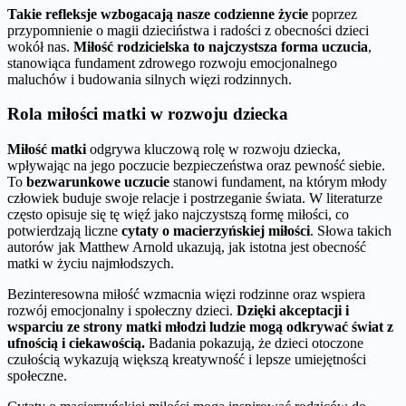
Takie refleksje wzbogacają nasze codzienne życie
poprzez
przypomnienie o magii dzieciństwa i radości z obecności dzieci
wokół nas.
Miłość rodzicielska to najczystsza forma uczucia
,
stanowiąca fundament zdrowego rozwoju emocjonalnego
maluchów i budowania silnych więzi rodzinnych.
Rola miłości matki w rozwoju dziecka
Miłość matki
odgrywa kluczową rolę w rozwoju dziecka,
wpływając na jego poczucie bezpieczeństwa oraz pewność siebie.
To
bezwarunkowe uczucie
stanowi fundament, na którym młody
człowiek buduje swoje relacje i postrzeganie świata. W literaturze
często opisuje się tę więź jako najczystszą formę miłości, co
potwierdzają liczne
cytaty o macierzyńskiej miłości
. Słowa takich
autorów jak Matthew Arnold ukazują, jak istotna jest obecność
matki w życiu najmłodszych.
Bezinteresowna miłość wzmacnia więzi rodzinne oraz wspiera
rozwój emocjonalny i społeczny dzieci.
Dzięki akceptacji i
wsparciu ze strony matki młodzi ludzie mogą odkrywać świat z
ufnością i ciekawością.
Badania pokazują, że dzieci otoczone
czułością wykazują większą kreatywność i lepsze umiejętności
społeczne.