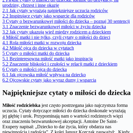
urodziny, chrzest i inne okazje
2.1
Jak cytaty wyrażają najpiękniejsze uczucia rodziców
2.2
Inspirujące cytaty jako wsparcie dla rodziców
3
Cytaty o bezwarunkowej miłości do dziecka – poznaj 30 sentencji
3.1
Znaczenie bezwarunkowej miłości w życiu dziecka
3.2
Jak cytaty ukazują więź między rodzicem a dzieckiem
4
Miłość matki i nie tylko, czyli cytaty o miłości do dzieci
4.1
Rola miłości matki w rozwoju dziecka
4.2
Miłość ojca do dziecka w cytatach
5
Cytaty o miłości matki do dziecka
5.1
Bezinteresowna miłość matki jako inspiracja
5.2
Znaczenie bliskości i czułości w relacji matki z dzieckiem
6
Cytaty o miłości ojca do dziecka
6.1
Jak ojcowska miłość wpływa na dziecko
6.2
Ojcowskie cytaty jako wyraz dumy i wsparcia
Najpiękniejsze cytaty o miłości do dziecka
Miłość rodzicielska
jest często postrzegana jako najczystsza forma
uczucia. Cytaty dotyczące miłości do dziecka doskonale wyrażają
jej głębię i urok. Przypominają nam o wartości rodzinnych więzi
oraz znaczeniu bezwarunkowej akceptacji. Antoine De Saint-
Exupery napisał: „Dziecko to dar życia, który obdarza nas
niewinnością i radością”. Z kolei Janusz Korczak zauważył: „Kiedy