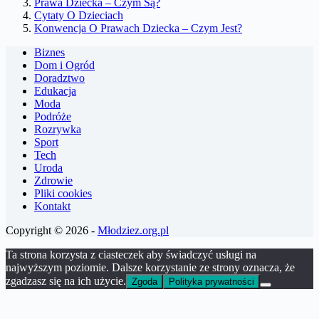
Prawa Dziecka – Czym Są?
Cytaty O Dzieciach
Konwencja O Prawach Dziecka – Czym Jest?
Biznes
Dom i Ogród
Doradztwo
Edukacja
Moda
Podróże
Rozrywka
Sport
Tech
Uroda
Zdrowie
Pliki cookies
Kontakt
Copyright © 2026 -
Młodziez.org.pl
Ta strona korzysta z ciasteczek aby świadczyć usługi na
najwyższym poziomie. Dalsze korzystanie ze strony oznacza, że
zgadzasz się na ich użycie.
Zgoda
Polityka prywatności