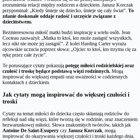
zrozumienia relacji między rodzicem a dzieckiem. Janusz Korczak
przypominał: „Kiedy śmieje się dziecko, śmieje się cały świat”.
To
zdanie doskonale oddaje radość i szczęście związane z
dzieciństwem.
Bezinteresowna miłość matki budzi inspirację u wielu osób. Jean
Cocteau zauważył: „Matka to ktoś, kto może zastąpić wszystkich,
lecz nikt nie może jej zastąpić”. Z kolei Harding Carter wyraża
ojcowskie uczucia poprzez słowa: „Ojciec to ktoś, kto trzyma cię za
rękę przez całe życie”.
Te poruszające cytaty pokazują
potęgę miłości rodzicielskiej oraz
czułość i troskę będące podstawą więzi rodzinnych.
Mogą
inspirować do większej empatii oraz uważności w codziennych
kontaktach z dzieckiem.
Jak cytaty mogą inspirować do większej czułości i
troski
Cytaty na temat miłości do dziecka często skłaniają rodziców do
refleksji nad siłą więzi, które tworzą się w rodzinie, oraz znaczeniem
bezwarunkowej miłości. Słowa znakomitych twórców, takich jak
Antoine De Saint-Exupery
czy
Janusz Korczak
, mogą
inspirować do okazywania większej czułości i troski każdego dnia.