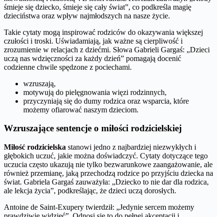
śmieje się dziecko, śmieje się cały świat”, co podkreśla magię
dzieciństwa oraz wpływ najmłodszych na nasze życie.
Takie cytaty mogą inspirować rodziców do okazywania większej
czułości i troski. Uświadamiają, jak ważne są cierpliwość i
zrozumienie w relacjach z dziećmi. Słowa Gabrieli Gargaś: „Dzieci
uczą nas wdzięczności za każdy dzień” pomagają docenić
codzienne chwile spędzone z pociechami.
wzruszają,
motywują do pielęgnowania więzi rodzinnych,
przyczyniają się do dumy rodzica oraz wsparcia, które
możemy ofiarować naszym dzieciom.
Wzruszające sentencje o miłości rodzicielskiej
Miłość rodzicielska
stanowi jedno z najbardziej niezwykłych i
głębokich uczuć, jakie można doświadczyć. Cytaty dotyczące tego
uczucia często ukazują nie tylko bezwarunkowe zaangażowanie, ale
również przemianę, jaką przechodzą rodzice po przyjściu dziecka na
świat. Gabriela Gargaś zauważyła: „Dziecko to nie dar dla rodzica,
ale lekcja życia”, podkreślając, że dzieci uczą dorosłych.
Antoine de Saint-Exupery twierdził: „Jedynie sercem możemy
prawdziwie widzieć”. Odnosi się to do pełnej akceptacji i