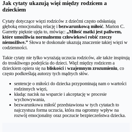
Jak cytaty ukazują więź między rodzicem a
dzieckiem
Cytaty dotyczące więzi rodziców z dziećmi często odsłaniają
głęboką emocjonalną relację i
bezwarunkową miłość
. Marion C.
Garretty pięknie ujęła to, mówiąc:
„Miłość matki jest paliwem,
które umożliwia normalnemu człowiekowi robić rzeczy
niemożliwe.”
Słowa te doskonale ukazują znaczenie takiej więzi w
codzienności.
Takie cytaty nie tylko wyrażają uczucia rodziców, ale także inspirują
do troskliwego podejścia do dzieci. Więź między rodzicem a
dzieckiem opiera się na
bliskości
i
wzajemnym zrozumieniu
, co
często podkreślają autorzy tych mądrych słów.
sentencje o miłości do dziecka przypominają nam o wartości
rodzinnych więzi,
kładąc nacisk na wsparcie i akceptację w procesie
wychowywania,
bezwarunkowa miłość przedstawiona w tych cytatach to
najczystsza forma uczucia, która ma ogromny wpływ na
rozwój emocjonalny oraz poczucie bezpieczeństwa dziecka.