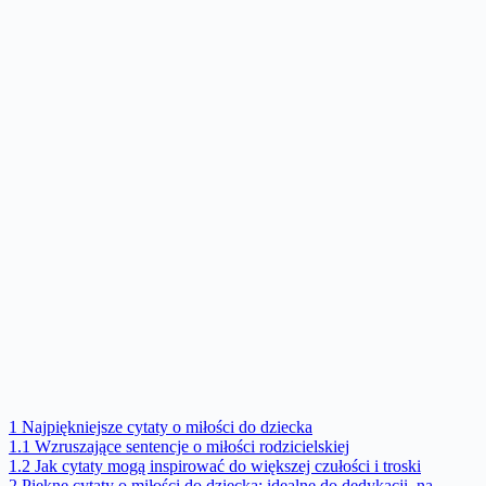
1
Najpiękniejsze cytaty o miłości do dziecka
1.1
Wzruszające sentencje o miłości rodzicielskiej
1.2
Jak cytaty mogą inspirować do większej czułości i troski
2
Piękne cytaty o miłości do dziecka: idealne do dedykacji, na