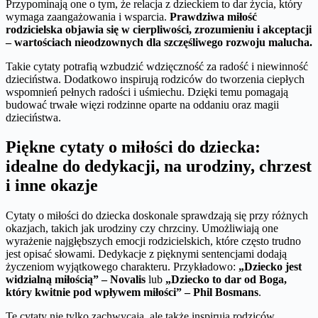
Przypominają one o tym, że relacja z dzieckiem to dar życia, który
wymaga zaangażowania i wsparcia.
Prawdziwa miłość
rodzicielska objawia się w cierpliwości, zrozumieniu i akceptacji
– wartościach nieodzownych dla szczęśliwego rozwoju malucha.
Takie cytaty potrafią wzbudzić wdzięczność za radość i niewinność
dzieciństwa. Dodatkowo inspirują rodziców do tworzenia ciepłych
wspomnień pełnych radości i uśmiechu. Dzięki temu pomagają
budować trwałe więzi rodzinne oparte na oddaniu oraz magii
dzieciństwa.
Piękne cytaty o miłości do dziecka:
idealne do dedykacji, na urodziny, chrzest
i inne okazje
Cytaty o miłości do dziecka doskonale sprawdzają się przy różnych
okazjach, takich jak urodziny czy chrzciny. Umożliwiają one
wyrażenie najgłębszych emocji rodzicielskich, które często trudno
jest opisać słowami. Dedykacje z pięknymi sentencjami dodają
życzeniom wyjątkowego charakteru. Przykładowo:
„Dziecko jest
widzialną miłością” – Novalis
lub
„Dziecko to dar od Boga,
który kwitnie pod wpływem miłości” – Phil Bosmans
.
Te cytaty nie tylko zachwycają, ale także inspirują rodziców.