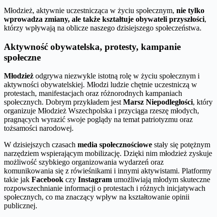
Młodzież, aktywnie uczestnicząca w życiu społecznym,
nie tylko
wprowadza zmiany, ale także kształtuje obywateli przyszłości
,
którzy wpływają na oblicze naszego dzisiejszego społeczeństwa.
Aktywność obywatelska, protesty, kampanie
społeczne
Młodzież
odgrywa niezwykle istotną rolę w życiu społecznym i
aktywności obywatelskiej. Młodzi ludzie chętnie uczestniczą w
protestach, manifestacjach oraz różnorodnych kampaniach
społecznych. Dobrym przykładem jest
Marsz Niepodległości
, który
organizuje Młodzież Wszechpolska i przyciąga rzeszę młodych,
pragnących wyrazić swoje poglądy na temat patriotyzmu oraz
tożsamości narodowej.
W dzisiejszych czasach
media społecznościowe
stały się potężnym
narzędziem wspierającym mobilizację. Dzięki nim młodzież zyskuje
możliwość szybkiego organizowania wydarzeń oraz
komunikowania się z rówieśnikami i innymi aktywistami. Platformy
takie jak
Facebook
czy
Instagram
umożliwiają młodym skuteczne
rozpowszechnianie informacji o protestach i różnych inicjatywach
społecznych, co ma znaczący wpływ na kształtowanie opinii
publicznej.