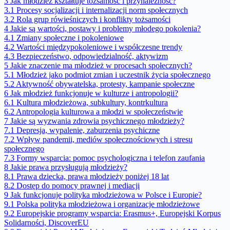
3
Jak młodzież kształtuje tożsamość i przynależność?
3.1
Procesy socjalizacji i internalizacji norm społecznych
3.2
Rola grup rówieśniczych i konflikty tożsamości
4
Jakie są wartości, postawy i problemy młodego pokolenia?
4.1
Zmiany społeczne i pokoleniowe
4.2
Wartości międzypokoleniowe i współczesne trendy
4.3
Bezpieczeństwo, odpowiedzialność, aktywizm
5
Jakie znaczenie ma młodzież w procesach społecznych?
5.1
Młodzież jako podmiot zmian i uczestnik życia społecznego
5.2
Aktywność obywatelska, protesty, kampanie społeczne
6
Jak młodzież funkcjonuje w kulturze i antropologii?
6.1
Kultura młodzieżowa, subkultury, kontrkultura
6.2
Antropologia kulturowa a młodzi w społeczeństwie
7
Jakie są wyzwania zdrowia psychicznego młodzieży?
7.1
Depresja, wypalenie, zaburzenia psychiczne
7.2
Wpływ pandemii, mediów społecznościowych i stresu
społecznego
7.3
Formy wsparcia: pomoc psychologiczna i telefon zaufania
8
Jakie prawa przysługują młodzieży?
8.1
Prawa dziecka, prawa młodzieży poniżej 18 lat
8.2
Dostęp do pomocy prawnej i mediacji
9
Jak funkcjonuje polityka młodzieżowa w Polsce i Europie?
9.1
Polska polityka młodzieżowa i organizacje młodzieżowe
9.2
Europejskie programy wsparcia: Erasmus+, Europejski Korpus
Solidarności, DiscoverEU