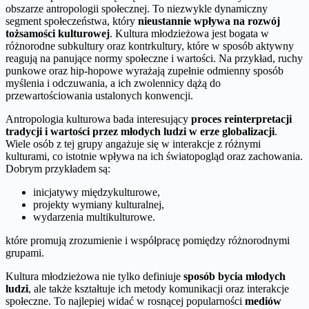
obszarze antropologii społecznej. To niezwykle dynamiczny
segment społeczeństwa, który
nieustannie wpływa na rozwój
tożsamości kulturowej
. Kultura młodzieżowa jest bogata w
różnorodne subkultury oraz kontrkultury, które w sposób aktywny
reagują na panujące normy społeczne i wartości. Na przykład, ruchy
punkowe oraz hip-hopowe wyrażają zupełnie odmienny sposób
myślenia i odczuwania, a ich zwolennicy dążą do
przewartościowania ustalonych konwencji.
Antropologia kulturowa bada interesujący
proces reinterpretacji
tradycji i wartości przez młodych ludzi w erze globalizacji
.
Wiele osób z tej grupy angażuje się w interakcje z różnymi
kulturami, co istotnie wpływa na ich światopogląd oraz zachowania.
Dobrym przykładem są:
inicjatywy międzykulturowe,
projekty wymiany kulturalnej,
wydarzenia multikulturowe.
które promują zrozumienie i współpracę pomiędzy różnorodnymi
grupami.
Kultura młodzieżowa nie tylko definiuje
sposób bycia młodych
ludzi
, ale także kształtuje ich metody komunikacji oraz interakcje
społeczne. To najlepiej widać w rosnącej popularności
mediów