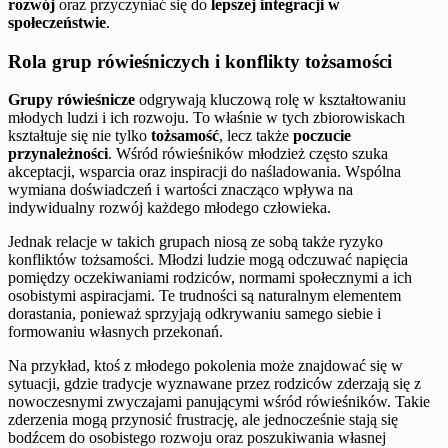
rozwój
oraz przyczyniać się do
lepszej integracji w
społeczeństwie
.
Rola grup rówieśniczych i konflikty tożsamości
Grupy rówieśnicze
odgrywają kluczową rolę w kształtowaniu
młodych ludzi i ich rozwoju. To właśnie w tych zbiorowiskach
kształtuje się nie tylko
tożsamość
, lecz także
poczucie
przynależności
. Wśród rówieśników młodzież często szuka
akceptacji, wsparcia oraz inspiracji do naśladowania. Wspólna
wymiana doświadczeń i wartości znacząco wpływa na
indywidualny rozwój każdego młodego człowieka.
Jednak relacje w takich grupach niosą ze sobą także ryzyko
konfliktów tożsamości. Młodzi ludzie mogą odczuwać napięcia
pomiędzy oczekiwaniami rodziców, normami społecznymi a ich
osobistymi aspiracjami. Te trudności są naturalnym elementem
dorastania, ponieważ sprzyjają odkrywaniu samego siebie i
formowaniu własnych przekonań.
Na przykład, ktoś z młodego pokolenia może znajdować się w
sytuacji, gdzie tradycje wyznawane przez rodziców zderzają się z
nowoczesnymi zwyczajami panującymi wśród rówieśników. Takie
zderzenia mogą przynosić frustrację, ale jednocześnie stają się
bodźcem do osobistego rozwoju oraz poszukiwania własnej