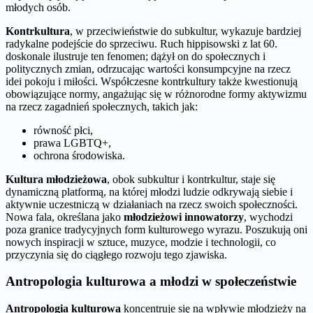
młodych osób.
Kontrkultura
, w przeciwieństwie do subkultur, wykazuje bardziej
radykalne podejście do sprzeciwu. Ruch hippisowski z lat 60.
doskonale ilustruje ten fenomen; dążył on do społecznych i
politycznych zmian, odrzucając wartości konsumpcyjne na rzecz
idei pokoju i miłości. Współczesne kontrkultury także kwestionują
obowiązujące normy, angażując się w różnorodne formy aktywizmu
na rzecz zagadnień społecznych, takich jak:
równość płci,
prawa LGBTQ+,
ochrona środowiska.
Kultura młodzieżowa
, obok subkultur i kontrkultur, staje się
dynamiczną platformą, na której młodzi ludzie odkrywają siebie i
aktywnie uczestniczą w działaniach na rzecz swoich społeczności.
Nowa fala, określana jako
młodzieżowi innowatorzy
, wychodzi
poza granice tradycyjnych form kulturowego wyrazu. Poszukują oni
nowych inspiracji w sztuce, muzyce, modzie i technologii, co
przyczynia się do ciągłego rozwoju tego zjawiska.
Antropologia kulturowa a młodzi w społeczeństwie
Antropologia kulturowa
koncentruje się na wpływie młodzieży na