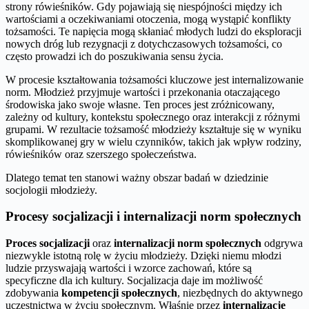
strony rówieśników. Gdy pojawiają się niespójności między ich
wartościami a oczekiwaniami otoczenia, mogą wystąpić konflikty
tożsamości. Te napięcia mogą skłaniać młodych ludzi do eksploracji
nowych dróg lub rezygnacji z dotychczasowych tożsamości, co
często prowadzi ich do poszukiwania sensu życia.
W procesie kształtowania tożsamości kluczowe jest internalizowanie
norm. Młodzież przyjmuje wartości i przekonania otaczającego
środowiska jako swoje własne. Ten proces jest zróżnicowany,
zależny od kultury, kontekstu społecznego oraz interakcji z różnymi
grupami. W rezultacie tożsamość młodzieży kształtuje się w wyniku
skomplikowanej gry w wielu czynników, takich jak wpływ rodziny,
rówieśników oraz szerszego społeczeństwa.
Dlatego temat ten stanowi ważny obszar badań w dziedzinie
socjologii młodzieży.
Procesy socjalizacji i internalizacji norm społecznych
Proces socjalizacji
oraz
internalizacji norm społecznych
odgrywa
niezwykle istotną rolę w życiu młodzieży. Dzięki niemu młodzi
ludzie przyswajają wartości i wzorce zachowań, które są
specyficzne dla ich kultury. Socjalizacja daje im możliwość
zdobywania
kompetencji społecznych
, niezbędnych do aktywnego
uczestnictwa w życiu społecznym. Właśnie przez
internalizację