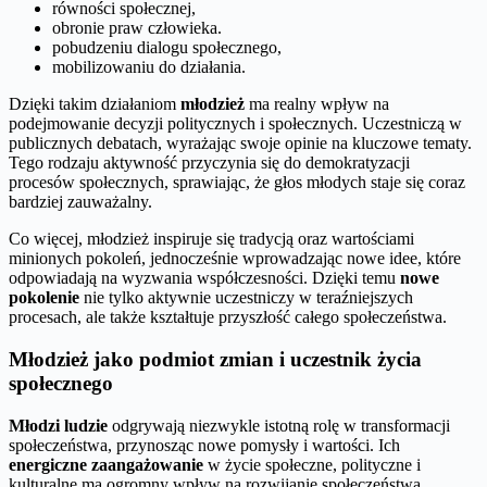
równości społecznej,
obronie praw człowieka.
pobudzeniu dialogu społecznego,
mobilizowaniu do działania.
Dzięki takim działaniom
młodzież
ma realny wpływ na
podejmowanie decyzji politycznych i społecznych. Uczestniczą w
publicznych debatach, wyrażając swoje opinie na kluczowe tematy.
Tego rodzaju aktywność przyczynia się do demokratyzacji
procesów społecznych, sprawiając, że głos młodych staje się coraz
bardziej zauważalny.
Co więcej, młodzież inspiruje się tradycją oraz wartościami
minionych pokoleń, jednocześnie wprowadzając nowe idee, które
odpowiadają na wyzwania współczesności. Dzięki temu
nowe
pokolenie
nie tylko aktywnie uczestniczy w teraźniejszych
procesach, ale także kształtuje przyszłość całego społeczeństwa.
Młodzież jako podmiot zmian i uczestnik życia
społecznego
Młodzi ludzie
odgrywają niezwykle istotną rolę w transformacji
społeczeństwa, przynosząc nowe pomysły i wartości. Ich
energiczne zaangażowanie
w życie społeczne, polityczne i
kulturalne ma ogromny wpływ na rozwijanie społeczeństwa