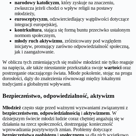
narodowy katolicyzm
, który zyskuje na znaczeniu,
zwłaszcza jeżeli chodzi o wpływ religii na postawy
młodzieży,
eurosceptycyzm
, odzwierciedlający wątpliwości dotyczące
integracji europejskiej,
kontrkultura
, stająca się formą buntu przeciwko ustalonym
normom społecznym,
młody ruch aktywizmu
, zróżnicowany pod względem
inicjatyw, promujący zarówno odpowiedzialność społeczną,
jak i zaangażowanie.
W obliczu tych zmieniających się realiów młodzież nie tylko reaguje
na napięcia, ale także nieustannie przekształca swoje
wartości
oraz
postrzeganie otaczającego świata. Młode pokolenie, stojąc na progu
dorosłości, dąży do znalezienia równowagi między lokalnymi
tradycjami a globalnymi wpływami.
Bezpieczeństwo, odpowiedzialność, aktywizm
Młodzież
często staje przed ważnymi wyzwaniami związanymi z
bezpieczeństwem
,
odpowiedzialnością
i
aktywizmem
. W
dzisiejszym świecie młodzi ludzie coraz chętniej angażują się w
działania na rzecz społeczności, dostrzegając konieczność
wprowadzania pozytywnych zmian. Problemy dotyczące
bezpieczeństwa osobistego
i
społecznego
są dla nich wyjątkowo