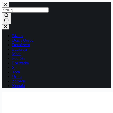
Przejdź
do
treści
Brak
wyników
Biznes
Dom i Ogród
Doradztwo
Edukacja
Moda
Podróże
Rozrywka
Sport
Tech
Uroda
Zdrowie
Kontakt