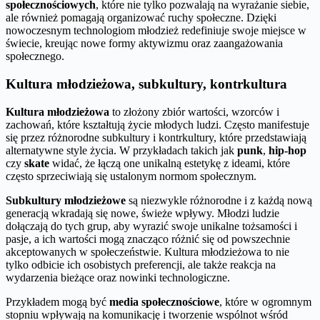
społecznościowych
, które nie tylko pozwalają na wyrażanie siebie,
ale również pomagają organizować ruchy społeczne. Dzięki
nowoczesnym technologiom młodzież redefiniuje swoje miejsce w
świecie, kreując nowe formy aktywizmu oraz zaangażowania
społecznego.
Kultura młodzieżowa, subkultury, kontrkultura
Kultura młodzieżowa
to złożony zbiór wartości, wzorców i
zachowań, które kształtują życie młodych ludzi. Często manifestuje
się przez różnorodne subkultury i kontrkultury, które przedstawiają
alternatywne style życia. W przykładach takich jak
punk
,
hip-hop
czy
skate
widać, że łączą one unikalną estetykę z ideami, które
często sprzeciwiają się ustalonym normom społecznym.
Subkultury młodzieżowe
są niezwykle różnorodne i z każdą nową
generacją wkradają się nowe, świeże wpływy. Młodzi ludzie
dołączają do tych grup, aby wyrazić swoje unikalne tożsamości i
pasje, a ich wartości mogą znacząco różnić się od powszechnie
akceptowanych w społeczeństwie. Kultura młodzieżowa to nie
tylko odbicie ich osobistych preferencji, ale także reakcja na
wydarzenia bieżące oraz nowinki technologiczne.
Przykładem mogą być
media społecznościowe
, które w ogromnym
stopniu wpływają na komunikację i tworzenie wspólnot wśród