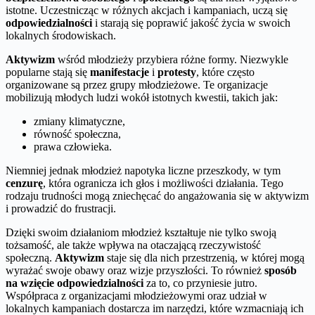
istotne. Uczestnicząc w różnych akcjach i kampaniach, uczą się
odpowiedzialności
i starają się poprawić jakość życia w swoich
lokalnych środowiskach.
Aktywizm
wśród młodzieży przybiera różne formy. Niezwykle
popularne stają się
manifestacje
i
protesty
, które często
organizowane są przez grupy młodzieżowe. Te organizacje
mobilizują młodych ludzi wokół istotnych kwestii, takich jak:
zmiany klimatyczne,
równość społeczna,
prawa człowieka.
Niemniej jednak młodzież napotyka liczne przeszkody, w tym
cenzurę
, która ogranicza ich głos i możliwości działania. Tego
rodzaju trudności mogą zniechęcać do angażowania się w aktywizm
i prowadzić do frustracji.
Dzięki swoim działaniom młodzież kształtuje nie tylko swoją
tożsamość, ale także wpływa na otaczającą rzeczywistość
społeczną.
Aktywizm
staje się dla nich przestrzenią, w której mogą
wyrażać swoje obawy oraz wizje przyszłości. To również
sposób
na wzięcie odpowiedzialności
za to, co przyniesie jutro.
Współpraca z organizacjami młodzieżowymi oraz udział w
lokalnych kampaniach dostarcza im narzędzi, które wzmacniają ich