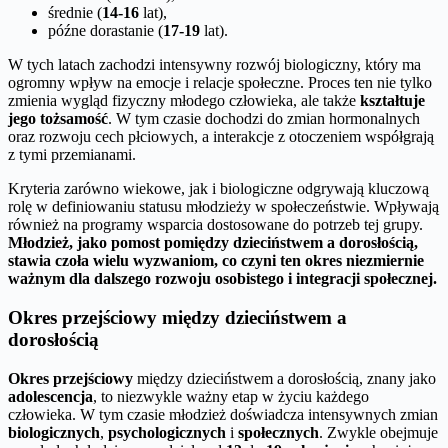
średnie (
14-16
lat),
późne dorastanie (
17-19
lat).
W tych latach zachodzi intensywny rozwój biologiczny, który ma
ogromny wpływ na emocje i relacje społeczne. Proces ten nie tylko
zmienia wygląd fizyczny młodego człowieka, ale także
kształtuje
jego tożsamość
. W tym czasie dochodzi do zmian hormonalnych
oraz rozwoju cech płciowych, a interakcje z otoczeniem współgrają
z tymi przemianami.
Kryteria zarówno wiekowe, jak i biologiczne odgrywają kluczową
rolę w definiowaniu statusu młodzieży w społeczeństwie. Wpływają
również na programy wsparcia dostosowane do potrzeb tej grupy.
Młodzież, jako pomost pomiędzy dzieciństwem a dorosłością,
stawia czoła wielu wyzwaniom, co czyni ten okres niezmiernie
ważnym dla dalszego rozwoju osobistego i integracji społecznej.
Okres przejściowy między dzieciństwem a
dorosłością
Okres przejściowy
między dzieciństwem a dorosłością, znany jako
adolescencja
, to niezwykle ważny etap w życiu każdego
człowieka. W tym czasie młodzież doświadcza intensywnych zmian
biologicznych
,
psychologicznych
i
społecznych
. Zwykle obejmuje