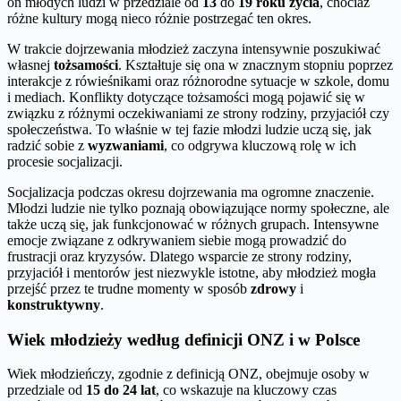
on młodych ludzi w przedziale od
13
do
19 roku życia
, chociaż
różne kultury mogą nieco różnie postrzegać ten okres.
W trakcie dojrzewania młodzież zaczyna intensywnie poszukiwać
własnej
tożsamości
. Kształtuje się ona w znacznym stopniu poprzez
interakcje z rówieśnikami oraz różnorodne sytuacje w szkole, domu
i mediach. Konflikty dotyczące tożsamości mogą pojawić się w
związku z różnymi oczekiwaniami ze strony rodziny, przyjaciół czy
społeczeństwa. To właśnie w tej fazie młodzi ludzie uczą się, jak
radzić sobie z
wyzwaniami
, co odgrywa kluczową rolę w ich
procesie socjalizacji.
Socjalizacja podczas okresu dojrzewania ma ogromne znaczenie.
Młodzi ludzie nie tylko poznają obowiązujące normy społeczne, ale
także uczą się, jak funkcjonować w różnych grupach. Intensywne
emocje związane z odkrywaniem siebie mogą prowadzić do
frustracji oraz kryzysów. Dlatego wsparcie ze strony rodziny,
przyjaciół i mentorów jest niezwykle istotne, aby młodzież mogła
przejść przez te trudne momenty w sposób
zdrowy
i
konstruktywny
.
Wiek młodzieży według definicji ONZ i w Polsce
Wiek młodzieńczy, zgodnie z definicją ONZ, obejmuje osoby w
przedziale od
15 do 24 lat
, co wskazuje na kluczowy czas