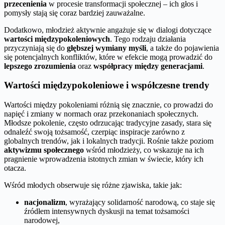
przecenienia
w procesie transformacji społecznej – ich głos i
pomysły stają się coraz bardziej zauważalne.
Dodatkowo, młodzież aktywnie angażuje się w dialogi dotyczące
wartości międzypokoleniowych
. Tego rodzaju działania
przyczyniają się do
głębszej wymiany myśli
, a także do pojawienia
się potencjalnych konfliktów, które w efekcie mogą prowadzić do
lepszego zrozumienia
oraz
współpracy między generacjami
.
Wartości międzypokoleniowe i współczesne trendy
Wartości między pokoleniami różnią się znacznie, co prowadzi do
napięć i zmiany w normach oraz przekonaniach społecznych.
Młodsze pokolenie, często odrzucając tradycyjne zasady, stara się
odnaleźć swoją tożsamość, czerpiąc inspiracje zarówno z
globalnych trendów, jak i lokalnych tradycji. Rośnie także poziom
aktywizmu społecznego
wśród młodzieży, co wskazuje na ich
pragnienie wprowadzenia istotnych zmian w świecie, który ich
otacza.
Wśród młodych obserwuje się różne zjawiska, takie jak:
nacjonalizm
, wyrażający solidarność narodową, co staje się
źródłem intensywnych dyskusji na temat tożsamości
narodowej,