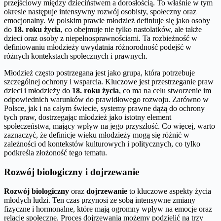
przejściowy między dzieciństwem a dorosłością. To właśnie w tym
okresie następuje intensywny rozwój osobisty, społeczny oraz
emocjonalny. W polskim prawie młodzież definiuje się jako osoby
do
18. roku życia
, co obejmuje nie tylko nastolatków, ale także
dzieci oraz osoby z niepełnosprawnościami. Ta rozbieżność w
definiowaniu młodzieży uwydatnia różnorodność podejść w
różnych kontekstach społecznych i prawnych.
Młodzież często postrzegana jest jako grupa, która potrzebuje
szczególnej ochrony i wsparcia. Kluczowe jest przestrzeganie praw
dzieci i młodzieży do
18. roku życia
, co ma na celu stworzenie im
odpowiednich warunków do prawidłowego rozwoju. Zarówno w
Polsce, jak i na całym świecie, systemy prawne dążą do ochrony
tych praw, dostrzegając młodzież jako istotny element
społeczeństwa, mający wpływ na jego przyszłość. Co więcej, warto
zaznaczyć, że definicje wieku młodzieży mogą się różnić w
zależności od kontekstów kulturowych i politycznych, co tylko
podkreśla złożoność tego tematu.
Rozwój biologiczny i dojrzewanie
Rozwój biologiczny
oraz
dojrzewanie
to kluczowe aspekty życia
młodych ludzi. Ten czas przynosi ze sobą intensywne zmiany
fizyczne i hormonalne, które mają ogromny wpływ na emocje oraz
relacje społeczne. Proces dojrzewania możemy podzielić na trzy