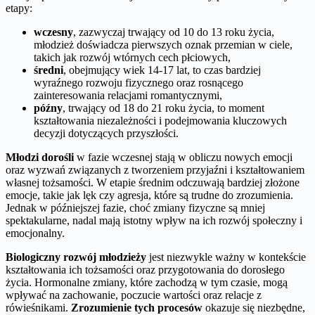
etapy:
wczesny
, zazwyczaj trwający od 10 do 13 roku życia,
młodzież doświadcza pierwszych oznak przemian w ciele,
takich jak rozwój wtórnych cech płciowych,
średni
, obejmujący wiek 14-17 lat, to czas bardziej
wyraźnego rozwoju fizycznego oraz rosnącego
zainteresowania relacjami romantycznymi,
późny
, trwający od 18 do 21 roku życia, to moment
kształtowania niezależności i podejmowania kluczowych
decyzji dotyczących przyszłości.
Młodzi dorośli
w fazie wczesnej stają w obliczu nowych emocji
oraz wyzwań związanych z tworzeniem przyjaźni i kształtowaniem
własnej tożsamości. W etapie średnim odczuwają bardziej złożone
emocje, takie jak lęk czy agresja, które są trudne do zrozumienia.
Jednak w późniejszej fazie, choć zmiany fizyczne są mniej
spektakularne, nadal mają istotny wpływ na ich rozwój społeczny i
emocjonalny.
Biologiczny rozwój młodzieży
jest niezwykle ważny w kontekście
kształtowania ich tożsamości oraz przygotowania do dorosłego
życia. Hormonalne zmiany, które zachodzą w tym czasie, mogą
wpływać na zachowanie, poczucie wartości oraz relacje z
rówieśnikami.
Zrozumienie tych procesów
okazuje się niezbędne,