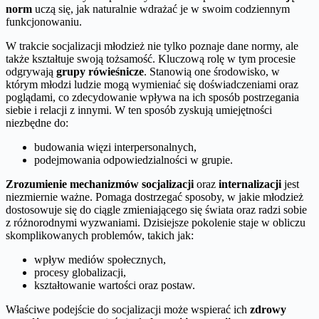
norm
uczą się, jak naturalnie wdrażać je w swoim codziennym
funkcjonowaniu.
W trakcie socjalizacji młodzież nie tylko poznaje dane normy, ale
także kształtuje swoją tożsamość. Kluczową rolę w tym procesie
odgrywają
grupy rówieśnicze
. Stanowią one środowisko, w
którym młodzi ludzie mogą wymieniać się doświadczeniami oraz
poglądami, co zdecydowanie wpływa na ich sposób postrzegania
siebie i relacji z innymi. W ten sposób zyskują umiejętności
niezbędne do:
budowania więzi interpersonalnych,
podejmowania odpowiedzialności w grupie.
Zrozumienie mechanizmów socjalizacji
oraz
internalizacji
jest
niezmiernie ważne. Pomaga dostrzegać sposoby, w jakie młodzież
dostosowuje się do ciągle zmieniającego się świata oraz radzi sobie
z różnorodnymi wyzwaniami. Dzisiejsze pokolenie staje w obliczu
skomplikowanych problemów, takich jak:
wpływ mediów społecznych,
procesy globalizacji,
kształtowanie wartości oraz postaw.
Właściwe podejście do socjalizacji może wspierać ich
zdrowy