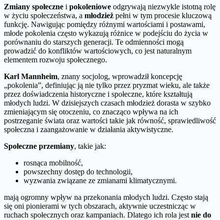
Zmiany społeczne
i
pokoleniowe
odgrywają niezwykle istotną rolę
w życiu społeczeństwa, a
młodzież
pełni w tym procesie kluczową
funkcję. Nawigując pomiędzy różnymi wartościami i postawami,
młode pokolenia często wykazują różnice w podejściu do życia w
porównaniu do starszych generacji. Te odmienności mogą
prowadzić do konfliktów wartościowych, co jest naturalnym
elementem rozwoju społecznego.
Karl Mannheim
, znany socjolog, wprowadził koncepcję
„pokolenia”, definiując ją nie tylko przez pryzmat wieku, ale także
przez doświadczenia historyczne i społeczne, które kształtują
młodych ludzi. W dzisiejszych czasach młodzież dorasta w szybko
zmieniającym się otoczeniu, co znacząco wpływa na ich
postrzeganie świata oraz wartości takie jak równość, sprawiedliwość
społeczna i zaangażowanie w działania aktywistyczne.
Społeczne przemiany
, takie jak:
rosnąca mobilność,
powszechny dostęp do technologii,
wyzwania związane ze zmianami klimatycznymi.
mają ogromny wpływ na przekonania młodych ludzi. Często stają
się oni pionierami w tych obszarach, aktywnie uczestnicząc w
ruchach społecznych oraz kampaniach. Dlatego ich rola jest
nie do