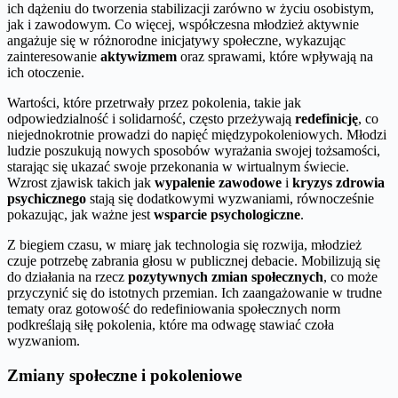
ich dążeniu do tworzenia stabilizacji zarówno w życiu osobistym,
jak i zawodowym. Co więcej, współczesna młodzież aktywnie
angażuje się w różnorodne inicjatywy społeczne, wykazując
zainteresowanie
aktywizmem
oraz sprawami, które wpływają na
ich otoczenie.
Wartości, które przetrwały przez pokolenia, takie jak
odpowiedzialność i solidarność, często przeżywają
redefinicję
, co
niejednokrotnie prowadzi do napięć międzypokoleniowych. Młodzi
ludzie poszukują nowych sposobów wyrażania swojej tożsamości,
starając się ukazać swoje przekonania w wirtualnym świecie.
Wzrost zjawisk takich jak
wypalenie zawodowe
i
kryzys zdrowia
psychicznego
stają się dodatkowymi wyzwaniami, równocześnie
pokazując, jak ważne jest
wsparcie psychologiczne
.
Z biegiem czasu, w miarę jak technologia się rozwija, młodzież
czuje potrzebę zabrania głosu w publicznej debacie. Mobilizują się
do działania na rzecz
pozytywnych zmian społecznych
, co może
przyczynić się do istotnych przemian. Ich zaangażowanie w trudne
tematy oraz gotowość do redefiniowania społecznych norm
podkreślają siłę pokolenia, które ma odwagę stawiać czoła
wyzwaniom.
Zmiany społeczne i pokoleniowe