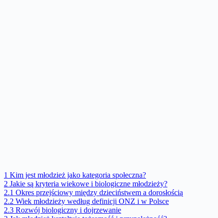
1
Kim jest młodzież jako kategoria społeczna?
2
Jakie są kryteria wiekowe i biologiczne młodzieży?
2.1
Okres przejściowy między dzieciństwem a dorosłością
2.2
Wiek młodzieży według definicji ONZ i w Polsce
2.3
Rozwój biologiczny i dojrzewanie