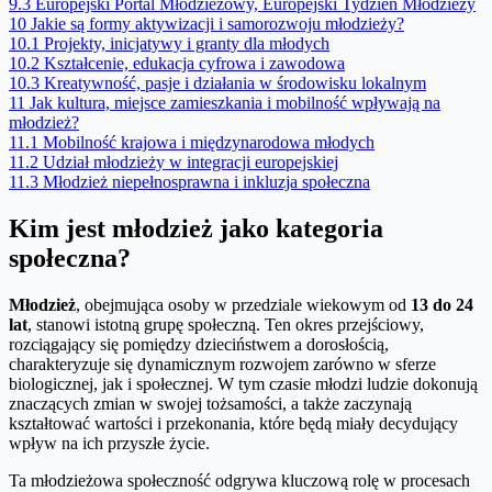
9.3
Europejski Portal Młodzieżowy, Europejski Tydzień Młodzieży
10
Jakie są formy aktywizacji i samorozwoju młodzieży?
10.1
Projekty, inicjatywy i granty dla młodych
10.2
Kształcenie, edukacja cyfrowa i zawodowa
10.3
Kreatywność, pasje i działania w środowisku lokalnym
11
Jak kultura, miejsce zamieszkania i mobilność wpływają na
młodzież?
11.1
Mobilność krajowa i międzynarodowa młodych
11.2
Udział młodzieży w integracji europejskiej
11.3
Młodzież niepełnosprawna i inkluzja społeczna
Kim jest młodzież jako kategoria
społeczna?
Młodzież
, obejmująca osoby w przedziale wiekowym od
13 do 24
lat
, stanowi istotną grupę społeczną. Ten okres przejściowy,
rozciągający się pomiędzy dzieciństwem a dorosłością,
charakteryzuje się dynamicznym rozwojem zarówno w sferze
biologicznej, jak i społecznej. W tym czasie młodzi ludzie dokonują
znaczących zmian w swojej tożsamości, a także zaczynają
kształtować wartości i przekonania, które będą miały decydujący
wpływ na ich przyszłe życie.
Ta młodzieżowa społeczność odgrywa kluczową rolę w procesach