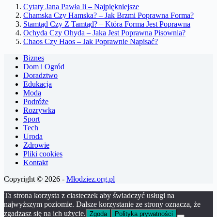
Cytaty Jana Pawła Ii – Najpiękniejsze
Chamska Czy Hamska? – Jak Brzmi Poprawna Forma?
Stamtąd Czy Z Tamtąd? – Która Forma Jest Poprawna
Ochyda Czy Ohyda – Jaka Jest Poprawna Pisownia?
Chaos Czy Haos – Jak Poprawnie Napisać?
Biznes
Dom i Ogród
Doradztwo
Edukacja
Moda
Podróże
Rozrywka
Sport
Tech
Uroda
Zdrowie
Pliki cookies
Kontakt
Copyright © 2026 -
Młodziez.org.pl
Ta strona korzysta z ciasteczek aby świadczyć usługi na
najwyższym poziomie. Dalsze korzystanie ze strony oznacza, że
zgadzasz się na ich użycie.
Zgoda
Polityka prywatności