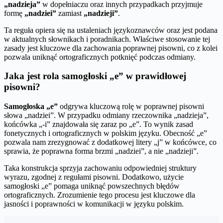
„nadzieja”
w dopełniaczu oraz innych przypadkach przyjmuje
formę
„nadziei”
zamiast
„nadzieji”
.
Ta reguła opiera się na ustaleniach językoznawców oraz jest podana
w aktualnych słownikach i poradnikach. Właściwe stosowanie tej
zasady jest kluczowe dla zachowania poprawnej pisowni, co z kolei
pozwala uniknąć ortograficznych potknięć podczas odmiany.
Jaka jest rola samogłoski „e” w prawidłowej
pisowni?
Samogłoska „e”
odgrywa kluczową rolę w poprawnej pisowni
słowa „nadziei”. W przypadku odmiany rzeczownika „nadzieja”,
końcówka „-i” znajdowała się zaraz po „e”. To wynik zasad
fonetycznych i ortograficznych w polskim języku. Obecność „e”
pozwala nam zrezygnować z dodatkowej litery „j” w końcówce, co
sprawia, że poprawna forma brzmi „nadziei”, a nie „nadzieji”.
Taka konstrukcja sprzyja zachowaniu odpowiedniej struktury
wyrazu, zgodnej z regułami pisowni. Dodatkowo, użycie
samogłoski „e” pomaga uniknąć powszechnych błędów
ortograficznych. Zrozumienie tego procesu jest kluczowe dla
jasności i poprawności w komunikacji w języku polskim.