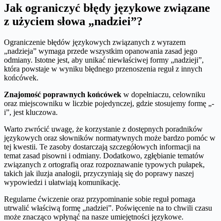
Jak ograniczyć błędy językowe związane
z użyciem słowa „nadziei”?
Ograniczenie błędów językowych związanych z wyrazem
„nadzieja” wymaga przede wszystkim opanowania zasad jego
odmiany. Istotne jest, aby unikać niewłaściwej formy „nadzieji”,
która powstaje w wyniku błędnego przenoszenia reguł z innych
końcówek.
Znajomość poprawnych końcówek
w dopełniaczu, celowniku
oraz miejscowniku w liczbie pojedynczej, gdzie stosujemy formę „-
i”, jest kluczowa.
Warto zwrócić uwagę, że korzystanie z dostępnych poradników
językowych oraz słowników normatywnych może bardzo pomóc w
tej kwestii. Te zasoby dostarczają szczegółowych informacji na
temat zasad pisowni i odmiany. Dodatkowo, zgłębianie tematów
związanych z ortografią oraz rozpoznawanie typowych pułapek,
takich jak iluzja analogii, przyczyniają się do poprawy naszej
wypowiedzi i ułatwiają komunikację.
Regularne ćwiczenie oraz przypominanie sobie reguł pomaga
utrwalić właściwą formę „nadziei”. Poświęcenie na to chwili czasu
może znacząco wpłynąć na nasze umiejętności językowe.