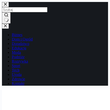
Przejdź
do
treści
Brak
wyników
Biznes
Dom i Ogród
Doradztwo
Edukacja
Moda
Podróże
Rozrywka
Sport
Tech
Uroda
Zdrowie
Kontakt