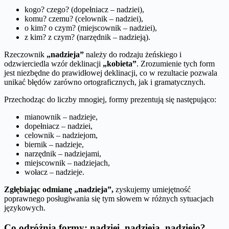
kogo? czego? (dopełniacz – nadziei),
komu? czemu? (celownik – nadziei),
o kim? o czym? (miejscownik – nadziei),
z kim? z czym? (narzędnik – nadzieją).
Rzeczownik
„nadzieja”
należy do rodzaju żeńskiego i
odzwierciedla wzór deklinacji
„kobieta”
. Zrozumienie tych form
jest niezbędne do prawidłowej deklinacji, co w rezultacie pozwala
unikać błędów zarówno ortograficznych, jak i gramatycznych.
Przechodząc do liczby mnogiej, formy prezentują się następująco:
mianownik – nadzieje,
dopełniacz – nadziei,
celownik – nadziejom,
biernik – nadzieje,
narzędnik – nadziejami,
miejscownik – nadziejach,
wołacz – nadzieje.
Zgłębiając odmianę „nadzieja”,
zyskujemy umiejętność
poprawnego posługiwania się tym słowem w różnych sytuacjach
językowych.
Co odróżnia formy: nadziei, nadzieją, nadziejo?