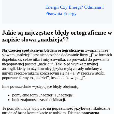
Energii Czy Energi? Odmiana I
Pisownia Energy
Jakie są najczęstsze błędy ortograficzne w
zapisie słowa „nadzieja”?
Najczęściej spotykanym błędem ortograficznym
związanym ze
słowem „nadzieja” jest niepotrzebne dodawanie litery „j” w formach
dopełniacza, celownika i miejscownika, co prowadzi do powstania
niepoprawnej postaci „nadzieji”. Taki błąd wynika z mylnej
analogii, kiedy to użytkownicy języka mylą zasady odmiany z
innymi rzeczownikami kończącymi się na -ja. W rzeczywistości
poprawne formy to „nadziei”, bez dodatkowego „j”.
Inne powszechnie występujące błędy obejmują:
pomylenie form „nadziei” i „nadzieją”,
brak znajomości zasad deklinacji.
Te pomyłki mogą wpływać na
poprawność językową
i skutecznie
utrudniać jasną komunikację w polskim. Dlatego
poprawna