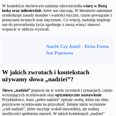
W kontekście duchowym nadzieja odzwierciedla
wiarę w Bożą
łaskę oraz miłosierdzie
, które nas otaczają. W literaturze natomiast
symbolizuje zasady moralne i wartości etyczne, często powiązane z
postaciami świętych oraz męczennic. Co więcej, nadzieja inspiruje
nas do prowadzenia życia zgodnego z naszą wiarą i stanowi
wsparcie w obliczu wyzwań.
Amelii Czy Ameli - Która Forma
Jest Poprawna
W jakich zwrotach i kontekstach
używamy słowa „nadziei”?
Słowo „nadziei”
pojawia się w wielu zwrotach i sytuacjach, często
wyrażających oczekiwanie oraz
optymistyczne nastawienie
.
Przykładowo, fraza „pełen nadziei” opisuje osobę, która ma silne,
pozytywne oczekiwania na przyszłość. Istnieje także wyrażenie
„cień nadziei”, które oscyluje wokół niewielkiej, ale realnej
możliwości spełnienia marzeń. W takich kontekstach „nadziei”