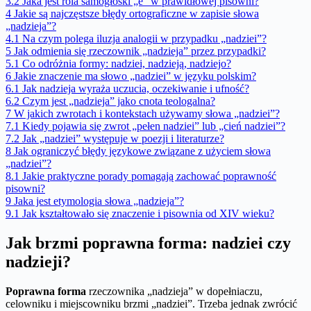
3.2
Jaka jest rola samogłoski „e” w prawidłowej pisowni?
4
Jakie są najczęstsze błędy ortograficzne w zapisie słowa
„nadzieja”?
4.1
Na czym polega iluzja analogii w przypadku „nadziei”?
5
Jak odmienia się rzeczownik „nadzieja” przez przypadki?
5.1
Co odróżnia formy: nadziei, nadzieją, nadziejo?
6
Jakie znaczenie ma słowo „nadziei” w języku polskim?
6.1
Jak nadzieja wyraża uczucia, oczekiwanie i ufność?
6.2
Czym jest „nadzieja” jako cnota teologalna?
7
W jakich zwrotach i kontekstach używamy słowa „nadziei”?
7.1
Kiedy pojawia się zwrot „pełen nadziei” lub „cień nadziei”?
7.2
Jak „nadziei” występuje w poezji i literaturze?
8
Jak ograniczyć błędy językowe związane z użyciem słowa
„nadziei”?
8.1
Jakie praktyczne porady pomagają zachować poprawność
pisowni?
9
Jaka jest etymologia słowa „nadzieja”?
9.1
Jak kształtowało się znaczenie i pisownia od XIV wieku?
Jak brzmi poprawna forma: nadziei czy
nadzieji?
Poprawna forma
rzeczownika „nadzieja” w dopełniaczu,
celowniku i miejscowniku brzmi „nadziei”. Trzeba jednak zwrócić