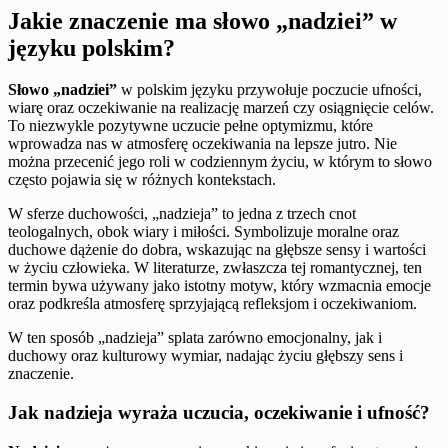
Jakie znaczenie ma słowo „nadziei” w
języku polskim?
Słowo „nadziei”
w polskim języku przywołuje poczucie ufności,
wiarę oraz oczekiwanie na realizację marzeń czy osiągnięcie celów.
To niezwykle pozytywne uczucie pełne optymizmu, które
wprowadza nas w atmosferę oczekiwania na lepsze jutro. Nie
można przecenić jego roli w codziennym życiu, w którym to słowo
często pojawia się w różnych kontekstach.
W sferze duchowości, „nadzieja” to jedna z trzech cnot
teologalnych, obok wiary i miłości. Symbolizuje moralne oraz
duchowe dążenie do dobra, wskazując na głębsze sensy i wartości
w życiu człowieka. W literaturze, zwłaszcza tej romantycznej, ten
termin bywa używany jako istotny motyw, który wzmacnia emocje
oraz podkreśla atmosferę sprzyjającą refleksjom i oczekiwaniom.
W ten sposób „nadzieja” splata zarówno emocjonalny, jak i
duchowy oraz kulturowy wymiar, nadając życiu głębszy sens i
znaczenie.
Jak nadzieja wyraża uczucia, oczekiwanie i ufność?