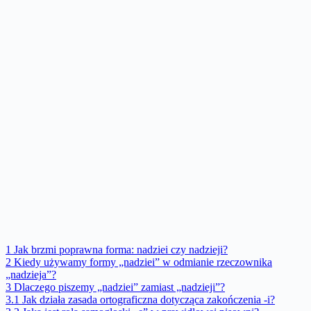
1
Jak brzmi poprawna forma: nadziei czy nadzieji?
2
Kiedy używamy formy „nadziei” w odmianie rzeczownika
„nadzieja”?
3
Dlaczego piszemy „nadziei” zamiast „nadzieji”?
3.1
Jak działa zasada ortograficzna dotycząca zakończenia -i?