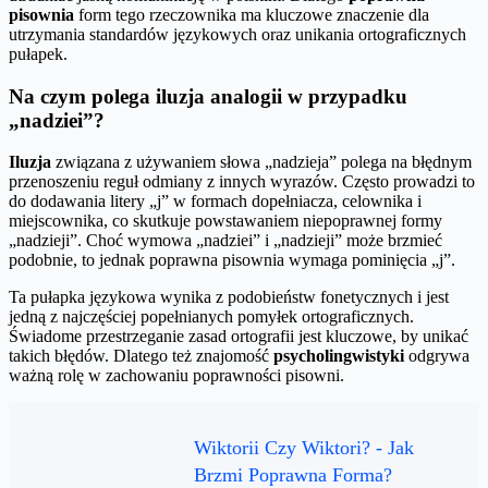
pisownia
form tego rzeczownika ma kluczowe znaczenie dla
utrzymania standardów językowych oraz unikania ortograficznych
pułapek.
Na czym polega iluzja analogii w przypadku
„nadziei”?
Iluzja
związana z używaniem słowa „nadzieja” polega na błędnym
przenoszeniu reguł odmiany z innych wyrazów. Często prowadzi to
do dodawania litery „j” w formach dopełniacza, celownika i
miejscownika, co skutkuje powstawaniem niepoprawnej formy
„nadzieji”. Choć wymowa „nadziei” i „nadzieji” może brzmieć
podobnie, to jednak poprawna pisownia wymaga pominięcia „j”.
Ta pułapka językowa wynika z podobieństw fonetycznych i jest
jedną z najczęściej popełnianych pomyłek ortograficznych.
Świadome przestrzeganie zasad ortografii jest kluczowe, by unikać
takich błędów. Dlatego też znajomość
psycholingwistyki
odgrywa
ważną rolę w zachowaniu poprawności pisowni.
Wiktorii Czy Wiktori? - Jak
Brzmi Poprawna Forma?