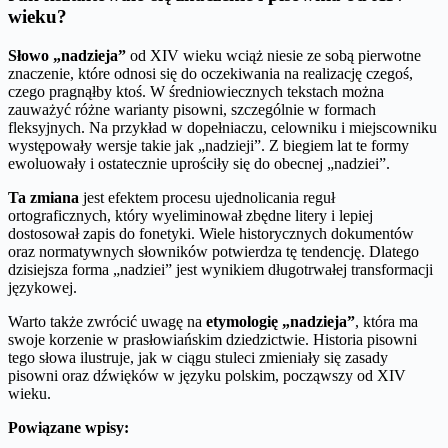
wieku?
Słowo „nadzieja”
od XIV wieku wciąż niesie ze sobą pierwotne
znaczenie, które odnosi się do oczekiwania na realizację czegoś,
czego pragnąłby ktoś. W średniowiecznych tekstach można
zauważyć różne warianty pisowni, szczególnie w formach
fleksyjnych. Na przykład w dopełniaczu, celowniku i miejscowniku
występowały wersje takie jak „nadzieji”. Z biegiem lat te formy
ewoluowały i ostatecznie uprościły się do obecnej „nadziei”.
Ta zmiana
jest efektem procesu ujednolicania reguł
ortograficznych, który wyeliminował zbędne litery i lepiej
dostosował zapis do fonetyki. Wiele historycznych dokumentów
oraz normatywnych słowników potwierdza tę tendencję. Dlatego
dzisiejsza forma „nadziei” jest wynikiem długotrwałej transformacji
językowej.
Warto także zwrócić uwagę na
etymologię „nadzieja”
, która ma
swoje korzenie w prasłowiańskim dziedzictwie. Historia pisowni
tego słowa ilustruje, jak w ciągu stuleci zmieniały się zasady
pisowni oraz dźwięków w języku polskim, począwszy od XIV
wieku.
Powiązane wpisy: