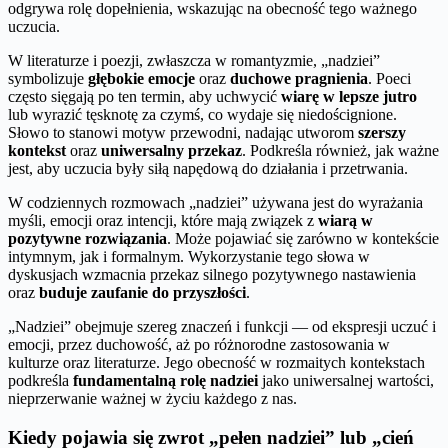
odgrywa rolę dopełnienia, wskazując na obecność tego ważnego
uczucia.
W literaturze i poezji, zwłaszcza w romantyzmie, „nadziei”
symbolizuje
głębokie emocje
oraz
duchowe pragnienia
. Poeci
często sięgają po ten termin, aby uchwycić
wiarę w lepsze jutro
lub wyrazić tęsknotę za czymś, co wydaje się niedoścignione.
Słowo to stanowi motyw przewodni, nadając utworom
szerszy
kontekst
oraz
uniwersalny przekaz
. Podkreśla również, jak ważne
jest, aby uczucia były siłą napędową do działania i przetrwania.
W codziennych rozmowach „nadziei” używana jest do wyrażania
myśli, emocji oraz intencji, które mają związek z
wiarą w
pozytywne rozwiązania
. Może pojawiać się zarówno w kontekście
intymnym, jak i formalnym. Wykorzystanie tego słowa w
dyskusjach wzmacnia przekaz silnego pozytywnego nastawienia
oraz
buduje zaufanie do przyszłości
.
„Nadziei” obejmuje szereg znaczeń i funkcji — od ekspresji uczuć i
emocji, przez duchowość, aż po różnorodne zastosowania w
kulturze oraz literaturze. Jego obecność w rozmaitych kontekstach
podkreśla
fundamentalną rolę nadziei
jako uniwersalnej wartości,
nieprzerwanie ważnej w życiu każdego z nas.
Kiedy pojawia się zwrot „pełen nadziei” lub „cień