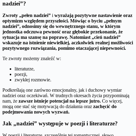
nadziei”?
Zwroty „pełen nadziei”
i
wyrażają pozytywne nastawienie oraz
optymizm względem przyszłości. Mówiąc o byciu
„pełnym
nadziei”
, odnosimy się do wewnętrznego stanu, w którym
jednostka odczuwa pewność oraz głębokie przekonanie, że
sytuacja ma szansę na poprawę. Natomiast
„cień nadziei”
wskazuje na istnienie niewielkiej, aczkolwiek realnej możliwości
pozytywnego rozwiązania, pomimo otaczającej niepewności.
Te zwroty możemy znaleźć w:
literaturze,
poezji,
zwykłej rozmowie.
Podkreślają one zarówno emocjonalny, jak i duchowy wymiar
nadziei oraz oczekiwań. W trudnych okresach życia przypominają
nam, że
zawsze istnieje potencjał na lepsze jutro.
Co więcej,
mogą one stać się motywacją do działania oraz
zachęcić do
podejmowania nowych wyzwań.
Jak „nadziei” występuje w poezji i literaturze?
W poezji i literaturze, szczególnie tej romantycznej, słowo