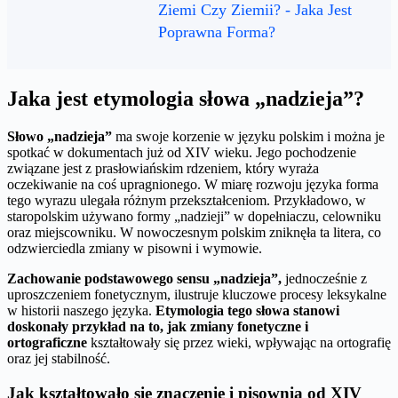
Ziemi Czy Ziemii? - Jaka Jest
Poprawna Forma?
Jaka jest etymologia słowa „nadzieja”?
Słowo „nadzieja”
ma swoje korzenie w języku polskim i można je
spotkać w dokumentach już od XIV wieku. Jego pochodzenie
związane jest z prasłowiańskim rdzeniem, który wyraża
oczekiwanie na coś upragnionego. W miarę rozwoju języka forma
tego wyrazu ulegała różnym przekształceniom. Przykładowo, w
staropolskim używano formy „nadzieji” w dopełniaczu, celowniku
oraz miejscowniku. W nowoczesnym polskim zniknęła ta litera, co
odzwierciedla zmiany w pisowni i wymowie.
Zachowanie podstawowego sensu „nadzieja”,
jednocześnie z
uproszczeniem fonetycznym, ilustruje kluczowe procesy leksykalne
w historii naszego języka.
Etymologia tego słowa stanowi
doskonały przykład na to, jak zmiany fonetyczne i
ortograficzne
kształtowały się przez wieki, wpływając na ortografię
oraz jej stabilność.
Jak kształtowało się znaczenie i pisownia od XIV