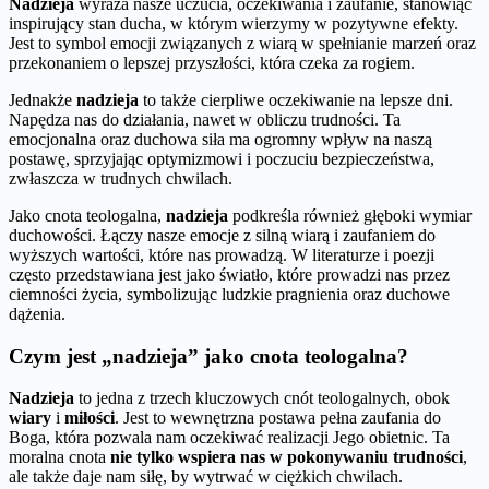
Nadzieja
wyraża nasze uczucia, oczekiwania i zaufanie, stanowiąc
inspirujący stan ducha, w którym wierzymy w pozytywne efekty.
Jest to symbol emocji związanych z wiarą w spełnianie marzeń oraz
przekonaniem o lepszej przyszłości, która czeka za rogiem.
Jednakże
nadzieja
to także cierpliwe oczekiwanie na lepsze dni.
Napędza nas do działania, nawet w obliczu trudności. Ta
emocjonalna oraz duchowa siła ma ogromny wpływ na naszą
postawę, sprzyjając optymizmowi i poczuciu bezpieczeństwa,
zwłaszcza w trudnych chwilach.
Jako cnota teologalna,
nadzieja
podkreśla również głęboki wymiar
duchowości. Łączy nasze emocje z silną wiarą i zaufaniem do
wyższych wartości, które nas prowadzą. W literaturze i poezji
często przedstawiana jest jako światło, które prowadzi nas przez
ciemności życia, symbolizując ludzkie pragnienia oraz duchowe
dążenia.
Czym jest „nadzieja” jako cnota teologalna?
Nadzieja
to jedna z trzech kluczowych cnót teologalnych, obok
wiary
i
miłości
. Jest to wewnętrzna postawa pełna zaufania do
Boga, która pozwala nam oczekiwać realizacji Jego obietnic. Ta
moralna cnota
nie tylko wspiera nas w pokonywaniu trudności
,
ale także daje nam siłę, by wytrwać w ciężkich chwilach.