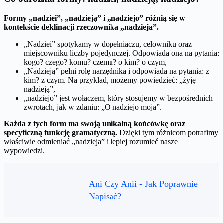
Formy „nadziei”, „nadzieją” i „nadziejo” różnią się w
kontekście deklinacji rzeczownika „nadzieja”.
„Nadziei” spotykamy w dopełniaczu, celowniku oraz
miejscowniku liczby pojedynczej. Odpowiada ona na pytania:
kogo? czego? komu? czemu? o kim? o czym,
„Nadzieją” pełni rolę narzędnika i odpowiada na pytania: z
kim? z czym. Na przykład, możemy powiedzieć: „żyję
nadzieją”,
„nadziejo” jest wołaczem, który stosujemy w bezpośrednich
zwrotach, jak w zdaniu: „O nadziejo moja”.
Każda z tych form ma swoją unikalną końcówkę oraz
specyficzną funkcję gramatyczną.
Dzięki tym różnicom potrafimy
właściwie odmieniać „nadzieja” i lepiej rozumieć nasze
wypowiedzi.
Ani Czy Anii - Jak Poprawnie
Napisać?