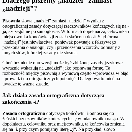
Dlaczego piszemy „nadziei” zamiast
„nadzieji”?
Pisownia
słowa „nadziei” zamiast „nadzieji” wynika z
ortograficznej zasady dotyczącej rzeczowników kończących się na
-
ja
, szczególnie po samogłosce. W formach dopełniacza, celownika i
miejscownika końcówka
-ji
została skrócona do
-i
. Stąd forma
„nadzieji” jest niewłaściwa, ponieważ powstaje z fałszywego
przekonania o analogii, czyli przenoszenia wzorców odmiany z
innych słów, które tej zasady nie stosują.
Choć brzmienie obu wersji może być zbliżone, zasady językowe
wyraźnie wskazują na „nadziei” jako poprawną formę. Ta
rozbieżność między pisownią a wymową często wprowadza w błąd
i prowadzi do ortograficznych potknięć. Dlatego warto mieć na
uwadze tę ważną zasadę.
Jak działa zasada ortograficzna dotycząca
zakończenia -i?
Zasada ortograficzna
dotycząca końcówki
-i
odnosi się do
żeńskich rzeczowników kończących się w mianowniku na
-ja
. W
dopełniaczu, celowniku oraz miejscowniku, ta końcówka zmienia
się na
-i
, przy czym pomijamy literę
„j”
. Na przykład, słowo