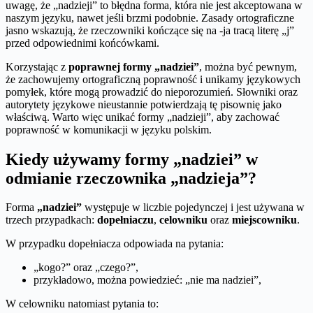
uwagę, że „nadzieji” to błędna forma, która nie jest akceptowana w
naszym języku, nawet jeśli brzmi podobnie. Zasady ortograficzne
jasno wskazują, że rzeczowniki kończące się na -ja tracą literę „j”
przed odpowiednimi końcówkami.
Korzystając z
poprawnej formy „nadziei”
, można być pewnym,
że zachowujemy ortograficzną poprawność i unikamy językowych
pomyłek, które mogą prowadzić do nieporozumień. Słowniki oraz
autorytety językowe nieustannie potwierdzają tę pisownię jako
właściwą. Warto więc unikać formy „nadzieji”, aby zachować
poprawność w komunikacji w języku polskim.
Kiedy używamy formy „nadziei” w
odmianie rzeczownika „nadzieja”?
Forma
„nadziei”
występuje w liczbie pojedynczej i jest używana w
trzech przypadkach:
dopełniaczu
,
celowniku
oraz
miejscowniku
.
W przypadku dopełniacza odpowiada na pytania:
„kogo?” oraz „czego?”,
przykładowo, można powiedzieć: „nie ma nadziei”,
W celowniku natomiast pytania to: