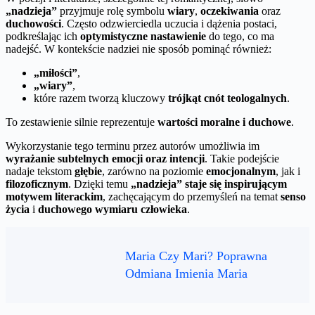
„nadzieja”
przyjmuje rolę symbolu
wiary
,
oczekiwania
oraz
duchowości
. Często odzwierciedla uczucia i dążenia postaci,
podkreślając ich
optymistyczne nastawienie
do tego, co ma
nadejść. W kontekście nadziei nie sposób pominąć również:
„miłości”
,
„wiary”
,
które razem tworzą kluczowy
trójkąt cnót teologalnych
.
To zestawienie silnie reprezentuje
wartości moralne i duchowe
.
Wykorzystanie tego terminu przez autorów umożliwia im
wyrażanie subtelnych emocji oraz intencji
. Takie podejście
nadaje tekstom
głębie
, zarówno na poziomie
emocjonalnym
, jak i
filozoficznym
. Dzięki temu
„nadzieja” staje się inspirującym
motywem literackim
, zachęcającym do przemyśleń na temat
senso
życia
i
duchowego wymiaru człowieka
.
Maria Czy Mari? Poprawna
Odmiana Imienia Maria