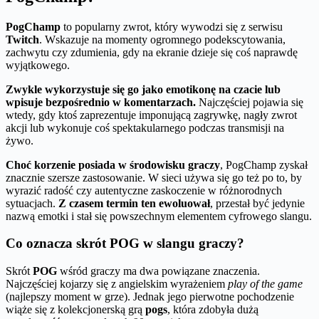
PogChamp
to popularny zwrot, który wywodzi się z serwisu
Twitch
. Wskazuje na momenty ogromnego podekscytowania,
zachwytu czy zdumienia, gdy na ekranie dzieje się coś naprawdę
wyjątkowego.
Zwykle wykorzystuje się go jako emotikonę na czacie lub
wpisuje bezpośrednio w komentarzach.
Najczęściej pojawia się
wtedy, gdy ktoś zaprezentuje imponującą zagrywkę, nagły zwrot
akcji lub wykonuje coś spektakularnego podczas transmisji na
żywo.
Choć korzenie posiada w środowisku graczy
, PogChamp zyskał
znacznie szersze zastosowanie. W sieci używa się go też po to, by
wyrazić radość czy autentyczne zaskoczenie w różnorodnych
sytuacjach.
Z czasem termin ten ewoluował
, przestał być jedynie
nazwą emotki i stał się powszechnym elementem cyfrowego slangu.
Co oznacza skrót POG w slangu graczy?
Skrót
POG
wśród graczy ma dwa powiązane znaczenia.
Najczęściej kojarzy się z angielskim wyrażeniem
play of the game
(najlepszy moment w grze). Jednak jego pierwotne pochodzenie
wiąże się z kolekcjonerską grą
pogs
, która zdobyła dużą