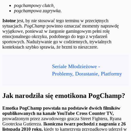
pogchampowy clutch,
pogchampowa zagrywka.
Istotne
jest, by nie stosować tego terminu w przeciętnych
sytuacjach.
PogChamp
powinno oznaczać momenty naprawdę
wyjątkowe, ponieważ w żargonie gamingowym pełni rolę
emocjonalnego okrzyku, podobnego do tego z wydarzeń
sportowych. Nadużywanie go w codziennych, trywialnych
kontekstach szybko sprawia, że brzmi to nieszczere.
Seriale Młodzieżowe -
Problemy, Dorastanie, Platformy
Jak narodziła się emotikona PogChamp?
Emotka PogChamp powstała na podstawie dwóch filmików
opublikowanych na kanale YouTube Cross Counter TV,
prowadzonym przez zawodowego gracza Street Fightera, Ryana
Gootecksa Gutiereza.
Ikoniczna twarz pochodzi z nagrania z 26
listopada 2010 roku,
kiedy to kamerzysta przypadkowo uderzył w