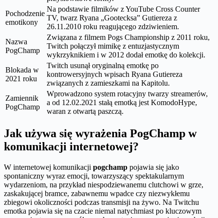
Na podstawie filmików z YouTube Cross Counter
Pochodzenie
TV, twarz Ryana „Gootecksa” Gutiereza z
emotikony
26.11.2010 roku reagującego zdziwieniem.
Związana z filmem Pogs Championship z 2011 roku,
Nazwa
Twitch połączył mimikę z entuzjastycznym
PogChamp
wykrzyknikiem i w 2012 dodał emotkę do kolekcji.
Twitch usunął oryginalną emotkę po
Blokada w
kontrowersyjnych wpisach Ryana Gutiereza
2021 roku
związanych z zamieszkami na Kapitolu.
Wprowadzono system rotacyjny twarzy streamerów,
Zamiennik
a od 12.02.2021 stałą emotką jest KomodoHype,
PogChamp
waran z otwartą paszczą.
Jak używa się wyrażenia PogChamp w
komunikacji internetowej?
W internetowej komunikacji
pogchamp
pojawia się jako
spontaniczny wyraz emocji, towarzyszący spektakularnym
wydarzeniom, na przykład niespodziewanemu clutchowi w grze,
zaskakującej bramce, zabawnemu wpadce czy niezwykłemu
zbiegowi okoliczności podczas transmisji na żywo. Na Twitchu
emotka pojawia się na czacie niemal natychmiast po kluczowym