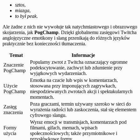
sztos
,
miazga
,
to był peak
.
Ale żadne z nich nie wywołuje tak natychmiastowego i obrazowego
skojarzenia, jak
PogChamp
. Dzięki globalnemu zasięgowi Twitcha
anglojęzyczne emotikony i slang przenikają do różnych języków
praktycznie bez konieczności tłumaczenia.
Temat
Informacje
Popularny zwrot z Twitcha oznaczający ogromne
Znaczenie
podekscytowanie, zachwyt lub zdumienie przy
PogChamp
wyjątkowych wydarzeniach.
Emotka na czacie lub wpis w komentarzach,
Użycie
stosowana przy imponujących zagrywkach,
PogChamp
niespodziewanych zwrotach akcji i spektakularnych
momentach.
Poza graczami, termin używany szeroko w sieci do
Zasięg
wyrażenia radości lub zaskoczenia, stał się elementem
znaczenia
cyfrowego slangu.
Wyraz emocji w transmisjach, komentarzach pod
Formy
filmami, gifach, memach, wpisach
użycia
społecznościowych; także przymiotnikowe i
przysłówkowe formy.