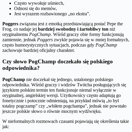
Często wywołuje uśmiech,
Odnosi się do memów,
Jest wyrazem rozbawionego „no ekstra”.
Poggers
związana jest z emotką przedstawiającą postać Pepe the
Frog, co nadaje jej
bardziej swobodny i żartobliwy ton
niż
oryginalnemu
PogChamp
. Wśród graczy obie formy funkcjonują
zamiennie, jednak
Poggers
zwykle pojawia się w mniej formalnych,
często humorystycznych sytuacjach, podczas gdy
PogChamp
zachowuje bardziej oficjalny charakter.
Czy słowo PogChamp doczekało się polskiego
odpowiednika?
PogChamp
nie doczekał się jednego, ustalonego polskiego
odpowiednika. Wśród graczy i widzów Twitcha posługujących się
językiem polskim termin ten funkcjonuje niemal wyłącznie w
oryginalnej, angielskiej wersji. Użytkownicy często adaptują go
fonetycznie i potocznie odmieniają, na przykład mówią „to był
totalny pogczamp” czy „wbiłem pogchampa”, jednak nie powstało
jeszcze polskie słowo o równie mocnym wydźwięku.
W nieformalnych rozmowach czasami pojawiają się określenia takie
jak: