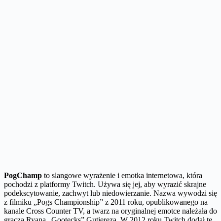
PogChamp
to slangowe wyrażenie i emotka internetowa, która
pochodzi z platformy Twitch. Używa się jej, aby wyrazić skrajne
podekscytowanie, zachwyt lub niedowierzanie. Nazwa wywodzi się
z filmiku „Pogs Championship” z 2011 roku, opublikowanego na
kanale Cross Counter TV, a twarz na oryginalnej emotce należała do
gracza Ryana „Gootecks” Gutiereza. W 2012 roku Twitch dodał tę