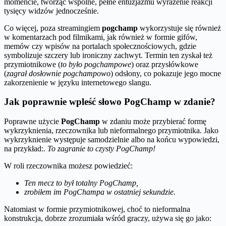
momencie, tworząc wspólne, pełne entuzjazmu wyrażenie reakcji
tysięcy widzów jednocześnie.
Co więcej, poza streamingiem
pogchamp
wykorzystuje się również
w komentarzach pod filmikami, jak również w formie gifów,
memów czy wpisów na portalach społecznościowych, gdzie
symbolizuje szczery lub ironiczny zachwyt. Termin ten zyskał też
przymiotnikowe (
to było pogchampowe
) oraz przysłówkowe
(
zagrał dosłownie pogchampowo
) odsłony, co pokazuje jego mocne
zakorzenienie w języku internetowego slangu.
Jak poprawnie wpleść słowo PogChamp w zdanie?
Poprawne użycie
PogChamp
w zdaniu może przybierać formę
wykrzyknienia, rzeczownika lub nieformalnego przymiotnika. Jako
wykrzyknienie występuje samodzielnie albo na końcu wypowiedzi,
na przykład:.
To zagranie to czysty PogChamp!
W roli rzeczownika możesz powiedzieć:
Ten mecz to był totalny PogChamp,
zrobiłem im PogChampa w ostatniej sekundzie.
Natomiast w formie przymiotnikowej, choć to nieformalna
konstrukcja, dobrze zrozumiała wśród graczy, używa się go jako: