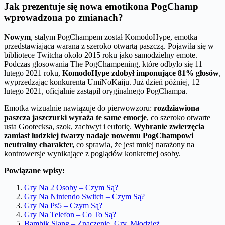
Jak prezentuje się nowa emotikona PogChamp
wprowadzona po zmianach?
Nowym
, stałym PogChampem został KomodoHype, emotka
przedstawiająca warana z szeroko otwartą paszczą. Pojawiła się w
bibliotece Twitcha około 2015 roku jako samodzielny emote.
Podczas głosowania The PogChampening, które odbyło się 11
lutego 2021 roku,
KomodoHype zdobył imponujące 81% głosów
,
wyprzedzając konkurenta UmiNoKaiju. Już dzień później, 12
lutego 2021, oficjalnie zastąpił oryginalnego PogChampa.
Emotka wizualnie nawiązuje do pierwowzoru:
rozdziawiona
paszcza jaszczurki wyraża te same emocje
, co szeroko otwarte
usta Gootecksa, szok, zachwyt i euforię.
Wybranie zwierzęcia
zamiast ludzkiej twarzy nadaje nowemu PogChampowi
neutralny charakter,
co sprawia, że jest mniej narażony na
kontrowersje wynikające z poglądów konkretnej osoby.
Powiązane wpisy:
Gry Na 2 Osoby – Czym Są?
Gry Na Nintendo Switch – Czym Są?
Gry Na Ps5 – Czym Są?
Gry Na Telefon – Co To Są?
Bambik Slang – Znaczenie, Gry, Młodzież