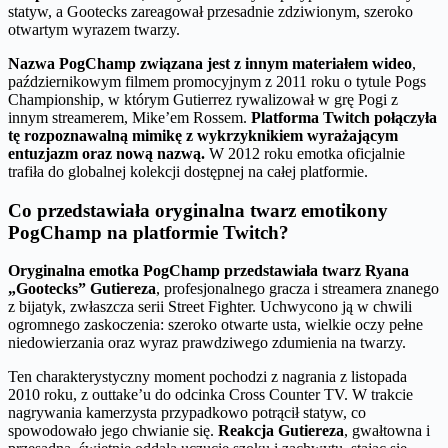
statyw, a Gootecks zareagował przesadnie zdziwionym, szeroko
otwartym wyrazem twarzy.
Nazwa PogChamp związana jest z innym materiałem wideo
,
październikowym filmem promocyjnym z 2011 roku o tytule Pogs
Championship, w którym Gutierrez rywalizował w grę Pogi z
innym streamerem, Mike’em Rossem.
Platforma Twitch połączyła
tę rozpoznawalną mimikę z wykrzyknikiem wyrażającym
entuzjazm oraz nową nazwą.
W 2012 roku emotka oficjalnie
trafiła do globalnej kolekcji dostępnej na całej platformie.
Co przedstawiała oryginalna twarz emotikony
PogChamp na platformie Twitch?
Oryginalna emotka PogChamp przedstawiała twarz Ryana
„Gootecks” Gutiereza
, profesjonalnego gracza i streamera znanego
z bijatyk, zwłaszcza serii Street Fighter. Uchwycono ją w chwili
ogromnego zaskoczenia: szeroko otwarte usta, wielkie oczy pełne
niedowierzania oraz wyraz prawdziwego zdumienia na twarzy.
Ten charakterystyczny moment pochodzi z nagrania z listopada
2010 roku, z outtake’u do odcinka Cross Counter TV. W trakcie
nagrywania kamerzysta przypadkowo potrącił statyw, co
spowodowało jego chwianie się.
Reakcja Gutiereza
, gwałtowna i