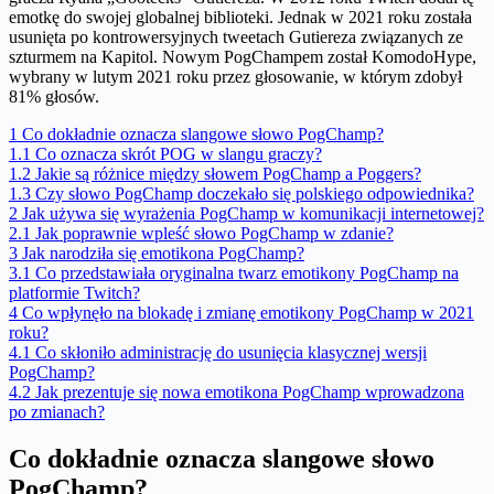
emotkę do swojej globalnej biblioteki. Jednak w 2021 roku została
usunięta po kontrowersyjnych tweetach Gutiereza związanych ze
szturmem na Kapitol. Nowym PogChampem został KomodoHype,
wybrany w lutym 2021 roku przez głosowanie, w którym zdobył
81% głosów.
1
Co dokładnie oznacza slangowe słowo PogChamp?
1.1
Co oznacza skrót POG w slangu graczy?
1.2
Jakie są różnice między słowem PogChamp a Poggers?
1.3
Czy słowo PogChamp doczekało się polskiego odpowiednika?
2
Jak używa się wyrażenia PogChamp w komunikacji internetowej?
2.1
Jak poprawnie wpleść słowo PogChamp w zdanie?
3
Jak narodziła się emotikona PogChamp?
3.1
Co przedstawiała oryginalna twarz emotikony PogChamp na
platformie Twitch?
4
Co wpłynęło na blokadę i zmianę emotikony PogChamp w 2021
roku?
4.1
Co skłoniło administrację do usunięcia klasycznej wersji
PogChamp?
4.2
Jak prezentuje się nowa emotikona PogChamp wprowadzona
po zmianach?
Co dokładnie oznacza slangowe słowo
PogChamp?