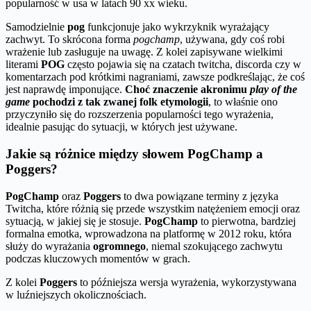
popularność w usa w latach 90 xx wieku.
Samodzielnie
pog
funkcjonuje jako wykrzyknik wyrażający
zachwyt. To skrócona forma
pogchamp
, używana, gdy coś robi
wrażenie lub zasługuje na uwagę. Z kolei zapisywane wielkimi
literami
POG
często pojawia się na czatach twitcha, discorda czy w
komentarzach pod krótkimi nagraniami, zawsze podkreślając, że coś
jest naprawdę imponujące.
Choć znaczenie akronimu
play of the
game
pochodzi z tak zwanej folk etymologii
, to właśnie ono
przyczyniło się do rozszerzenia popularności tego wyrażenia,
idealnie pasując do sytuacji, w których jest używane.
Jakie są różnice między słowem PogChamp a
Poggers?
PogChamp
oraz
Poggers
to dwa powiązane terminy z języka
Twitcha, które różnią się przede wszystkim natężeniem emocji oraz
sytuacją, w jakiej się je stosuje.
PogChamp
to pierwotna, bardziej
formalna emotka, wprowadzona na platformę w 2012 roku, która
służy do wyrażania
ogromnego
, niemal szokującego zachwytu
podczas kluczowych momentów w grach.
Z kolei
Poggers
to późniejsza wersja wyrażenia, wykorzystywana
w luźniejszych okolicznościach.