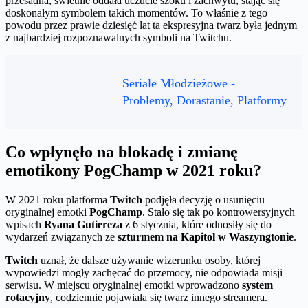
przesadna, świetnie oddała uczucie szoku i zachwytu, stając się
doskonałym symbolem takich momentów. To właśnie z tego
powodu przez prawie dziesięć lat ta ekspresyjna twarz była jednym
z najbardziej rozpoznawalnych symboli na Twitchu.
Seriale Młodzieżowe -
Problemy, Dorastanie, Platformy
Co wpłynęło na blokadę i zmianę
emotikony PogChamp w 2021 roku?
W 2021 roku platforma
Twitch
podjęła decyzję o usunięciu
oryginalnej emotki
PogChamp
. Stało się tak po kontrowersyjnych
wpisach
Ryana Gutiereza
z 6 stycznia, które odnosiły się do
wydarzeń związanych ze
szturmem na Kapitol w Waszyngtonie
.
Twitch
uznał, że dalsze używanie wizerunku osoby, której
wypowiedzi mogły zachęcać do przemocy, nie odpowiada misji
serwisu. W miejscu oryginalnej emotki wprowadzono
system
rotacyjny
, codziennie pojawiała się twarz innego streamera.