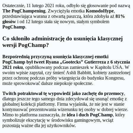
Ostatecznie, 11 lutego 2021 roku, odbyło się głosowanie pod nazwą
The PogChampening
. Zwyciężyła emotka
KomodoHype
,
przedstawiająca warana z otwartą paszczą, która zdobyła aż
81%
głosów
i od 12 lutego stała się nowym, stałym symbolem
PogChamp
.
Co skłoniło administrację do usunięcia klasycznej
wersji PogChamp?
Bezpośrednią przyczyną usunięcia klasycznej emotki
PogChamp był tweet Ryana „Gootecks” Gutierreza z 6 stycznia
2021 roku
, opublikowany podczas zamieszek w Kapitolu USA. W
swoim wpisie zapytał, czy śmierć Ashli Babbitt, kobiety zastrzelonej
przez ochronę podczas próby wtargnięcia do budynku Kongresu,
może sprowokować dalsze niepokoje społeczne.
Twitch potraktował tę wypowiedź jako zachętę do przemocy
,
dlatego jeszcze tego samego dnia zdecydował się usunąć emotkę z
globalnej kolekcji platformy. Firma wyjaśniła, że nie jest w stanie
kontynuować prezentowania wizerunku tej osoby w dobrej wierze.
Mimo to platforma zaznaczyła, że
idea i duch PogChamp
, który
symbolizuje ekscytację w środowisku gamingowym, wciąż
pozostają ważne dla jej użytkowników.