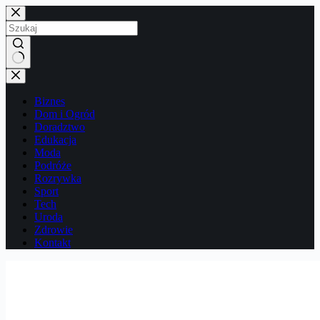
Przejdź
do
treści
Brak
wyników
Biznes
Dom i Ogród
Doradztwo
Edukacja
Moda
Podróże
Rozrywka
Sport
Tech
Uroda
Zdrowie
Kontakt