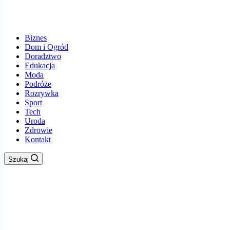
Biznes
Dom i Ogród
Doradztwo
Edukacja
Moda
Podróże
Rozrywka
Sport
Tech
Uroda
Zdrowie
Kontakt
Szukaj