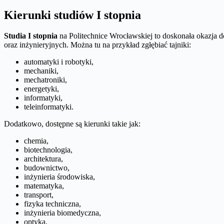
Kierunki studiów I stopnia
Studia I stopnia
na Politechnice Wrocławskiej to doskonała okazja d
oraz inżynieryjnych. Można tu na przykład zgłębiać tajniki:
automatyki i robotyki,
mechaniki,
mechatroniki,
energetyki,
informatyki,
teleinformatyki.
Dodatkowo, dostępne są kierunki takie jak:
chemia,
biotechnologia,
architektura,
budownictwo,
inżynieria środowiska,
matematyka,
transport,
fizyka techniczna,
inżynieria biomedyczna,
optyka.