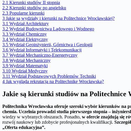
2.1
Kierunki studiów II stopnia
2.2
Kierunki studiów po angielsku
2.3
Popularne kierunki
3
Jakie są wydziały i kierunki na Politechnice Wrocławskiej?
3.1
Wydział Architektury
3.2
Wydział Budownictwa Lądowego i Wodnego
3.3
Wydział Chemiczny
3.4
Wydział Elektryczny
3.5
Wydział Geoinżynierii, Górnictwa i Geologii
3.6
Wydział Informatyki i Telekomunikacji
3.7
Wydział Mechaniczno-Energetyczny
3.8
Wydział Mechaniczny
3.9
Wydział Matematyki
3.10
Wydział Medyczny
3.11
Wydział Podstawowych Problemów Techniki
4
Jak wygląda rekrutacja na Politechnikę Wrocławską?
Jakie są kierunki studiów na Politechnice
Politechnika Wrocławska oferuje szeroki wybór kierunków na p
chemia.
Uczelnia prowadzi studia pierwszego stopnia – inżynierski
wiedzy w wybranych obszarach. Ponadto,
w ofercie znajdują się r
rozwój naukowy lub zdobycie profesjonalnych kwalifikacji.
Szczegół
„Oferta edukacyjna”.