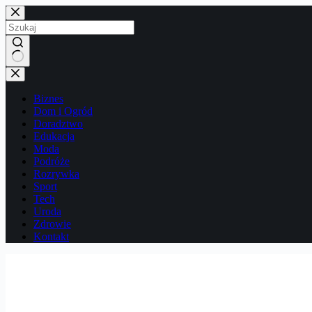
Przejdź
do
treści
Brak
wyników
Biznes
Dom i Ogród
Doradztwo
Edukacja
Moda
Podróże
Rozrywka
Sport
Tech
Uroda
Zdrowie
Kontakt