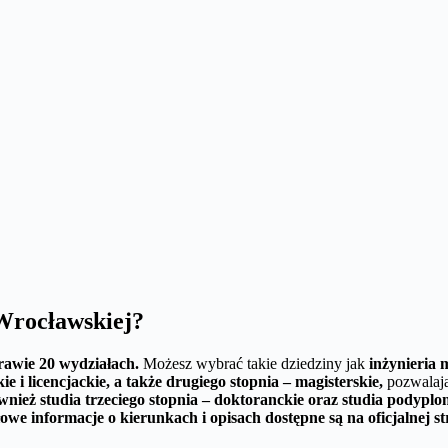
 Wrocławskiej?
rawie 20 wydziałach.
Możesz wybrać takie dziedziny jak
inżynieria 
e i licencjackie, a także drugiego stopnia – magisterskie,
pozwalają
ównież studia trzeciego stopnia – doktoranckie oraz studia podypl
owe informacje o kierunkach i opisach dostępne są na oficjalnej 