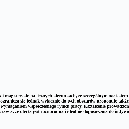
k i magisterskie na licznych kierunkach, ze szczególnym naciskiem
e ogranicza się jednak wyłącznie do tych obszarów proponuje takż
ać wymaganiom współczesnego rynku pracy.
Kształcenie prowadzone
prawia, że oferta jest różnorodna i idealnie dopasowana do indyw