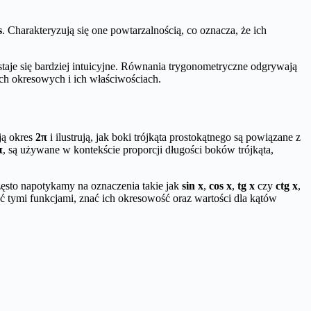
s
. Charakteryzują się one powtarzalnością, co oznacza, że ich
staje się bardziej intuicyjne. Równania trygonometryczne odgrywają
ch okresowych i ich właściwościach.
ą okres
2π
i ilustrują, jak boki trójkąta prostokątnego są powiązane z
π
, są używane w kontekście proporcji długości boków trójkąta,
zęsto napotykamy na oznaczenia takie jak
sin x
,
cos x
,
tg x
czy
ctg x
,
 tymi funkcjami, znać ich okresowość oraz wartości dla kątów