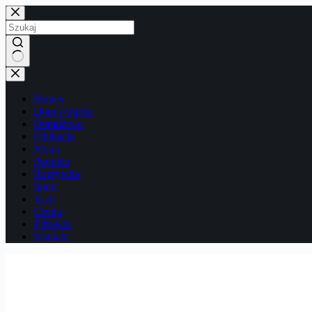
Przejdź
do
treści
Brak
wyników
Biznes
Dom i Ogród
Doradztwo
Edukacja
Moda
Podróże
Rozrywka
Sport
Tech
Uroda
Zdrowie
Kontakt