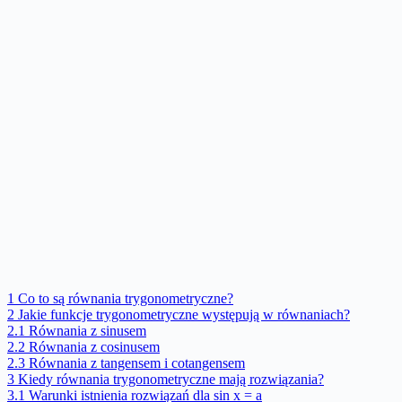
1
Co to są równania trygonometryczne?
2
Jakie funkcje trygonometryczne występują w równaniach?
2.1
Równania z sinusem
2.2
Równania z cosinusem
2.3
Równania z tangensem i cotangensem
3
Kiedy równania trygonometryczne mają rozwiązania?
3.1
Warunki istnienia rozwiązań dla sin x = a