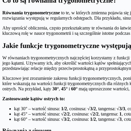
Co to są równania trygonometryczne?
Równania trygonometryczne
to te, w których zmienna pojawia się 
rozwiązania występują w regularnych odstępach. Dla przykładu, sinu
Aby uprościć obliczenia, często przekształcamy te równania do łatwie
kluczową rolę w nauce trygonometrii i są szczególnie istotne podcz
Jakie funkcje trygonometryczne występuj
W równaniach trygonometrycznych najczęściej korzystamy z funkcji 
jego kątami. Używamy ich, aby określić wartości kątów spełniających
przedstawiając relacje między przeciwprostokątną a przyprostokątnym
Kluczowe jest zrozumienie zakresu funkcji trygonometrycznych, poni
które wskazują na wartości funkcji trygonometrycznych dla różnych
ostrych. Na przykład, kąty
30°
,
45°
i
60°
mają uproszczone wartości, 
Zastosowanie kątów ostrych to:
kąt 30° – wartość sinusa:
1/2
, cosinusa:
√3/2
, tangensa:
√3/3
, c
kąt 45° – wartość sinusa:
√2/2
, cosinusa:
√2/2
, tangensa:
1
, co
kąt 60° – wartość sinusa:
√3/2
, cosinusa:
1/2
, tangensa:
√3
, co
Równania z sinusem