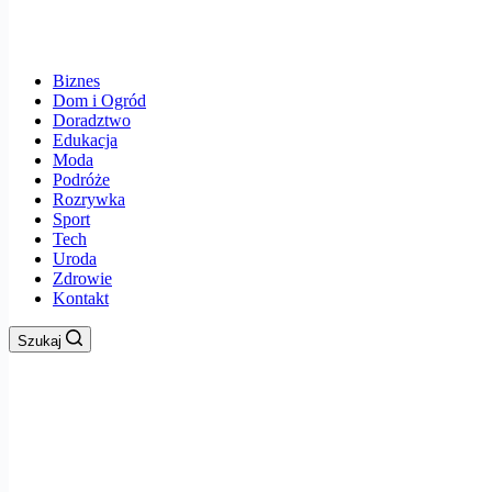
Biznes
Dom i Ogród
Doradztwo
Edukacja
Moda
Podróże
Rozrywka
Sport
Tech
Uroda
Zdrowie
Kontakt
Szukaj