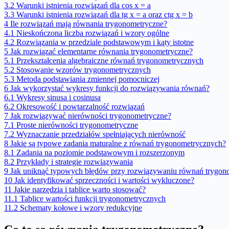
3.2
Warunki istnienia rozwiązań dla cos x = a
3.3
Warunki istnienia rozwiązań dla tg x = a oraz ctg x = b
4
Ile rozwiązań mają równania trygonometryczne?
4.1
Nieskończona liczba rozwiązań i wzory ogólne
4.2
Rozwiązania w przedziale podstawowym i kąty istotne
5
Jak rozwiązać elementarne równania trygonometryczne?
5.1
Przekształcenia algebraiczne równań trygonometrycznych
5.2
Stosowanie wzorów trygonometrycznych
5.3
Metoda podstawiania zmiennej pomocniczej
6
Jak wykorzystać wykresy funkcji do rozwiązywania równań?
6.1
Wykresy sinusa i cosinusa
6.2
Okresowość i powtarzalność rozwiązań
7
Jak rozwiązywać nierówności trygonometryczne?
7.1
Proste nierówności trygonometryczne
7.2
Wyznaczanie przedziałów spełniających nierówność
8
Jakie są typowe zadania maturalne z równań trygonometrycznych?
8.1
Zadania na poziomie podstawowym i rozszerzonym
8.2
Przykłady i strategie rozwiązywania
9
Jak uniknąć typowych błędów przy rozwiązywaniu równań trygon
10
Jak identyfikować sprzeczności i wartości wykluczone?
11
Jakie narzędzia i tablice warto stosować?
11.1
Tablice wartości funkcji trygonometrycznych
11.2
Schematy kołowe i wzory redukcyjne