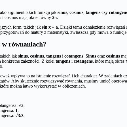
jako argument takich funkcji jak
sinus
,
cosinus
,
tangens
czy
cotangen
s i cosinus mają okres równy
2π
.
jszych form, takich jak
sin x = a
. Dzięki temu odnalezienie rozwiązań 
as przygotowań do matury z matematyki, zwłaszcza gdy mowa o funkcja
ą w równaniach?
takich jak
sinus
,
cosinus
,
tangens
i
cotangens
.
Sinus
oraz
cosinus
maj
 konkretne zależności. Z kolei
tangens
i
cotangens
, które mają okres
i.
eważ wpływa to na istnienie rozwiązań i ich charakter. W zadaniach c
 kątów. Aby skutecznie rozwiązywać równania, musimy umieć operować
które można łatwo wykorzystać w obliczeniach.
otangensa:
√3
,
tangensa:
1
,
tangensa:
√3/3
.