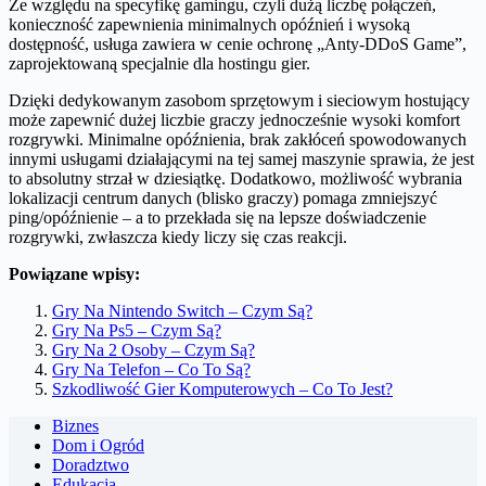
Ze względu na specyfikę gamingu, czyli dużą liczbę połączeń,
konieczność zapewnienia minimalnych opóźnień i wysoką
dostępność, usługa zawiera w cenie ochronę „Anty-DDoS Game”,
zaprojektowaną specjalnie dla hostingu gier.
Dzięki dedykowanym zasobom sprzętowym i sieciowym hostujący
może zapewnić dużej liczbie graczy jednocześnie wysoki komfort
rozgrywki. Minimalne opóźnienia, brak zakłóceń spowodowanych
innymi usługami działającymi na tej samej maszynie sprawia, że jest
to absolutny strzał w dziesiątkę. Dodatkowo, możliwość wybrania
lokalizacji centrum danych (blisko graczy) pomaga zmniejszyć
ping/opóźnienie – a to przekłada się na lepsze doświadczenie
rozgrywki, zwłaszcza kiedy liczy się czas reakcji.
Powiązane wpisy:
Gry Na Nintendo Switch – Czym Są?
Gry Na Ps5 – Czym Są?
Gry Na 2 Osoby – Czym Są?
Gry Na Telefon – Co To Są?
Szkodliwość Gier Komputerowych – Co To Jest?
Biznes
Dom i Ogród
Doradztwo
Edukacja