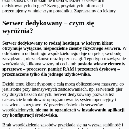
okoliczności. Co dokładnie trzeba wiedzieć o serwerach
dedykowanych do gier? Szereg przydatnych informacji
prezentujemy w niniejszym poradniku. Zapraszamy do lektury.
Serwer dedykowany – czym się
wyróżnia?
Serwer dedykowany to rodzaj hostingu, w którym klient
otrzymuje wyłączne, niepodzielne zasoby fizycznego serwera.
W
odróżnieniu od hostingu współdzielonego daje on pełną swobodę
zarządzania, niezależność oraz lepsze osiągi. Tego typu rozwiązanie
wyróżnia się kilkoma ważnymi cechami:
posiada własne elementy
sprzętowe – procesory, pamięć RAM i przestrzeń dyskową –
przeznaczone tylko dla jednego użytkownika.
Dzięki temu klient dysponuje całą mocą obliczeniową maszyny, co
jest istotne przy intensywnych zastosowaniach, np. serwerach gier
czy dużych bazach danych. Serwer dedykowany pozwala też
całkowicie kontrolować oprogramowanie, system operacyjny i
ustawienia sprzętowe. W przeciwieństwie do serwerów
współdzielonych,
nie ma tu ograniczeń w instalowaniu aplikacji
czy konfiguracji środowiska.
Brak współdzielenia zasobów przekłada się na wyższą stabilność i