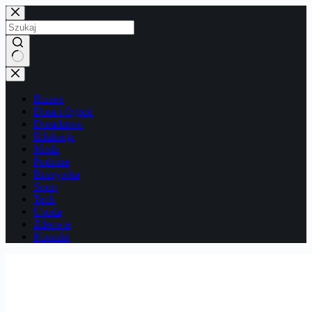
Przejdź
do
treści
Brak
wyników
Biznes
Dom i Ogród
Doradztwo
Edukacja
Moda
Podróże
Rozrywka
Sport
Tech
Uroda
Zdrowie
Kontakt