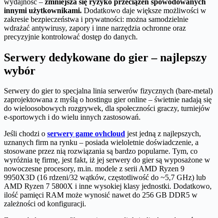
wydajność –
zmniejsza się ryzyko przeciążeń spowodowanych
innymi użytkownikami.
Dodatkowo daje większe możliwości w
zakresie bezpieczeństwa i prywatności: można samodzielnie
wdrażać antywirusy, zapory i inne narzędzia ochronne oraz
precyzyjnie kontrolować dostęp do danych.
Serwery dedykowane do gier – najlepszy
wybór
Serwery do gier to specjalna linia serwerów fizycznych (bare-metal)
zaprojektowana z myślą o hostingu gier online – świetnie nadają się
do wieloosobowych rozgrywek, dla społeczności graczy, turniejów
e-sportowych i do wielu innych zastosowań.
Jeśli chodzi o
se
rwery game ovhcloud
jest jedną z najlepszych,
uznanych firm na rynku – posiada wieloletnie doświadczenie, a
stosowane przez nią rozwiązania są bardzo popularne. Tym, co
wyróżnia tę firmę, jest fakt, iż jej serwery do gier są wyposażone w
nowoczesne procesory, m.in. modele z serii AMD Ryzen 9
9950X3D (16 rdzeni/32 wątków, częstotliwość do ~5,7 GHz) lub
AMD Ryzen 7 5800X i inne wysokiej klasy jednostki. Dodatkowo,
ilość pamięci RAM może wynosić nawet do 256 GB DDR5 w
zależności od konfiguracji.