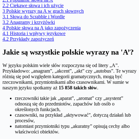
2.2
Ciekawe słowa i ich użycie
3
Polskie wyrazy na A w grach słownych
3.1
Słowa do Scrabble i Wordle
3.2
Anagramy i krzyżówki
4
Polskie słowa na A jako zapożyczenia
4.1
Historia i wpływy językowe
4.2
Przykłady zapożyczeń
Jakie są wszystkie polskie wyrazy na 'A’?
W języku polskim wiele słów rozpoczyna się od litery „A”.
Przykładowo: „anagram”, „akcent”, „akt” czy „autobus”. Te wyrazy
różnią się pod względem kategorii gramatycznych, mogą być
rzeczownikami, przymiotnikami albo czasownikami. W sumie w
naszym języku spotkamy aż
15 858 takich słów
.
rzeczowniki takie jak „aparat”, „aromat” czy „asystent”
odnoszą się do przedmiotów, zapachów lub osób o
określonych funkcjach,
czasowniki, na przykład „aktywować”, dotyczą działań lub
procesów,
natomiast przymiotniki typu „akuratny” opisują cechy albo
właściwości obiektów.