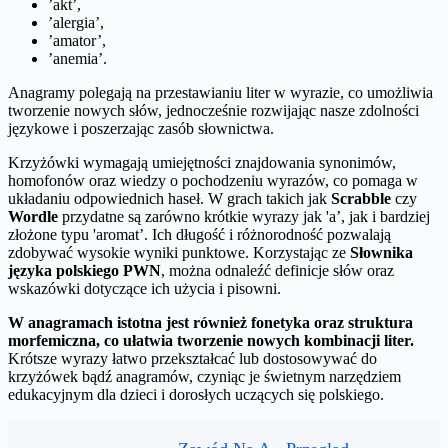
’akt’,
’alergia’,
’amator’,
’anemia’.
Anagramy polegają na przestawianiu liter w wyrazie, co umożliwia
tworzenie nowych słów, jednocześnie rozwijając nasze zdolności
językowe i poszerzając zasób słownictwa.
Krzyżówki wymagają umiejętności znajdowania synonimów,
homofonów oraz wiedzy o pochodzeniu wyrazów, co pomaga w
układaniu odpowiednich haseł. W grach takich jak
Scrabble
czy
Wordle
przydatne są zarówno krótkie wyrazy jak 'a’, jak i bardziej
złożone typu 'aromat’. Ich długość i różnorodność pozwalają
zdobywać wysokie wyniki punktowe. Korzystając ze
Słownika
języka polskiego PWN
, można odnaleźć definicje słów oraz
wskazówki dotyczące ich użycia i pisowni.
W anagramach istotna jest również fonetyka oraz struktura
morfemiczna, co ułatwia tworzenie nowych kombinacji liter.
Krótsze wyrazy łatwo przekształcać lub dostosowywać do
krzyżówek bądź anagramów, czyniąc je świetnym narzędziem
edukacyjnym dla dzieci i dorosłych uczących się polskiego.