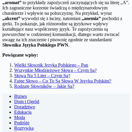
„aromat”
to przykłady zapożyczeń zaczynających się na literę „A”.
Ich zagraniczne korzenie świadczą o międzynarodowym
charakterze i wpływie na polszczyznę. Na przykład, wyraz
„akcent”
wywodzi się z łaciny, natomiast
„anemia”
pochodzi z
greki. To pokazuje, jak różnorodne są językowe wpływy
kształtujące nasz współczesny język. Te zapożyczenia są
powszechne w codziennej komunikacji, dlatego warto zwracać
uwagę na ich znaczenie i pisownię zgodnie ze standardami
Słownika Języka Polskiego PWN
.
Powiązane wpisy:
Wielki Słownik Języka Polskiego – Pan
Wszystkie Młodzieżowe Słowa – Czym Są?
Słowa Na 5 Liter – Czym Są?
Fajne Słowo – Co To Są Słowa W Języku Polskim?
Rodzaje Słowników – Jakie Są?
Biznes
Dom i Ogród
Doradztwo
Edukacja
Moda
Podróże
Rozrywka