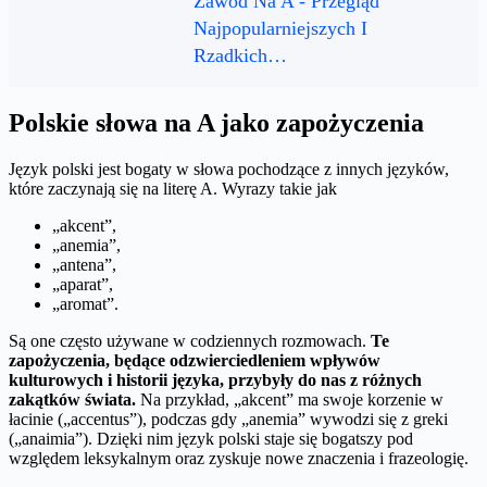
Zawód Na A - Przegląd
Najpopularniejszych I
Rzadkich…
Polskie słowa na A jako zapożyczenia
Język polski jest bogaty w słowa pochodzące z innych języków,
które zaczynają się na literę A. Wyrazy takie jak
„akcent”,
„anemia”,
„antena”,
„aparat”,
„aromat”.
Są one często używane w codziennych rozmowach.
Te
zapożyczenia, będące odzwierciedleniem wpływów
kulturowych i historii języka, przybyły do nas z różnych
zakątków świata.
Na przykład, „akcent” ma swoje korzenie w
łacinie („accentus”), podczas gdy „anemia” wywodzi się z greki
(„anaimia”). Dzięki nim język polski staje się bogatszy pod
względem leksykalnym oraz zyskuje nowe znaczenia i frazeologię.