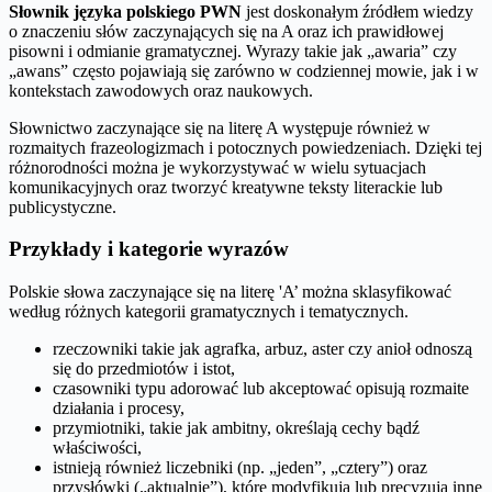
Słownik języka polskiego PWN
jest doskonałym źródłem wiedzy
o znaczeniu słów zaczynających się na A oraz ich prawidłowej
pisowni i odmianie gramatycznej. Wyrazy takie jak „awaria” czy
„awans” często pojawiają się zarówno w codziennej mowie, jak i w
kontekstach zawodowych oraz naukowych.
Słownictwo zaczynające się na literę A występuje również w
rozmaitych frazeologizmach i potocznych powiedzeniach. Dzięki tej
różnorodności można je wykorzystywać w wielu sytuacjach
komunikacyjnych oraz tworzyć kreatywne teksty literackie lub
publicystyczne.
Przykłady i kategorie wyrazów
Polskie słowa zaczynające się na literę 'A’ można sklasyfikować
według różnych kategorii gramatycznych i tematycznych.
rzeczowniki takie jak agrafka, arbuz, aster czy anioł odnoszą
się do przedmiotów i istot,
czasowniki typu adorować lub akceptować opisują rozmaite
działania i procesy,
przymiotniki, takie jak ambitny, określają cechy bądź
właściwości,
istnieją również liczebniki (np. „jeden”, „cztery”) oraz
przysłówki („aktualnie”), które modyfikują lub precyzują inne