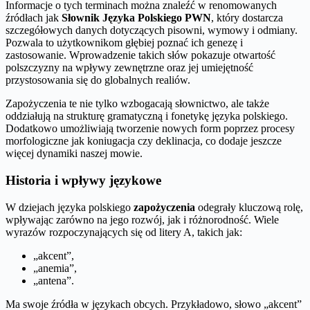
Informacje o tych terminach można znaleźć w renomowanych
źródłach jak
Słownik Języka Polskiego PWN
, który dostarcza
szczegółowych danych dotyczących pisowni, wymowy i odmiany.
Pozwala to użytkownikom głębiej poznać ich genezę i
zastosowanie. Wprowadzenie takich słów pokazuje otwartość
polszczyzny na wpływy zewnętrzne oraz jej umiejętność
przystosowania się do globalnych realiów.
Zapożyczenia te nie tylko wzbogacają słownictwo, ale także
oddziałują na strukturę gramatyczną i fonetykę języka polskiego.
Dodatkowo umożliwiają tworzenie nowych form poprzez procesy
morfologiczne jak koniugacja czy deklinacja, co dodaje jeszcze
więcej dynamiki naszej mowie.
Historia i wpływy językowe
W dziejach języka polskiego
zapożyczenia
odegrały kluczową rolę,
wpływając zarówno na jego rozwój, jak i różnorodność. Wiele
wyrazów rozpoczynających się od litery A, takich jak:
„akcent”,
„anemia”,
„antena”.
Ma swoje źródła w językach obcych. Przykładowo, słowo „akcent”