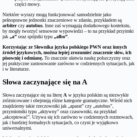
części mowy.
Niektóre wyrazy mogą funkcjonować samodzielnie jako
pełnoprawne jednostki znaczeniowe w zdaniu, przykładem są
arbiter
czy
autobus
. Inne zaś wymagają dodatkowego kontekstu,
by mogły tworzyć sensowne wypowiedzi – to na przykład przyimki
jak
„a”
oraz spójniki typu
„albo”
.
Korzystając ze Słownika języka polskiego PWN oraz innych
źródeł językowych, można lepiej zrozumieć znaczenie słów, ich
pisownię i odmianę.
To znacznie ułatwia naukę polszczyzny oraz
jej praktyczne zastosowanie zarówno w codziennych sytuacjach, jak
i w literaturze.
Słowa zaczynające się na A
Słowa zaczynające się na literę
A
w języku polskim są niezwykle
zróżnicowane i obejmują różne kategorie gramatyczne. Wśród nich
znajdziemy takie rzeczowniki jak „aparat” czy „autobus”,
przymiotniki typu „aktywny” oraz czasowniki, na przykład
„akceptować”. Używa się ich zarówno w codziennych rozmowach,
jak i bardziej formalnych sytuacjach, co czyni je wyjątkowo
uniwersalnymi.