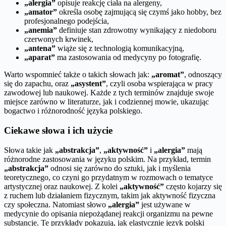
„alergia”
opisuje reakcję ciała na alergeny,
„amator”
określa osobę zajmującą się czymś jako hobby, bez
profesjonalnego podejścia,
„anemia”
definiuje stan zdrowotny wynikający z niedoboru
czerwonych krwinek,
„antena”
wiąże się z technologią komunikacyjną,
„aparat”
ma zastosowania od medycyny po fotografię.
Warto wspomnieć także o takich słowach jak:
„aromat”
, odnoszący
się do zapachu, oraz
„asystent”
, czyli osoba wspierająca w pracy
zawodowej lub naukowej. Każde z tych terminów znajduje swoje
miejsce zarówno w literaturze, jak i codziennej mowie, ukazując
bogactwo i różnorodność języka polskiego.
Ciekawe słowa i ich użycie
Słowa takie jak
„abstrakcja”
,
„aktywność”
i
„alergia”
mają
różnorodne zastosowania w języku polskim. Na przykład, termin
„abstrakcja”
odnosi się zarówno do sztuki, jak i myślenia
teoretycznego, co czyni go przydatnym w rozmowach o tematyce
artystycznej oraz naukowej. Z kolei
„aktywność”
często kojarzy się
z ruchem lub działaniem fizycznym, takim jak aktywność fizyczna
czy społeczna. Natomiast słowo
„alergia”
jest używane w
medycynie do opisania niepożądanej reakcji organizmu na pewne
substancje. Te przykłady pokazują, jak elastycznie język polski