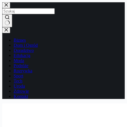
Przejdź
do
treści
Brak
wyników
Biznes
Dom i Ogród
Doradztwo
Edukacja
Moda
Podróże
Rozrywka
Sport
Tech
Uroda
Zdrowie
Kontakt