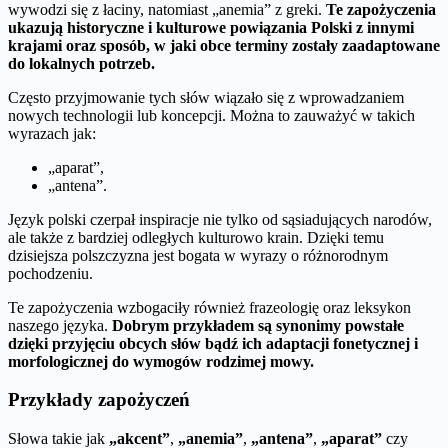
wywodzi się z łaciny, natomiast „anemia” z greki.
Te zapożyczenia
ukazują historyczne i kulturowe powiązania Polski z innymi
krajami oraz sposób, w jaki obce terminy zostały zaadaptowane
do lokalnych potrzeb.
Często przyjmowanie tych słów wiązało się z wprowadzaniem
nowych technologii lub koncepcji. Można to zauważyć w takich
wyrazach jak:
„aparat”,
„antena”.
Język polski czerpał inspiracje nie tylko od sąsiadujących narodów,
ale także z bardziej odległych kulturowo krain. Dzięki temu
dzisiejsza polszczyzna jest bogata w wyrazy o różnorodnym
pochodzeniu.
Te zapożyczenia wzbogaciły również frazeologię oraz leksykon
naszego języka.
Dobrym przykładem są synonimy powstałe
dzięki przyjęciu obcych słów bądź ich adaptacji fonetycznej i
morfologicznej do wymogów rodzimej mowy.
Przykłady zapożyczeń
Słowa takie jak
„akcent”
,
„anemia”
,
„antena”
,
„aparat”
czy