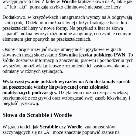
występujących liter. Z kolei w
Wordle
krótsze słowa na A, takie jak
„a” lub „akt”, pomagają szybko eliminować niepasujące litery.
Dodatkowo, w krzyżówkach i anagramach wyrazy na A odgrywają
istotną rolę. Dzięki nim można łatwiej ułożyć brakujące hasła lub
przekształcić litery w nowe formy. Na przykład z liter ze słowa
„aparat” można tworzyć różnorodne anagramy, co czyni je cennym
elementem gier opartych na przekształceniach.
Osoby chcące rozwijać swoje umiejętności językowe w grach
słownych mogą skorzystać z
Słownika języka polskiego PWN
. To
źródło dostarcza informacji o znaczeniu, pisowni i pochodzeniu tych
wyrazów, umożliwiając lepsze zrozumienie ich zastosowania oraz
odmiany w różnych sytuacjach.
Wykorzystywanie polskich wyrazów na A to doskonały sposób
na poszerzenie wiedzy lingwistycznej oraz zdolności
analitycznych podczas gry.
Dzięki temu można czerpać większą
przyjemność z rozgrywki oraz wzbogacać swój zasób leksykalny i
biegłość językową.
Słowa do Scrabble i Wordle
W grach takich jak
Scrabble
czy
Wordle
, znajomość słów
zaczynających się na „A” może znacznie poprawić szanse na