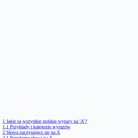
1
Jakie są wszystkie polskie wyrazy na 'A’?
1.1
Przykłady i kategorie wyrazów
2
Słowa zaczynające się na A
2.1
Popularne słowa na A