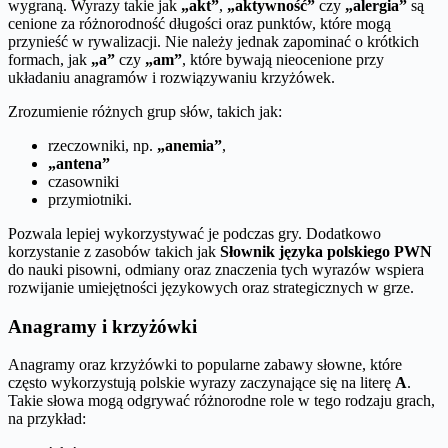
wygraną. Wyrazy takie jak
„akt”
,
„aktywność”
czy
„alergia”
są
cenione za różnorodność długości oraz punktów, które mogą
przynieść w rywalizacji. Nie należy jednak zapominać o krótkich
formach, jak
„a”
czy
„am”
, które bywają nieocenione przy
układaniu anagramów i rozwiązywaniu krzyżówek.
Zrozumienie różnych grup słów, takich jak:
rzeczowniki, np.
„anemia”
,
„antena”
czasowniki
przymiotniki.
Pozwala lepiej wykorzystywać je podczas gry. Dodatkowo
korzystanie z zasobów takich jak
Słownik języka polskiego PWN
do nauki pisowni, odmiany oraz znaczenia tych wyrazów wspiera
rozwijanie umiejętności językowych oraz strategicznych w grze.
Anagramy i krzyżówki
Anagramy oraz krzyżówki to popularne zabawy słowne, które
często wykorzystują polskie wyrazy zaczynające się na literę
A
.
Takie słowa mogą odgrywać różnorodne role w tego rodzaju grach,
na przykład: