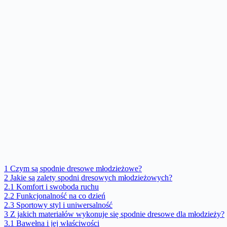
1
Czym są spodnie dresowe młodzieżowe?
2
Jakie są zalety spodni dresowych młodzieżowych?
2.1
Komfort i swoboda ruchu
2.2
Funkcjonalność na co dzień
2.3
Sportowy styl i uniwersalność
3
Z jakich materiałów wykonuje się spodnie dresowe dla młodzieży?
3.1
Bawełna i jej właściwości