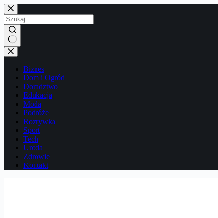
Przejdź
do
treści
Brak
wyników
Biznes
Dom i Ogród
Doradztwo
Edukacja
Moda
Podróże
Rozrywka
Sport
Tech
Uroda
Zdrowie
Kontakt