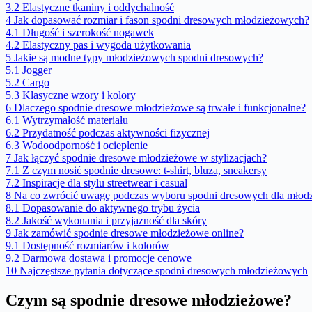
3.2
Elastyczne tkaniny i oddychalność
4
Jak dopasować rozmiar i fason spodni dresowych młodzieżowych?
4.1
Długość i szerokość nogawek
4.2
Elastyczny pas i wygoda użytkowania
5
Jakie są modne typy młodzieżowych spodni dresowych?
5.1
Jogger
5.2
Cargo
5.3
Klasyczne wzory i kolory
6
Dlaczego spodnie dresowe młodzieżowe są trwałe i funkcjonalne?
6.1
Wytrzymałość materiału
6.2
Przydatność podczas aktywności fizycznej
6.3
Wodoodporność i ocieplenie
7
Jak łączyć spodnie dresowe młodzieżowe w stylizacjach?
7.1
Z czym nosić spodnie dresowe: t-shirt, bluza, sneakersy
7.2
Inspiracje dla stylu streetwear i casual
8
Na co zwrócić uwagę podczas wyboru spodni dresowych dla młod
8.1
Dopasowanie do aktywnego trybu życia
8.2
Jakość wykonania i przyjazność dla skóry
9
Jak zamówić spodnie dresowe młodzieżowe online?
9.1
Dostępność rozmiarów i kolorów
9.2
Darmowa dostawa i promocje cenowe
10
Najczęstsze pytania dotyczące spodni dresowych młodzieżowych
Czym są spodnie dresowe młodzieżowe?