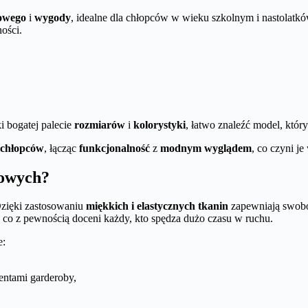
towego
i
wygody
, idealne dla chłopców w wieku szkolnym i nastolat
ości.
i bogatej palecie
rozmiarów
i
kolorystyki
, łatwo znaleźć model, któr
 chłopców
, łącząc
funkcjonalność
z
modnym wyglądem
, co czyni 
żowych?
zięki zastosowaniu
miękkich i elastycznych tkanin
zapewniają swobod
 co z pewnością doceni każdy, kto spędza dużo czasu w ruchu.
e:
entami garderoby,