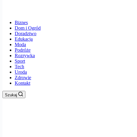
Biznes
Dom i Ogród
Doradztwo
Edukacja
Moda
Podróże
Rozrywka
Sport
Tech
Uroda
Zdrowie
Kontakt
Szukaj