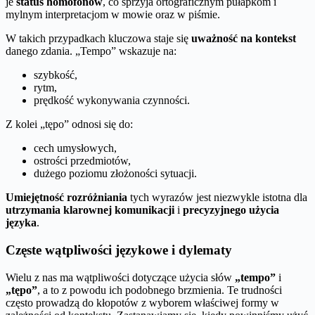
je
status homofonów
, co sprzyja ortograficznym pułapkom i
mylnym interpretacjom w mowie oraz w piśmie.
W takich przypadkach kluczowa staje się
uważność na kontekst
danego zdania. „Tempo” wskazuje na:
szybkość,
rytm,
prędkość wykonywania czynności.
Z kolei „tępo” odnosi się do:
cech umysłowych,
ostrości przedmiotów,
dużego poziomu złożoności sytuacji.
Umiejętność rozróżniania
tych wyrazów jest niezwykle istotna dla
utrzymania klarownej komunikacji
i
precyzyjnego użycia
języka
.
Częste wątpliwości językowe i dylematy
Wielu z nas ma wątpliwości dotyczące użycia słów
„tempo”
i
„tępo”
, a to z powodu ich podobnego brzmienia. Te trudności
często prowadzą do kłopotów z wyborem właściwej formy w