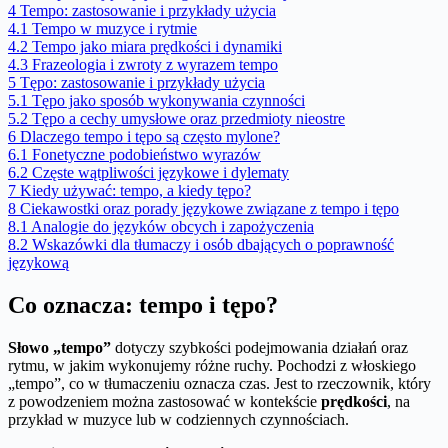
4
Tempo: zastosowanie i przykłady użycia
4.1
Tempo w muzyce i rytmie
4.2
Tempo jako miara prędkości i dynamiki
4.3
Frazeologia i zwroty z wyrazem tempo
5
Tępo: zastosowanie i przykłady użycia
5.1
Tępo jako sposób wykonywania czynności
5.2
Tępo a cechy umysłowe oraz przedmioty nieostre
6
Dlaczego tempo i tępo są często mylone?
6.1
Fonetyczne podobieństwo wyrazów
6.2
Częste wątpliwości językowe i dylematy
7
Kiedy używać: tempo, a kiedy tępo?
8
Ciekawostki oraz porady językowe związane z tempo i tępo
8.1
Analogie do języków obcych i zapożyczenia
8.2
Wskazówki dla tłumaczy i osób dbających o poprawność
językową
Co oznacza: tempo i tępo?
Słowo „tempo”
dotyczy szybkości podejmowania działań oraz
rytmu, w jakim wykonujemy różne ruchy. Pochodzi z włoskiego
„tempo”, co w tłumaczeniu oznacza czas. Jest to rzeczownik, który
z powodzeniem można zastosować w kontekście
prędkości
, na
przykład w muzyce lub w codziennych czynnościach.