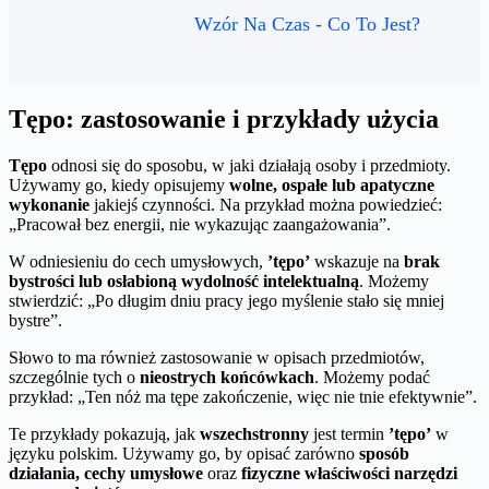
Wzór Na Czas - Co To Jest?
Tępo: zastosowanie i przykłady użycia
Tępo
odnosi się do sposobu, w jaki działają osoby i przedmioty.
Używamy go, kiedy opisujemy
wolne, ospałe lub apatyczne
wykonanie
jakiejś czynności. Na przykład można powiedzieć:
„Pracował bez energii, nie wykazując zaangażowania”.
W odniesieniu do cech umysłowych,
’tępo’
wskazuje na
brak
bystrości lub osłabioną wydolność intelektualną
. Możemy
stwierdzić: „Po długim dniu pracy jego myślenie stało się mniej
bystre”.
Słowo to ma również zastosowanie w opisach przedmiotów,
szczególnie tych o
nieostrych końcówkach
. Możemy podać
przykład: „Ten nóż ma tępe zakończenie, więc nie tnie efektywnie”.
Te przykłady pokazują, jak
wszechstronny
jest termin
’tępo’
w
języku polskim. Używamy go, by opisać zarówno
sposób
działania, cechy umysłowe
oraz
fizyczne właściwości narzędzi