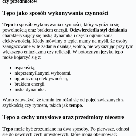
czy przedmiotów
.
Tępo jako sposób wykonywania czynności
Tępo
to sposób wykonywania czynności, który wyróżnia się
powolnością oraz brakiem energii.
Odzwierciedla styl działania
charakteryzujący się niską dynamiką i często ograniczoną
efektywnością. Kiedy mówimy o tępie, mamy na myśli, że osoby
zaangażowane w te zadania działają wolno, nie wykazując przy tym
większego entuzjazmu czy refleksji. W potocznym języku tępo
może kojarzyć się z:
ospałością,
nieprzemyślanymi wyborami,
ograniczoną efektywnością,
brakiem energii,
niską dynamiką.
Warto zauważyć, że termin ten różni się od pojęć związanych z
szybkością czy rytmem, takich jak
tempo
.
Tępo a cechy umysłowe oraz przedmioty nieostre
Tępo
może być zrozumiane na dwa sposoby. Po pierwsze, odnosi
się do pewnych cech umysłowych, które mogą obejmować: