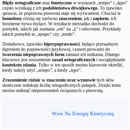
Błędy ortograficzne
oraz
fonetyczne
w wyrazach „tempo” i „tępo”
często wynikają z ich
podobieństwa dźwiękowego
. To zjawisko
sprawia, że poprawna pisownia staje się wyzwaniem. Chociaż te
homofony
różnią się zarówno
znaczeniem
, jak i
zapisem
, ich
brzmienie bywa mylące. W rezultacie nierzadko dochodzi do
pomyłek, takich jak zamiana „em” na „ę” i odwrotnie. Przykłady
takich pomyłek to „tęmpo” czy „temło”.
Dodatkowo, zjawisko
hiperpoprawności
, będące przesadnym
dążeniem do poprawności językowej, czasem prowadzi do
tworzenia niepoprawnych form
zamiast ich unikania. Dlatego
kluczowe jest zrozumienie
zasad ortograficznych
i uwzględnianie
kontekstu zdania
. Tylko w ten sposób można klarownie określić,
kiedy należy użyć „tempo”, a kiedy „tępo”.
Zrozumienie różnic w znaczeniu oraz wymowie
tych słów
skutecznie redukuje liczbę ortograficznych pułapek. Dzięki temu
można uniknąć nieporozumień związanych z pisownią.
Wzór Na Energię Kinetyczną