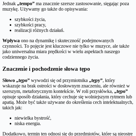
Jednak
„tempo”
ma znacznie szersze zastosowanie, sięgając poza
muzykę. Używamy go także do opisywania:
szybkości życia,
szybkości pracy,
realizacji różnych działań.
Wpływa
ono na dynamikę i skuteczność podejmowanych
czynności. To pojęcie jest kluczowe nie tylko w muzyce, ale także
jako uniwersalna miara prędkości w wielu aspektach naszego
codziennego życia.
Znaczenie i pochodzenie słowa tępo
Słowo „tępo”
wywodzi się od przymiotnika
„tępy”
, który
wskazuje na brak ostrości w dosłownym znaczeniu, ale również w
szerszym, metaforycznym kontekście. W roli przysłówka,
„tępo”
opisuje sposób działania, który cechuje się wolniejszym rytmem lub
apatią. Może być także używane do określenia cech intelektualnych,
takich jak:
niewielka bystrość,
niska energia.
Dodatkowo, termin ten odnosi się do przedmiotów, które są nieostre