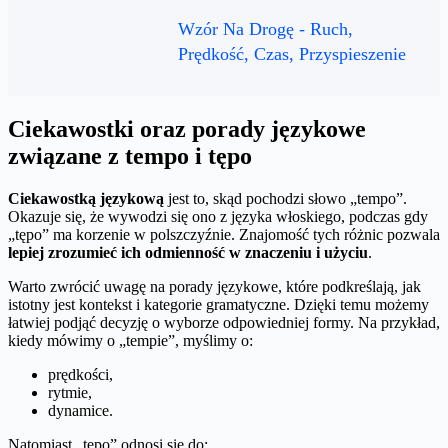
Wzór Na Drogę - Ruch,
Prędkość, Czas, Przyspieszenie
Ciekawostki oraz porady językowe
związane z tempo i tępo
Ciekawostką językową
jest to, skąd pochodzi słowo „tempo”.
Okazuje się, że wywodzi się ono z języka włoskiego, podczas gdy
„tępo” ma korzenie w polszczyźnie. Znajomość tych różnic pozwala
lepiej zrozumieć ich odmienność w znaczeniu i użyciu
.
Warto zwrócić uwagę na porady językowe, które podkreślają, jak
istotny jest kontekst i kategorie gramatyczne. Dzięki temu możemy
łatwiej podjąć decyzję o wyborze odpowiedniej formy. Na przykład,
kiedy mówimy o „tempie”, myślimy o:
prędkości,
rytmie,
dynamice.
Natomiast „tępo” odnosi się do: