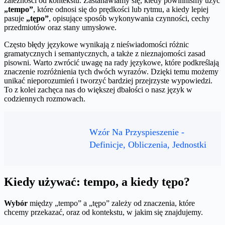
zależności od kontekstu. Zastanawiamy się, kiedy powinniśmy użyć
„tempo”
, które odnosi się do prędkości lub rytmu, a kiedy lepiej
pasuje
„tępo”
, opisujące sposób wykonywania czynności, cechy
przedmiotów oraz stany umysłowe.
Często błędy językowe wynikają z nieświadomości różnic
gramatycznych i semantycznych, a także z nieznajomości zasad
pisowni. Warto zwrócić uwagę na rady językowe, które podkreślają
znaczenie rozróżnienia tych dwóch wyrazów. Dzięki temu możemy
unikać nieporozumień i tworzyć bardziej przejrzyste wypowiedzi.
To z kolei zachęca nas do większej dbałości o nasz język w
codziennych rozmowach.
Wzór Na Przyspieszenie -
Definicje, Obliczenia, Jednostki
Kiedy używać: tempo, a kiedy tępo?
Wybór
między „tempo” a „tępo” zależy od znaczenia, które
chcemy przekazać, oraz od kontekstu, w jakim się znajdujemy.