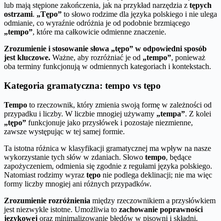
lub mają stępione zakończenia, jak na przykład narzędzia z
tępych
ostrzami
.
„Tępo”
to słowo rodzime dla języka polskiego i nie ulega
odmianie, co wyraźnie odróżnia je od podobnie brzmiącego
„tempo”
, które ma całkowicie odmienne znaczenie.
Zrozumienie i stosowanie słowa „tępo” w odpowiedni sposób
jest kluczowe.
Ważne, aby rozróżniać je od
„tempo”
, ponieważ
oba terminy funkcjonują w odmiennych kategoriach i kontekstach.
Kategoria gramatyczna: tempo vs tępo
Tempo
to rzeczownik, który zmienia swoją formę w zależności od
przypadku i liczby. W liczbie mnogiej używamy
„tempa”
. Z kolei
„tępo”
funkcjonuje jako przysłówek i pozostaje niezmienne,
zawsze występując w tej samej formie.
Ta istotna różnica w klasyfikacji gramatycznej ma wpływ na nasze
wykorzystanie tych słów w zdaniach. Słowo
tempo
, będące
zapożyczeniem, odmienia się zgodnie z regułami języka polskiego.
Natomiast rodzimy wyraz
tępo
nie podlega deklinacji; nie ma więc
formy liczby mnogiej ani różnych przypadków.
Zrozumienie rozróżnienia
między rzeczownikiem a przysłówkiem
jest niezwykle istotne. Umożliwia to
zachowanie poprawności
językowej
oraz minimalizowanie błędów w pisowni i składni.