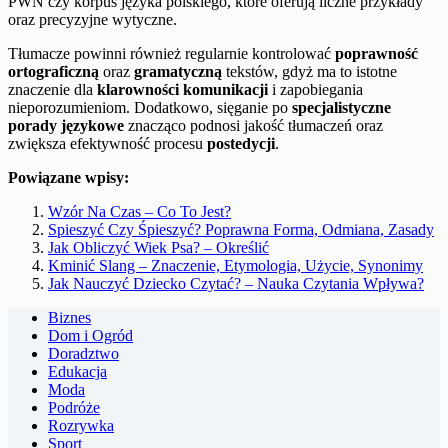
PWN czy korpus języka polskiego, które oferują liczne przykłady
oraz precyzyjne wytyczne.
Tłumacze powinni również regularnie kontrolować
poprawność
ortograficzną
oraz
gramatyczną
tekstów, gdyż ma to istotne
znaczenie dla
klarowności komunikacji
i zapobiegania
nieporozumieniom. Dodatkowo, sięganie po
specjalistyczne
porady językowe
znacząco podnosi jakość tłumaczeń oraz
zwiększa efektywność procesu
postedycji
.
Powiązane wpisy:
Wzór Na Czas – Co To Jest?
Spieszyć Czy Śpieszyć? Poprawna Forma, Odmiana, Zasady
Jak Obliczyć Wiek Psa? – Określić
Kminić Slang – Znaczenie, Etymologia, Użycie, Synonimy
Jak Nauczyć Dziecko Czytać? – Nauka Czytania Wpływa?
Biznes
Dom i Ogród
Doradztwo
Edukacja
Moda
Podróże
Rozrywka
Sport