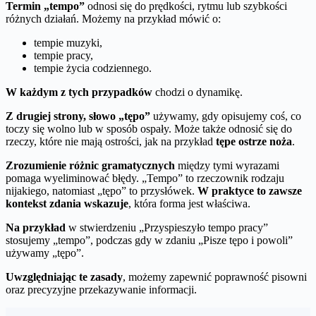
Termin „tempo”
odnosi się do prędkości, rytmu lub szybkości
różnych działań. Możemy na przykład mówić o:
tempie muzyki,
tempie pracy,
tempie życia codziennego.
W każdym z tych przypadków
chodzi o dynamikę.
Z drugiej strony, słowo „tępo”
używamy, gdy opisujemy coś, co
toczy się wolno lub w sposób ospały. Może także odnosić się do
rzeczy, które nie mają ostrości, jak na przykład
tępe ostrze noża
.
Zrozumienie różnic gramatycznych
między tymi wyrazami
pomaga wyeliminować błędy. „Tempo” to rzeczownik rodzaju
nijakiego, natomiast „tępo” to przysłówek.
W praktyce to zawsze
kontekst zdania wskazuje
, która forma jest właściwa.
Na przykład
w stwierdzeniu „Przyspieszyło tempo pracy”
stosujemy „tempo”, podczas gdy w zdaniu „Pisze tępo i powoli”
używamy „tępo”.
Uwzględniając te zasady
, możemy zapewnić poprawność pisowni
oraz precyzyjne przekazywanie informacji.