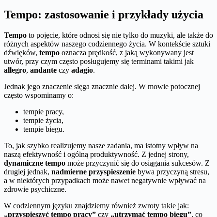
Tempo: zastosowanie i przykłady użycia
Tempo
to pojęcie, które odnosi się nie tylko do muzyki, ale także do
różnych aspektów naszego codziennego życia. W kontekście sztuki
dźwięków,
tempo
oznacza prędkość, z jaką wykonywany jest
utwór, przy czym często posługujemy się terminami takimi jak
allegro
,
andante
czy
adagio
.
Jednak jego znaczenie sięga znacznie dalej. W mowie potocznej
często wspominamy o:
tempie pracy,
tempie życia,
tempie biegu.
To, jak szybko realizujemy nasze zadania, ma istotny wpływ na
naszą efektywność i ogólną produktywność. Z jednej strony,
dynamiczne tempo
może przyczynić się do osiągania sukcesów. Z
drugiej jednak,
nadmierne przyspieszenie
bywa przyczyną stresu,
a w niektórych przypadkach może nawet negatywnie wpływać na
zdrowie psychiczne.
W codziennym języku znajdziemy również zwroty takie jak:
„przyspieszyć tempo pracy”
czy
„utrzymać tempo biegu”
, co