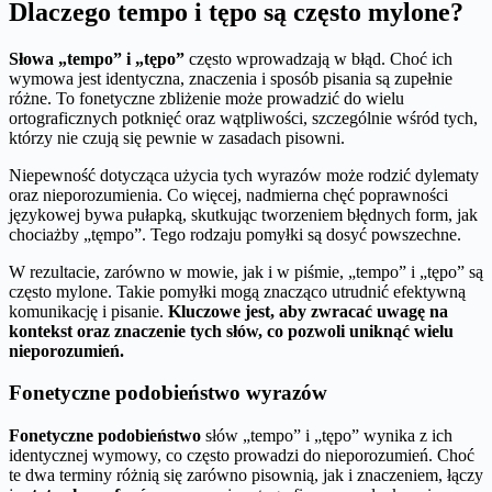
Dlaczego tempo i tępo są często mylone?
Słowa „tempo” i „tępo”
często wprowadzają w błąd. Choć ich
wymowa jest identyczna, znaczenia i sposób pisania są zupełnie
różne. To fonetyczne zbliżenie może prowadzić do wielu
ortograficznych potknięć oraz wątpliwości, szczególnie wśród tych,
którzy nie czują się pewnie w zasadach pisowni.
Niepewność dotycząca użycia tych wyrazów może rodzić dylematy
oraz nieporozumienia. Co więcej, nadmierna chęć poprawności
językowej bywa pułapką, skutkując tworzeniem błędnych form, jak
chociażby „tęmpo”. Tego rodzaju pomyłki są dosyć powszechne.
W rezultacie, zarówno w mowie, jak i w piśmie, „tempo” i „tępo” są
często mylone. Takie pomyłki mogą znacząco utrudnić efektywną
komunikację i pisanie.
Kluczowe jest, aby zwracać uwagę na
kontekst oraz znaczenie tych słów, co pozwoli uniknąć wielu
nieporozumień.
Fonetyczne podobieństwo wyrazów
Fonetyczne podobieństwo
słów „tempo” i „tępo” wynika z ich
identycznej wymowy, co często prowadzi do nieporozumień. Choć
te dwa terminy różnią się zarówno pisownią, jak i znaczeniem, łączy