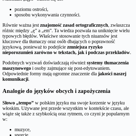
poziomu ostrości,
sposobu wykonywania czynności.
Równie ważna jest
znajomość zasad ortograficznych
, zwłaszcza
różnic między „ę” a „em”. Ta wiedza pozwala na uniknięcie wielu
typowych błędów. Właściwe stosowanie tych niuansów jest
kluczowe dla tłumaczy oraz osób dbających o poprawność
językową, ponieważ to podejście
zmniejsza ryzyko
nieporozumień zarówno w tekstach, jak i podczas przekładów
.
Podobnych wyzwań doświadczają również
systemy tłumaczenia
maszynowego
i osoby zajmujące się post-edytowaniem.
Odpowiednie formy mają ogromne znaczenie dla
jakości naszej
komunikacji
.
Analogie do języków obcych i zapożyczenia
Słowo „tempo”
w polskim języku ma swoje korzenie w języku
włoskim. Używane jest przede wszystkim w kontekście czasu, ale
wiąże się także z szybkością oraz rytmem, co czyni je popularnym
w:
muzyce,
sporcie,