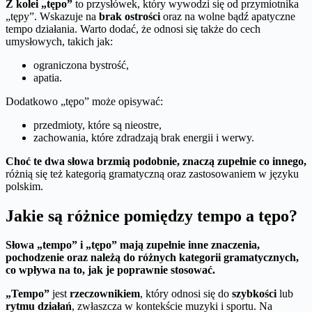
Z kolei „tępo”
to przysłówek, który wywodzi się od przymiotnika
„tępy”. Wskazuje na
brak ostrości
oraz na wolne bądź apatyczne
tempo działania. Warto dodać, że odnosi się także do cech
umysłowych, takich jak:
ograniczona bystrość,
apatia.
Dodatkowo „tępo” może opisywać:
przedmioty, które są nieostre,
zachowania, które zdradzają brak energii i werwy.
Choć te dwa słowa brzmią podobnie, znaczą zupełnie co innego,
różnią się też kategorią gramatyczną oraz zastosowaniem w języku
polskim.
Jakie są różnice pomiędzy tempo a tępo?
Słowa „tempo” i „tępo” mają zupełnie inne znaczenia,
pochodzenie oraz należą do różnych kategorii gramatycznych,
co wpływa na to, jak je poprawnie stosować.
„Tempo”
jest
rzeczownikiem
, który odnosi się do
szybkości
lub
rytmu działań
, zwłaszcza w kontekście muzyki i sportu. Na