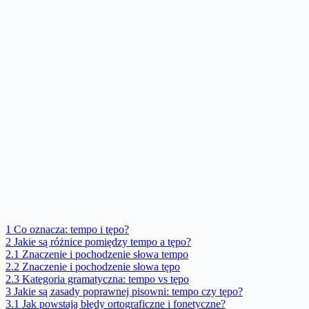
1
Co oznacza: tempo i tępo?
2
Jakie są różnice pomiędzy tempo a tępo?
2.1
Znaczenie i pochodzenie słowa tempo
2.2
Znaczenie i pochodzenie słowa tępo
2.3
Kategoria gramatyczna: tempo vs tępo
3
Jakie są zasady poprawnej pisowni: tempo czy tępo?
3.1
Jak powstają błędy ortograficzne i fonetyczne?