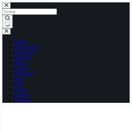
Przejdź
do
treści
Brak
wyników
Biznes
Dom i Ogród
Doradztwo
Edukacja
Moda
Podróże
Rozrywka
Sport
Tech
Uroda
Zdrowie
Kontakt