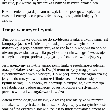
ukazuje, jak ważne są dynamika i rytm w naszych działaniach.
Rozumienie tempa daje nam narzędzia do lepszego zarządzania
czasem i energią, co z pewnością sprzyja osiąganiu kolejnych
celów.
Tempo w muzyce i rytmie
Tempo
w muzyce odnosi się do
szybkości
, z jaką wykonywana jest
kompozycja. To właśnie tempo nadaje utworowi
rytm
oraz
dynamikę
, a jego charakterystyka bezpośrednio wpływa na odbiór
utworu przez słuchaczy. Dla przykładu, termin „allegro” wskazuje
na szybkie tempo, podczas gdy „adagio” oznacza wolniejszy styl.
Jeśli spojrzymy na
rytm
, tempo pełni funkcję regularności uderzeń
oraz podziałów czasowych. Dzięki temu muzycy mogą łatwo
synchronizować swoje występy. Co więcej, tempo nie ogranicza się
jedynie do muzyki; w literaturze i filmie również odnosi się do
rytm
u narracji. To znaczy, że decyduje o tempie, w jakim rozwija
się fabuła oraz buduje napięcie, co jest kluczowe dla dynamiki
przedstawienia i
zaangażowania
widza.
Zatem tempo odgrywa niezwykle ważną rolę nie tylko w muzyce,
ale także w innych dziedzinach sztuki. Jego wpływ na rytmiczność
oraz ogólną ekspresję sprawia, że jest to fundamentalny element w