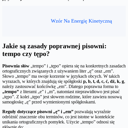
Wzór Na Energię Kinetyczną
Jakie są zasady poprawnej pisowni:
tempo czy tępo?
Pisownia słów
„tempo” i „tępo” opiera się na konkretnych zasadach
ortograficznych związanych z używaniem liter „ę” oraz „em”.
Słowo „tempo” ma swoje korzenie w językach obcych. W takich
wyrazach, w których znajdują się spółgłoski
p, b, t, d, c, ć, dź, k, g
,
należy zastosować końcówkę „em”. Dlatego poprawna forma to
„tempo”
z literami „e” i „m”, natomiast nieprawidłowo jest pisać
„tępo”. Z kolei „tępo” jest słowem rodzime, które zawiera nosową
samogłoskę „ę” przed wymienionymi spółgłoskami.
Reguły dotyczące pisowni „ę” i „em”
pozwalają wyraźnie
odróżnić znaczenie obu terminów, co jest istotne w kontekście
unikania ortograficznych pomyłek. Użycie „tempo” odnosi się
głównie do: