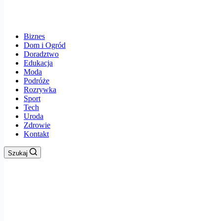
Biznes
Dom i Ogród
Doradztwo
Edukacja
Moda
Podróże
Rozrywka
Sport
Tech
Uroda
Zdrowie
Kontakt
Szukaj