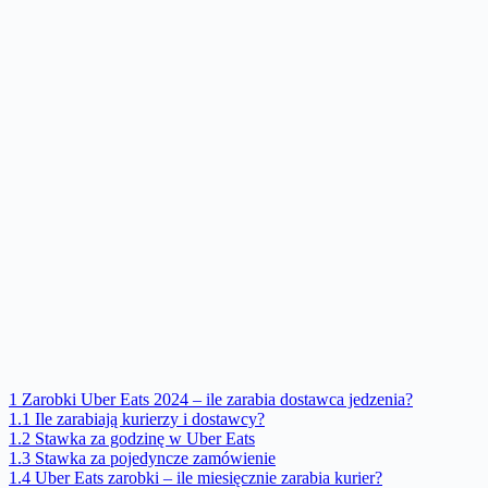
1
Zarobki Uber Eats 2024 – ile zarabia dostawca jedzenia?
1.1
Ile zarabiają kurierzy i dostawcy?
1.2
Stawka za godzinę w Uber Eats
1.3
Stawka za pojedyncze zamówienie
1.4
Uber Eats zarobki – ile miesięcznie zarabia kurier?