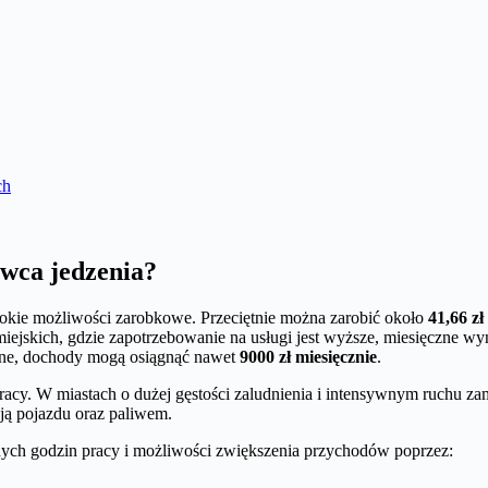
ch
awca jedzenia?
rokie możliwości zarobkowe. Przeciętnie można zarobić około
41,66 zł
iejskich, gdzie zapotrzebowanie na usługi jest wyższe, miesięczne w
yjne, dochody mogą osiągnąć nawet
9000 zł miesięcznie
.
acy. W miastach o dużej gęstości zaludnienia i intensywnym ruchu zam
ją pojazdu oraz paliwem.
znych godzin pracy i możliwości zwiększenia przychodów poprzez: