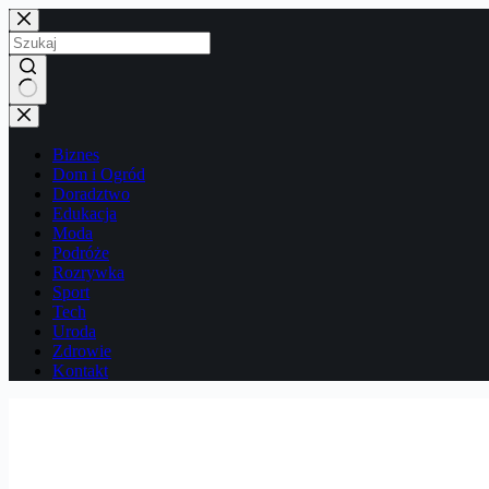
Przejdź
do
treści
Brak
wyników
Biznes
Dom i Ogród
Doradztwo
Edukacja
Moda
Podróże
Rozrywka
Sport
Tech
Uroda
Zdrowie
Kontakt