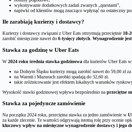
wykonywanie dodatkowych zadań zwanych „questami”,
napiwki od klientów mogą znacząco wpłynąć na ostateczny p
Ile zarabiają kurierzy i dostawcy?
Kurierzy i dostawcy związani z Uber Eats otrzymują przeciętnie
18-2
zarobić miesięcznie nawet do
6 tysięcy złotych
.
Wynagrodzenie jest
Stawka za godzinę w Uber Eats
W
2024 roku średnia stawka godzinowa
dla kurierów Uber Eats 
na Dolnym Śląsku kurierzy mogą zarobić nawet do 59,00 zł za
na Warmii i Mazurach zarobki spadają do 32,60 zł.
takie zróżnicowanie jest efektem lokalnych warunków rynkowy
Wysokość stawki godzinowej wpływa bezpośrednio na
przeciętne 
Stawka za pojedyncze zamówienie
Na początku 2024 roku, przeciętna stawka za jedno zamówienie w
U
za każde zlecenie. Te wartości odgrywają istotną rolę przy ocenie op
kluczowy wpływ na miesięczne wynagrodzenie dostawcy i jego de