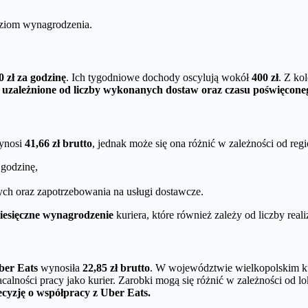
oziom wynagrodzenia.
0 zł za godzinę
. Ich tygodniowe dochody oscylują wokół
400 zł
. Z kol
 uzależnione od liczby wykonanych dostaw oraz czasu poświęcone
wynosi
41,66 zł brutto
, jednak może się ona różnić w zależności od reg
 godzinę,
ch oraz zapotrzebowania na usługi dostawcze.
miesięczne wynagrodzenie
kuriera, które również zależy od liczby real
ber Eats
wynosiła
22,85 zł brutto
. W województwie wielkopolskim kur
łacalności pracy jako kurier. Zarobki mogą się różnić w zależności od 
cyzję o współpracy z Uber Eats.