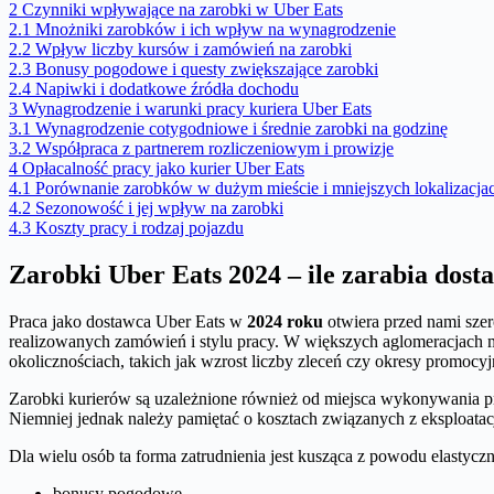
2
Czynniki wpływające na zarobki w Uber Eats
2.1
Mnożniki zarobków i ich wpływ na wynagrodzenie
2.2
Wpływ liczby kursów i zamówień na zarobki
2.3
Bonusy pogodowe i questy zwiększające zarobki
2.4
Napiwki i dodatkowe źródła dochodu
3
Wynagrodzenie i warunki pracy kuriera Uber Eats
3.1
Wynagrodzenie cotygodniowe i średnie zarobki na godzinę
3.2
Współpraca z partnerem rozliczeniowym i prowizje
4
Opłacalność pracy jako kurier Uber Eats
4.1
Porównanie zarobków w dużym mieście i mniejszych lokalizacja
4.2
Sezonowość i jej wpływ na zarobki
4.3
Koszty pracy i rodzaj pojazdu
Zarobki Uber Eats 2024 – ile zarabia dost
Praca jako dostawca Uber Eats w
2024 roku
otwiera przed nami sze
realizowanych zamówień i stylu pracy. W większych aglomeracjach m
okolicznościach, takich jak wzrost liczby zleceń czy okresy promoc
Zarobki kurierów są uzależnione również od miejsca wykonywania pr
Niemniej jednak należy pamiętać o kosztach związanych z eksploatac
Dla wielu osób ta forma zatrudnienia jest kusząca z powodu elastyc
bonusy pogodowe,