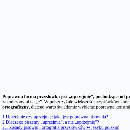
Poprawną formą przysłówka jest „
uprzejmie
”, pochodząca od p
zakończonymi na „ę”. W polszczyźnie większość przysłówków końc
ortograficzny
, dlatego warto świadomie wybierać poprawną konstruk
1
Uprzejmie czy uprzejmię: jaka jest poprawna pisownia?
2
Dlaczego piszemy „uprzejmie”, a nie „uprzejmię”?
2.1
Zasady pisowni i ortografia przysłówków w języku polskim