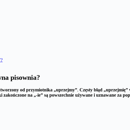
”?
wna pisownia?
 utworzony od przymiotnika „uprzejmy”
.
Częsty błąd „uprzejmię”
ki zakończone na „-ie” są powszechnie używane i uznawane za po