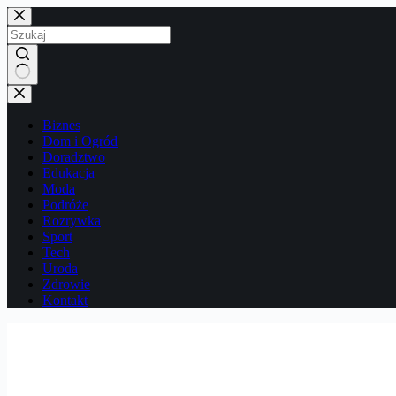
Przejdź
do
treści
Brak
wyników
Biznes
Dom i Ogród
Doradztwo
Edukacja
Moda
Podróże
Rozrywka
Sport
Tech
Uroda
Zdrowie
Kontakt