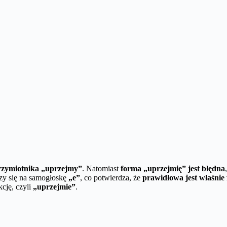
rzymiotnika „uprzejmy”
. Natomiast
forma „uprzejmię” jest błędna
zy się na samogłoskę
„e”
, co potwierdza, że
prawidłowa jest właśnie
cję, czyli
„uprzejmie”
.