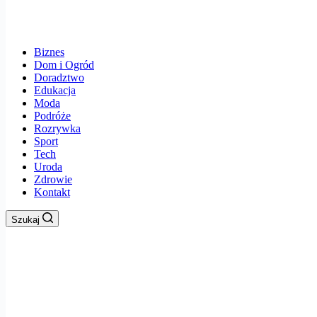
Biznes
Dom i Ogród
Doradztwo
Edukacja
Moda
Podróże
Rozrywka
Sport
Tech
Uroda
Zdrowie
Kontakt
Szukaj