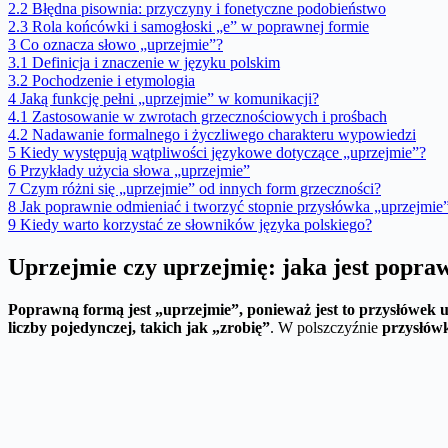
2.2
Błędna pisownia: przyczyny i fonetyczne podobieństwo
2.3
Rola końcówki i samogłoski „e” w poprawnej formie
3
Co oznacza słowo „uprzejmie”?
3.1
Definicja i znaczenie w języku polskim
3.2
Pochodzenie i etymologia
4
Jaką funkcję pełni „uprzejmie” w komunikacji?
4.1
Zastosowanie w zwrotach grzecznościowych i prośbach
4.2
Nadawanie formalnego i życzliwego charakteru wypowiedzi
5
Kiedy występują wątpliwości językowe dotyczące „uprzejmie”?
6
Przykłady użycia słowa „uprzejmie”
7
Czym różni się „uprzejmie” od innych form grzeczności?
8
Jak poprawnie odmieniać i tworzyć stopnie przysłówka „uprzejmie
9
Kiedy warto korzystać ze słowników języka polskiego?
Uprzejmie czy uprzejmię: jaka jest popra
Poprawną formą jest „uprzejmie”, ponieważ jest to przysłówek
liczby pojedynczej, takich jak „zrobię”
. W polszczyźnie
przysłów