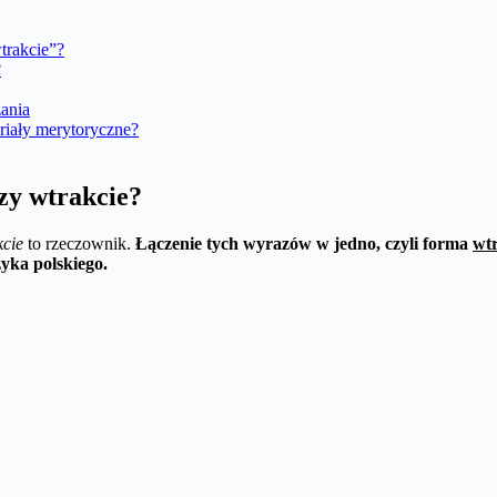
wtrakcie”?
?
zania
riały merytoryczne?
zy wtrakcie?
kcie
to rzeczownik.
Łączenie tych wyrazów w jedno, czyli forma
wt
zyka polskiego.