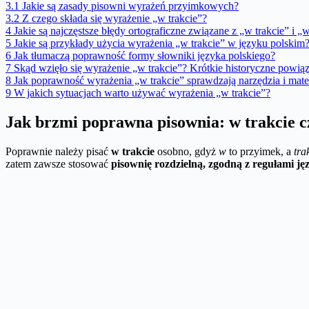
3.1
Jakie są zasady pisowni wyrażeń przyimkowych?
3.2
Z czego składa się wyrażenie „w trakcie”?
4
Jakie są najczęstsze błędy ortograficzne związane z „w trakcie” i „
5
Jakie są przykłady użycia wyrażenia „w trakcie” w języku polskim
6
Jak tłumaczą poprawność formy słowniki języka polskiego?
7
Skąd wzięło się wyrażenie „w trakcie”? Krótkie historyczne powią
8
Jak poprawność wyrażenia „w trakcie” sprawdzają narzędzia i mate
9
W jakich sytuacjach warto używać wyrażenia „w trakcie”?
Jak brzmi poprawna pisownia: w trakcie c
Poprawnie należy pisać
w trakcie
osobno, gdyż
w
to przyimek, a
tra
zatem zawsze stosować
pisownię rozdzielną, zgodną z regułami ję