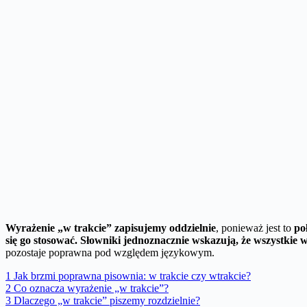
Wyrażenie „w trakcie” zapisujemy oddzielnie
, ponieważ jest to
po
się go stosować.
Słowniki jednoznacznie wskazują, że wszystkie 
pozostaje poprawna pod względem językowym.
1
Jak brzmi poprawna pisownia: w trakcie czy wtrakcie?
2
Co oznacza wyrażenie „w trakcie”?
3
Dlaczego „w trakcie” piszemy rozdzielnie?