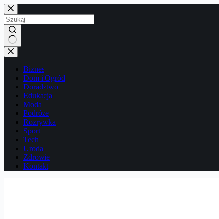
Przejdź
do
treści
Brak
wyników
Biznes
Dom i Ogród
Doradztwo
Edukacja
Moda
Podróże
Rozrywka
Sport
Tech
Uroda
Zdrowie
Kontakt