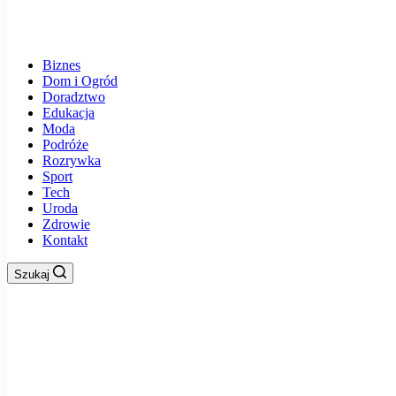
Biznes
Dom i Ogród
Doradztwo
Edukacja
Moda
Podróże
Rozrywka
Sport
Tech
Uroda
Zdrowie
Kontakt
Szukaj