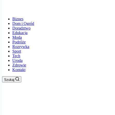
Biznes
Dom i Ogród
Doradztwo
Edukacja
Moda
Podróże
Rozrywka
Sport
Tech
Uroda
Zdrowie
Kontakt
Szukaj