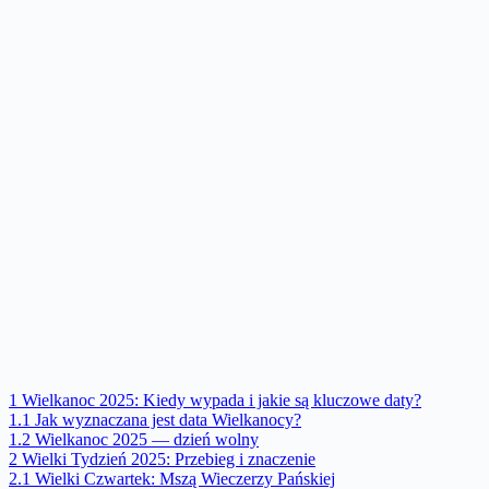
1
Wielkanoc 2025: Kiedy wypada i jakie są kluczowe daty?
1.1
Jak wyznaczana jest data Wielkanocy?
1.2
Wielkanoc 2025 — dzień wolny
2
Wielki Tydzień 2025: Przebieg i znaczenie
2.1
Wielki Czwartek: Mszą Wieczerzy Pańskiej