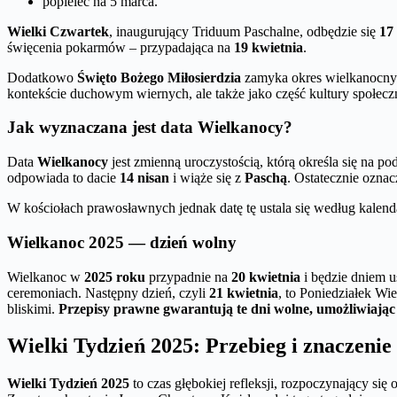
popielec na 5 marca.
Wielki Czwartek
, inaugurujący Triduum Paschalne, odbędzie się
17
święcenia pokarmów – przypadająca na
19 kwietnia
.
Dodatkowo
Święto Bożego Miłosierdzia
zamyka okres wielkanocny i
kontekście duchowym wiernych, ale także jako część kultury społeczn
Jak wyznaczana jest data Wielkanocy?
Data
Wielkanocy
jest zmienną uroczystością, którą określa się na 
odpowiada to dacie
14 nisan
i wiąże się z
Paschą
. Ostatecznie oznac
W kościołach prawosławnych jednak datę tę ustala się według kalend
Wielkanoc 2025 — dzień wolny
Wielkanoc w
2025 roku
przypadnie na
20 kwietnia
i będzie dniem u
ceremoniach. Następny dzień, czyli
21 kwietnia
, to Poniedziałek W
bliskimi.
Przepisy prawne gwarantują te dni wolne, umożliwiając
Wielki Tydzień 2025: Przebieg i znaczenie
Wielki Tydzień 2025
to czas głębokiej refleksji, rozpoczynający si