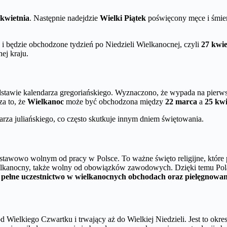
 kwietnia
. Następnie nadejdzie
Wielki Piątek
poświęcony męce i śmier
 będzie obchodzone tydzień po Niedzieli Wielkanocnej, czyli
27 kwie
ej kraju.
podstawie kalendarza gregoriańskiego. Wyznaczono, że wypada na pierw
za to, że
Wielkanoc
może być obchodzona między
22 marca
a
25 kwi
arza juliańskiego, co często skutkuje innym dniem świętowania.
stawowo wolnym od pracy w Polsce. To ważne święto religijne, które p
ielkanocny, także wolny od obowiązków zawodowych. Dzięki temu Pol
 pełne uczestnictwo w wielkanocnych obchodach oraz pielęgnowan
ę od Wielkiego Czwartku i trwający aż do Wielkiej Niedzieli. Jest to o