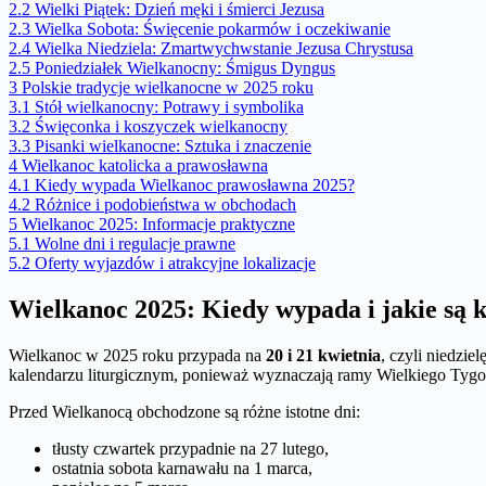
2.2
Wielki Piątek: Dzień męki i śmierci Jezusa
2.3
Wielka Sobota: Święcenie pokarmów i oczekiwanie
2.4
Wielka Niedziela: Zmartwychwstanie Jezusa Chrystusa
2.5
Poniedziałek Wielkanocny: Śmigus Dyngus
3
Polskie tradycje wielkanocne w 2025 roku
3.1
Stół wielkanocny: Potrawy i symbolika
3.2
Święconka i koszyczek wielkanocny
3.3
Pisanki wielkanocne: Sztuka i znaczenie
4
Wielkanoc katolicka a prawosławna
4.1
Kiedy wypada Wielkanoc prawosławna 2025?
4.2
Różnice i podobieństwa w obchodach
5
Wielkanoc 2025: Informacje praktyczne
5.1
Wolne dni i regulacje prawne
5.2
Oferty wyjazdów i atrakcyjne lokalizacje
Wielkanoc 2025: Kiedy wypada i jakie są 
Wielkanoc w 2025 roku przypada na
20 i 21 kwietnia
, czyli niedzie
kalendarzu liturgicznym, ponieważ wyznaczają ramy Wielkiego Tygo
Przed Wielkanocą obchodzone są różne istotne dni:
tłusty czwartek przypadnie na 27 lutego,
ostatnia sobota karnawału na 1 marca,