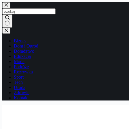
Przejdź
do
treści
Brak
wyników
Biznes
Dom i Ogród
Doradztwo
Edukacja
Moda
Podróże
Rozrywka
Sport
Tech
Uroda
Zdrowie
Kontakt