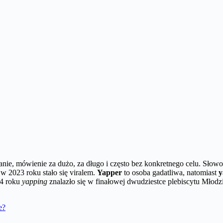
anie, mówienie za dużo, za długo i często bez konkretnego celu. Słow
 w 2023 roku stało się viralem.
Yapper
to osoba gadatliwa, natomiast
y
24 roku
yapping
znalazło się w finałowej dwudziestce plebiscytu Mł
e?