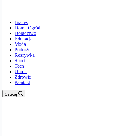
Biznes
Dom i Ogród
Doradztwo
Edukacja
Moda
Podróże
Rozrywka
Sport
Tech
Uroda
Zdrowie
Kontakt
Szukaj