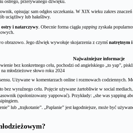
iu ostrego, przerywanego dźwięku.
wnik, opisując sam odgłos szczekania. W XIX wieku zakres znaczeń ro
ób uciążliwy lub hałaśliwy.
b
ostry i natarczywy
. Obecnie forma ciągła
yapping
zyskała popularnoś
iowych.
o obrazowo. Jego dźwięk wywołuje skojarzenia z czymś
natrętnym i
Najważniejsze informacje
ówienie bez konkretnego celu, pochodzi od angielskiego „to yap”, pis
ytu na młodzieżowe słowo roku 2024
 sensu. Używane w komentarzach online i rozmowach codziennych. Moż
 bez wyraźnego celu. Pojęcie używane żartobliwie w social mediach, 
sownik (spolonizowany yappować). Przykłady: „she was yapping about
sipingiem.
enie” lub „trajkotanie”. „Paplanie” jest łagodniejsze, może być używa
 młodzieżowym?