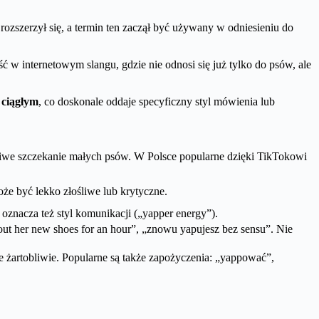
zszerzył się, a termin ten zaczął być używany w odniesieniu do
ć w internetowym slangu, gdzie nie odnosi się już tylko do psów, ale
 ciągłym
, co doskonale oddaje specyficzny styl mówienia lub
kliwe szczekanie małych psów. W Polsce popularne dzięki TikTokowi
e być lekko złośliwe lub krytyczne.
oznacza też styl komunikacji („yapper energy”).
 her new shoes for an hour”, „znowu yapujesz bez sensu”. Nie
ne żartobliwie. Popularne są także zapożyczenia: „yappować”,