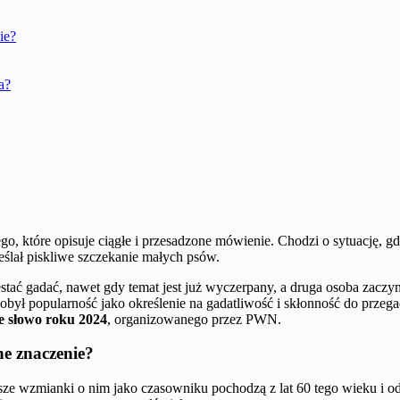
ie?
a?
ego, które opisuje ciągłe i przesadzone mówienie. Chodzi o sytuację, 
reślał piskliwe szczekanie małych psów.
estać gadać, nawet gdy temat jest już wyczerpany, a druga osoba zaczyn
dobył popularność jako określenie na gadatliwość i skłonność do prz
e słowo roku 2024
, organizowanego przez PWN.
ne znaczenie?
ze wzmianki o nim jako czasowniku pochodzą z lat 60 tego wieku i odno