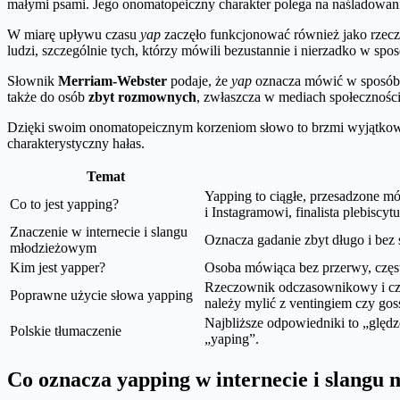
małymi psami. Jego onomatopeiczny charakter polega na naśladowan
W miarę upływu czasu
yap
zaczęło funkcjonować również jako rzeczo
ludzi, szczególnie tych, którzy mówili bezustannie i nierzadko w spos
Słownik
Merriam-Webster
podaje, że
yap
oznacza mówić w sposó
także do osób
zbyt rozmownych
, zwłaszcza w mediach społecznośc
Dzięki swoim onomatopeicznym korzeniom słowo to brzmi wyjątkow
charakterystyczny hałas.
Temat
Yapping to ciągłe, przesadzone m
Co to jest yapping?
i Instagramowi, finalista plebisc
Znaczenie w internecie i slangu
Oznacza gadanie zbyt długo i bez
młodzieżowym
Kim jest yapper?
Osoba mówiąca bez przerwy, często
Rzeczownik odczasownikowy i cza
Poprawne użycie słowa yapping
należy mylić z ventingiem czy gos
Najbliższe odpowiedniki to „ględz
Polskie tłumaczenie
„yaping”.
Co oznacza yapping w internecie i slangu