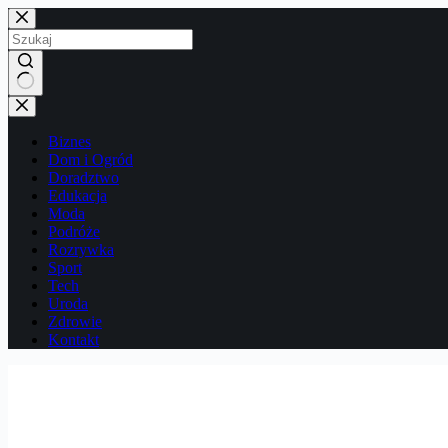
Przejdź
do
treści
Brak
wyników
Biznes
Dom i Ogród
Doradztwo
Edukacja
Moda
Podróże
Rozrywka
Sport
Tech
Uroda
Zdrowie
Kontakt