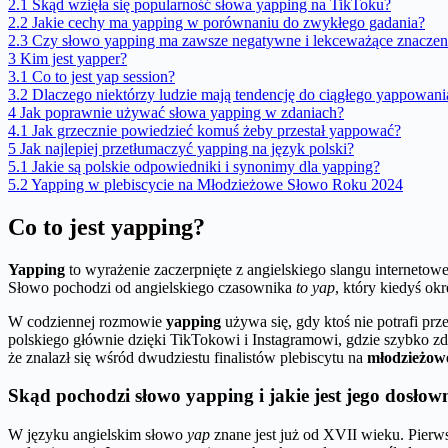
2.1
Skąd wzięła się popularność słowa yapping na TikToku?
2.2
Jakie cechy ma yapping w porównaniu do zwykłego gadania?
2.3
Czy słowo yapping ma zawsze negatywne i lekceważące znaczen
3
Kim jest yapper?
3.1
Co to jest yap session?
3.2
Dlaczego niektórzy ludzie mają tendencję do ciągłego yappowani
4
Jak poprawnie używać słowa yapping w zdaniach?
4.1
Jak grzecznie powiedzieć komuś żeby przestał yappować?
5
Jak najlepiej przetłumaczyć yapping na język polski?
5.1
Jakie są polskie odpowiedniki i synonimy dla yapping?
5.2
Yapping w plebiscycie na Młodzieżowe Słowo Roku 2024
Co to jest yapping?
Yapping
to wyrażenie zaczerpnięte z angielskiego slangu internetow
Słowo pochodzi od angielskiego czasownika
to yap
, który kiedyś ok
W codziennej rozmowie
yapping
używa się, gdy ktoś nie potrafi prz
polskiego głównie dzięki TikTokowi i Instagramowi, gdzie szybko z
że znalazł się wśród dwudziestu finalistów plebiscytu na
młodzieżow
Skąd pochodzi słowo yapping i jakie jest jego dosłow
W języku angielskim słowo
yap
znane jest już od XVII wieku. Pierws