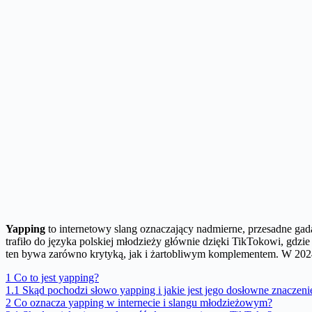
Yapping
to internetowy slang oznaczający nadmierne, przesadne gad
trafiło do języka polskiej młodzieży głównie dzięki TikTokowi, gdzie
ten bywa zarówno krytyką, jak i żartobliwym komplementem. W 20
1
Co to jest yapping?
1.1
Skąd pochodzi słowo yapping i jakie jest jego dosłowne znaczeni
2
Co oznacza yapping w internecie i slangu młodzieżowym?