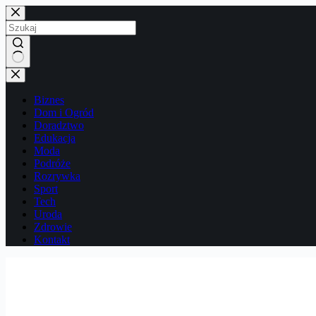
Przejdź
do
treści
Brak
wyników
Biznes
Dom i Ogród
Doradztwo
Edukacja
Moda
Podróże
Rozrywka
Sport
Tech
Uroda
Zdrowie
Kontakt