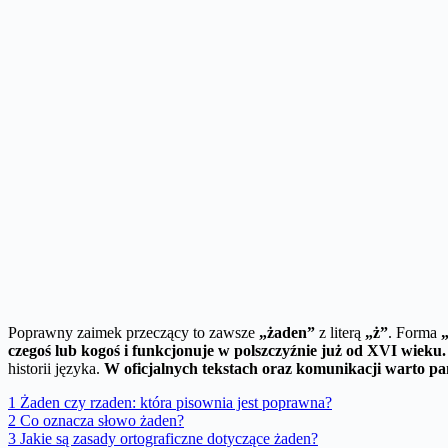
Poprawny zaimek przeczący to zawsze
„żaden”
z literą
„ż”
. Forma
czegoś lub kogoś i funkcjonuje w polszczyźnie już od XVI wieku.
historii języka.
W oficjalnych tekstach oraz komunikacji warto pa
1
Żaden czy rzaden: która pisownia jest poprawna?
2
Co oznacza słowo żaden?
3
Jakie są zasady ortograficzne dotyczące żaden?