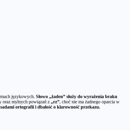
normach językowych.
Słowo „żaden” służy do wyrażenia braku
y oraz mylnych powiązań z
„rz”
, choć nie ma żadnego oparcia w
adami ortografii i dbałość o klarowność przekazu.