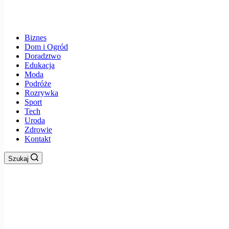
Biznes
Dom i Ogród
Doradztwo
Edukacja
Moda
Podróże
Rozrywka
Sport
Tech
Uroda
Zdrowie
Kontakt
Szukaj