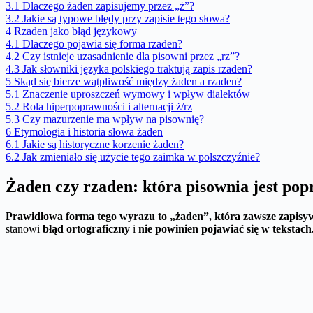
3.1
Dlaczego żaden zapisujemy przez „ż”?
3.2
Jakie są typowe błędy przy zapisie tego słowa?
4
Rzaden jako błąd językowy
4.1
Dlaczego pojawia się forma rzaden?
4.2
Czy istnieje uzasadnienie dla pisowni przez „rz”?
4.3
Jak słowniki języka polskiego traktują zapis rzaden?
5
Skąd się bierze wątpliwość między żaden a rzaden?
5.1
Znaczenie uproszczeń wymowy i wpływ dialektów
5.2
Rola hiperpoprawności i alternacji ż/rz
5.3
Czy mazurzenie ma wpływ na pisownię?
6
Etymologia i historia słowa żaden
6.1
Jakie są historyczne korzenie żaden?
6.2
Jak zmieniało się użycie tego zaimka w polszczyźnie?
Żaden czy rzaden: która pisownia jest po
Prawidłowa forma tego wyrazu to „żaden”, która zawsze zapisywan
stanowi
błąd ortograficzny
i
nie powinien pojawiać się w tekstach