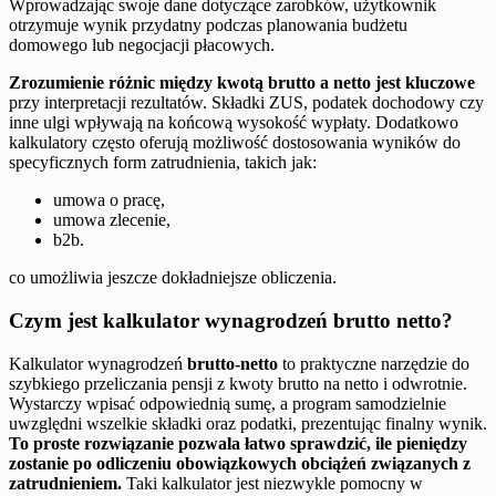
Wprowadzając swoje dane dotyczące zarobków, użytkownik
otrzymuje wynik przydatny podczas planowania budżetu
domowego lub negocjacji płacowych.
Zrozumienie różnic między kwotą brutto a netto jest kluczowe
przy interpretacji rezultatów. Składki ZUS, podatek dochodowy czy
inne ulgi wpływają na końcową wysokość wypłaty. Dodatkowo
kalkulatory często oferują możliwość dostosowania wyników do
specyficznych form zatrudnienia, takich jak:
umowa o pracę,
umowa zlecenie,
b2b.
co umożliwia jeszcze dokładniejsze obliczenia.
Czym jest kalkulator wynagrodzeń brutto netto?
Kalkulator wynagrodzeń
brutto-netto
to praktyczne narzędzie do
szybkiego przeliczania pensji z kwoty brutto na netto i odwrotnie.
Wystarczy wpisać odpowiednią sumę, a program samodzielnie
uwzględni wszelkie składki oraz podatki, prezentując finalny wynik.
To proste rozwiązanie pozwala łatwo sprawdzić, ile pieniędzy
zostanie po odliczeniu obowiązkowych obciążeń związanych z
zatrudnieniem.
Taki kalkulator jest niezwykle pomocny w