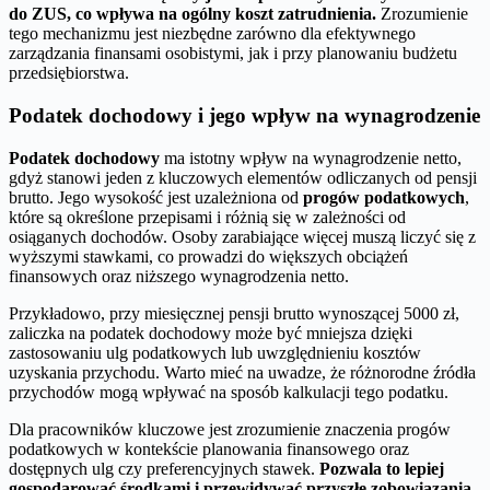
do ZUS, co wpływa na ogólny koszt zatrudnienia.
Zrozumienie
tego mechanizmu jest niezbędne zarówno dla efektywnego
zarządzania finansami osobistymi, jak i przy planowaniu budżetu
przedsiębiorstwa.
Podatek dochodowy i jego wpływ na wynagrodzenie
Podatek dochodowy
ma istotny wpływ na wynagrodzenie netto,
gdyż stanowi jeden z kluczowych elementów odliczanych od pensji
brutto. Jego wysokość jest uzależniona od
progów podatkowych
,
które są określone przepisami i różnią się w zależności od
osiąganych dochodów. Osoby zarabiające więcej muszą liczyć się z
wyższymi stawkami, co prowadzi do większych obciążeń
finansowych oraz niższego wynagrodzenia netto.
Przykładowo, przy miesięcznej pensji brutto wynoszącej 5000 zł,
zaliczka na podatek dochodowy może być mniejsza dzięki
zastosowaniu ulg podatkowych lub uwzględnieniu kosztów
uzyskania przychodu. Warto mieć na uwadze, że różnorodne źródła
przychodów mogą wpływać na sposób kalkulacji tego podatku.
Dla pracowników kluczowe jest zrozumienie znaczenia progów
podatkowych w kontekście planowania finansowego oraz
dostępnych ulg czy preferencyjnych stawek.
Pozwala to lepiej
gospodarować środkami i przewidywać przyszłe zobowiązania