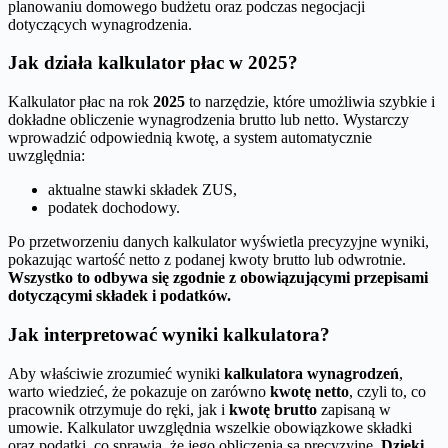
planowaniu domowego budżetu oraz podczas negocjacji
dotyczących wynagrodzenia.
Jak działa kalkulator płac w 2025?
Kalkulator płac na rok
2025
to narzędzie, które umożliwia szybkie i
dokładne obliczenie wynagrodzenia brutto lub netto. Wystarczy
wprowadzić odpowiednią kwotę, a system automatycznie
uwzględnia:
aktualne stawki składek ZUS,
podatek dochodowy.
Po przetworzeniu danych kalkulator wyświetla precyzyjne wyniki,
pokazując wartość netto z podanej kwoty brutto lub odwrotnie.
Wszystko to odbywa się zgodnie z obowiązującymi przepisami
dotyczącymi składek i podatków.
Jak interpretować wyniki kalkulatora?
Aby właściwie zrozumieć wyniki
kalkulatora wynagrodzeń
,
warto wiedzieć, że pokazuje on zarówno
kwotę netto
, czyli to, co
pracownik otrzymuje do ręki, jak i
kwotę brutto
zapisaną w
umowie. Kalkulator uwzględnia wszelkie obowiązkowe składki
oraz podatki, co sprawia, że jego obliczenia są precyzyjne.
Dzięki