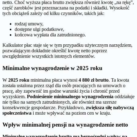
netto. Choć wyższa płaca brutto zwiększa również kwotę „na rękę”,
część zarobków jest przeznaczana na podatki i składki. Wysokość
tych obciążeń zależy od kilku czynników, takich jak:
rodzaj umowy,
dostępne ulgi podatkowe,
końcowa wypłata dla zatrudnionego.
Kalkulator płac staje się w tym przypadku użytecznym narzędziem,
pozwalającym dokładnie określić kwotę netto poprzez
uwzględnienie wszystkich istotnych elementów.
Minimalne wynagrodzenie w 2025 roku
W
2025 roku
minimalna płaca wynosi
4 880 zł brutto
. Ta kwota
została ustalona przez rząd dla osób pracujących na umowach o
pracę, aby zapewnić im godne warunki życia i chronić przed
wyzyskiem.
Podniesienie minimalnego wynagrodzenia
oddziałuje
nie tylko na samych zatrudnionych, ale również ma szersze
konsekwencje gospodarcze. Przykładowo,
zwiększa siłę nabywczą
społeczeństwa
i może wpływać na poziom cen w kraju.
Wpływ minimalnej pensji na wynagrodzenie netto
Minimalne wynagrodzenie brutto ma bezpośredni wpływ na