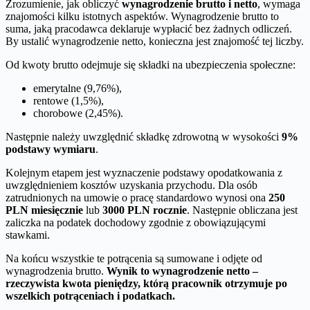
Zrozumienie, jak obliczyć
wynagrodzenie brutto i netto
, wymaga
znajomości kilku istotnych aspektów. Wynagrodzenie brutto to
suma, jaką pracodawca deklaruje wypłacić bez żadnych odliczeń.
By ustalić wynagrodzenie netto, konieczna jest znajomość tej liczby.
Od kwoty brutto odejmuje się składki na ubezpieczenia społeczne:
emerytalne (9,76%),
rentowe (1,5%),
chorobowe (2,45%).
Następnie należy uwzględnić składkę zdrowotną w wysokości
9%
podstawy wymiaru
.
Kolejnym etapem jest wyznaczenie podstawy opodatkowania z
uwzględnieniem kosztów uzyskania przychodu. Dla osób
zatrudnionych na umowie o pracę standardowo wynosi ona
250
PLN miesięcznie
lub
3000 PLN rocznie
. Następnie obliczana jest
zaliczka na podatek dochodowy zgodnie z obowiązującymi
stawkami.
Na końcu wszystkie te potrącenia są sumowane i odjęte od
wynagrodzenia brutto.
Wynik to wynagrodzenie netto –
rzeczywista kwota pieniędzy, którą pracownik otrzymuje po
wszelkich potrąceniach i podatkach.