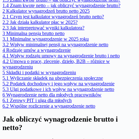
1.4
Znam kwotę netto – jak obliczyć wynagrodzenie brutto?
2
Kalkulator wynagrodzeń brutto netto 2025
2.1
Czym jest kalkulator wynagrodzeń brutto netto?
2.2
Jak działa kalkulator płac w 2025?
2.3
Jak interpretować wyniki kalkulatora?
3
Minimalna pensja brutto netto
3.1
Minimalne wynagrodzenie w 2025 roku
3.2
Wpływ minimalnej pensji na wynagrodzenie netto
4
Rodzaje umów a wynagrodzenie
4.1
Wpływ rodzaju umowy na wynagrodzenie brutto i netto
4.2
Umowa o pracę, zlecenie, dzieło, B2B – różnice w
wynagrodzeniu
5
Składki i podatki w wynagrodzeniu
5.1
Wyliczanie składek na ubezpieczenia społeczne
5.2
Podatek dochodowy i jego wpływ na wynagrodzenie
5.3
Ulgi podatkowe i ich wpływ na wynagrodzenie netto
6
Wynagrodzenie netto dla młodych pracowników
6.1
Zerowy PIT i ulga dla młodych
6.2
Wspólne rozliczenie a wynagrodzenie netto
Jak obliczyć wynagrodzenie brutto i
netto?