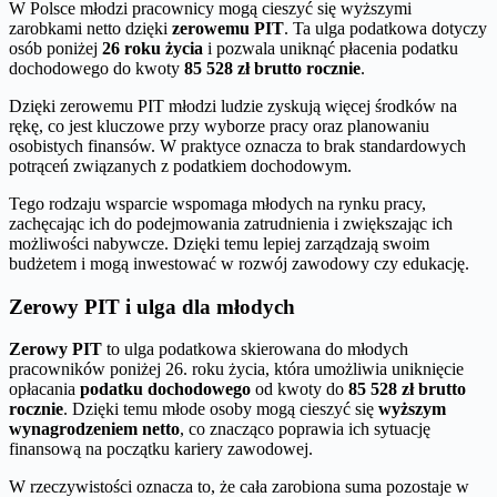
W Polsce młodzi pracownicy mogą cieszyć się wyższymi
zarobkami netto dzięki
zerowemu PIT
. Ta ulga podatkowa dotyczy
osób poniżej
26 roku życia
i pozwala uniknąć płacenia podatku
dochodowego do kwoty
85 528 zł brutto rocznie
.
Dzięki zerowemu PIT młodzi ludzie zyskują więcej środków na
rękę, co jest kluczowe przy wyborze pracy oraz planowaniu
osobistych finansów. W praktyce oznacza to brak standardowych
potrąceń związanych z podatkiem dochodowym.
Tego rodzaju wsparcie wspomaga młodych na rynku pracy,
zachęcając ich do podejmowania zatrudnienia i zwiększając ich
możliwości nabywcze. Dzięki temu lepiej zarządzają swoim
budżetem i mogą inwestować w rozwój zawodowy czy edukację.
Zerowy PIT i ulga dla młodych
Zerowy PIT
to ulga podatkowa skierowana do młodych
pracowników poniżej 26. roku życia, która umożliwia uniknięcie
opłacania
podatku dochodowego
od kwoty do
85 528 zł brutto
rocznie
. Dzięki temu młode osoby mogą cieszyć się
wyższym
wynagrodzeniem netto
, co znacząco poprawia ich sytuację
finansową na początku kariery zawodowej.
W rzeczywistości oznacza to, że cała zarobiona suma pozostaje w