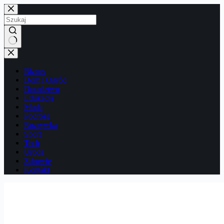
Przejdź
do
treści
Brak
wyników
Biznes
Dom i Ogród
Doradztwo
Edukacja
Moda
Podróże
Rozrywka
Sport
Tech
Uroda
Zdrowie
Kontakt