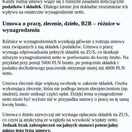
Każdy rodzaj umowy wiąże się z różnymi zasadami dotyczącymi
podatków i składek
. Dlatego istotne jest dokładne zrozumienie ich
wpływu na ostateczne wynagrodzenie netto.
Umowa o pracę, zlecenie, dzieło, B2B – różnice w
wynagrodzeniu
Różnice w wynagrodzeniach wynikają głównie z rodzaju umowy
oraz związanych z nią składek i podatków. Umowa o pracę
wymaga odprowadzania pełnych składek na ZUS, co skutkuje
niższym wynagrodzeniem netto w porównaniu do kwoty brutto. Na
przykład przy pensji 5000 PLN brutto, po potrąceniu składek i
podatku dochodowego pracownik otrzymuje mniej niż 4000 PLN
netto.
Umowa zlecenie daje większą swobodę w zakresie składek. Osoba
wykonująca zlecenie, która nie podlega innym ubezpieczeniom (np.
student), może uniknąć części opłat. Dzięki temu wynagrodzenie
netto może być wyższe niż w przypadku umowy o pracę na tę samą
kwotę brutto.
Umowa o dzieło zazwyczaj nie wymaga opłacania składek na ZUS,
co czyni ją atrakcyjną ze względu na wysokość wypłaty netto.
Jednak brak zabezpieczeń socjalnych stanowi potencjalny
minus tego typu umowy.