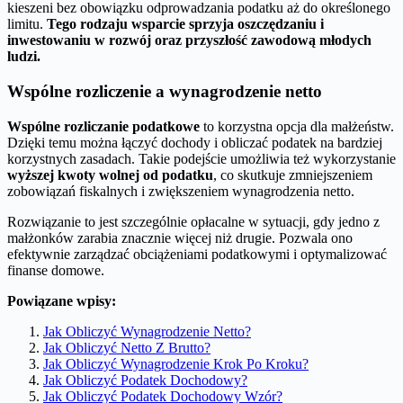
kieszeni bez obowiązku odprowadzania podatku aż do określonego
limitu.
Tego rodzaju wsparcie sprzyja oszczędzaniu i
inwestowaniu w rozwój oraz przyszłość zawodową młodych
ludzi.
Wspólne rozliczenie a wynagrodzenie netto
Wspólne rozliczanie podatkowe
to korzystna opcja dla małżeństw.
Dzięki temu można łączyć dochody i obliczać podatek na bardziej
korzystnych zasadach. Takie podejście umożliwia też wykorzystanie
wyższej kwoty wolnej od podatku
, co skutkuje zmniejszeniem
zobowiązań fiskalnych i zwiększeniem wynagrodzenia netto.
Rozwiązanie to jest szczególnie opłacalne w sytuacji, gdy jedno z
małżonków zarabia znacznie więcej niż drugie. Pozwala ono
efektywnie zarządzać obciążeniami podatkowymi i optymalizować
finanse domowe.
Powiązane wpisy:
Jak Obliczyć Wynagrodzenie Netto?
Jak Obliczyć Netto Z Brutto?
Jak Obliczyć Wynagrodzenie Krok Po Kroku?
Jak Obliczyć Podatek Dochodowy?
Jak Obliczyć Podatek Dochodowy Wzór?