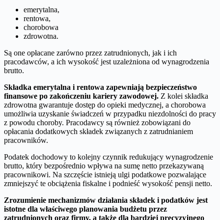
emerytalna,
rentowa,
chorobowa
zdrowotna.
Są one opłacane zarówno przez zatrudnionych, jak i ich
pracodawców, a ich wysokość jest uzależniona od wynagrodzenia
brutto.
Składka emerytalna i rentowa zapewniają bezpieczeństwo
finansowe po zakończeniu kariery zawodowej.
Z kolei składka
zdrowotna gwarantuje dostęp do opieki medycznej, a chorobowa
umożliwia uzyskanie świadczeń w przypadku niezdolności do pracy
z powodu choroby. Pracodawcy są również zobowiązani do
opłacania dodatkowych składek związanych z zatrudnianiem
pracowników.
Podatek dochodowy to kolejny czynnik redukujący wynagrodzenie
brutto, który bezpośrednio wpływa na sumę netto przekazywaną
pracownikowi. Na szczęście istnieją ulgi podatkowe pozwalające
zmniejszyć te obciążenia fiskalne i podnieść wysokość pensji netto.
Zrozumienie mechanizmów działania składek i podatków jest
istotne dla właściwego planowania budżetu przez
zatrudnionych oraz firmy, a także dla bardziej precyzyjnego