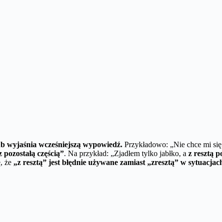
ub wyjaśnia wcześniejszą wypowiedź.
Przykładowo: „Nie chce mi się
 pozostałą częścią”
. Na przykład: „Zjadłem tylko jabłko, a
z resztą 
ę, że
„z resztą” jest błędnie używane zamiast „zresztą” w sytuacj