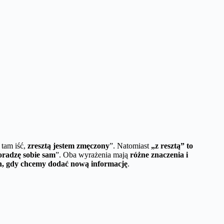
 tam iść,
zresztą jestem zmęczony
”. Natomiast
„z resztą” to
poradzę sobie sam
”. Oba wyrażenia mają
różne znaczenia i
ach, gdy chcemy dodać nową informację
.