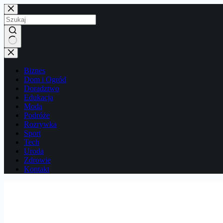
Przejdź
do
treści
Brak
wyników
Biznes
Dom i Ogród
Doradztwo
Edukacja
Moda
Podróże
Rozrywka
Sport
Tech
Uroda
Zdrowie
Kontakt