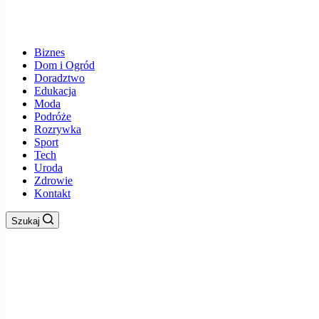
Biznes
Dom i Ogród
Doradztwo
Edukacja
Moda
Podróże
Rozrywka
Sport
Tech
Uroda
Zdrowie
Kontakt
Szukaj