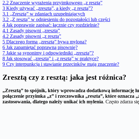
2.2
Znaczenie wyrażenia przyimkowego „z resztą”
3
Kiedy używać „zresztą”, a kiedy „z resztą”?
3.1
„Zresztą” w zdaniach uzupełniających
3.2
„Z resztą” w odniesieniu do pozostałości lub części
4
Jak poprawnie zapisać: łącznie czy rozdzielnie?
4.1
Zasady pisowni „zresztą”
4.2
Zasady pisowni „z resztą”
5
Dlaczego forma „zresztą” bywa mylona?
6
Jak zapamiętać poprawną pisownię?
7
Jakie są synonimy i odpowiedniki „zresztą”?
8
Jak stosować „zresztą” i „z resztą” w praktyce?
9
Czy interpunkcja i stawianie przecinków mają znaczenie?
Zresztą czy z resztą: jaka jest różnica?
„Zresztą” to spójnik, który wprowadza dodatkową informację l
połączenie przyimka „z” i rzeczownika „reszta”, które oznacza „z
zastosowania, dlatego należy unikać ich mylenia
. Często zdarza si