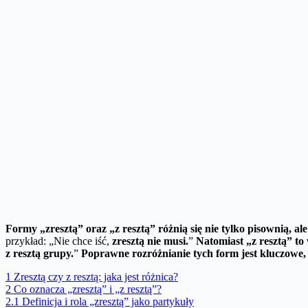
Formy „zresztą” oraz „z resztą” różnią się nie tylko pisownią, al
przykład: „Nie chce iść,
zresztą nie musi.
”
Natomiast „z resztą” to
z resztą grupy.
”
Poprawne rozróżnianie tych form jest kluczowe,
1
Zresztą czy z resztą: jaka jest różnica?
2
Co oznacza „zresztą” i „z resztą”?
2.1
Definicja i rola „zresztą” jako partykuły