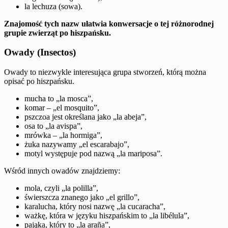
la lechuza (sowa).
Znajomość tych nazw ułatwia konwersacje o tej różnorodnej
grupie zwierząt po hiszpańsku.
Owady (Insectos)
Owady to niezwykle interesująca grupa stworzeń, którą można
opisać po hiszpańsku.
mucha to „la mosca”,
komar – „el mosquito”,
pszczoa jest określana jako „la abeja”,
osa to „la avispa”,
mrówka – „la hormiga”,
żuka nazywamy „el escarabajo”,
motyl występuje pod nazwą „la mariposa”.
Wśród innych owadów znajdziemy:
mola, czyli „la polilla”,
świerszcza znanego jako „el grillo”,
karalucha, który nosi nazwę „la cucaracha”,
ważkę, która w języku hiszpańskim to „la libélula”,
pająka, który to „la araña”,