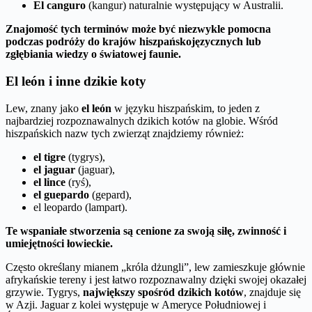
El canguro
(kangur) naturalnie występujący w Australii.
Znajomość tych terminów może być niezwykle pomocna
podczas podróży do krajów hiszpańskojęzycznych lub
zgłębiania wiedzy o światowej faunie.
El león i inne dzikie koty
Lew, znany jako
el león
w języku hiszpańskim, to jeden z
najbardziej rozpoznawalnych dzikich kotów na globie. Wśród
hiszpańskich nazw tych zwierząt znajdziemy również:
el tigre
(tygrys),
el jaguar
(jaguar),
el lince
(ryś),
el guepardo
(gepard),
el leopardo (lampart).
Te wspaniałe stworzenia są cenione za swoją siłę, zwinność i
umiejętności łowieckie.
Często określany mianem „króla dżungli”, lew zamieszkuje głównie
afrykańskie tereny i jest łatwo rozpoznawalny dzięki swojej okazałej
grzywie. Tygrys,
największy spośród dzikich kotów
, znajduje się
w Azji. Jaguar z kolei występuje w Ameryce Południowej i