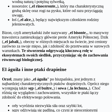
wodną naturą i potężną sylwetką,
nosorożec („
el rinoceronte
„), który ma charakterystyczną
grubą skórę oraz rogi na pysku, które od razu przyciągają
uwagę,
łoś („
el alce
„), będący największym członkiem rodziny
jeleniowatych.
Bizon, czyli amerykański żubr nazywany „
el bisonte
„, to masywny
trawożerca zamieszkujący głównie prerie Ameryki Północnej. Dzik
(„
el jabalí
„), obecny w różnych miejscach na świecie, jest ceniony
zarówno za swoje mięso, jak i zdolność do przetrwania w surowych
warunkach.
Te stworzenia odgrywają kluczową rolę w
ekosystemach swoich siedlisk, przyczyniając się do zachowania
równowagi biologicznej.
El águila i inne ptaki drapieżne
Orzeł
, znany jako „
el águila
” po hiszpańsku, jest jednym z
najbardziej charakterystycznych ptaków drapieżnych. Oprócz niego
występują także
sęp
(„
el buitre
„) i
sowa
(„
la lechuza
„). Choć
różnią się wyglądem i zachowaniem, wszystkie te ptaki łączy
zdolność do efektywnego polowania.
orły wyróżnia niezwykła siła oraz szybki lot,
sępy odżywiają się padliną, co czyni je nieocenionymi