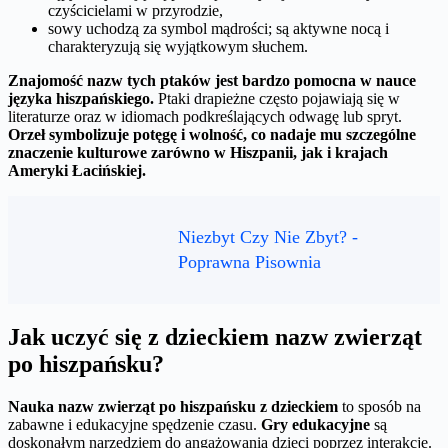
czyścicielami w przyrodzie,
sowy uchodzą za symbol mądrości; są aktywne nocą i
charakteryzują się wyjątkowym słuchem.
Znajomość nazw tych ptaków jest bardzo pomocna w nauce
języka hiszpańskiego.
Ptaki drapieżne często pojawiają się w
literaturze oraz w idiomach podkreślających odwagę lub spryt.
Orzeł symbolizuje potęgę i wolność, co nadaje mu szczególne
znaczenie kulturowe zarówno w Hiszpanii, jak i krajach
Ameryki Łacińskiej.
Niezbyt Czy Nie Zbyt? -
Poprawna Pisownia
Jak uczyć się z dzieckiem nazw zwierząt
po hiszpańsku?
Nauka nazw zwierząt po hiszpańsku z dzieckiem
to sposób na
zabawne i edukacyjne spędzenie czasu.
Gry edukacyjne
są
doskonałym narzędziem do angażowania dzieci poprzez interakcję.