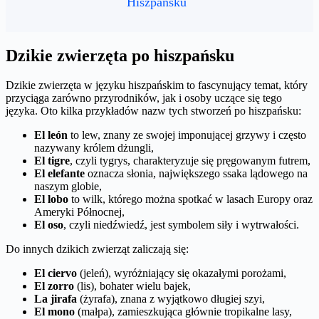
Hiszpańsku
Dzikie zwierzęta po hiszpańsku
Dzikie zwierzęta w języku hiszpańskim to fascynujący temat, który
przyciąga zarówno przyrodników, jak i osoby uczące się tego
języka. Oto kilka przykładów nazw tych stworzeń po hiszpańsku:
El león
to lew, znany ze swojej imponującej grzywy i często
nazywany królem dżungli,
El tigre
, czyli tygrys, charakteryzuje się pręgowanym futrem,
El elefante
oznacza słonia, największego ssaka lądowego na
naszym globie,
El lobo
to wilk, którego można spotkać w lasach Europy oraz
Ameryki Północnej,
El oso
, czyli niedźwiedź, jest symbolem siły i wytrwałości.
Do innych dzikich zwierząt zaliczają się:
El ciervo
(jeleń), wyróżniający się okazałymi porożami,
El zorro
(lis), bohater wielu bajek,
La jirafa
(żyrafa), znana z wyjątkowo długiej szyi,
El mono
(małpa), zamieszkująca głównie tropikalne lasy,