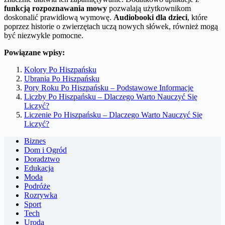
funkcją rozpoznawania mowy
pozwalają użytkownikom
doskonalić prawidłową wymowę.
Audiobooki dla dzieci
, które
poprzez historie o zwierzętach uczą nowych słówek, również mogą
być niezwykle pomocne.
Powiązane wpisy:
Kolory Po Hiszpańsku
Ubrania Po Hiszpańsku
Pory Roku Po Hiszpańsku – Podstawowe Informacje
Liczby Po Hiszpańsku – Dlaczego Warto Nauczyć Się
Liczyć?
Liczenie Po Hiszpańsku – Dlaczego Warto Nauczyć Się
Liczyć?
Biznes
Dom i Ogród
Doradztwo
Edukacja
Moda
Podróże
Rozrywka
Sport
Tech
Uroda