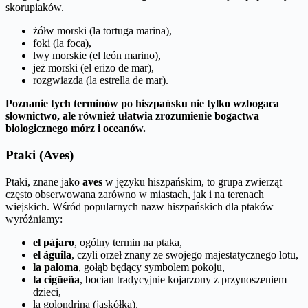
skorupiaków.
żółw morski (la tortuga marina),
foki (la foca),
lwy morskie (el león marino),
jeż morski (el erizo de mar),
rozgwiazda (la estrella de mar).
Poznanie tych terminów po hiszpańsku nie tylko wzbogaca
słownictwo, ale również ułatwia zrozumienie bogactwa
biologicznego mórz i oceanów.
Ptaki (Aves)
Ptaki, znane jako
aves
w języku hiszpańskim, to grupa zwierząt
często obserwowana zarówno w miastach, jak i na terenach
wiejskich. Wśród popularnych nazw hiszpańskich dla ptaków
wyróżniamy:
el pájaro
, ogólny termin na ptaka,
el águila
, czyli orzeł znany ze swojego majestatycznego lotu,
la paloma
, gołąb będący symbolem pokoju,
la cigüeña
, bocian tradycyjnie kojarzony z przynoszeniem
dzieci,
la golondrina (jaskółka),