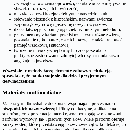
zwierząt do tworzenia opowieści, co ułatwia zapamiętywanie
słówek oraz rozwija ich twórczość,
muzyka stanowi kolejne efektywne narzędzie nauki,
śpiewanie piosenek z hiszpańskimi nazwami zwierząt
wspomaga wymowę i pisownię nowych wyrazów,
dzieci łatwiej je zapamiętują dzięki rytmicznym melodiom,
gra w memory z kartami przedstawiającymi różne zwierzęta
pozwala nie tylko nauczyć się ich nazw, ale także trenować
pamięć wzrokową i słuchową.
tworzenie interaktywnej farmy lub zoo pozwala na
praktyczne zastosowanie zdobytej wiedzy, co dodatkowo
angażuje najmłodszych.
Wszystkie te metody łączą elementy zabawy z edukacją,
sprawiając, że nauka staje się dla dzieci przyjemnym
doświadczeniem.
Materiały multimedialne
Materiały multimedialne doskonale wspomagają proces nauki
hiszpańskich nazw zwierząt
. Filmy edukacyjne, aplikacje na
smartfony oraz prezentacje interaktywne pomagają w opanowaniu
zarówno wymowy, jak i pisowni tych słów. Wiele platform oferuje
kursy wideo
, które przedstawiają nazwy zwierząt w kontekście, co
znacznie ułatwia ich zapamiętywanie. Dodatkowo aplikacje z