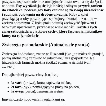
przyjazne usposobienie oraz umiejętność dostosowania się do życia
w domu.
Psy wyróżniają się lojalnością i silnym przywiązaniem
do człowieka
, podczas gdy
koty cenione są za swoją niezależność
i zdolność polowania na drobne gryzonie
. Ryby z kolei
przyciągają osoby poszukujące spokojnego kontaktu z naturą w
zaciszu domowym. Z kolei ptaki potrafią zachwycić śpiewem i
barwnym upierzeniem, przynosząc wiele radości.
Każde z tych
zwierząt posiada wyjątkowe cechy, które fascynują miłośników
fauny na całym świecie
.
Zwierzęta gospodarskie (Animales de granja)
Zwierzęta hodowlane, znane w Hiszpanii jako „animales de granja”,
pełnią istotną rolę zarówno w rolnictwie, jak i gospodarce. Na
hiszpańskich farmach można spotkać rozmaite gatunki tych
zwierząt.
Do najbardziej powszechnych należą:
la vaca
(krowa), która zapewnia mleko,
el toro
(byk), pomagający w pracy na polach,
la oveja
(owca), ceniona za wełnę.
Innymi często hodowanymi gatunkami są: