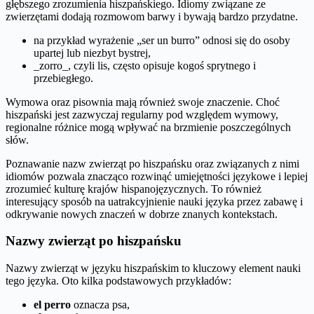
głębszego zrozumienia hiszpańskiego. Idiomy związane ze
zwierzętami dodają rozmowom barwy i bywają bardzo przydatne.
na przykład wyrażenie „ser un burro” odnosi się do osoby
upartej lub niezbyt bystrej,
_zorro_, czyli lis, często opisuje kogoś sprytnego i
przebiegłego.
Wymowa oraz pisownia mają również swoje znaczenie. Choć
hiszpański jest zazwyczaj regularny pod względem wymowy,
regionalne różnice mogą wpływać na brzmienie poszczególnych
słów.
Poznawanie nazw zwierząt po hiszpańsku oraz związanych z nimi
idiomów pozwala znacząco rozwinąć umiejętności językowe i lepiej
zrozumieć kulturę krajów hispanojęzycznych. To również
interesujący sposób na uatrakcyjnienie nauki języka przez zabawę i
odkrywanie nowych znaczeń w dobrze znanych kontekstach.
Nazwy zwierząt po hiszpańsku
Nazwy zwierząt w języku hiszpańskim to kluczowy element nauki
tego języka. Oto kilka podstawowych przykładów:
el perro
oznacza psa,