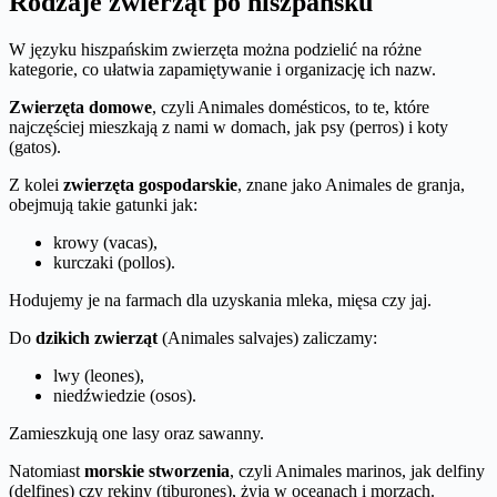
Rodzaje zwierząt po hiszpańsku
W języku hiszpańskim zwierzęta można podzielić na różne
kategorie, co ułatwia zapamiętywanie i organizację ich nazw.
Zwierzęta domowe
, czyli Animales domésticos, to te, które
najczęściej mieszkają z nami w domach, jak psy (perros) i koty
(gatos).
Z kolei
zwierzęta gospodarskie
, znane jako Animales de granja,
obejmują takie gatunki jak:
krowy (vacas),
kurczaki (pollos).
Hodujemy je na farmach dla uzyskania mleka, mięsa czy jaj.
Do
dzikich zwierząt
(Animales salvajes) zaliczamy:
lwy (leones),
niedźwiedzie (osos).
Zamieszkują one lasy oraz sawanny.
Natomiast
morskie stworzenia
, czyli Animales marinos, jak delfiny
(delfines) czy rekiny (tiburones), żyją w oceanach i morzach.