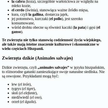
la cabra
(koza), szczególnie wartościowa ze względu na
mleko kozie,
el cerdo
(świnia), stanowiąca ważne źródło mięsa,
kura, czyli
la gallina
, dostarcza jajek,
jej potomstwo, kurczaki (
el pollo
), jest szeroko
konsumowane,
wśród drobiu obecne są również kaczki (
la pata
) i gęsi (
el
ganso
).
Te zwierzęta nie tylko stanowią codzienność życia wiejskiego,
ale także mają istotne znaczenie kulturowe i ekonomiczne w
wielu częściach Hiszpanii.
Zwierzęta dzikie (Animales salvajes)
Dzikie zwierzęta, czyli
„animales salvajes”
w języku hiszpańskim,
to różnorodne gatunki zamieszkujące swoje naturalne siedliska. Nie
są oswojone. Przykładami mogą być:
lew (
el león
),
tygrys (
el tigre
),
słoń (
el elefante
),
niedźwiedź (
el oso
),
orzeł (
el águila
).