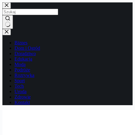
Przejdź
do
treści
Brak
wyników
Biznes
Dom i Ogród
Doradztwo
Edukacja
Moda
Podróże
Rozrywka
Sport
Tech
Uroda
Zdrowie
Kontakt