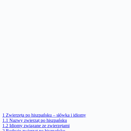
1
Zwierzęta po hiszpańsku – słówka i idiomy
1.1
Nazwy zwierząt po hiszpańsku
1.2
Idiomy związane ze zwierzętami
2
Rodzaje zwierząt po hiszpańsku