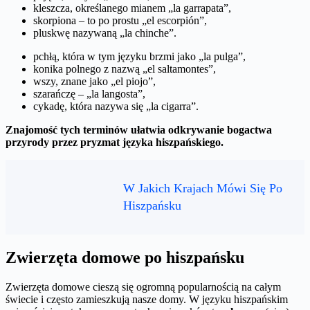
kleszcza, określanego mianem „la garrapata”,
skorpiona – to po prostu „el escorpión”,
pluskwę nazywaną „la chinche”.
pchłą, która w tym języku brzmi jako „la pulga”,
konika polnego z nazwą „el saltamontes”,
wszy, znane jako „el piojo”,
szarańczę – „la langosta”,
cykadę, która nazywa się „la cigarra”.
Znajomość tych terminów ułatwia odkrywanie bogactwa
przyrody przez pryzmat języka hiszpańskiego.
W Jakich Krajach Mówi Się Po
Hiszpańsku
Zwierzęta domowe po hiszpańsku
Zwierzęta domowe cieszą się ogromną popularnością na całym
świecie i często zamieszkują nasze domy. W języku hiszpańskim