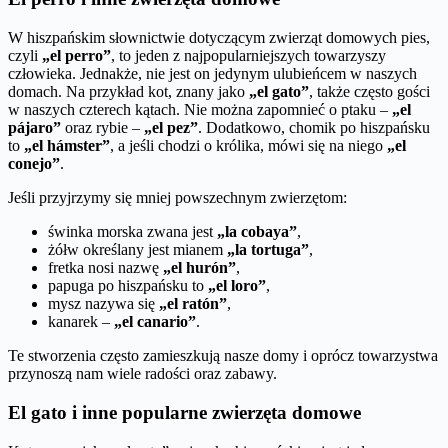
W hiszpańskim słownictwie dotyczącym zwierząt domowych pies,
czyli
„el perro”
, to jeden z najpopularniejszych towarzyszy
człowieka. Jednakże, nie jest on jedynym ulubieńcem w naszych
domach. Na przykład kot, znany jako
„el gato”
, także często gości
w naszych czterech kątach. Nie można zapomnieć o ptaku –
„el
pájaro”
oraz rybie –
„el pez”
. Dodatkowo, chomik po hiszpańsku
to
„el hámster”
, a jeśli chodzi o królika, mówi się na niego
„el
conejo”
.
Jeśli przyjrzymy się mniej powszechnym zwierzętom:
świnka morska zwana jest
„la cobaya”
,
żółw określany jest mianem
„la tortuga”
,
fretka nosi nazwę
„el hurón”
,
papuga po hiszpańsku to
„el loro”
,
mysz nazywa się
„el ratón”
,
kanarek –
„el canario”
.
Te stworzenia często zamieszkują nasze domy i oprócz towarzystwa
przynoszą nam wiele radości oraz zabawy.
El gato i inne popularne zwierzęta domowe