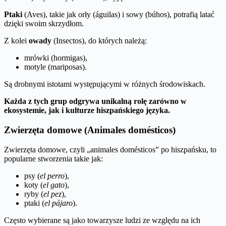
Ptaki
(Aves), takie jak orły (águilas) i sowy (búhos), potrafią latać
dzięki swoim skrzydłom.
Z kolei
owady
(Insectos), do których należą:
mrówki (hormigas),
motyle (mariposas).
Są drobnymi istotami występującymi w różnych środowiskach.
Każda z tych grup odgrywa unikalną rolę zarówno w
ekosystemie, jak i kulturze hiszpańskiego języka.
Zwierzęta domowe (Animales domésticos)
Zwierzęta domowe, czyli „animales domésticos” po hiszpańsku, to
popularne stworzenia takie jak:
psy (
el perro
),
koty (
el gato
),
ryby (
el pez
),
ptaki (
el pájaro
).
Często wybierane są jako towarzysze ludzi ze względu na ich