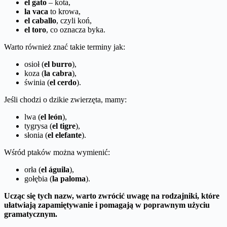
el gato
– kota,
la vaca
to krowa,
el caballo
, czyli koń,
el toro
, co oznacza byka.
Warto również znać takie terminy jak:
osioł (
el burro
),
koza (
la cabra
),
świnia (
el cerdo
).
Jeśli chodzi o dzikie zwierzęta, mamy:
lwa (
el león
),
tygrysa (
el tigre
),
słonia (
el elefante
).
Wśród ptaków można wymienić:
orła (
el águila
),
gołębia (
la paloma
).
Ucząc się tych nazw, warto zwrócić uwagę na rodzajniki, które
ułatwiają zapamiętywanie i pomagają w poprawnym użyciu
gramatycznym.