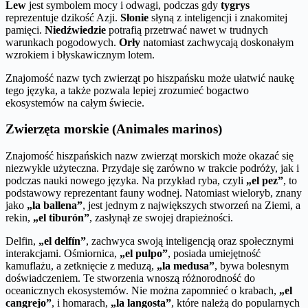
Lew
jest symbolem mocy i odwagi, podczas gdy
tygrys
reprezentuje dzikość Azji.
Słonie
słyną z inteligencji i znakomitej
pamięci.
Niedźwiedzie
potrafią przetrwać nawet w trudnych
warunkach pogodowych.
Orły
natomiast zachwycają doskonałym
wzrokiem i błyskawicznym lotem.
Znajomość nazw tych zwierząt po hiszpańsku może ułatwić naukę
tego języka, a także pozwala lepiej zrozumieć bogactwo
ekosystemów na całym świecie.
Zwierzęta morskie (Animales marinos)
Znajomość hiszpańskich nazw zwierząt morskich może okazać się
niezwykle użyteczna. Przydaje się zarówno w trakcie podróży, jak i
podczas nauki nowego języka. Na przykład ryba, czyli
„el pez”
, to
podstawowy reprezentant fauny wodnej. Natomiast wieloryb, znany
jako
„la ballena”
, jest jednym z największych stworzeń na Ziemi, a
rekin,
„el tiburón”
, zasłynął ze swojej drapieżności.
Delfin,
„el delfín”
, zachwyca swoją inteligencją oraz społecznymi
interakcjami. Ośmiornica,
„el pulpo”
, posiada umiejętność
kamuflażu, a zetknięcie z meduzą,
„la medusa”
, bywa bolesnym
doświadczeniem. Te stworzenia wnoszą różnorodność do
oceanicznych ekosystemów. Nie można zapomnieć o krabach,
„el
cangrejo”
, i homarach,
„la langosta”
, które należą do popularnych