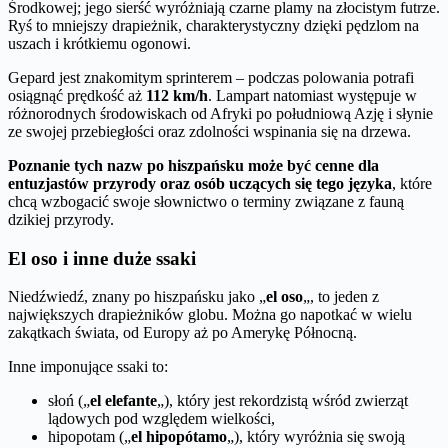
Środkowej; jego sierść wyróżniają czarne plamy na złocistym futrze.
Ryś to mniejszy drapieżnik, charakterystyczny dzięki pędzlom na
uszach i krótkiemu ogonowi.
Gepard jest znakomitym sprinterem – podczas polowania potrafi
osiągnąć prędkość aż
112 km/h
. Lampart natomiast występuje w
różnorodnych środowiskach od Afryki po południową Azję i słynie
ze swojej przebiegłości oraz zdolności wspinania się na drzewa.
Poznanie tych nazw po hiszpańsku może być cenne dla
entuzjastów przyrody oraz osób uczących się tego języka
, które
chcą wzbogacić swoje słownictwo o terminy związane z fauną
dzikiej przyrody.
El oso i inne duże ssaki
Niedźwiedź, znany po hiszpańsku jako „
el oso
„, to jeden z
największych drapieżników globu. Można go napotkać w wielu
zakątkach świata, od Europy aż po Amerykę Północną.
Inne imponujące ssaki to:
słoń („
el elefante
„), który jest rekordzistą wśród zwierząt
lądowych pod względem wielkości,
hipopotam („
el hipopótamo
„), który wyróżnia się swoją