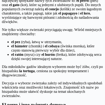
najczęściej spotykane nazwy tych zwierzaków to:
el perro
(pies)
oraz
el gato
(kot), które są jednymi z ulubionych pupili. Do innych
popularnych zwierząt należą
el conejo
(królik) ze swoim łagodnym
charakterem, a także papugi, takie jak
el papagayo
i
el loro
,
wyróżniające się barwnymi piórami i zdolnością do naśladowania
dźwięków.
Nie tylko większe zwierzaki przyciągają uwagę. Wśród mniejszych
znajdziemy chociażby:
el pez
(ryba), łatwą w utrzymaniu,
el hámster
(chomik) i
el cobaya
(świnka morska), które
często stanowią pierwszy wybór dla dzieci,
el ratón
(mysz) czy
el hurón
(fretka), które zdobywają serca
dzięki swojej interesującej naturze.
Dla miłośników gadów idealnym wyborem może być żółw, czyli po
hiszpańsku
la tortuga
, ceniona za spokojny temperament i
długowieczność.
Decyzja o wyborze zwierzaka zależy od indywidualnych upodobań
właściciela oraz możliwości lokalowych. Znajomość ich nazw po
hiszpańsku może ułatwić dyskusje na temat ukochanych
zwierzaków.
El perro i inne zwierzęta domowe