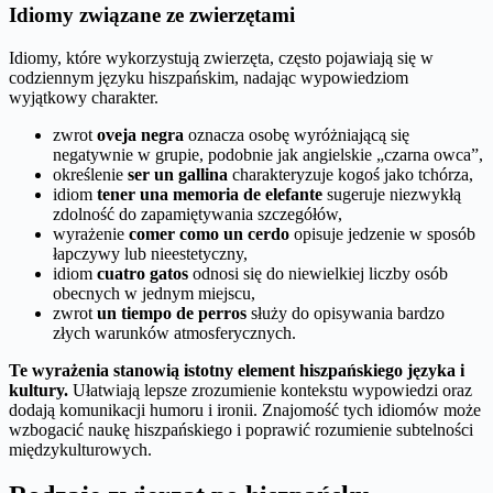
Idiomy związane ze zwierzętami
Idiomy, które wykorzystują zwierzęta, często pojawiają się w
codziennym języku hiszpańskim, nadając wypowiedziom
wyjątkowy charakter.
zwrot
oveja negra
oznacza osobę wyróżniającą się
negatywnie w grupie, podobnie jak angielskie „czarna owca”,
określenie
ser un gallina
charakteryzuje kogoś jako tchórza,
idiom
tener una memoria de elefante
sugeruje niezwykłą
zdolność do zapamiętywania szczegółów,
wyrażenie
comer como un cerdo
opisuje jedzenie w sposób
łapczywy lub nieestetyczny,
idiom
cuatro gatos
odnosi się do niewielkiej liczby osób
obecnych w jednym miejscu,
zwrot
un tiempo de perros
służy do opisywania bardzo
złych warunków atmosferycznych.
Te wyrażenia stanowią istotny element hiszpańskiego języka i
kultury.
Ułatwiają lepsze zrozumienie kontekstu wypowiedzi oraz
dodają komunikacji humoru i ironii. Znajomość tych idiomów może
wzbogacić naukę hiszpańskiego i poprawić rozumienie subtelności
międzykulturowych.