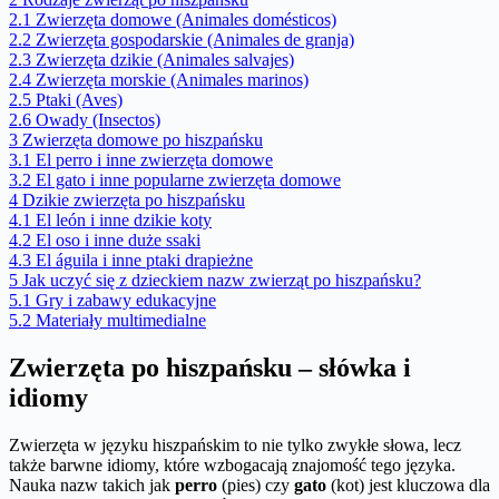
2.1
Zwierzęta domowe (Animales domésticos)
2.2
Zwierzęta gospodarskie (Animales de granja)
2.3
Zwierzęta dzikie (Animales salvajes)
2.4
Zwierzęta morskie (Animales marinos)
2.5
Ptaki (Aves)
2.6
Owady (Insectos)
3
Zwierzęta domowe po hiszpańsku
3.1
El perro i inne zwierzęta domowe
3.2
El gato i inne popularne zwierzęta domowe
4
Dzikie zwierzęta po hiszpańsku
4.1
El león i inne dzikie koty
4.2
El oso i inne duże ssaki
4.3
El águila i inne ptaki drapieżne
5
Jak uczyć się z dzieckiem nazw zwierząt po hiszpańsku?
5.1
Gry i zabawy edukacyjne
5.2
Materiały multimedialne
Zwierzęta po hiszpańsku – słówka i
idiomy
Zwierzęta w języku hiszpańskim to nie tylko zwykłe słowa, lecz
także barwne idiomy, które wzbogacają znajomość tego języka.
Nauka nazw takich jak
perro
(pies) czy
gato
(kot) jest kluczowa dla