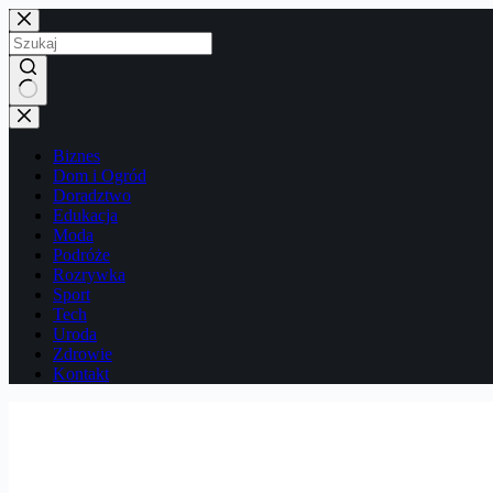
Przejdź
do
treści
Brak
wyników
Biznes
Dom i Ogród
Doradztwo
Edukacja
Moda
Podróże
Rozrywka
Sport
Tech
Uroda
Zdrowie
Kontakt