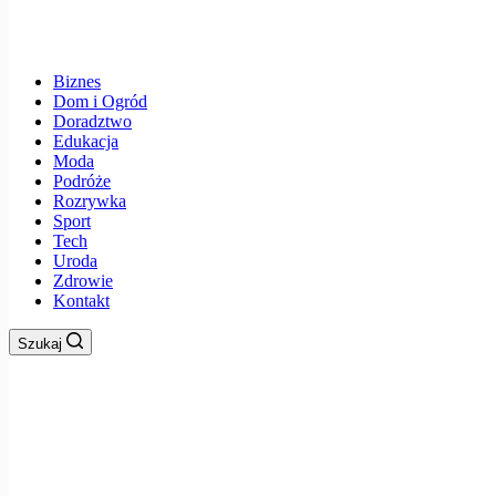
Biznes
Dom i Ogród
Doradztwo
Edukacja
Moda
Podróże
Rozrywka
Sport
Tech
Uroda
Zdrowie
Kontakt
Szukaj