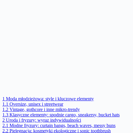
1
Moda młodzieżowa: style i kluczowe elementy
1.1
Oversize, unisex i streetwear
1.2
Vintage, gothcore i inne mikro-trendy
1.3
Klasyczne elementy: spodnie cargo, sneakersy, bucket hats
2
Uroda i fryzury: wyraz indywidualności
2.1
Modne fryzury: curtain bangs, beach waves, messy buns
2.2
Pielęgnacja: kosmetyki ekologiczne i sonic toothbrush