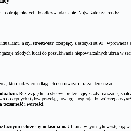
nty
re inspirują młodych do odkrywania siebie. Najważniejsze trendy:
idualizmu, a styl
streetwear
, czerpiący z estetyki lat 90., wprowadza
angażuje młodych ludzi do poszukiwania niepowtarzalnych ubrań w se
enia, które odzwierciedlają ich osobowość oraz zainteresowania.
idualizm
. Bez względu na stylowe preferencje, każdy ma szansę znaleź
o dostępnych stylów przyciąga uwagę i inspiruje do twórczego wyraża
ą tożsamość i wartości.
się
luźnymi
i
obszernymi fasonami
. Ubrania w tym stylu występują w