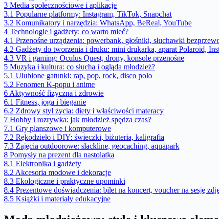
3
Media społecznościowe i aplikacje
3.1
Popularne platformy: Instagram, TikTok, Snapchat
3.2
Komunikatory i narzędzia: WhatsApp, BeReal, YouTube
4
Technologie i gadżety: co warto mieć?
4.1
Przenośne urządzenia: powerbank, głośniki, słuchawki bezprze
4.2
Gadżety do tworzenia i druku: mini drukarka, aparat Polaroid, Ins
4.3
VR i gaming: Oculus Quest, drony, konsole przenośne
5
Muzyka i kultura: co słucha i ogląda młodzież?
5.1
Ulubione gatunki: rap, pop, rock, disco polo
5.2
Fenomen K-popu i anime
6
Aktywność fizyczna i zdrowie
6.1
Fitness, joga i bieganie
6.2
Zdrowy styl życia: diety i właściwości materacy
7
Hobby i rozrywka: jak młodzież spędza czas?
7.1
Gry planszowe i komputerowe
7.2
Rękodzieło i DIY: świeczki, biżuteria, kaligrafia
7.3
Zajęcia outdoorowe: slackline, geocaching, aquapark
8
Pomysły na prezent dla nastolatka
8.1
Elektronika i gadżety
8.2
Akcesoria modowe i dekoracje
8.3
Ekologiczne i praktyczne upominki
8.4
Prezentowe doświadczenia: bilet na koncert, voucher na sesję zd
8.5
Książki i materiały edukacyjne