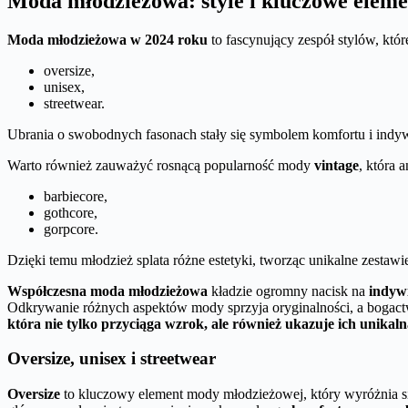
Moda młodzieżowa: style i kluczowe eleme
Moda młodzieżowa w 2024 roku
to fascynujący zespół stylów, któ
oversize,
unisex,
streetwear.
Ubrania o swobodnych fasonach stały się symbolem komfortu i indyw
Warto również zauważyć rosnącą popularność mody
vintage
, która 
barbiecore,
gothcore,
gorpcore.
Dzięki temu młodzież splata różne estetyki, tworząc unikalne zestawi
Współczesna moda młodzieżowa
kładzie ogromny nacisk na
indyw
Odkrywanie różnych aspektów mody sprzyja oryginalności, a bogactw
która nie tylko przyciąga wzrok, ale również ukazuje ich unikaln
Oversize, unisex i streetwear
Oversize
to kluczowy element mody młodzieżowej, który wyróżnia 