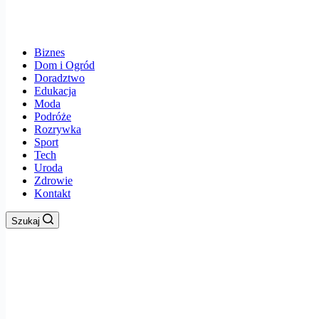
Biznes
Dom i Ogród
Doradztwo
Edukacja
Moda
Podróże
Rozrywka
Sport
Tech
Uroda
Zdrowie
Kontakt
Szukaj