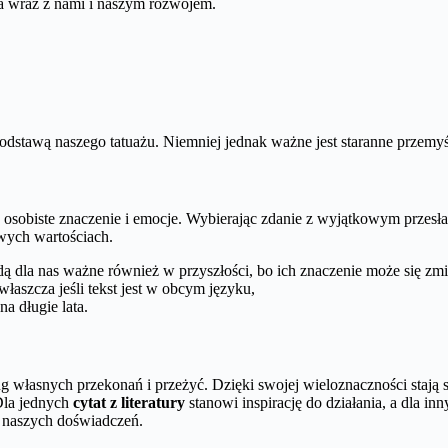
a wraz z nami i naszym rozwojem.
podstawą naszego tatuażu. Niemniej jednak ważne jest staranne przemyśl
 osobiste znaczenie i emocje. Wybierając zdanie z wyjątkowym przesł
wych wartościach.
ą dla nas ważne również w przyszłości, bo ich znaczenie może się zmi
łaszcza jeśli tekst jest w obcym języku,
na długie lata.
ług własnych przekonań i przeżyć. Dzięki swojej wieloznaczności stają 
Dla jednych
cytat z literatury
stanowi inspirację do działania, a dla in
o naszych doświadczeń.