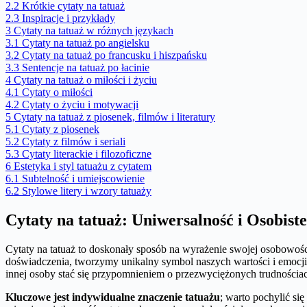
2.2
Krótkie cytaty na tatuaż
2.3
Inspiracje i przykłady
3
Cytaty na tatuaż w różnych językach
3.1
Cytaty na tatuaż po angielsku
3.2
Cytaty na tatuaż po francusku i hiszpańsku
3.3
Sentencje na tatuaż po łacinie
4
Cytaty na tatuaż o miłości i życiu
4.1
Cytaty o miłości
4.2
Cytaty o życiu i motywacji
5
Cytaty na tatuaż z piosenek, filmów i literatury
5.1
Cytaty z piosenek
5.2
Cytaty z filmów i seriali
5.3
Cytaty literackie i filozoficzne
6
Estetyka i styl tatuażu z cytatem
6.1
Subtelność i umiejscowienie
6.2
Stylowe litery i wzory tatuaży
Cytaty na tatuaż: Uniwersalność i Osobist
Cytaty na tatuaż to doskonały sposób na wyrażenie swojej osobowoś
doświadczenia, tworzymy unikalny symbol naszych wartości i emocji
innej osoby stać się przypomnieniem o przezwyciężonych trudnościa
Kluczowe jest indywidualne znaczenie tatuażu
; warto pochylić s