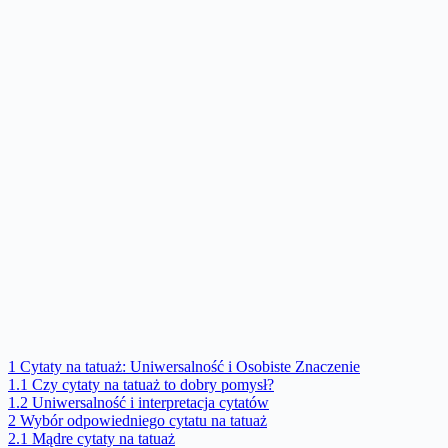
1
Cytaty na tatuaż: Uniwersalność i Osobiste Znaczenie
1.1
Czy cytaty na tatuaż to dobry pomysł?
1.2
Uniwersalność i interpretacja cytatów
2
Wybór odpowiedniego cytatu na tatuaż
2.1
Mądre cytaty na tatuaż