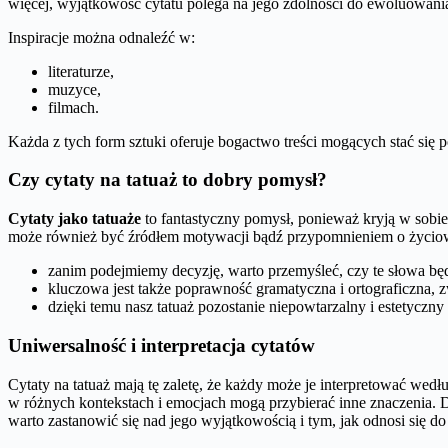
więcej, wyjątkowość cytatu polega na jego zdolności do ewoluowani
Inspiracje można odnaleźć w:
literaturze,
muzyce,
filmach.
Każda z tych form sztuki oferuje bogactwo treści mogących stać się 
Czy cytaty na tatuaż to dobry pomysł?
Cytaty jako tatuaże
to fantastyczny pomysł, ponieważ kryją w sobie
może również być źródłem motywacji bądź przypomnieniem o życio
zanim podejmiemy decyzję, warto przemyśleć, czy te słowa będ
kluczowa jest także poprawność gramatyczna i ortograficzna, zw
dzięki temu nasz tatuaż pozostanie niepowtarzalny i estetyczny 
Uniwersalność i interpretacja cytatów
Cytaty na tatuaż mają tę zaletę, że każdy może je interpretować wed
w różnych kontekstach i emocjach mogą przybierać inne znaczenia. 
warto zastanowić się nad jego wyjątkowością i tym, jak odnosi się d