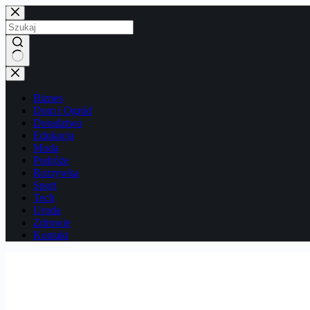
Przejdź
do
treści
Brak
wyników
Biznes
Dom i Ogród
Doradztwo
Edukacja
Moda
Podróże
Rozrywka
Sport
Tech
Uroda
Zdrowie
Kontakt