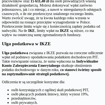
pracowników oraz
15 611,40 zł
dla osób prowadzących własną
działalność gospodarczą. Możesz dokonywać wpłat zarówno
jednorazowo, jak i co miesiąc, a nawet w nieregularnych odstępach
czasowych, o ile nie przekroczysz ustalonego rocznego limitu.
Warto zwrócić uwagę, że ta kwota każdego roku wzrasta w
odpowiedzi na rosnące przeciętne wynagrodzenie w Polsce.
Przekroczenie limitu wiąże się z koniecznością zapłaty podatku od
nadwyżki. Na tle
IKE
, limity wpłat na
IKZE
są niższe, co ma
wpływ na ostateczną sumę zgromadzonych funduszy.
Ulga podatkowa w IKZE
Ulga podatkowa
związana z IKZE pozwala na coroczne odliczenie
wpłat od podstawy opodatkowania podatkiem dochodowym PIT.
Takie rozwiązanie oznacza, że suma wpłacona na
Indywidualne
Konto Zabezpieczenia Emerytalnego
skutkuje obniżeniem
podatku dochodowego w danym roku,
co stanowi świetny sposób
na zoptymalizowanie strategii podatkowej.
Odliczenia te są szczególnie korzystne dla:
osób korzystających z ogólnej skali podatkowej PIT,
osób płacących podatek liniowy, który wynosi 19%,
przedsiębiorców,
osób prywatnych.