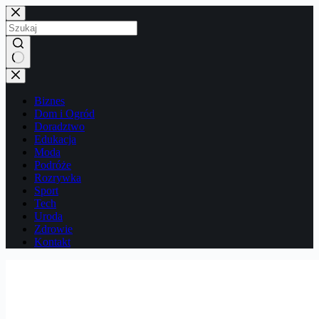
Przejdź
do
treści
Brak
wyników
Biznes
Dom i Ogród
Doradztwo
Edukacja
Moda
Podróże
Rozrywka
Sport
Tech
Uroda
Zdrowie
Kontakt