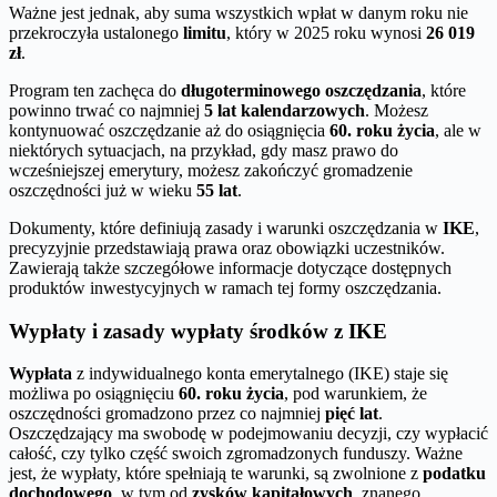
Ważne jest jednak, aby suma wszystkich wpłat w danym roku nie
przekroczyła ustalonego
limitu
, który w 2025 roku wynosi
26 019
zł
.
Program ten zachęca do
długoterminowego oszczędzania
, które
powinno trwać co najmniej
5 lat kalendarzowych
. Możesz
kontynuować oszczędzanie aż do osiągnięcia
60. roku życia
, ale w
niektórych sytuacjach, na przykład, gdy masz prawo do
wcześniejszej emerytury, możesz zakończyć gromadzenie
oszczędności już w wieku
55 lat
.
Dokumenty, które definiują zasady i warunki oszczędzania w
IKE
,
precyzyjnie przedstawiają prawa oraz obowiązki uczestników.
Zawierają także szczegółowe informacje dotyczące dostępnych
produktów inwestycyjnych w ramach tej formy oszczędzania.
Wypłaty i zasady wypłaty środków z IKE
Wypłata
z indywidualnego konta emerytalnego (IKE) staje się
możliwa po osiągnięciu
60. roku życia
, pod warunkiem, że
oszczędności gromadzono przez co najmniej
pięć lat
.
Oszczędzający ma swobodę w podejmowaniu decyzji, czy wypłacić
całość, czy tylko część swoich zgromadzonych funduszy. Ważne
jest, że wypłaty, które spełniają te warunki, są zwolnione z
podatku
dochodowego
, w tym od
zysków kapitałowych
, znanego