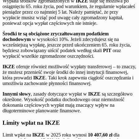
Wypłata środków zgromadzonych w
IKZE
staje się możliwa po
osiągnięciu 65. roku życia, pod warunkiem, że regularnie wpłacałeś
pieniądze przez co najmniej 5 lat. Należy pamiętać, że przy
wypłacie musisz wziąć pod uwagę cały zgromadzony kapitał,
ponieważ opcja wypłat częściowych nie istnieje.
Środki te są obciążone zryczałtowanym podatkiem
dochodowym
w wysokości 10%. Jeżeli zdecydujesz się na
wcześniejszą wypłatę, jeszcze przed ukończeniem 65. roku życia,
będziesz zobowiązany uiścić podatek według skali
PIT
oraz
wypłacić wszelkie zgromadzone oszczędności.
IKZE
oferuje również możliwość wypłaty transferowej – to znaczy,
że możesz przenieść swoje środki do innej instytucji finansowej,
która prowadzi
IKZE
. Taki krok zapewnia ciągłość oszczędzania i
umożliwia zachowanie płynności finansowej.
Innymi słowy
, zasady dotyczące wypłat w
IKZE
są szczegółowo
określone. Wysokość podatku dochodowego oraz niemożność
dokonania częściowych wypłat mają znaczący wpływ na
długoterminowe planowanie finansowe.
Limity wpłat na IKZE
Limit wpłat na
IKZE
w 2025 roku wynosi
10 407,60 zł
dla