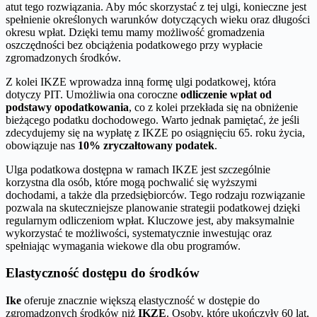
atut tego rozwiązania. Aby móc skorzystać z tej ulgi, konieczne jest
spełnienie określonych warunków dotyczących wieku oraz długości
okresu wpłat. Dzięki temu mamy możliwość gromadzenia
oszczędności bez obciążenia podatkowego przy wypłacie
zgromadzonych środków.
Z kolei IKZE wprowadza inną formę ulgi podatkowej, która
dotyczy PIT. Umożliwia ona coroczne
odliczenie wpłat od
podstawy opodatkowania
, co z kolei przekłada się na obniżenie
bieżącego podatku dochodowego. Warto jednak pamiętać, że jeśli
zdecydujemy się na wypłatę z IKZE po osiągnięciu 65. roku życia,
obowiązuje nas
10% zryczałtowany podatek
.
Ulga podatkowa dostępna w ramach IKZE jest szczególnie
korzystna dla osób, które mogą pochwalić się wyższymi
dochodami, a także dla przedsiębiorców. Tego rodzaju rozwiązanie
pozwala na skuteczniejsze planowanie strategii podatkowej dzięki
regularnym odliczeniom wpłat. Kluczowe jest, aby maksymalnie
wykorzystać te możliwości, systematycznie inwestując oraz
spełniając wymagania wiekowe dla obu programów.
Elastyczność dostępu do środków
Ike
oferuje znacznie większą elastyczność w dostępie do
zgromadzonych środków niż
IKZE
. Osoby, które ukończyły 60 lat,