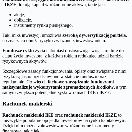
i
IKZE
, lokują kapitał w różnorodne aktywa, takie jak:
akcje,
obligacje,
instrumenty rynku pieniężnego.
Taki miks inwestycji umożliwia
szeroką dywersyfikację portfela
,
co znacząco obniża ryzyko związane z inwestowaniem.
Fundusze cyklu życia
natomiast dostosowują swoją strukturę do
etapu życia inwestora, z każdym rokiem redukując udział bardziej
ryzykownych aktywów.
Szczegółowe zasady funkcjonowania, opłaty oraz związane z nimi
ryzyko są jasno przedstawione w statucie funduszu oraz
regulaminie. Co więcej,
fachowe zarządzanie funduszami
maksymalizuje wykorzystanie zgromadzonych środków
, a tym
samym zwiększa potencjalne zyski w ramach IKE i IKZE.
Rachunek maklerski
Rachunek maklerski IKE
oraz
rachunek maklerski IKZE
to
niezwykle popularne opcje dla inwestorów na rynku kapitałowym.
Dzięki nim można zainwestować w różnorodne instrumenty
finansowe, takie jak: