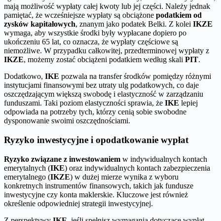
mają możliwość wypłaty całej kwoty lub jej części. Należy jednak
pamiętać, że wcześniejsze wypłaty są obciążone
podatkiem od
zysków kapitałowych
, znanym jako podatek Belki. Z kolei
IKZE
wymaga, aby wszystkie środki były wypłacane dopiero po
ukończeniu 65 lat, co oznacza, że wypłaty częściowe są
niemożliwe. W przypadku całkowitej, przedterminowej wypłaty z
IKZE
, możemy zostać obciążeni podatkiem według skali
PIT
.
Dodatkowo,
IKE
pozwala na transfer środków pomiędzy różnymi
instytucjami finansowymi bez utraty ulg podatkowych, co daje
oszczędzającym większą swobodę i elastyczność w zarządzaniu
funduszami. Taki poziom elastyczności sprawia, że
IKE
lepiej
odpowiada na potrzeby tych, którzy cenią sobie swobodne
dysponowanie swoimi oszczędnościami.
Ryzyko inwestycyjne i opodatkowanie wypłat
Ryzyko związane z inwestowaniem
w indywidualnych kontach
emerytalnych (
IKE
) oraz indywidualnych kontach zabezpieczenia
emerytalnego (
IKZE
) w dużej mierze wynika z wyboru
konkretnych instrumentów finansowych, takich jak fundusze
inwestycyjne czy konta maklerskie. Kluczowe jest również
określenie odpowiedniej strategii inwestycyjnej.
Z perspektywy
IKE
, jeśli spełnisz wymagania dotyczące wypłat,