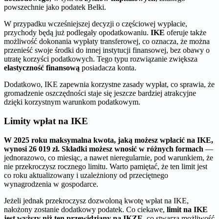
powszechnie jako podatek Belki.
W przypadku wcześniejszej decyzji o częściowej wypłacie,
przychody będą już podlegały opodatkowaniu.
IKE
oferuje także
możliwość dokonania wypłaty transferowej, co oznacza, że można
przenieść swoje środki do innej instytucji finansowej, bez obawy o
utratę korzyści podatkowych. Tego typu rozwiązanie zwiększa
elastyczność finansową
posiadacza konta.
Dodatkowo, IKE zapewnia korzystne zasady wypłat, co sprawia, że
gromadzenie oszczędności staje się jeszcze bardziej atrakcyjne
dzięki korzystnym warunkom podatkowym.
Limity wpłat na IKE
W 2025 roku maksymalna kwota, jaką możesz wpłacić na IKE,
wynosi 26 019 zł.
Składki możesz wnosić w różnych formach
—
jednorazowo, co miesiąc, a nawet nieregularnie, pod warunkiem, że
nie przekroczysz rocznego limitu. Warto pamiętać, że ten limit jest
co roku aktualizowany i uzależniony od przeciętnego
wynagrodzenia w gospodarce.
Jeżeli jednak przekroczysz dozwoloną kwotę wpłat na IKE,
nałożony zostanie dodatkowy podatek. Co ciekawe,
limit na IKE
jest wyższy niż ten przewidziany na IKZE
, co stwarza możliwość