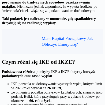
porównaniu do tradycyjnych sposobów przekazywania
majątku.
Nie można jednak zapominać, że wypłata środków po
śmierci właściciela wiąże się z opodatkowaniem dochodowym.
Taki podatek jest naliczany w momencie, gdy spadkobiercy
decydują się na realizację wypłaty.
Mam Kapitał Początkowy Jak
Obliczyć Emeryturę?
Czym różni się IKE od IKZE?
Podstawowa różnica
pomiędzy IKE a IKZE dotyczy
korzyści
podatkowych
oraz
zasad wypłat
.
IKE pozwala na dokonywanie wyższych wpłat, których limit
w 2025 roku wynosi aż
26 019 zł
,
zwolnienie z podatku od zysków kapitałowych, znanego jako
podatek Belki, które przysługuje przy wypłacie środków po
ukończeniu
60. roku życia
,
większa elastyczność wypłat – możesz wycofywać