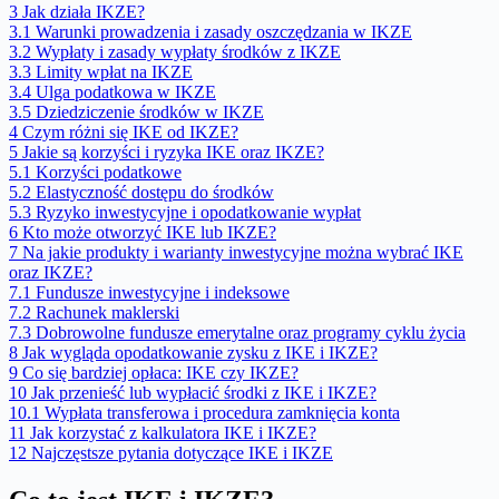
3
Jak działa IKZE?
3.1
Warunki prowadzenia i zasady oszczędzania w IKZE
3.2
Wypłaty i zasady wypłaty środków z IKZE
3.3
Limity wpłat na IKZE
3.4
Ulga podatkowa w IKZE
3.5
Dziedziczenie środków w IKZE
4
Czym różni się IKE od IKZE?
5
Jakie są korzyści i ryzyka IKE oraz IKZE?
5.1
Korzyści podatkowe
5.2
Elastyczność dostępu do środków
5.3
Ryzyko inwestycyjne i opodatkowanie wypłat
6
Kto może otworzyć IKE lub IKZE?
7
Na jakie produkty i warianty inwestycyjne można wybrać IKE
oraz IKZE?
7.1
Fundusze inwestycyjne i indeksowe
7.2
Rachunek maklerski
7.3
Dobrowolne fundusze emerytalne oraz programy cyklu życia
8
Jak wygląda opodatkowanie zysku z IKE i IKZE?
9
Co się bardziej opłaca: IKE czy IKZE?
10
Jak przenieść lub wypłacić środki z IKE i IKZE?
10.1
Wypłata transferowa i procedura zamknięcia konta
11
Jak korzystać z kalkulatora IKE i IKZE?
12
Najczęstsze pytania dotyczące IKE i IKZE