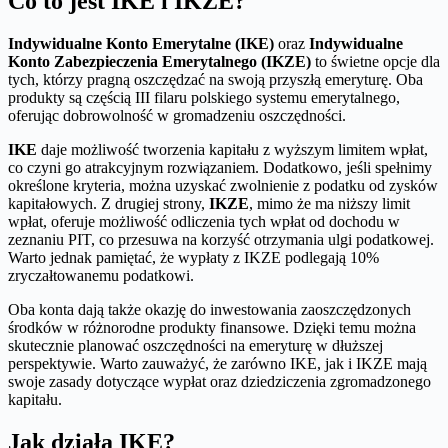
Co to jest IKE i IKZE?
Indywidualne Konto Emerytalne (IKE)
oraz
Indywidualne
Konto Zabezpieczenia Emerytalnego (IKZE)
to świetne opcje dla
tych, którzy pragną oszczędzać na swoją przyszłą emeryturę. Oba
produkty są częścią III filaru polskiego systemu emerytalnego,
oferując dobrowolność w gromadzeniu oszczędności.
IKE
daje możliwość tworzenia kapitału z wyższym limitem wpłat,
co czyni go atrakcyjnym rozwiązaniem. Dodatkowo, jeśli spełnimy
określone kryteria, można uzyskać zwolnienie z podatku od zysków
kapitałowych. Z drugiej strony,
IKZE
, mimo że ma niższy limit
wpłat, oferuje możliwość odliczenia tych wpłat od dochodu w
zeznaniu PIT, co przesuwa na korzyść otrzymania ulgi podatkowej.
Warto jednak pamiętać, że wypłaty z IKZE podlegają 10%
zryczałtowanemu podatkowi.
Oba konta dają także okazję do inwestowania zaoszczędzonych
środków w różnorodne produkty finansowe. Dzięki temu można
skutecznie planować oszczędności na emeryturę w dłuższej
perspektywie. Warto zauważyć, że zarówno IKE, jak i IKZE mają
swoje zasady dotyczące wypłat oraz dziedziczenia zgromadzonego
kapitału.
Jak działa IKE?