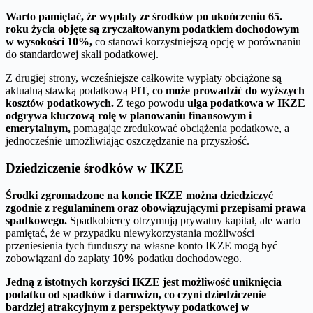
Warto pamiętać, że wypłaty ze środków po ukończeniu 65.
roku życia objęte są zryczałtowanym podatkiem dochodowym
w wysokości 10%,
co stanowi korzystniejszą opcję w porównaniu
do standardowej skali podatkowej.
Z drugiej strony, wcześniejsze całkowite wypłaty obciążone są
aktualną stawką podatkową PIT,
co może prowadzić do wyższych
kosztów podatkowych.
Z tego powodu
ulga podatkowa w IKZE
odgrywa kluczową rolę w planowaniu finansowym i
emerytalnym,
pomagając zredukować obciążenia podatkowe, a
jednocześnie umożliwiając oszczędzanie na przyszłość.
Dziedziczenie środków w IKZE
Środki zgromadzone na koncie IKZE można dziedziczyć
zgodnie z regulaminem oraz obowiązującymi przepisami prawa
spadkowego.
Spadkobiercy otrzymują prywatny kapitał, ale warto
pamiętać, że w przypadku niewykorzystania możliwości
przeniesienia tych funduszy na własne konto IKZE mogą być
zobowiązani do zapłaty
10%
podatku dochodowego.
Jedną z istotnych korzyści IKZE jest możliwość uniknięcia
podatku od spadków i darowizn, co czyni dziedziczenie
bardziej atrakcyjnym z perspektywy podatkowej w