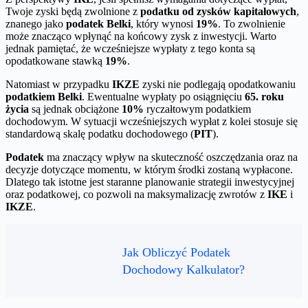
Twoje zyski będą zwolnione z
podatku od zysków kapitałowych
,
znanego jako
podatek Belki
, który wynosi
19%
. To zwolnienie
może znacząco wpłynąć na końcowy zysk z inwestycji. Warto
jednak pamiętać, że wcześniejsze wypłaty z tego konta są
opodatkowane stawką
19%
.
Natomiast w przypadku
IKZE
zyski nie podlegają opodatkowaniu
podatkiem Belki
. Ewentualne wypłaty po osiągnięciu
65. roku
życia
są jednak obciążone
10%
ryczałtowym podatkiem
dochodowym. W sytuacji wcześniejszych wypłat z kolei stosuje się
standardową skalę podatku dochodowego (
PIT
).
Podatek
ma znaczący wpływ na skuteczność oszczędzania oraz na
decyzje dotyczące momentu, w którym środki zostaną wypłacone.
Dlatego tak istotne jest staranne planowanie strategii inwestycyjnej
oraz podatkowej, co pozwoli na maksymalizację zwrotów z
IKE
i
IKZE
.
Jak Obliczyć Podatek
Dochodowy Kalkulator?