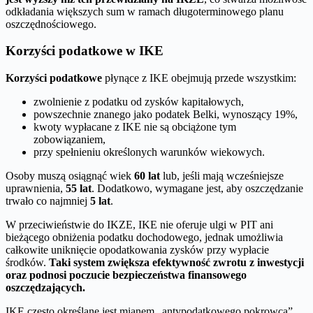
odkładania większych sum w ramach długoterminowego planu
oszczędnościowego.
Korzyści podatkowe w IKE
Korzyści podatkowe
płynące z IKE obejmują przede wszystkim:
zwolnienie z podatku od zysków kapitałowych,
powszechnie znanego jako podatek Belki, wynoszący 19%,
kwoty wypłacane z IKE nie są obciążone tym
zobowiązaniem,
przy spełnieniu określonych warunków wiekowych.
Osoby muszą osiągnąć wiek
60 lat
lub, jeśli mają wcześniejsze
uprawnienia,
55 lat
. Dodatkowo, wymagane jest, aby oszczędzanie
trwało co najmniej
5 lat
.
W przeciwieństwie do IKZE, IKE nie oferuje ulgi w PIT ani
bieżącego obniżenia podatku dochodowego, jednak umożliwia
całkowite uniknięcie opodatkowania zysków przy wypłacie
środków.
Taki system zwiększa efektywność zwrotu z inwestycji
oraz podnosi poczucie bezpieczeństwa finansowego
oszczędzających.
IKE często określane jest mianem „antypodatkowego pokrowca”,