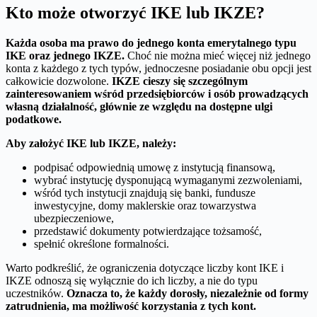
Kto może otworzyć IKE lub IKZE?
Każda osoba ma prawo do jednego konta emerytalnego typu
IKE oraz jednego IKZE.
Choć nie można mieć więcej niż jednego
konta z każdego z tych typów, jednoczesne posiadanie obu opcji jest
całkowicie dozwolone.
IKZE cieszy się szczególnym
zainteresowaniem wśród przedsiębiorców i osób prowadzących
własną działalność, głównie ze względu na dostępne ulgi
podatkowe.
Aby założyć IKE lub IKZE, należy:
podpisać odpowiednią umowę z instytucją finansową,
wybrać instytucję dysponującą wymaganymi zezwoleniami,
wśród tych instytucji znajdują się banki, fundusze
inwestycyjne, domy maklerskie oraz towarzystwa
ubezpieczeniowe,
przedstawić dokumenty potwierdzające tożsamość,
spełnić określone formalności.
Warto podkreślić, że ograniczenia dotyczące liczby kont IKE i
IKZE odnoszą się wyłącznie do ich liczby, a nie do typu
uczestników.
Oznacza to, że każdy dorosły, niezależnie od formy
zatrudnienia, ma możliwość korzystania z tych kont.