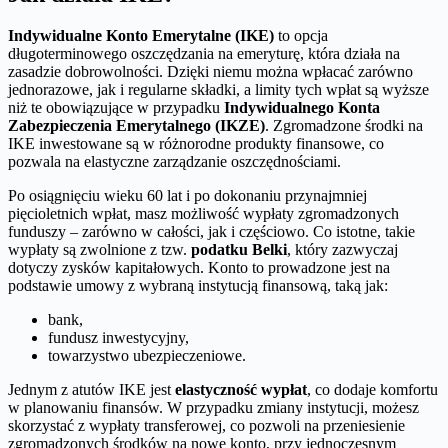
Indywidualne Konto Emerytalne (IKE)
to opcja
długoterminowego oszczędzania na emeryturę, która działa na
zasadzie dobrowolności. Dzięki niemu można wpłacać zarówno
jednorazowe, jak i regularne składki, a limity tych wpłat są wyższe
niż te obowiązujące w przypadku
Indywidualnego Konta
Zabezpieczenia Emerytalnego (IKZE)
. Zgromadzone środki na
IKE inwestowane są w różnorodne produkty finansowe, co
pozwala na elastyczne zarządzanie oszczędnościami.
Po osiągnięciu wieku 60 lat i po dokonaniu przynajmniej
pięcioletnich wpłat, masz możliwość wypłaty zgromadzonych
funduszy – zarówno w całości, jak i częściowo. Co istotne, takie
wypłaty są zwolnione z tzw.
podatku Belki
, który zazwyczaj
dotyczy zysków kapitałowych. Konto to prowadzone jest na
podstawie umowy z wybraną instytucją finansową, taką jak:
bank,
fundusz inwestycyjny,
towarzystwo ubezpieczeniowe.
Jednym z atutów IKE jest
elastyczność wypłat
, co dodaje komfortu
w planowaniu finansów. W przypadku zmiany instytucji, możesz
skorzystać z wypłaty transferowej, co pozwoli na przeniesienie
zgromadzonych środków na nowe konto, przy jednoczesnym