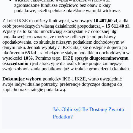
zgromadzone fundusze częściowo bez obaw o kary
podatkowe, jeżeli spełniasz określone warunki wiekowe.
Z kolei IKZE ma niższy limit wpłat, wynoszący
10 407,60 zł
, a dla
osób prowadzących własną działalność gospodarczą –
15 611,40 zł
.
Wpłaty na to konto umożliwiają skorzystanie z corocznej ulgi
podatkowej, co oznacza, że możesz odliczyć je od podstawy
opodatkowania, co skutkuje niższym podatkiem dochodowym w
danym roku. Jednak wypłaty z IKZE stają się dostępne dopiero po
ukończeniu
65 lat
i są obciążone stałym podatkiem dochodowym w
wysokości
10%
. Pomimo tego, IKZE sprzyja
długoterminowemu
oszczędzaniu
i jest atrakcyjne dla osób, które pragną zmniejszyć
swoje zobowiązania podatkowe już w trakcie gromadzenia kapitału.
Dokonując wyboru
pomiędzy IKE a IKZE, warto uwzględnić
swoje indywidualne potrzeby, preferencje dotyczące dostępu do
kapitału oraz strategię podatkową.
Jak Obliczyć Ile Dostanę Zwrotu
Podatku?