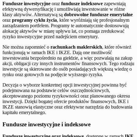
Fundusze inwestycyjne
oraz
fundusze indeksowe
zapewniają
efektywną dywersyfikację i umożliwiają inwestowanie w różne
klasy aktywów. Alternatywą są
dobrowolne fundusze emerytalne
oraz
programy cyklu życia
, które wyróżniają się profesjonalnym
zarządzaniem portfelem. Programy te automatycznie dostosowują
alokację aktywów w miarę upływu lat, co pomaga zredukować
ryzyko inwestycyjne przed nadejściem emerytury.
Nie można zapomnieć o
rachunkach maklerskich
, które również
funkcjonują w ramach IKE i IKZE. Dają one możliwość
inwestowania bezpośrednio na giełdzie, a więc pozwalają na zakup
akcji, obligacji czy innych instrumentów finansowych. Tego rodzaju
inwestycje są skierowane do osób posiadających większą wiedzę o
rynku oraz gotowych na podjęcie wyższego ryzyka.
Decyzja o wyborze konkretnej opcji inwestycyjnej powinna być
podejmowana na podstawie celów oszczędnościowych,
akceptowanego poziomu ryzykowności oraz planowanego okresu
inwestycji. Dzięki bogatej ofercie produktów finansowych, IKE i
IKZE stanowią elastyczne oraz efektywne narzędzia do budowania
kapitału emerytalnego.
Fundusze inwestycyjne i indeksowe
Fundusze inwestycyjne oraz indeksowe
, dostępne w ramach
IKE