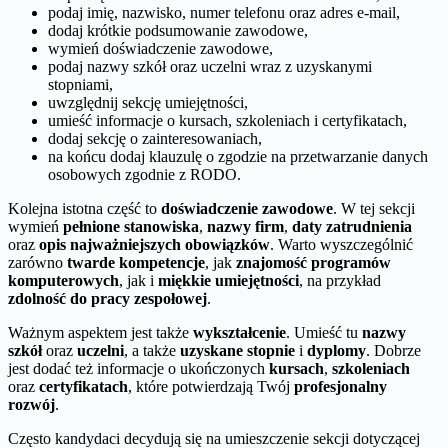
podaj imię, nazwisko, numer telefonu oraz adres e-mail,
dodaj krótkie podsumowanie zawodowe,
wymień doświadczenie zawodowe,
podaj nazwy szkół oraz uczelni wraz z uzyskanymi
stopniami,
uwzględnij sekcję umiejętności,
umieść informacje o kursach, szkoleniach i certyfikatach,
dodaj sekcję o zainteresowaniach,
na końcu dodaj klauzulę o zgodzie na przetwarzanie danych
osobowych zgodnie z RODO.
Kolejna istotna część to
doświadczenie zawodowe
. W tej sekcji
wymień
pełnione stanowiska
,
nazwy firm
,
daty zatrudnienia
oraz
opis najważniejszych obowiązków
. Warto wyszczególnić
zarówno
twarde kompetencje
, jak
znajomość programów
komputerowych
, jak i
miękkie umiejętności
, na przykład
zdolność do pracy zespołowej
.
Ważnym aspektem jest także
wykształcenie
. Umieść tu
nazwy
szkół
oraz
uczelni
, a także
uzyskane stopnie
i
dyplomy
. Dobrze
jest dodać też informacje o ukończonych
kursach
,
szkoleniach
oraz
certyfikatach
, które potwierdzają Twój
profesjonalny
rozwój
.
Często kandydaci decydują się na umieszczenie sekcji dotyczącej