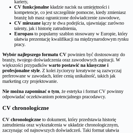
kariery,
CV funkcjonalne
kładzie nacisk na umiejętności i
kompetencje, co jest szczególnie pomocne, kiedy zmieniasz
branżę lub masz ograniczone doświadczenie zawodowe,
CV mieszane
łączy te dwa podejścia, ujawniając zarówno
talenty, jak i historię zatrudnienia,
Europass
to popularny szablon stosowany w Europie, który
ułatwia prezentację kwalifikacji na międzynarodowym rynku
pracy.
Wybór najlepszego formatu CV
powinien być dostosowany do
branży, twojego doświadczenia oraz zawodowych aspiracji. W
większości przypadków
warto postawić na klasyczne i
profesjonalne style
. Z kolei życiorysy kreatywne są zazwyczaj
preferowane w zawodach, które cenią unikalność, takich jak
marketing czy projektowanie.
Nie można zapominać o tym
, że estetyka i format CV powinny
odpowiadać oczekiwaniom potencjalnego pracodawcy.
CV chronologiczne
CV chronologiczne
to dokument, który przedstawia historię
zatrudnienia oraz wykształcenia w układzie chronologicznym,
zaczynając od najnowszych doświadczeń. Taki format ułatwia