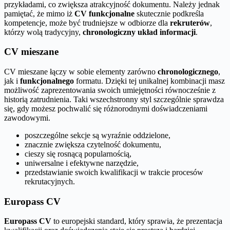
przykładami, co zwiększa atrakcyjność dokumentu. Należy jednak
pamiętać, że mimo iż
CV funkcjonalne
skutecznie podkreśla
kompetencje, może być trudniejsze w odbiorze dla
rekruterów
,
którzy wolą tradycyjny,
chronologiczny układ informacji
.
CV mieszane
CV mieszane łączy w sobie elementy zarówno
chronologicznego
,
jak i
funkcjonalnego
formatu. Dzięki tej unikalnej kombinacji masz
możliwość zaprezentowania swoich umiejętności równocześnie z
historią zatrudnienia. Taki wszechstronny styl szczególnie sprawdza
się, gdy możesz pochwalić się różnorodnymi doświadczeniami
zawodowymi.
poszczególne sekcje są wyraźnie oddzielone,
znacznie zwiększa czytelność dokumentu,
cieszy się rosnącą popularnością,
uniwersalne i efektywne narzędzie,
przedstawianie swoich kwalifikacji w trakcie procesów
rekrutacyjnych.
Europass CV
Europass CV
to europejski standard, który sprawia, że prezentacja