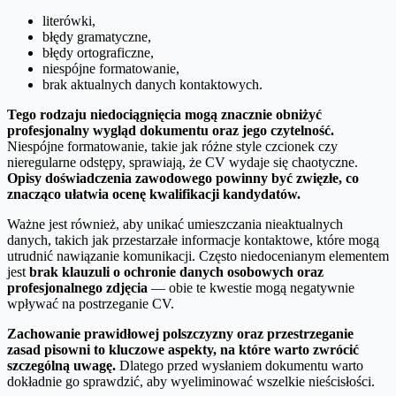
literówki,
błędy gramatyczne,
błędy ortograficzne,
niespójne formatowanie,
brak aktualnych danych kontaktowych.
Tego rodzaju niedociągnięcia mogą znacznie obniżyć
profesjonalny wygląd dokumentu oraz jego czytelność.
Niespójne formatowanie, takie jak różne style czcionek czy
nieregularne odstępy, sprawiają, że CV wydaje się chaotyczne.
Opisy doświadczenia zawodowego powinny być zwięzłe, co
znacząco ułatwia ocenę kwalifikacji kandydatów.
Ważne jest również, aby unikać umieszczania nieaktualnych
danych, takich jak przestarzałe informacje kontaktowe, które mogą
utrudnić nawiązanie komunikacji. Często niedocenianym elementem
jest
brak klauzuli o ochronie danych osobowych oraz
profesjonalnego zdjęcia
— obie te kwestie mogą negatywnie
wpływać na postrzeganie CV.
Zachowanie prawidłowej polszczyzny oraz przestrzeganie
zasad pisowni to kluczowe aspekty, na które warto zwrócić
szczególną uwagę.
Dlatego przed wysłaniem dokumentu warto
dokładnie go sprawdzić, aby wyeliminować wszelkie nieścisłości.