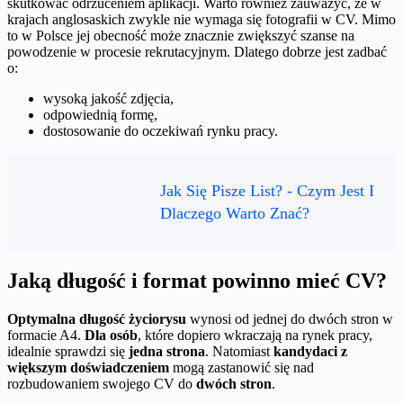
skutkować odrzuceniem aplikacji. Warto również zauważyć, że w
krajach anglosaskich zwykle nie wymaga się fotografii w CV. Mimo
to w Polsce jej obecność może znacznie zwiększyć szanse na
powodzenie w procesie rekrutacyjnym. Dlatego dobrze jest zadbać
o:
wysoką jakość zdjęcia,
odpowiednią formę,
dostosowanie do oczekiwań rynku pracy.
Jak Się Pisze List? - Czym Jest I
Dlaczego Warto Znać?
Jaką długość i format powinno mieć CV?
Optymalna długość życiorysu
wynosi od jednej do dwóch stron w
formacie A4.
Dla osób
, które dopiero wkraczają na rynek pracy,
idealnie sprawdzi się
jedna strona
. Natomiast
kandydaci z
większym doświadczeniem
mogą zastanowić się nad
rozbudowaniem swojego CV do
dwóch stron
.