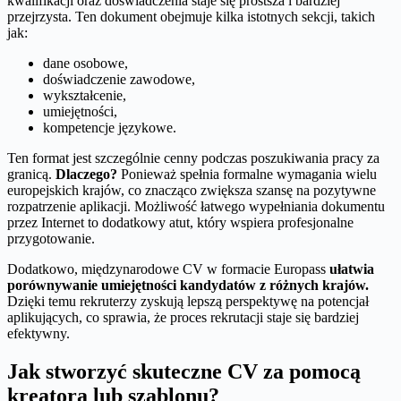
kwalifikacji oraz doświadczenia staje się prostsza i bardziej
przejrzysta. Ten dokument obejmuje kilka istotnych sekcji, takich
jak:
dane osobowe,
doświadczenie zawodowe,
wykształcenie,
umiejętności,
kompetencje językowe.
Ten format jest szczególnie cenny podczas poszukiwania pracy za
granicą.
Dlaczego?
Ponieważ spełnia formalne wymagania wielu
europejskich krajów, co znacząco zwiększa szansę na pozytywne
rozpatrzenie aplikacji. Możliwość łatwego wypełniania dokumentu
przez Internet to dodatkowy atut, który wspiera profesjonalne
przygotowanie.
Dodatkowo, międzynarodowe CV w formacie Europass
ułatwia
porównywanie umiejętności kandydatów z różnych krajów.
Dzięki temu rekruterzy zyskują lepszą perspektywę na potencjał
aplikujących, co sprawia, że proces rekrutacji staje się bardziej
efektywny.
Jak stworzyć skuteczne CV za pomocą
kreatora lub szablonu?