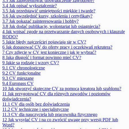
3.3
Jak zaprezentować doświadczenie zawodowe?
3.4
Jak opisać wykształcenie?
3.5
Jak przedstawić umiejętności miękkie i twarde?
3.6
Jak uwzględnić kursy, szkolenia i certyfikaty?
3.7
Jak pokazać zainteresowania i hobby?
3.8
Jak dodać publikacje, wolontariat lub osiągnięcia?
4
Jak wpisać zgodę na przetwarzanie danych osobowych i klauzulę
RODO?
5
Jakie błędy najczęściej pojawiają się w CV?
6
Jak dopasować CV do oferty pracy i oczekiwań rekrutera?
7
Czy zdjęcie w CV jest konieczne i jak je wybrać?
8
Jaką długość i format powinno mieć CV?
9
Jakie są rodzaje i wzory CV?
9.1
CV chronologiczne
9.2
CV funkcjonalne
9.3
CV mieszane
9.4
Europass CV
10
Jak stworzyć skuteczne CV za pomocą kreatora lub szablonu?
11
Jak przygotować CV dla różnych zawodów i poziomów
doświadczenia?
11.1
CV dla osób bez doświadczenia
11.2
CV techniczne i specjalistyczne
11.3
CV dla nauczyciela lub pracownika fizycznego
12
Jak wysyłać CV i na co zwrócić uwagę przy wersji PDF lub
Word?