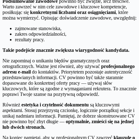
Podsumowanie zawodowe
powinno być zwięzłe, lecz treściwe.
Warto zawrzeć w nim cele zawodowe i kluczowe kompetencje,
posiłkując się
konkretnymi liczbami oraz osiągnięciami
, które
można wymierzyć. Opisując doświadczenie zawodowe, uwzględnij:
zajmowane stanowiska,
zakres odpowiedzialności,
rezultaty pracy.
Takie podejście znacznie zwiększa wiarygodność kandydata.
Nie zapominaj o unikaniu błędów gramatycznych oraz
ortograficznych. Ważne jest również, aby używać
profesjonalnego
adresu e-mail
do kontaktów. Priorytetem pozostaje autentyczność
przedstawianych informacji. CV powinno być także starannie
dopasowane do konkretnej oferty pracy — używaj słów
kluczowych, które są zgodne z wymaganiami rekrutera. To znacznie
poprawi Twoje szanse na pozytywną odpowiedź.
Również
estetyka i czytelność dokumentu
są kluczowymi
aspektami. Stosuj przejrzystą czcionkę, logicznie porządkuj sekcje i
unikaj nadmiaru informacji. Pamiętaj, że dobrze skonstruowane CV
nie powinno być zbyt długie —
optymalnie, zmieści się na jednej
lub dwóch stronach.
Na koniec pamiętaj, aby w profesjonalnym CV zawrzeć
klauzulę o