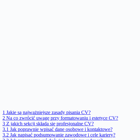
1
Jakie są najważniejsze zasady pisania CV?
2
Na co zwrócić uwagę przy formatowaniu i estetyce CV?
3
Z jakich sekcji składa się profesjonalne CV?
3.1
Jak poprawnie wpisać dane osobowe i kontaktowe?
3.2
Jak napisać podsumowanie zawodowe i cele kariery?