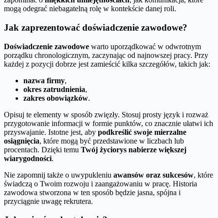
mogą odegrać niebagatelną rolę w kontekście danej roli.
Jak zaprezentować doświadczenie zawodowe?
Doświadczenie zawodowe
warto uporządkować w odwrotnym
porządku chronologicznym, zaczynając od najnowszej pracy. Przy
każdej z pozycji dobrze jest zamieścić kilka szczegółów, takich jak:
nazwa firmy
,
okres zatrudnienia
,
zakres obowiązków
.
Opisuj te elementy w sposób zwięzły. Stosuj prosty język i rozważ
przygotowanie informacji w formie punktów, co znacznie ułatwi ich
przyswajanie. Istotne jest, aby
podkreślić swoje mierzalne
osiągnięcia
, które mogą być przedstawione w liczbach lub
procentach. Dzięki temu
Twój życiorys nabierze większej
wiarygodności
.
Nie zapomnij także o uwypukleniu
awansów oraz sukcesów
, które
świadczą o Twoim rozwoju i zaangażowaniu w pracę. Historia
zawodowa stworzona w ten sposób będzie jasna, spójna i
przyciągnie uwagę rekrutera.