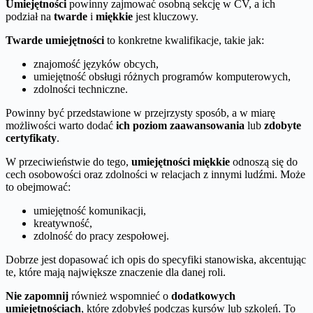
Umiejętności
powinny zajmować osobną sekcję w CV, a ich
podział na
twarde
i
miękkie
jest kluczowy.
Twarde umiejętności
to konkretne kwalifikacje, takie jak:
znajomość języków obcych,
umiejętność obsługi różnych programów komputerowych,
zdolności techniczne.
Powinny być przedstawione w przejrzysty sposób, a w miarę
możliwości warto dodać
ich poziom zaawansowania
lub
zdobyte
certyfikaty
.
W przeciwieństwie do tego,
umiejętności miękkie
odnoszą się do
cech osobowości oraz zdolności w relacjach z innymi ludźmi. Może
to obejmować:
umiejętność komunikacji,
kreatywność,
zdolność do pracy zespołowej.
Dobrze jest dopasować ich opis do specyfiki stanowiska, akcentując
te, które mają największe znaczenie dla danej roli.
Nie zapomnij
również wspomnieć o
dodatkowych
umiejętnościach
, które zdobyłeś podczas kursów lub szkoleń. To