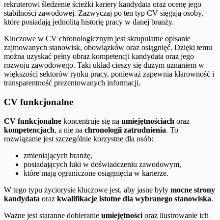
rekruterowi śledzenie ścieżki kariery kandydata oraz ocenę jego
stabilności zawodowej. Zazwyczaj po ten typ CV sięgają osoby,
które posiadają jednolitą historię pracy w danej branży.
Kluczowe w CV chronologicznym jest skrupulatne opisanie
zajmowanych stanowisk, obowiązków oraz osiągnięć. Dzięki temu
można uzyskać pełny obraz kompetencji kandydata oraz jego
rozwoju zawodowego. Taki układ cieszy się dużym uznaniem w
większości sektorów rynku pracy, ponieważ zapewnia klarowność i
transparentność prezentowanych informacji.
CV funkcjonalne
CV funkcjonalne
koncentruje się na
umiejętnościach
oraz
kompetencjach
, a nie na
chronologii zatrudnienia
. To
rozwiązanie jest szczególnie korzystne dla osób:
zmieniających branżę,
posiadających luki w doświadczeniu zawodowym,
które mają ograniczone osiągnięcia w karierze.
W tego typu życiorysie kluczowe jest, aby jasne były
mocne strony
kandydata
oraz
kwalifikacje istotne dla wybranego stanowiska
.
Ważne jest staranne dobieranie
umiejętności
oraz ilustrowanie ich