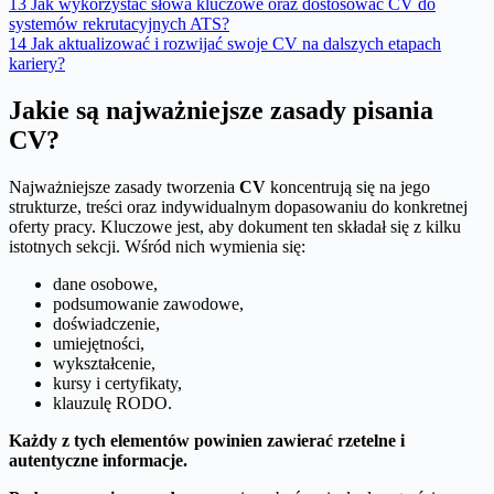
13
Jak wykorzystać słowa kluczowe oraz dostosować CV do
systemów rekrutacyjnych ATS?
14
Jak aktualizować i rozwijać swoje CV na dalszych etapach
kariery?
Jakie są najważniejsze zasady pisania
CV?
Najważniejsze zasady tworzenia
CV
koncentrują się na jego
strukturze, treści oraz indywidualnym dopasowaniu do konkretnej
oferty pracy. Kluczowe jest, aby dokument ten składał się z kilku
istotnych sekcji. Wśród nich wymienia się:
dane osobowe,
podsumowanie zawodowe,
doświadczenie,
umiejętności,
wykształcenie,
kursy i certyfikaty,
klauzulę RODO.
Każdy z tych elementów powinien zawierać rzetelne i
autentyczne informacje.