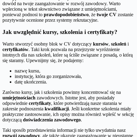
dowód na twoje zaangażowanie w rozwój zawodowy. Warto
wplecioną w tekst słownictwo związane z umiejętnościami,
ponieważ podnosi to
prawdopodobieństwo
, że
twoje CV
zostanie
pozytywnie ocenione przez systemy rekrutacyjne.
Jak uwzględnić kursy, szkolenia i certyfikaty?
Warto stworzyć osobny blok w CV dotyczący
kursów
,
szkoleń
i
certyfikatów
. Taki krok pozwala na przejrzyste wyróżnienie
istotnych dla nas szkoleń, które są ściśle związane z posadą, o którą
się staramy. Upewnijmy się, że podajemy:
nazwę kursu,
instytucję, która go zorganizowała,
datę ukończenia.
Zarówno kursy, jak i szkolenia powinny koncentrować się na
umiejętnościach
zawodowych. Istotne jest, aby posiadały
odpowiednie
certyfikaty
, które potwierdzają nasze starania w
zakresie podnoszenia
kwalifikacji
. Jeśli konkretne szkolenia miały
praktyczne zastosowanie, ich opisy można również wpleść w sekcję
dotyczącą
doświadczenia zawodowego
.
Taki sposób przedstawienia informacji nie tylko uwydatnia nasz
rozwój zawodowy
, ale także ukazuje zaangażowanie w nieustanne