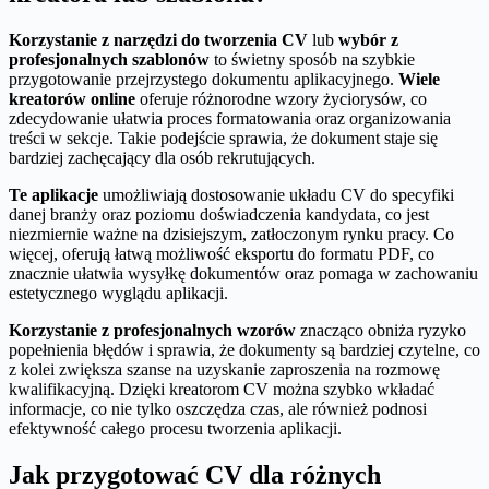
Korzystanie z narzędzi do tworzenia CV
lub
wybór z
profesjonalnych szablonów
to świetny sposób na szybkie
przygotowanie przejrzystego dokumentu aplikacyjnego.
Wiele
kreatorów online
oferuje różnorodne wzory życiorysów, co
zdecydowanie ułatwia proces formatowania oraz organizowania
treści w sekcje. Takie podejście sprawia, że dokument staje się
bardziej zachęcający dla osób rekrutujących.
Te aplikacje
umożliwiają dostosowanie układu CV do specyfiki
danej branży oraz poziomu doświadczenia kandydata, co jest
niezmiernie ważne na dzisiejszym, zatłoczonym rynku pracy. Co
więcej, oferują łatwą możliwość eksportu do formatu PDF, co
znacznie ułatwia wysyłkę dokumentów oraz pomaga w zachowaniu
estetycznego wyglądu aplikacji.
Korzystanie z profesjonalnych wzorów
znacząco obniża ryzyko
popełnienia błędów i sprawia, że dokumenty są bardziej czytelne, co
z kolei zwiększa szanse na uzyskanie zaproszenia na rozmowę
kwalifikacyjną. Dzięki kreatorom CV można szybko wkładać
informacje, co nie tylko oszczędza czas, ale również podnosi
efektywność całego procesu tworzenia aplikacji.
Jak przygotować CV dla różnych