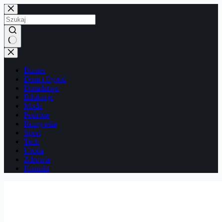
Przejdź
do
treści
Brak
wyników
Biznes
Dom i Ogród
Doradztwo
Edukacja
Moda
Podróże
Rozrywka
Sport
Tech
Uroda
Zdrowie
Kontakt