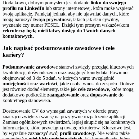
Dodatkowo, dobrym pomysłem jest dodanie
linku do swojego
profilu na LinkedIn
lub strony internetowej, która może wspierać
twoją aplikację. Pamiętaj jednak, aby nie ujawniać danych, które
mogą naruszyć
twoją prywatność
, takich jak stan cywilny,
wyznanie czy numer PESEL. Dzięki tym prostym wskazówkom
rekruterzy będą mieli łatwy dostęp do Twoich danych
kontaktowych.
Jak napisać podsumowanie zawodowe i cele
kariery?
Podsumowanie zawodowe
stanowi zwięzły przegląd kluczowych
kwalifikacji, doświadczenia oraz osiągnięć kandydata. Powinno
obejmować od 3 do 5 zdań, w których warto uwzględnić
umiejętności
oraz
wartości
, jakie osoba wnosi do zespołu. Dobrze
jest również dodać elementy, takie jak
cele zawodowe
, które mogą
dodatkowo podkreślić
zaangażowanie
oraz
dopasowanie
do
konkretnego stanowiska.
Dostosowanie CV do wymagań zawartych w ofercie pracy
znacząco zwiększa szansę na pozytywne rozpatrzenie aplikacji.
Zamiast ogólnikowych stwierdzeń, lepiej skupić się na konkretnych
informacjach, które przyciągną uwagę rekruterów. Kluczowe jest,
by wyraźnie zaznaczyć swój
profil zawodowy
. Nie wolno także
zapominać o
miękkich umiejętnościach
, jak komunikacja, które