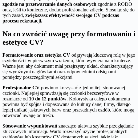
zgodzie na przetwarzanie danych osobowych
zgodnie z RODO
oraz, jeśli to konieczne, dodać profesjonalne zdjęcie. Stosując się do
tych zasad,
zwiększasz efektywność swojego CV podczas
procesu rekrutacji.
Na co zwrócić uwagę przy formatowaniu i
estetyce CV?
Formatowanie oraz estetyka CV
odgrywają kluczową rolę w jego
czytelności i w pierwszym wrażeniu, które wywiera na rekruterze.
Ważne jest, aby dokument miał przejrzysty układ, charakteryzujący
się wyraźnymi nagłówkami oraz odpowiednimi odstępami
pomiędzy poszczególnymi sekcjami.
Profesjonalne CV
powinno korzystać z jednolitej, stonowanej
czcionki. Najlepiej sprawdzają się czcionki bezszeryfowe w
rozmiarze od
10 do 12 punktów
. Kolorystyka całego dokumentu
powinna być spójna i dopasowana do kultury danej firmy, dlatego
lepiej unikać jaskrawych barw oraz przesadnych ozdób, które mogą
odwracać uwagę od treści.
Stosowanie wypunktowań
znacząco ułatwia szybkie przeglądanie
kluczowych informacji. Warto rozważyć użycie profesjonalnych
szablonów lub kreatorów CV dostępnych w sieci, takie jak: