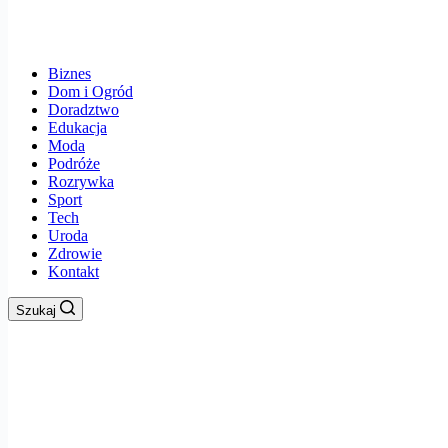
Biznes
Dom i Ogród
Doradztwo
Edukacja
Moda
Podróże
Rozrywka
Sport
Tech
Uroda
Zdrowie
Kontakt
Szukaj