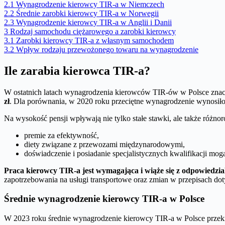
2.1
Wynagrodzenie kierowcy TIR-a w Niemczech
2.2
Średnie zarobki kierowcy TIR-a w Norwegii
2.3
Wynagrodzenie kierowcy TIR-a w Anglii i Danii
3
Rodzaj samochodu ciężarowego a zarobki kierowcy
3.1
Zarobki kierowcy TIR-a z własnym samochodem
3.2
Wpływ rodzaju przewożonego towaru na wynagrodzenie
Ile zarabia kierowca TIR-a?
W ostatnich latach wynagrodzenia kierowców TIR-ów w Polsce znac
zł
. Dla porównania, w 2020 roku przeciętne wynagrodzenie wynosił
Na wysokość pensji wpływają nie tylko stałe stawki, ale także różnor
premie za efektywność,
diety związane z przewozami międzynarodowymi,
doświadczenie i posiadanie specjalistycznych kwalifikacji mog
Praca kierowcy TIR-a jest wymagająca i wiąże się z odpowiedzia
zapotrzebowania na usługi transportowe oraz zmian w przepisach d
Średnie wynagrodzenie kierowcy TIR-a w Polsce
W 2023 roku średnie wynagrodzenie kierowcy TIR-a w Polsce przek