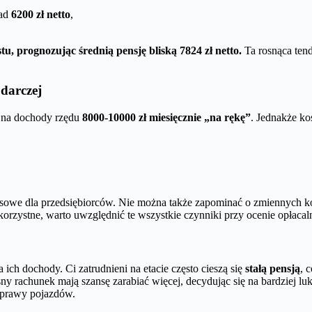
nad
6200 zł netto
,
, prognozując średnią pensję bliską 7824 zł netto.
Ta rosnąca ten
darczej
ć na dochody rzędu
8000-10000 zł miesięcznie „na rękę”
. Jednakże ko
nsowe dla przedsiębiorców. Nie można także zapominać o zmiennych kos
ystne, warto uwzględnić te wszystkie czynniki przy ocenie opłacalno
 dochody. Ci zatrudnieni na etacie często cieszą się
stałą pensją
, 
ny rachunek mają szansę zarabiać więcej, decydując się na bardziej lu
naprawy pojazdów.