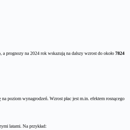
o
, a prognozy na 2024 rok wskazują na dalszy wzrost do około
7824
ę na poziom wynagrodzeń. Wzrost płac jest m.in. efektem rosnącego
ymi latami. Na przykład: