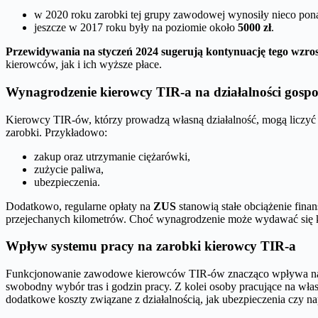
w 2020 roku zarobki tej grupy zawodowej wynosiły nieco po
jeszcze w 2017 roku były na poziomie około
5000 zł
.
Przewidywania na styczeń 2024 sugerują kontynuację tego wzrostu
kierowców, jak i ich wyższe płace.
Wynagrodzenie kierowcy TIR-a na działalności gospo
Kierowcy TIR-ów, którzy prowadzą własną działalność, mogą liczy
zarobki. Przykładowo:
zakup oraz utrzymanie ciężarówki,
zużycie paliwa,
ubezpieczenia.
Dodatkowo, regularne opłaty na
ZUS
stanowią stałe obciążenie fina
przejechanych kilometrów. Choć wynagrodzenie może wydawać się korz
Wpływ systemu pracy na zarobki kierowcy TIR-a
Funkcjonowanie zawodowe kierowców TIR-ów znacząco wpływa na ich
swobodny wybór tras i godzin pracy. Z kolei osoby pracujące na włas
dodatkowe koszty związane z działalnością, jak ubezpieczenia czy 