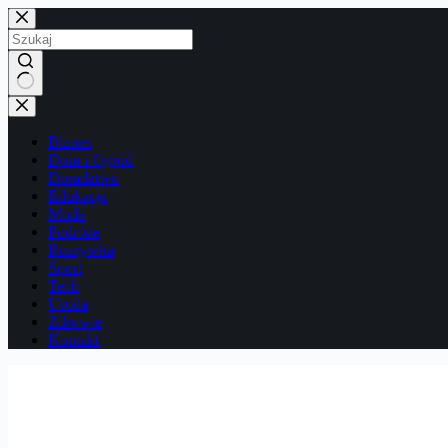
Przejdź
do
treści
Brak
wyników
Biznes
Dom i Ogród
Doradztwo
Edukacja
Moda
Podróże
Rozrywka
Sport
Tech
Uroda
Zdrowie
Kontakt