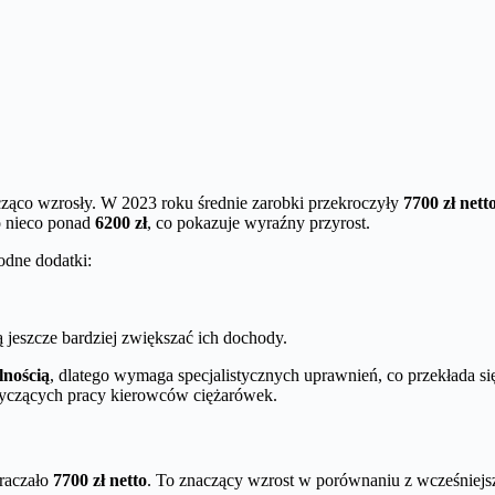
ząco wzrosły. W 2023 roku średnie zarobki przekroczyły
7700 zł nett
o nieco ponad
6200 zł
, co pokazuje wyraźny przyrost.
odne dodatki:
ą jeszcze bardziej zwiększać ich dochody.
lnością
, dlatego wymaga specjalistycznych uprawnień, co przekłada si
otyczących pracy kierowców ciężarówek.
raczało
7700 zł netto
. To znaczący wzrost w porównaniu z wcześniejsz