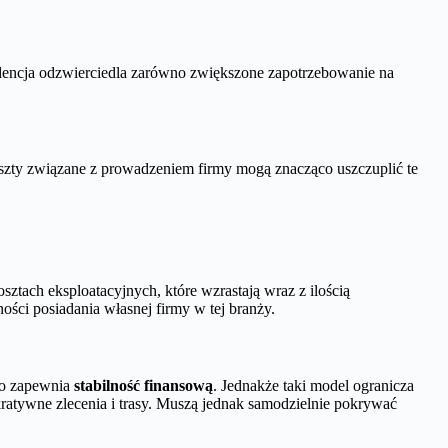
dencja odzwierciedla zarówno zwiększone zapotrzebowanie na
szty związane z prowadzeniem firmy mogą znacząco uszczuplić te
ztach eksploatacyjnych, które wzrastają wraz z ilością
ści posiadania własnej firmy w tej branży.
co zapewnia
stabilność finansową
. Jednakże taki model ogranicza
kratywne zlecenia i trasy. Muszą jednak samodzielnie pokrywać