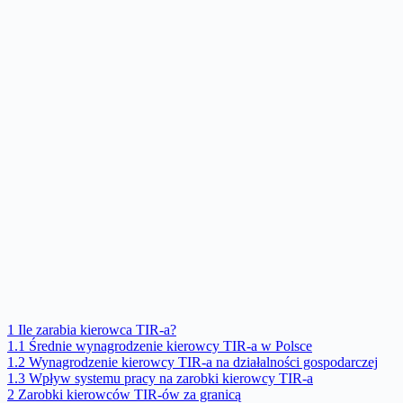
1
Ile zarabia kierowca TIR-a?
1.1
Średnie wynagrodzenie kierowcy TIR-a w Polsce
1.2
Wynagrodzenie kierowcy TIR-a na działalności gospodarczej
1.3
Wpływ systemu pracy na zarobki kierowcy TIR-a
2
Zarobki kierowców TIR-ów za granicą