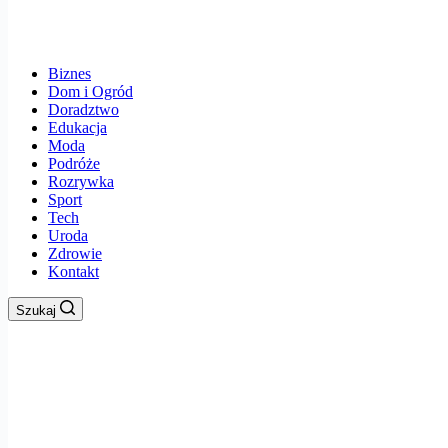
Biznes
Dom i Ogród
Doradztwo
Edukacja
Moda
Podróże
Rozrywka
Sport
Tech
Uroda
Zdrowie
Kontakt
Szukaj