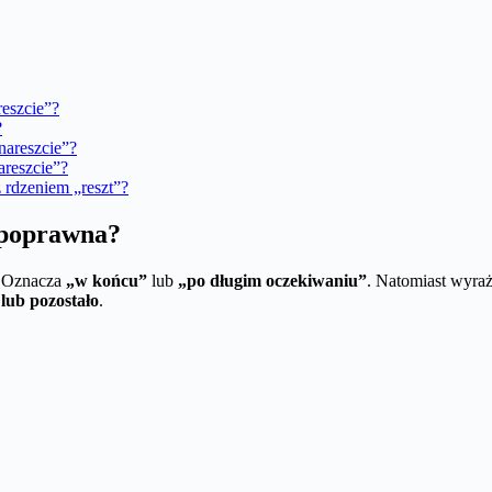
reszcie”?
?
nareszcie”?
areszcie”?
 rdzeniem „reszt”?
t poprawna?
. Oznacza
„w końcu”
lub
„po długim oczekiwaniu”
. Natomiast wyra
 lub pozostało
.