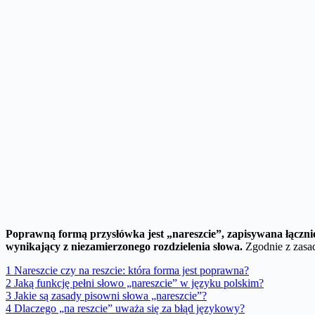
Poprawną formą przysłówka jest „nareszcie”, zapisywana łączni
wynikający z niezamierzonego rozdzielenia słowa.
Zgodnie z zasad
1
Nareszcie czy na reszcie: która forma jest poprawna?
2
Jaką funkcję pełni słowo „nareszcie” w języku polskim?
3
Jakie są zasady pisowni słowa „nareszcie”?
4
Dlaczego „na reszcie” uważa się za błąd językowy?