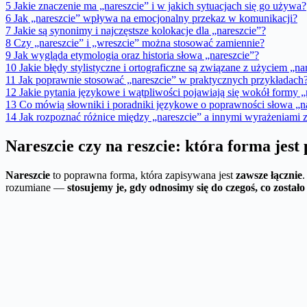
5
Jakie znaczenie ma „nareszcie” i w jakich sytuacjach się go używa?
6
Jak „nareszcie” wpływa na emocjonalny przekaz w komunikacji?
7
Jakie są synonimy i najczęstsze kolokacje dla „nareszcie”?
8
Czy „nareszcie” i „wreszcie” można stosować zamiennie?
9
Jak wygląda etymologia oraz historia słowa „nareszcie”?
10
Jakie błędy stylistyczne i ortograficzne są związane z użyciem „na
11
Jak poprawnie stosować „nareszcie” w praktycznych przykładach
12
Jakie pytania językowe i wątpliwości pojawiają się wokół formy „
13
Co mówią słowniki i poradniki językowe o poprawności słowa „n
14
Jak rozpoznać różnice między „nareszcie” a innymi wyrażeniami z
Nareszcie czy na reszcie: która forma jes
Nareszcie
to poprawna forma, która zapisywana jest
zawsze łącznie
rozumiane —
stosujemy je, gdy odnosimy się do czegoś, co zostało