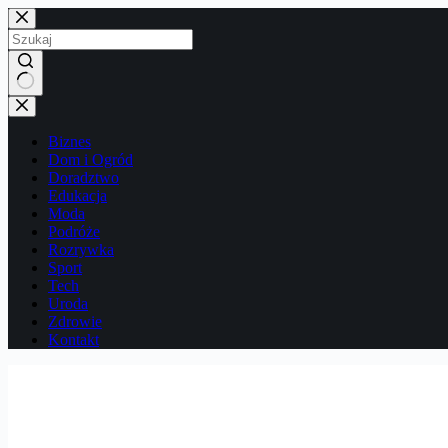
Przejdź
do
treści
Brak
wyników
Biznes
Dom i Ogród
Doradztwo
Edukacja
Moda
Podróże
Rozrywka
Sport
Tech
Uroda
Zdrowie
Kontakt