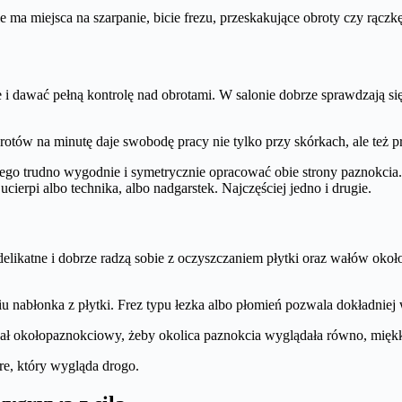
e ma miejsca na szarpanie, bicie frezu, przeskakujące obroty czy rączkę
ie i dawać pełną kontrolę nad obrotami. W salonie dobrze sprawdzają 
otów na minutę daje swobodę pracy nie tylko przy skórkach, ale też prz
ego trudno wygodnie i symetrycznie opracować obie strony paznokcia. 
ucierpi albo technika, albo nadgarstek. Najczęściej jedno i drugie.
 delikatne i dobrze radzą sobie z oczyszczaniem płytki oraz wałów o
u nabłonka z płytki. Frez typu łezka albo płomień pozwala dokładniej 
 wał okołopaznokciowy, żeby okolica paznokcia wyglądała równo, miękk
re, który wygląda drogo.