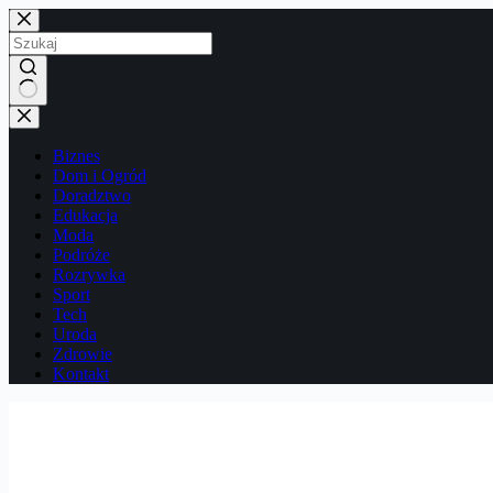
Przejdź
do
treści
Brak
wyników
Biznes
Dom i Ogród
Doradztwo
Edukacja
Moda
Podróże
Rozrywka
Sport
Tech
Uroda
Zdrowie
Kontakt