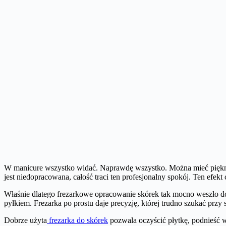
W manicure wszystko widać. Naprawdę wszystko. Można mieć piękny kolo
jest niedopracowana, całość traci ten profesjonalny spokój. Ten efekt
Właśnie dlatego frezarkowe opracowanie skórek tak mocno weszło do c
pyłkiem. Frezarka po prostu daje precyzję, której trudno szukać prz
Dobrze użyta
frezarka do skórek
pozwala oczyścić płytkę, podnieść w