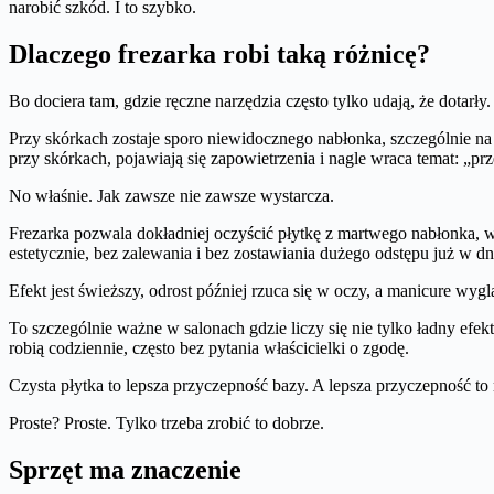
narobić szkód. I to szybko.
Dlaczego frezarka robi taką różnicę?
Bo dociera tam, gdzie ręczne narzędzia często tylko udają, że dotarły.
Przy skórkach zostaje sporo niewidocznego nabłonka, szczególnie na
przy skórkach, pojawiają się zapowietrzenia i nagle wraca temat: „pr
No właśnie. Jak zawsze nie zawsze wystarcza.
Frezarka pozwala dokładniej oczyścić płytkę z martwego nabłonka, 
estetycznie, bez zalewania i bez zostawiania dużego odstępu już w dniu
Efekt jest świeższy, odrost później rzuca się w oczy, a manicure wyg
To szczególnie ważne w salonach gdzie liczy się nie tylko ładny efek
robią codziennie, często bez pytania właścicielki o zgodę.
Czysta płytka to lepsza przyczepność bazy. A lepsza przyczepność t
Proste? Proste. Tylko trzeba zrobić to dobrze.
Sprzęt ma znaczenie