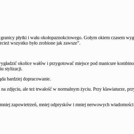
 granicy płytki i wału okołopaznokciowego. Gołym okiem czasem wyglą
zecież wszystko było zrobione jak zawsze”.
wygładzić okolice wałów i przygotować miejsce pod manicure kombinow
 stylizacji.
ląda bardziej dopracowanie.
t na zdjęciu, ale też trwałość w normalnym życiu. Przy klawiaturze, pr
o mniej zapowietrzeń, mniej odprysków i mniej nerwowych wiadomości 