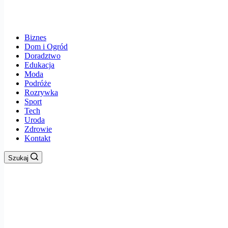
Biznes
Dom i Ogród
Doradztwo
Edukacja
Moda
Podróże
Rozrywka
Sport
Tech
Uroda
Zdrowie
Kontakt
Szukaj