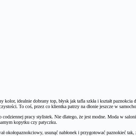
r, idealnie dobrany top, błysk jak tafla szkła i kształt paznokcia do
 czystości. To coś, przez co klientka patrzy na dłonie jeszcze w samoc
odziennej pracy stylistek. Nie dlatego, że jest modne. Moda w saloni
y samym kopytku czy patyczku.
ał okołopaznokciowy, usunąć nabłonek i przygotować paznokieć tak, że