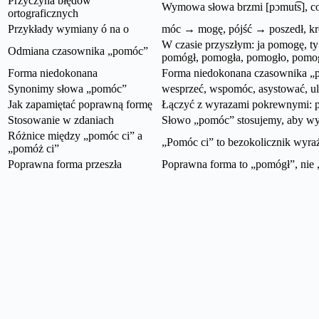
Przyczyna błędów
Wymowa słowa brzmi [pɔmut͡s], co
ortograficznych
Przykłady wymiany ó na o
móc → mogę, pójść → poszedł, kró
W czasie przyszłym: ja pomogę, t
Odmiana czasownika „pomóc”
pomógł, pomogła, pomogło, pomog
Forma niedokonana
Forma niedokonana czasownika „
Synonimy słowa „pomóc”
wesprzeć, wspomóc, asystować, ulż
Jak zapamiętać poprawną formę
Łączyć z wyrazami pokrewnymi: po
Stosowanie w zdaniach
Słowo „pomóc” stosujemy, aby wyr
Różnice między „pomóc ci” a
„Pomóc ci” to bezokolicznik wyraża
„pomóż ci”
Poprawna forma przeszła
Poprawna forma to „pomógł”, nie