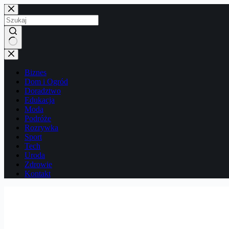
Przejdź
do
treści
Brak
wyników
Biznes
Dom i Ogród
Doradztwo
Edukacja
Moda
Podróże
Rozrywka
Sport
Tech
Uroda
Zdrowie
Kontakt