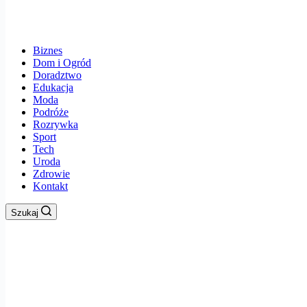
Biznes
Dom i Ogród
Doradztwo
Edukacja
Moda
Podróże
Rozrywka
Sport
Tech
Uroda
Zdrowie
Kontakt
Szukaj