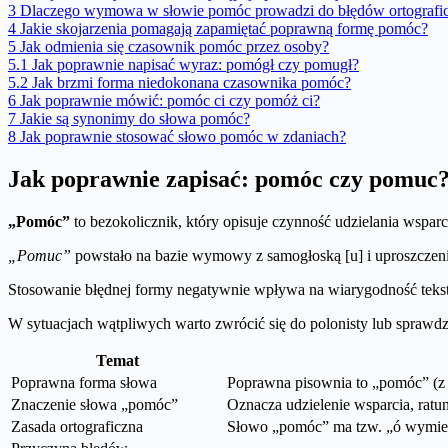
3
Dlaczego wymowa w słowie pomóc prowadzi do błędów ortografi
4
Jakie skojarzenia pomagają zapamiętać poprawną formę pomóc?
5
Jak odmienia się czasownik pomóc przez osoby?
5.1
Jak poprawnie napisać wyraz: pomógł czy pomugł?
5.2
Jak brzmi forma niedokonana czasownika pomóc?
6
Jak poprawnie mówić: pomóc ci czy pomóż ci?
7
Jakie są synonimy do słowa pomóc?
8
Jak poprawnie stosować słowo pomóc w zdaniach?
Jak poprawnie zapisać: pomóc czy pomuc
„Pomóc”
to bezokolicznik, który opisuje czynność udzielania wsparc
„Pomuc”
powstało na bazie wymowy z samogłoską [u] i uproszczenia
Stosowanie błędnej formy negatywnie wpływa na wiarygodność tekst
W sytuacjach wątpliwych warto zwrócić się do polonisty lub spra
Temat
Poprawna forma słowa
Poprawna pisownia to „pomóc” (z 
Znaczenie słowa „pomóc”
Oznacza udzielenie wsparcia, ratu
Zasada ortograficzna
Słowo „pomóc” ma tzw. „ó wymienn