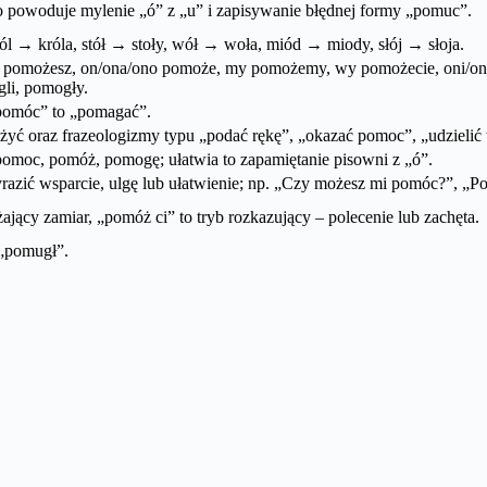
 powoduje mylenie „ó” z „u” i zapisywanie błędnej formy „pomuc”.
l → króla, stół → stoły, wół → woła, miód → miody, słój → słoja.
y pomożesz, on/ona/ono pomoże, my pomożemy, wy pomożecie, oni/one
li, pomogły.
pomóc” to „pomagać”.
yć oraz frazeologizmy typu „podać rękę”, „okazać pomoc”, „udzielić 
moc, pomóż, pomogę; ułatwia to zapamiętanie pisowni z „ó”.
azić wsparcie, ulgę lub ułatwienie; np. „Czy możesz mi pomóc?”, „
jący zamiar, „pomóż ci” to tryb rozkazujący – polecenie lub zachęta.
 „pomugł”.