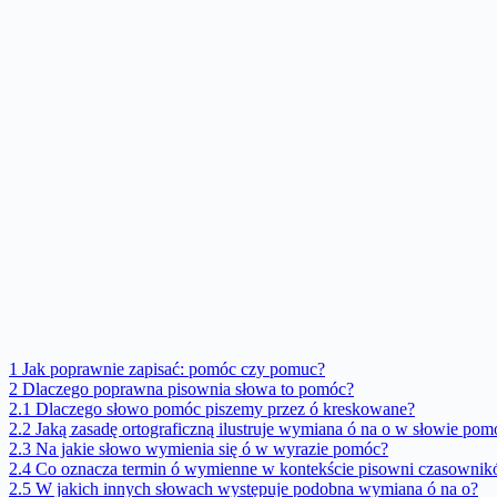
1
Jak poprawnie zapisać: pomóc czy pomuc?
2
Dlaczego poprawna pisownia słowa to pomóc?
2.1
Dlaczego słowo pomóc piszemy przez ó kreskowane?
2.2
Jaką zasadę ortograficzną ilustruje wymiana ó na o w słowie pom
2.3
Na jakie słowo wymienia się ó w wyrazie pomóc?
2.4
Co oznacza termin ó wymienne w kontekście pisowni czasowni
2.5
W jakich innych słowach występuje podobna wymiana ó na o?