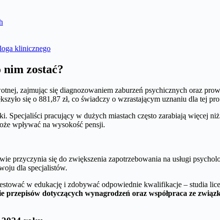
h
oga klinicznego
o nim zostać?
otnej, zajmując się diagnozowaniem zaburzeń psychicznych oraz prow
szyło się o 881,87 zł, co świadczy o wzrastającym uznaniu dla tej prof
ki. Specjaliści pracujący w dużych miastach często zarabiają więcej niż
może wpływać na wysokość pensji.
ie przyczynia się do zwiększenia zapotrzebowania na usługi psycholo
oju dla specjalistów.
westować w edukację i zdobywać odpowiednie kwalifikacje – studia lice
enie przepisów dotyczących wynagrodzeń oraz współpraca ze zwi