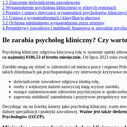
1.5
Znaczenie doświadczenia zawodowego
2
Wynagrodzenie psychologa klinicznego w różnych regionach
3
Przepisy i ustawy dotyczące wynagrodzeń psychologów klinicznyc
3.1
Ustawa o wynagrodzeniach i klasyfikacja płacowa
3.2
Ochrona minimalnego wynagrodzenia przez przepisy
4
Perspektywy zawodowe i stabilność finansowa w zawodzie psychol
Ile zarabia psycholog kliniczny? Czy wart
Psycholog kliniczny odgrywa kluczową rolę w systemie opieki zdrow
co najmniej 8186,53 zł brutto miesięcznie.
Od lipca 2023 roku zwięk
Zarobki mogą się różnić w zależności od miejsca pracy i regionu Pols
takich dziedzinach jak psychopatologia czy interwencje kryzysowe 
doświadczenie zawodowe odgrywa istotną rolę,
osoby z większym stażem zazwyczaj mają wyższe zarobki,
rosnące zainteresowanie zdrowiem psychicznym w społeczeństw
zapewnia stabilność zatrudnienia i pozytywne perspektywy rozw
Decydując się na ścieżkę kariery jako psycholog kliniczny, warto in
dalszej specjalizacji i praktyki zawodowej.
Ważne jest także śledz
Psychologów (OZZP).