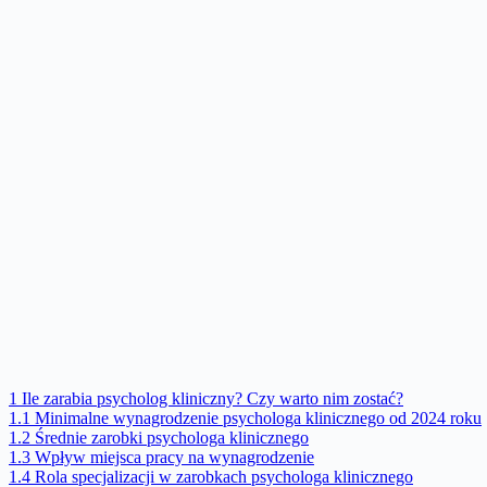
1
Ile zarabia psycholog kliniczny? Czy warto nim zostać?
1.1
Minimalne wynagrodzenie psychologa klinicznego od 2024 roku
1.2
Średnie zarobki psychologa klinicznego
1.3
Wpływ miejsca pracy na wynagrodzenie
1.4
Rola specjalizacji w zarobkach psychologa klinicznego