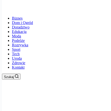
Biznes
Dom i Ogród
Doradztwo
Edukacja
Moda
Podróże
Rozrywka
Sport
Tech
Uroda
Zdrowie
Kontakt
Szukaj