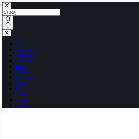
Przejdź
do
treści
Brak
wyników
Biznes
Dom i Ogród
Doradztwo
Edukacja
Moda
Podróże
Rozrywka
Sport
Tech
Uroda
Zdrowie
Kontakt