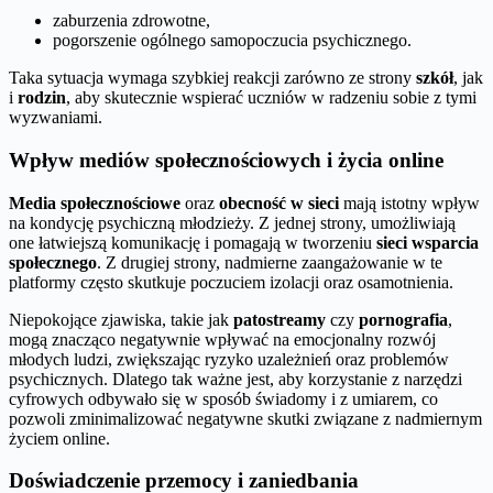
zaburzenia zdrowotne,
pogorszenie ogólnego samopoczucia psychicznego.
Taka sytuacja wymaga szybkiej reakcji zarówno ze strony
szkół
, jak
i
rodzin
, aby skutecznie wspierać uczniów w radzeniu sobie z tymi
wyzwaniami.
Wpływ mediów społecznościowych i życia online
Media społecznościowe
oraz
obecność w sieci
mają istotny wpływ
na kondycję psychiczną młodzieży. Z jednej strony, umożliwiają
one łatwiejszą komunikację i pomagają w tworzeniu
sieci wsparcia
społecznego
. Z drugiej strony, nadmierne zaangażowanie w te
platformy często skutkuje poczuciem izolacji oraz osamotnienia.
Niepokojące zjawiska, takie jak
patostreamy
czy
pornografia
,
mogą znacząco negatywnie wpływać na emocjonalny rozwój
młodych ludzi, zwiększając ryzyko uzależnień oraz problemów
psychicznych. Dlatego tak ważne jest, aby korzystanie z narzędzi
cyfrowych odbywało się w sposób świadomy i z umiarem, co
pozwoli zminimalizować negatywne skutki związane z nadmiernym
życiem online.
Doświadczenie przemocy i zaniedbania