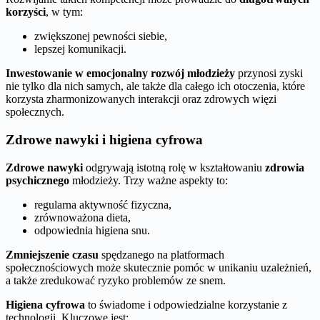
korzyści
, w tym:
zwiększonej pewności siebie,
lepszej komunikacji.
Inwestowanie w emocjonalny rozwój młodzieży
przynosi zyski
nie tylko dla nich samych, ale także dla całego ich otoczenia, które
korzysta zharmonizowanych interakcji oraz zdrowych więzi
społecznych.
Zdrowe nawyki i higiena cyfrowa
Zdrowe nawyki
odgrywają istotną rolę w kształtowaniu
zdrowia
psychicznego
młodzieży. Trzy ważne aspekty to:
regularna aktywność fizyczna,
zrównoważona dieta,
odpowiednia higiena snu.
Zmniejszenie czasu
spędzanego na platformach
społecznościowych może skutecznie pomóc w unikaniu uzależnień,
a także zredukować ryzyko problemów ze snem.
Higiena cyfrowa
to świadome i odpowiedzialne korzystanie z
technologii. Kluczowe jest: