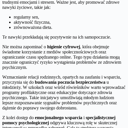
trudnymi emocjami i stresem. Ważne jest, aby promować zdrowe
nawyki życiowe, takie jak:
regularny sen,
aktywność fizyczna,
zrównoważona dieta.
Te nawyki przekładają się pozytywnie na ich samopoczucie.
Nie można zapominać o
higienie cyfrowej
, która obejmuje
świadome korzystanie z mediów społecznościowych oraz
ograniczanie czasu spędzanego online. Tego typu działania mogą
znacznie ograniczyć ryzyko wystąpienia problemów ze zdrowiem
psychicznym.
Wzmacnianie relacji rodzinnych, opartych na zaufaniu i wsparciu,
przyczynia się do
budowania poczucia bezpieczeństwa
u
młodzieży. W szkołach oraz wśród rówieśników warto wprowadzać
programy profilaktyczne oraz edukacyjne dotyczące zdrowia
psychicznego. Takie inicjatywy umożliwiają młodym ludziom
lepsze rozpoznawanie sygnałów problemów psychicznych oraz
dążenie do poprawy swojego dobrostanu.
Z kolei dostęp do
emocjonalnego wsparcia
i
specjalistycznej
pomocy psychologicznej
odgrywa kluczową rolę w skutecznej
interwencji w przypadku zaburzeń. Cała ta struktura wsparcia