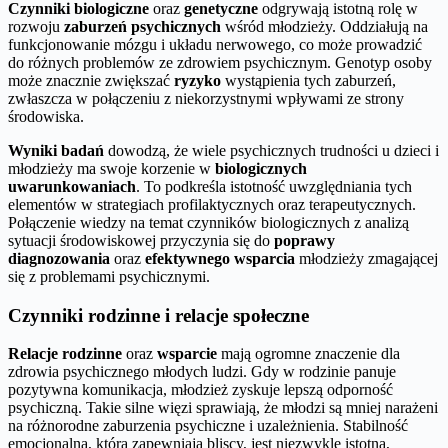
Czynniki biologiczne
oraz
genetyczne
odgrywają istotną rolę w
rozwoju
zaburzeń psychicznych
wśród młodzieży. Oddziałują na
funkcjonowanie mózgu i układu nerwowego, co może prowadzić
do różnych problemów ze zdrowiem psychicznym. Genotyp osoby
może znacznie zwiększać
ryzyko
wystąpienia tych zaburzeń,
zwłaszcza w połączeniu z niekorzystnymi wpływami ze strony
środowiska.
Wyniki badań
dowodzą, że wiele psychicznych trudności u dzieci i
młodzieży ma swoje korzenie w
biologicznych
uwarunkowaniach
. To podkreśla istotność uwzględniania tych
elementów w strategiach profilaktycznych oraz terapeutycznych.
Połączenie wiedzy na temat czynników biologicznych z analizą
sytuacji środowiskowej przyczynia się do
poprawy
diagnozowania
oraz
efektywnego wsparcia
młodzieży zmagającej
się z problemami psychicznymi.
Czynniki rodzinne i relacje społeczne
Relacje rodzinne
oraz
wsparcie
mają ogromne znaczenie dla
zdrowia psychicznego młodych ludzi. Gdy w rodzinie panuje
pozytywna komunikacja, młodzież zyskuje lepszą odporność
psychiczną. Takie silne więzi sprawiają, że młodzi są mniej narażeni
na różnorodne zaburzenia psychiczne i uzależnienia. Stabilność
emocjonalna, którą zapewniają bliscy, jest niezwykle istotna,