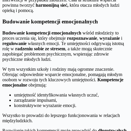
powinna tworzyć
harmonijną sieć,
która otacza młodych ludzi
opieką i pomocą.
Budowanie kompetencji emocjonalnych
Budowanie kompetencji emocjonalnych
wśród młodzieży to
proces uczenia się, który obejmuje
rozpoznawanie
,
wyrażanie
i
regulowanie
własnych emocji. Te umiejętności odgrywają istotną
rolę w
radzeniu sobie ze stresem
, a także mogą skutecznie
zapobiegać problemom psychicznym, wspierając zdrowie
psychiczne młodych ludzi.
W tym wszystkim szkoły i rodziny mają ogromne znaczenie.
Oferując odpowiednie wsparcie emocjonalne, pomagają młodym
osobom w rozwoju tych kluczowych umiejętności.
Kompetencje
emocjonalne
obejmują:
umiejętność identyfikowania własnych uczuć,
zarządzanie impulsami,
konstruktywne wyrażanie emocji.
Wszystko to prowadzi do lepszego funkcjonowania w relacjach
międzyludzkich.
Rozwijanie takich kompetencji może prowadzić do
długotrwałych