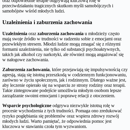
oraz odpowiednie terapie odgrywają kluczową rolę w
przeciwdziałaniu tragicznych skutkom myśli samobójczych i
samobójstw wśród młodych ludzi.
Uzależnienia i zaburzenia zachowania
Uzależnienia
oraz
zaburzenia zachowania
u młodzieży często
mają swoje źródło w trudności w radzeniu sobie z emocjami oraz
przewlekłym stresem. Młodzi ludzie mogą zmagać się z różnymi
formami uzależnienia, nie tylko od substancji psychoaktywnych,
takich jak alkohol czy narkotyki, ale również mogą angażować się
w nałogowe zachowania.
Zaburzenia zachowania
, które przejawiają się impulsywnością czy
agresją, stają się istotną przeszkodą w codziennym funkcjonowaniu,
zarówno w życiu społecznym, jak i rodzinnym. Dlatego ważne jest,
aby leczenie opierało się na wsparciu ze strony rodziny oraz terapii.
Takie zintegrowane podejście umożliwia młodym osobom lepsze
zarządzanie swoimi emocjami i poprawę relacji z otoczeniem.
Wsparcie psychologiczne
odgrywa niezwykle istotną rolę w
procesie wychodzenia z tych trudności. Pomaga ono zredukować
ryzyko pogłębiania się problemów oraz wspiera zdrowy rozwój
młodych ludzi. Warto pamiętać, że odpowiednia pomoc jest
kluczowa w stawianiu czoła tym wyzwaniom.