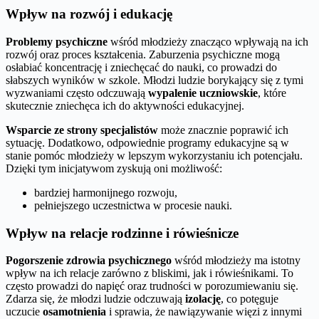
Wpływ na rozwój i edukację
Problemy psychiczne
wśród młodzieży znacząco wpływają na ich
rozwój oraz proces kształcenia. Zaburzenia psychiczne mogą
osłabiać koncentrację i zniechęcać do nauki, co prowadzi do
słabszych wyników w szkole. Młodzi ludzie borykający się z tymi
wyzwaniami często odczuwają
wypalenie uczniowskie
, które
skutecznie zniechęca ich do aktywności edukacyjnej.
Wsparcie ze strony specjalistów
może znacznie poprawić ich
sytuację. Dodatkowo, odpowiednie programy edukacyjne są w
stanie pomóc młodzieży w lepszym wykorzystaniu ich potencjału.
Dzięki tym inicjatywom zyskują oni możliwość:
bardziej harmonijnego rozwoju,
pełniejszego uczestnictwa w procesie nauki.
Wpływ na relacje rodzinne i rówieśnicze
Pogorszenie zdrowia psychicznego
wśród młodzieży ma istotny
wpływ na ich relacje zarówno z bliskimi, jak i rówieśnikami. To
często prowadzi do napięć oraz trudności w porozumiewaniu się.
Zdarza się, że młodzi ludzie odczuwają
izolację
, co potęguje
uczucie
osamotnienia
i sprawia, że nawiązywanie więzi z innymi