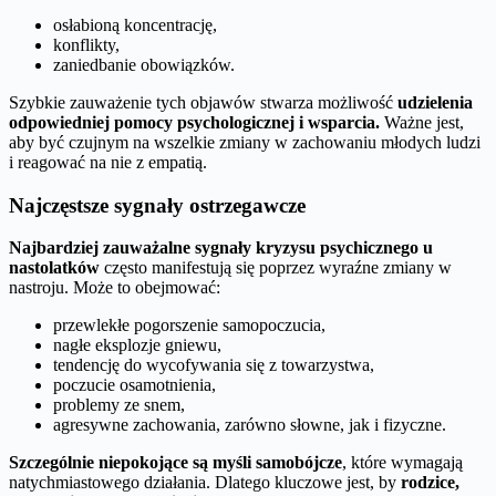
osłabioną koncentrację,
konflikty,
zaniedbanie obowiązków.
Szybkie zauważenie tych objawów stwarza możliwość
udzielenia
odpowiedniej pomocy psychologicznej i wsparcia.
Ważne jest,
aby być czujnym na wszelkie zmiany w zachowaniu młodych ludzi
i reagować na nie z empatią.
Najczęstsze sygnały ostrzegawcze
Najbardziej zauważalne sygnały kryzysu psychicznego u
nastolatków
często manifestują się poprzez wyraźne zmiany w
nastroju. Może to obejmować:
przewlekłe pogorszenie samopoczucia,
nagłe eksplozje gniewu,
tendencję do wycofywania się z towarzystwa,
poczucie osamotnienia,
problemy ze snem,
agresywne zachowania, zarówno słowne, jak i fizyczne.
Szczególnie niepokojące są myśli samobójcze
, które wymagają
natychmiastowego działania. Dlatego kluczowe jest, by
rodzice,