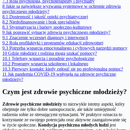
7.3
Rola psychologa, psychoterapeuty i psychiatry
8
Jakie są największe wyzwania systemowe w ochronie zdrowia
psychicznego młodzieży?
8.1
Dostępność i jakość opieki psychiatrycznej
8.2
Niedofinansowanie i brak specjalistów
8.3
Stygmatyzacja i bariery społeczno-kulturowe
9
Jak poprawić sytuację zdrowia psychicznego młodzieży?
9.1
Znaczenie wczesnej diagnozy i interwencji
9.2
Rola profilaktyki i programów edukacji zdrowotnej
9.3
Potrzeba wsparcia emocjonalnego i cyfrowych narzędzi pomocy
10
Gdzie młodzież i rodzina mogą szukać pomocy?
10.1
Telefony wsparcia i poradnie psychologiczne
10.2
Programy wsparcia szkolnego i lokalnego
10.3
Pierwszy kontakt: kiedy zgłosić się po profesjonalną pomoc?
11
Jak pandemia COVID-19 wpłynęła na zdrowie psychiczne
młodzieży?
Czym jest zdrowie psychiczne młodzieży?
Zdrowie psychiczne młodzieży
to niezwykle istotny aspekt, który
obejmuje nie tylko dobre samopoczucie, ale także umiejętność
radzenia sobie ze stresującymi sytuacjami. W praktyce oznacza to
korzystanie ze swojego potencjału oraz aktywne zaangażowanie się
w życie społeczne.
Kondycja psychiczna młodych ludzi
jest