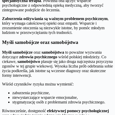
specjalistyczna terapia
. Powinna ona łączyć wsparcie
psychologiczne z odpowiednią opieką medyczną, aby tworzyć
zintegrowane podejście do leczenia.
Zaburzenia odżywiania są ważnym problemem psychicznym
,
który wymaga całościowej opieki oraz empatii. Wsparcie i
zrozumienie otoczenia są niezwykle istotne, by pomóc młodym
ludziom w przezwyciężaniu tych trudności.
Myśli samobójcze oraz samobójstwa
Myśli samobójcze
oraz
samobójstwa
to poważne wyzwania
dotyczące
zdrowia psychicznego
wśród polskiej młodzieży. Co
ciekawe,
samobójstwo
plasuje się jako druga najczęstsza przyczyna
zgonów w tej grupie wiekowej. Wysoka liczba prób odebrania sobie
życia podkreśla, jak istotne są wczesne diagnozy oraz skuteczne
formy interwencji.
Wśród czynników ryzyka można wymienić:
zaburzenia psychiczne,
niewystarczające wsparcie emocjonalne,
stygmatyzację osób z problemami zdrowia psychicznego.
Równocześnie, dostępność
efektywnej pomocy psychologicznej