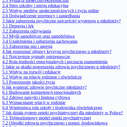
2.3
Sytuacja społeczno-ekonomiczna
2.4
Stres szkolny i presja edukacyjna
2.5
Wpływ mediów społecznościowych i życia online
2.6
Doświadczenie przemocy i zaniedbania
3
Jakie zaburzenia psychiczne najczęściej występują u młodzieży?
3.1
Depresja i lęk
3.2
Zaburzenia odżywiania
3.3
Myśli samobójcze oraz samobójstwa
3.4
Uzależnienia i zaburzenia zachowania
3.5
Zaburzenia snu i agresja
4
Jak rozpoznać objawy kryzysu psychicznego u młodzieży?
4.1
Najczęstsze sygnały ostrzegawcze
4.2
Rola trudności emocjonalnych i poczucia osamotnienia
5
Jakie są skutki pogorszenia zdrowia psychicznego u młodzieży?
5.1
Wpływ na rozwój i edukację
5.2
Wpływ na relacje rodzinne i rówieśnicze
5.3
Pogorszenie jakości życia
6
Jak wspierać zdrowie psychiczne młodzieży?
6.1
Budowanie kompetencji emocjonalnych
6.2
Zdrowe nawyki i higiena cyfrowa
6.3
Wzmacnianie relacji w rodzinie
6.4
Wspierająca rola szkoły i środowiska rówieśniczego
7
Jak działa system opieki psychiatrycznej dla młodzieży w Polsce?
7.1
Trójpoziomowy model opieki psychiatrycznej
7.2
Ośrodki zdrowia psychicznego i pomoc środowiskowa