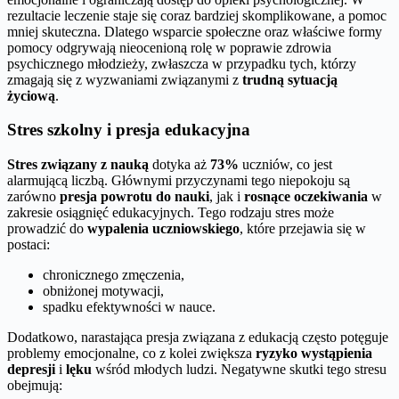
rezultacie leczenie staje się coraz bardziej skomplikowane, a pomoc
mniej skuteczna. Dlatego wsparcie społeczne oraz właściwe formy
pomocy odgrywają nieocenioną rolę w poprawie zdrowia
psychicznego młodzieży, zwłaszcza w przypadku tych, którzy
zmagają się z wyzwaniami związanymi z
trudną sytuacją
życiową
.
Stres szkolny i presja edukacyjna
Stres związany z nauką
dotyka aż
73%
uczniów, co jest
alarmującą liczbą. Głównymi przyczynami tego niepokoju są
zarówno
presja powrotu do nauki
, jak i
rosnące oczekiwania
w
zakresie osiągnięć edukacyjnych. Tego rodzaju stres może
prowadzić do
wypalenia uczniowskiego
, które przejawia się w
postaci:
chronicznego zmęczenia,
obniżonej motywacji,
spadku efektywności w nauce.
Dodatkowo, narastająca presja związana z edukacją często potęguje
problemy emocjonalne, co z kolei zwiększa
ryzyko wystąpienia
depresji
i
lęku
wśród młodych ludzi. Negatywne skutki tego stresu
obejmują: