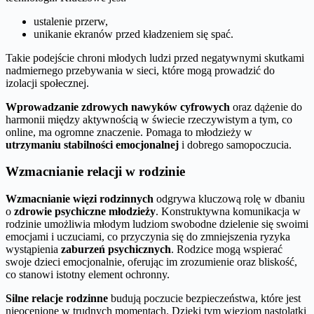
ustalenie przerw,
unikanie ekranów przed kładzeniem się spać.
Takie podejście chroni młodych ludzi przed negatywnymi skutkami
nadmiernego przebywania w sieci, które mogą prowadzić do
izolacji społecznej.
Wprowadzanie zdrowych nawyków cyfrowych
oraz dążenie do
harmonii między aktywnością w świecie rzeczywistym a tym, co
online, ma ogromne znaczenie. Pomaga to młodzieży w
utrzymaniu stabilności emocjonalnej
i dobrego samopoczucia.
Wzmacnianie relacji w rodzinie
Wzmacnianie więzi rodzinnych
odgrywa kluczową rolę w dbaniu
o
zdrowie psychiczne młodzieży
. Konstruktywna komunikacja w
rodzinie umożliwia młodym ludziom swobodne dzielenie się swoimi
emocjami i uczuciami, co przyczynia się do zmniejszenia ryzyka
wystąpienia
zaburzeń psychicznych
. Rodzice mogą wspierać
swoje dzieci emocjonalnie, oferując im zrozumienie oraz bliskość,
co stanowi istotny element ochronny.
Silne relacje rodzinne
budują poczucie bezpieczeństwa, które jest
nieocenione w trudnych momentach. Dzięki tym więziom nastolatki