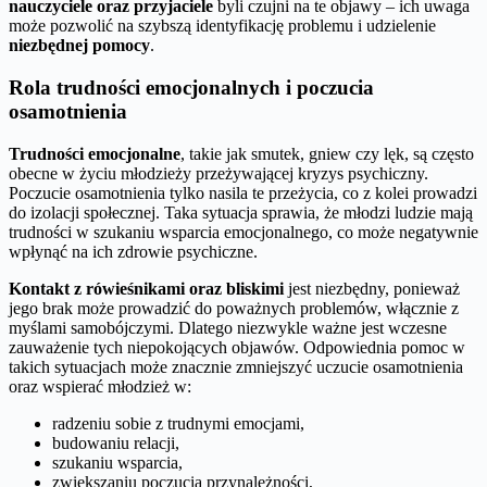
nauczyciele oraz przyjaciele
byli czujni na te objawy – ich uwaga
może pozwolić na szybszą identyfikację problemu i udzielenie
niezbędnej pomocy
.
Rola trudności emocjonalnych i poczucia
osamotnienia
Trudności emocjonalne
, takie jak smutek, gniew czy lęk, są często
obecne w życiu młodzieży przeżywającej kryzys psychiczny.
Poczucie osamotnienia tylko nasila te przeżycia, co z kolei prowadzi
do izolacji społecznej. Taka sytuacja sprawia, że młodzi ludzie mają
trudności w szukaniu wsparcia emocjonalnego, co może negatywnie
wpłynąć na ich zdrowie psychiczne.
Kontakt z rówieśnikami oraz bliskimi
jest niezbędny, ponieważ
jego brak może prowadzić do poważnych problemów, włącznie z
myślami samobójczymi. Dlatego niezwykle ważne jest wczesne
zauważenie tych niepokojących objawów. Odpowiednia pomoc w
takich sytuacjach może znacznie zmniejszyć uczucie osamotnienia
oraz wspierać młodzież w:
radzeniu sobie z trudnymi emocjami,
budowaniu relacji,
szukaniu wsparcia,
zwiększaniu poczucia przynależności,