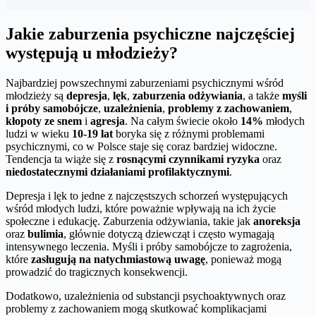
Jakie zaburzenia psychiczne najczęściej
występują u młodzieży?
Najbardziej powszechnymi zaburzeniami psychicznymi wśród
młodzieży są
depresja
,
lęk
,
zaburzenia odżywiania
, a także
myśli
i próby samobójcze
,
uzależnienia
,
problemy z zachowaniem
,
kłopoty ze snem
i
agresja
. Na całym świecie około
14%
młodych
ludzi w wieku
10-19 lat
boryka się z różnymi problemami
psychicznymi, co w Polsce staje się coraz bardziej widoczne.
Tendencja ta wiąże się z
rosnącymi czynnikami ryzyka
oraz
niedostatecznymi działaniami profilaktycznymi
.
Depresja i lęk to jedne z najczęstszych schorzeń występujących
wśród młodych ludzi, które poważnie wpływają na ich życie
społeczne i edukację. Zaburzenia odżywiania, takie jak
anoreksja
oraz
bulimia
, głównie dotyczą dziewcząt i często wymagają
intensywnego leczenia. Myśli i próby samobójcze to zagrożenia,
które
zasługują na natychmiastową uwagę
, ponieważ mogą
prowadzić do tragicznych konsekwencji.
Dodatkowo, uzależnienia od substancji psychoaktywnych oraz
problemy z zachowaniem mogą skutkować komplikacjami