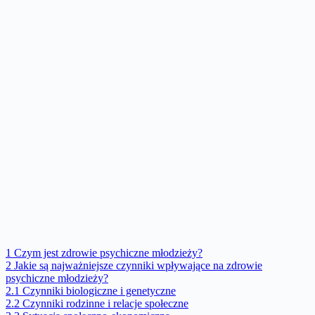
1
Czym jest zdrowie psychiczne młodzieży?
2
Jakie są najważniejsze czynniki wpływające na zdrowie
psychiczne młodzieży?
2.1
Czynniki biologiczne i genetyczne
2.2
Czynniki rodzinne i relacje społeczne