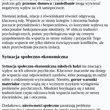
podczas gdy
przemoc domowa
i
zaniedbanie
mogą wywierać
negatywny wpływ na ich samopoczucie.
Niemniej jednak, relacje z rówieśnikami również odgrywają
kluczową rolę. Wsparcie ze strony kolegów i otoczenia buduje
poczucie przynależności i bezpieczeństwa, co korzystnie wpływa na
emocjonalne funkcjonowanie młodzieży. W obliczu trudności
psychologicznych, pomoc psychologiczna staje się cennym
uzupełnieniem dla wsparcia ze strony rodziny i przyjaciół. Tego
rodzaju wsparcie nie tylko ułatwia rozwiązywanie konfliktów, ale
także przeciwdziała poczuciu izolacji.
Sytuacja społeczno-ekonomiczna
Sytuacja społeczno-ekonomiczna młodych ludzi
ma znaczący
wpływ na ich zdrowie psychiczne. Kluczowe znaczenie ma dostęp
do wsparcia oraz odpowiednich zasobów, które pomagają im radzić
sobie z codziennymi wyzwaniami. Niestety,
gorsze warunki
materialne
często wiążą się z wyższym ryzykiem wystąpienia
problemów psychicznych. Młodzież borykająca się z takimi
trudnościami często odczuwa brak wsparcia zarówno ze strony
rówieśników, jak i otoczenia.
Dodatkowo,
nierówności społeczne
zaostrzają problemy
emocjonalne i ograniczają dostęp do opieki psychologicznej. W