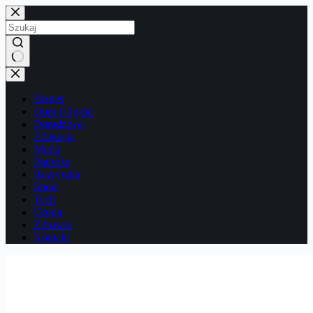
Przejdź
do
treści
Brak
wyników
Biznes
Dom i Ogród
Doradztwo
Edukacja
Moda
Podróże
Rozrywka
Sport
Tech
Uroda
Zdrowie
Kontakt