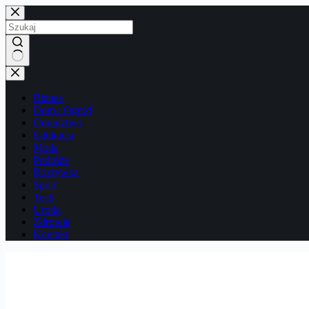
Przejdź
do
treści
Brak
wyników
Biznes
Dom i Ogród
Doradztwo
Edukacja
Moda
Podróże
Rozrywka
Sport
Tech
Uroda
Zdrowie
Kontakt