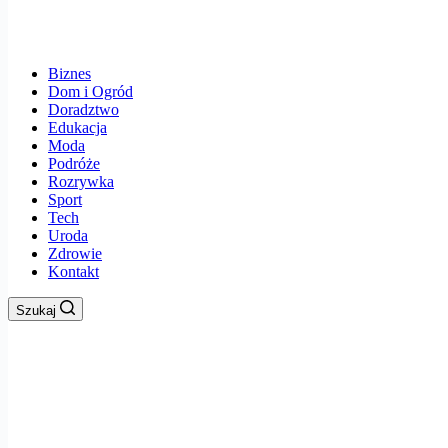
Biznes
Dom i Ogród
Doradztwo
Edukacja
Moda
Podróże
Rozrywka
Sport
Tech
Uroda
Zdrowie
Kontakt
Szukaj