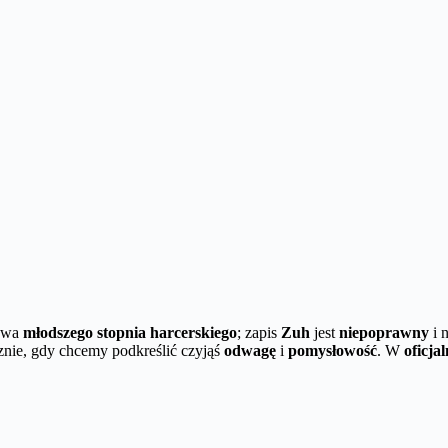
azwa
młodszego stopnia harcerskiego
; zapis
Zuh
jest
niepoprawny
i 
znie, gdy chcemy podkreślić czyjąś
odwagę
i
pomysłowość
. W
oficj