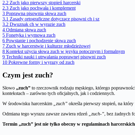
2.2
Zuch jako pierwszy stopień harcerski
2.3
Zuch jako pochwała i komplement
3
Poprawna pisownia słowa zuch
3.1
Zasady ortograficzne dotyczące pisowni ch i sz
3.2
Dwuznak ch w wyrazie zuch
4
Odmiana słowa zuch
5
Fonetyka i wymowa zuch
6
Powstanie i pochodzenie słowa zuch
7
Zuch w harcerstwie i kulturze młodzieżowej
8
Kontekst użycia słowa zuch w języku potocznym i formalnym
9
Techniki nauki i utrwalania poprawnej pisowni zuch
10
Pokrewne formy i wyrazy od zuch
Czym jest zuch?
Słowo
„zuch”
to rzeczownik rodzaju męskiego, którego poprawności 
kontekstach – zarówno tych oficjalnych, jak i codziennych.
W środowisku harcerskim
„zuch”
określa pierwszy stopień, na który
Odmiana tego wyrazu zawsze zawiera rdzeń
„zuch-”
, bez żadnych fo
Termin „zuch” jest nie tylko obecny w regulaminach harcerskich,