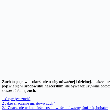
Zuch
to poprawne określenie osoby
odważnej
i
dzielnej
, a także n
pojawia się w
środowisku harcerskim
, ale bywa też używane potoc
stosować formę
zuch
.
1
Czym jest zuch?
2
Jakie znaczenie ma słowo zuch?
2.1
Znaczenie w kontekście osobowości: odważny, śmiałek, bohater