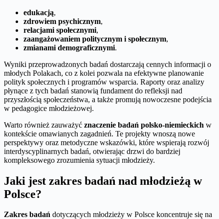
edukacją
,
zdrowiem psychicznym
,
relacjami społecznymi
,
zaangażowaniem politycznym i społecznym
,
zmianami demograficznymi
.
Wyniki przeprowadzonych badań dostarczają cennych informacji o
młodych Polakach, co z kolei pozwala na efektywne planowanie
polityk społecznych i programów wsparcia. Raporty oraz analizy
płynące z tych badań stanowią fundament do refleksji nad
przyszłością społeczeństwa, a także promują nowoczesne podejścia
w pedagogice młodzieżowej.
Warto również zauważyć
znaczenie badań polsko-niemieckich
w
kontekście omawianych zagadnień. Te projekty wnoszą nowe
perspektywy oraz metodyczne wskazówki, które wspierają rozwój
interdyscyplinarnych badań, otwierając drzwi do bardziej
kompleksowego zrozumienia sytuacji młodzieży.
Jaki jest zakres badań nad młodzieżą w
Polsce?
Zakres badań
dotyczących młodzieży w Polsce koncentruje się na