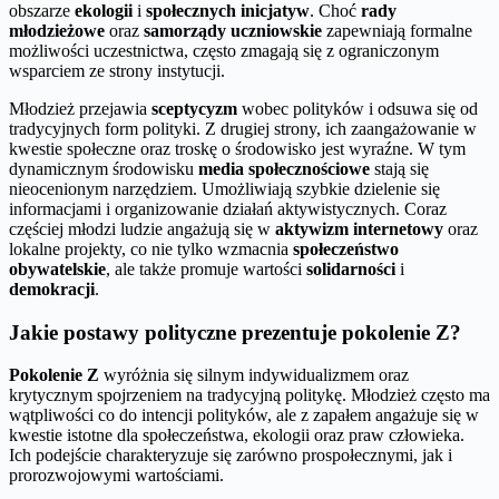
obszarze
ekologii
i
społecznych inicjatyw
. Choć
rady
młodzieżowe
oraz
samorządy uczniowskie
zapewniają formalne
możliwości uczestnictwa, często zmagają się z ograniczonym
wsparciem ze strony instytucji.
Młodzież przejawia
sceptycyzm
wobec polityków i odsuwa się od
tradycyjnych form polityki. Z drugiej strony, ich zaangażowanie w
kwestie społeczne oraz troskę o środowisko jest wyraźne. W tym
dynamicznym środowisku
media społecznościowe
stają się
nieocenionym narzędziem. Umożliwiają szybkie dzielenie się
informacjami i organizowanie działań aktywistycznych. Coraz
częściej młodzi ludzie angażują się w
aktywizm internetowy
oraz
lokalne projekty, co nie tylko wzmacnia
społeczeństwo
obywatelskie
, ale także promuje wartości
solidarności
i
demokracji
.
Jakie postawy polityczne prezentuje pokolenie Z?
Pokolenie Z
wyróżnia się silnym indywidualizmem oraz
krytycznym spojrzeniem na tradycyjną politykę. Młodzież często ma
wątpliwości co do intencji polityków, ale z zapałem angażuje się w
kwestie istotne dla społeczeństwa, ekologii oraz praw człowieka.
Ich podejście charakteryzuje się zarówno prospołecznymi, jak i
prorozwojowymi wartościami.