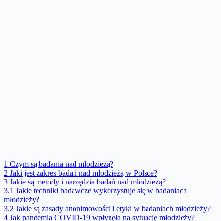
1
Czym są badania nad młodzieżą?
2
Jaki jest zakres badań nad młodzieżą w Polsce?
3
Jakie są metody i narzędzia badań nad młodzieżą?
3.1
Jakie techniki badawcze wykorzystuje się w badaniach
młodzieży?
3.2
Jakie są zasady anonimowości i etyki w badaniach młodzieży?
4
Jak pandemia COVID-19 wpłynęła na sytuację młodzieży?