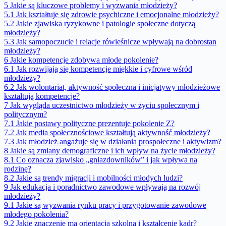
5
Jakie są kluczowe problemy i wyzwania młodzieży?
5.1
Jak kształtuje się zdrowie psychiczne i emocjonalne młodzieży?
5.2
Jakie zjawiska ryzykowne i patologie społeczne dotyczą
młodzieży?
5.3
Jak samopoczucie i relacje rówieśnicze wpływają na dobrostan
młodzieży?
6
Jakie kompetencje zdobywa młode pokolenie?
6.1
Jak rozwijają się kompetencje miękkie i cyfrowe wśród
młodzieży?
6.2
Jak wolontariat, aktywność społeczna i inicjatywy młodzieżowe
kształtują kompetencje?
7
Jak wygląda uczestnictwo młodzieży w życiu społecznym i
politycznym?
7.1
Jakie postawy polityczne prezentuje pokolenie Z?
7.2
Jak media społecznościowe kształtują aktywność młodzieży?
7.3
Jak młodzież angażuje się w działania prospołeczne i aktywizm?
8
Jakie są zmiany demograficzne i ich wpływ na życie młodzieży?
8.1
Co oznacza zjawisko „gniazdowników” i jak wpływa na
rodzinę?
8.2
Jakie są trendy migracji i mobilności młodych ludzi?
9
Jak edukacja i poradnictwo zawodowe wpływają na rozwój
młodzieży?
9.1
Jakie są wyzwania rynku pracy i przygotowanie zawodowe
młodego pokolenia?
9.2
Jakie znaczenie ma orientacja szkolna i kształcenie kadr?