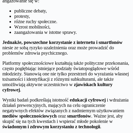
angażowanie się w:
publiczne debaty,
protesty,
różne ruchy społeczne.
Wzrost mobilności,
zaangażowania w istotne sprawy.
Jednakże, powszechne korzystanie z internetu i smartfonów
niesie ze sobą ryzyko uzależnienia oraz może prowadzić do
problemów zdrowia psychicznego.
Platformy społecznościowe kształtują także polityczne przekonania,
często pogłębiając istniejące podziały światopoglądowe wśród
młodzieży. Stanowią one nie tylko przestrzeń do wyrażania własnej
tożsamości i identyfikacji z różnymi subkulturami, ale także
umożliwiają aktywne uczestnictwo w
zjawiskach kultury
cyfrowej
.
Wyniki badań podkreślają istotność
edukacji cyfrowej
i wdrażania
działań prewencyjnych, mających na celu ograniczenie
negatywnych efektów związanych z nadmiernym użytkowaniem
mediów społecznościowych
oraz
smartfonów
. Ważne jest, aby
skupić się na tych kwestiach i wspierać młode pokolenie w
świadomym i zdrowym korzystaniu z technologii
.