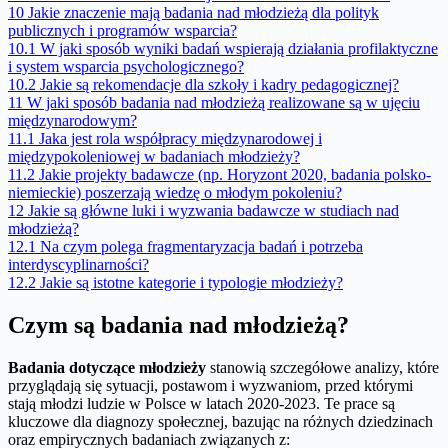
10
Jakie znaczenie mają badania nad młodzieżą dla polityk
publicznych i programów wsparcia?
10.1
W jaki sposób wyniki badań wspierają działania profilaktyczne
i system wsparcia psychologicznego?
10.2
Jakie są rekomendacje dla szkoły i kadry pedagogicznej?
11
W jaki sposób badania nad młodzieżą realizowane są w ujęciu
międzynarodowym?
11.1
Jaka jest rola współpracy międzynarodowej i
międzypokoleniowej w badaniach młodzieży?
11.2
Jakie projekty badawcze (np. Horyzont 2020, badania polsko-
niemieckie) poszerzają wiedzę o młodym pokoleniu?
12
Jakie są główne luki i wyzwania badawcze w studiach nad
młodzieżą?
12.1
Na czym polega fragmentaryzacja badań i potrzeba
interdyscyplinarności?
12.2
Jakie są istotne kategorie i typologie młodzieży?
Czym są badania nad młodzieżą?
Badania dotyczące młodzieży
stanowią szczegółowe analizy, które
przyglądają się sytuacji, postawom i wyzwaniom, przed którymi
stają młodzi ludzie w Polsce w latach 2020-2023. Te prace są
kluczowe dla diagnozy społecznej, bazując na różnych dziedzinach
oraz empirycznych badaniach związanych z: