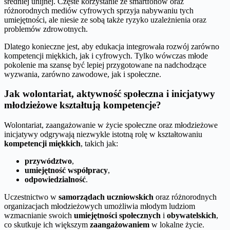
średniej unijnej. Częste korzystanie ze smartfonów oraz
różnorodnych mediów cyfrowych sprzyja nabywaniu tych
umiejętności, ale niesie ze sobą także ryzyko uzależnienia oraz
problemów zdrowotnych.
Dlatego konieczne jest, aby edukacja integrowała rozwój zarówno
kompetencji miękkich, jak i cyfrowych. Tylko wówczas młode
pokolenie ma szansę być lepiej przygotowane na nadchodzące
wyzwania, zarówno zawodowe, jak i społeczne.
Jak wolontariat, aktywność społeczna i inicjatywy
młodzieżowe kształtują kompetencje?
Wolontariat, zaangażowanie w życie społeczne oraz młodzieżowe
inicjatywy odgrywają niezwykle istotną rolę w kształtowaniu
kompetencji miękkich
, takich jak:
przywództwo
,
umiejętność współpracy
,
odpowiedzialność
.
Uczestnictwo w
samorządach uczniowskich
oraz różnorodnych
organizacjach młodzieżowych umożliwia młodym ludziom
wzmacnianie swoich
umiejętności społecznych
i
obywatelskich
,
co skutkuje ich większym
zaangażowaniem
w lokalne życie.