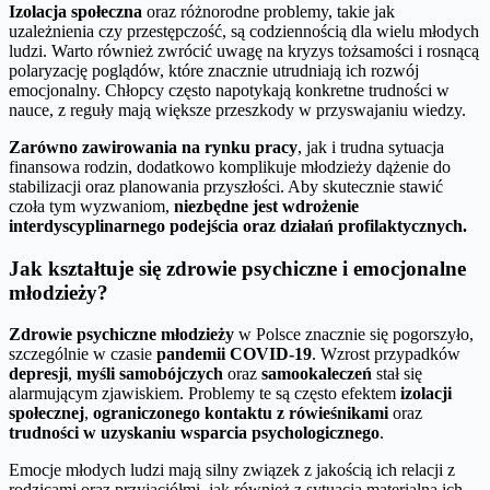
Izolacja społeczna
oraz różnorodne problemy, takie jak
uzależnienia czy przestępczość, są codziennością dla wielu młodych
ludzi. Warto również zwrócić uwagę na kryzys tożsamości i rosnącą
polaryzację poglądów, które znacznie utrudniają ich rozwój
emocjonalny. Chłopcy często napotykają konkretne trudności w
nauce, z reguły mają większe przeszkody w przyswajaniu wiedzy.
Zarówno zawirowania na rynku pracy
, jak i trudna sytuacja
finansowa rodzin, dodatkowo komplikuje młodzieży dążenie do
stabilizacji oraz planowania przyszłości. Aby skutecznie stawić
czoła tym wyzwaniom,
niezbędne jest wdrożenie
interdyscyplinarnego podejścia oraz działań profilaktycznych.
Jak kształtuje się zdrowie psychiczne i emocjonalne
młodzieży?
Zdrowie psychiczne młodzieży
w Polsce znacznie się pogorszyło,
szczególnie w czasie
pandemii COVID-19
. Wzrost przypadków
depresji
,
myśli samobójczych
oraz
samookaleczeń
stał się
alarmującym zjawiskiem. Problemy te są często efektem
izolacji
społecznej
,
ograniczonego kontaktu z rówieśnikami
oraz
trudności w uzyskaniu wsparcia psychologicznego
.
Emocje młodych ludzi mają silny związek z jakością ich relacji z
rodzicami oraz przyjaciółmi, jak również z sytuacją materialną ich