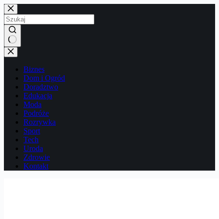
Przejdź
do
treści
Brak
wyników
Biznes
Dom i Ogród
Doradztwo
Edukacja
Moda
Podróże
Rozrywka
Sport
Tech
Uroda
Zdrowie
Kontakt