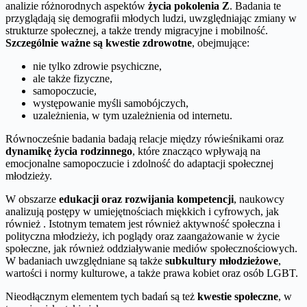
analizie różnorodnych aspektów
życia pokolenia Z
. Badania te
przyglądają się demografii młodych ludzi, uwzględniając zmiany w
strukturze społecznej, a także trendy migracyjne i mobilność.
Szczególnie ważne są kwestie zdrowotne
, obejmujące:
nie tylko zdrowie psychiczne,
ale także fizyczne,
samopoczucie,
występowanie myśli samobójczych,
uzależnienia, w tym uzależnienia od internetu.
Równocześnie badania badają relacje między rówieśnikami oraz
dynamikę życia rodzinnego
, które znacząco wpływają na
emocjonalne samopoczucie i zdolność do adaptacji społecznej
młodzieży.
W obszarze
edukacji oraz rozwijania kompetencji
, naukowcy
analizują postępy w umiejętnościach miękkich i cyfrowych, jak
również
. Istotnym tematem jest również aktywność społeczna i
polityczna młodzieży, ich poglądy oraz zaangażowanie w życie
społeczne, jak również oddziaływanie mediów społecznościowych.
W badaniach uwzględniane są także
subkultury młodzieżowe
,
wartości i normy kulturowe, a także prawa kobiet oraz osób LGBT.
Nieodłącznym elementem tych badań są też
kwestie społeczne
, w