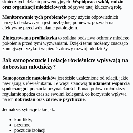
skutecznych działań prewencyjnych.
Współpraca szkół, rodzin
oraz organizacji młodzieżowych
odgrywa tutaj kluczową rolę.
Monitorowanie tych problemów
przy użyciu odpowiednich
narzędzi badawczych jest niezbędne, ponieważ pozwala na
efektywne przeciwdziałanie patologiom.
Zintegrowana profilaktyka
to solidna podstawa ochrony młodego
pokolenia przed tymi wyzwaniami. Dzięki temu możemy znacząco
zmniejszyć ryzyko i wspierać zdrowy rozwój młodzieży.
Jak samopoczucie i relacje rówieśnicze wpływają na
dobrostan młodzieży?
Samopoczucie nastolatków
jest ściśle uzależnione od relacji, jakie
nawiązują z rówieśnikami. Te więzi stanowią
fundament wsparcia
społecznego
i poczucia przynależności. Ponad połowa młodzieży
regularnie spędza czas ze swoimi kolegami, co korzystnie wpływa
na ich
dobrostan
oraz
zdrowie psychiczne
.
Jednakże, sytuacje takie jak:
konflikty,
przemoc,
poczucie izolacji.