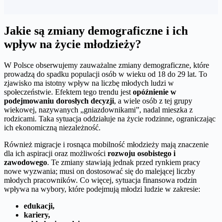
Jakie są zmiany demograficzne i ich
wpływ na życie młodzieży?
W Polsce obserwujemy zauważalne zmiany demograficzne, które
prowadzą do spadku populacji osób w wieku od 18 do 29 lat. To
zjawisko ma istotny wpływ na liczbę młodych ludzi w
społeczeństwie. Efektem tego trendu jest
opóźnienie w
podejmowaniu dorosłych decyzji
, a wiele osób z tej grupy
wiekowej, nazywanych „gniazdownikami”, nadal mieszka z
rodzicami. Taka sytuacja oddziałuje na życie rodzinne, ograniczając
ich ekonomiczną niezależność.
Również migracje i rosnąca mobilność młodzieży mają znaczenie
dla ich aspiracji oraz możliwości
rozwoju osobistego i
zawodowego
. Te zmiany stawiają jednak przed rynkiem pracy
nowe wyzwania; musi on dostosować się do malejącej liczby
młodych pracowników. Co więcej, sytuacja finansowa rodzin
wpływa na wybory, które podejmują młodzi ludzie w zakresie:
edukacji,
kariery,