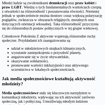
Młodzi ludzie są zwolennikami
demokracji
oraz
praw kobiet
i
praw LGBT
. Wiedzę o tych fundamentalnych wartościach czerpią
z otwartości na różnorodność i poszanowania równości. Niemniej
jednak w społeczeństwie można dostrzec coraz większą polaryzację
poglądów, zwłaszcza w obszarach religijnych, moralnych oraz
dotyczących orientacji seksualnej. Taka różnorodność przyczynia
się do różnorodnych postaw politycznych w tej grupie wiekowej.
Członkowie Pokolenia Z aktywnie wspierają różnorodne ruchy
społeczne. Przykładami ich zaangażowania są:
udział w młodzieżowych strajkach klimatycznych,
wyrażanie zaniepokojenia o przyszłość planety,
angażowanie się w życie obywatelskie,
okazywanie solidarności,
promowanie wartości inkluzyjności oraz aktywnego
uczestnictwa w lokalnych społecznościach.
Jak media społecznościowe kształtują aktywność
młodzieży?
Media społecznościowe
stały się kluczowym narzędziem w
komunikacji młodzieży, wpływając na ich aktywność zarówno
społeczną, jak i polityczną. Umożliwiają młodym ludziom