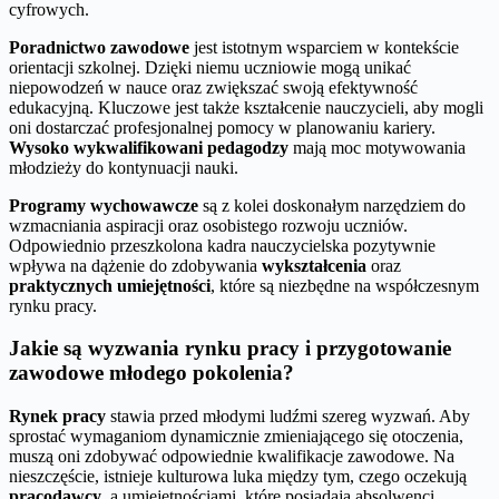
cyfrowych.
Poradnictwo zawodowe
jest istotnym wsparciem w kontekście
orientacji szkolnej. Dzięki niemu uczniowie mogą unikać
niepowodzeń w nauce oraz zwiększać swoją efektywność
edukacyjną. Kluczowe jest także kształcenie nauczycieli, aby mogli
oni dostarczać profesjonalnej pomocy w planowaniu kariery.
Wysoko wykwalifikowani pedagodzy
mają moc motywowania
młodzieży do kontynuacji nauki.
Programy wychowawcze
są z kolei doskonałym narzędziem do
wzmacniania aspiracji oraz osobistego rozwoju uczniów.
Odpowiednio przeszkolona kadra nauczycielska pozytywnie
wpływa na dążenie do zdobywania
wykształcenia
oraz
praktycznych umiejętności
, które są niezbędne na współczesnym
rynku pracy.
Jakie są wyzwania rynku pracy i przygotowanie
zawodowe młodego pokolenia?
Rynek pracy
stawia przed młodymi ludźmi szereg wyzwań. Aby
sprostać wymaganiom dynamicznie zmieniającego się otoczenia,
muszą oni zdobywać odpowiednie kwalifikacje zawodowe. Na
nieszczęście, istnieje kulturowa luka między tym, czego oczekują
pracodawcy
, a umiejętnościami, które posiadają absolwenci.