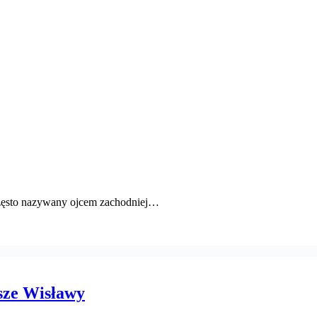
często nazywany ojcem zachodniej…
sze Wisławy