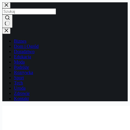
Przejdź
do
treści
Brak
wyników
Biznes
Dom i Ogród
Doradztwo
Edukacja
Moda
Podróże
Rozrywka
Sport
Tech
Uroda
Zdrowie
Kontakt