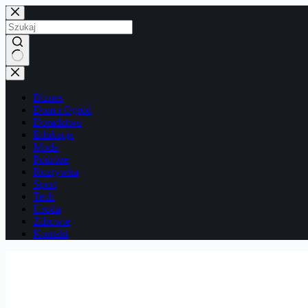
Przejdź
do
treści
Brak
wyników
Biznes
Dom i Ogród
Doradztwo
Edukacja
Moda
Podróże
Rozrywka
Sport
Tech
Uroda
Zdrowie
Kontakt