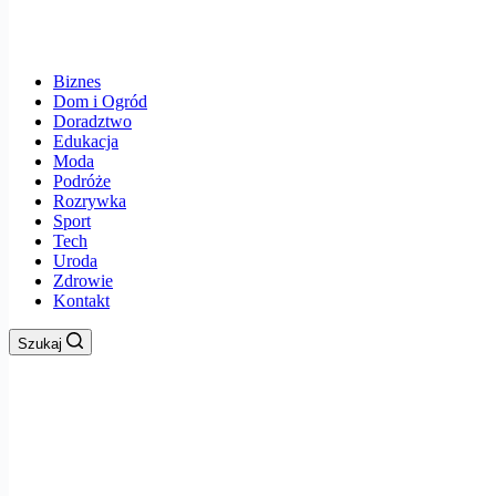
Biznes
Dom i Ogród
Doradztwo
Edukacja
Moda
Podróże
Rozrywka
Sport
Tech
Uroda
Zdrowie
Kontakt
Szukaj