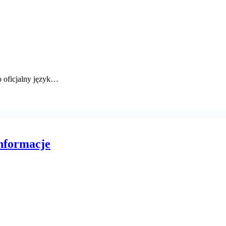
o oficjalny język…
nformacje