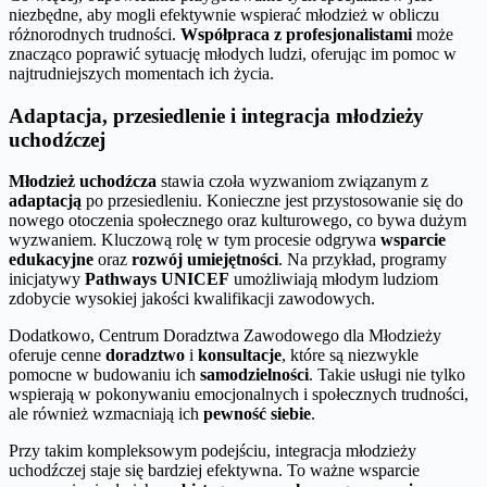
niezbędne, aby mogli efektywnie wspierać młodzież w obliczu
różnorodnych trudności.
Współpraca z profesjonalistami
może
znacząco poprawić sytuację młodych ludzi, oferując im pomoc w
najtrudniejszych momentach ich życia.
Adaptacja, przesiedlenie i integracja młodzieży
uchodźczej
Młodzież uchodźcza
stawia czoła wyzwaniom związanym z
adaptacją
po przesiedleniu. Konieczne jest przystosowanie się do
nowego otoczenia społecznego oraz kulturowego, co bywa dużym
wyzwaniem. Kluczową rolę w tym procesie odgrywa
wsparcie
edukacyjne
oraz
rozwój umiejętności
. Na przykład, programy
inicjatywy
Pathways UNICEF
umożliwiają młodym ludziom
zdobycie wysokiej jakości kwalifikacji zawodowych.
Dodatkowo, Centrum Doradztwa Zawodowego dla Młodzieży
oferuje cenne
doradztwo
i
konsultacje
, które są niezwykle
pomocne w budowaniu ich
samodzielności
. Takie usługi nie tylko
wspierają w pokonywaniu emocjonalnych i społecznych trudności,
ale również wzmacniają ich
pewność siebie
.
Przy takim kompleksowym podejściu, integracja młodzieży
uchodźczej staje się bardziej efektywna. To ważne wsparcie