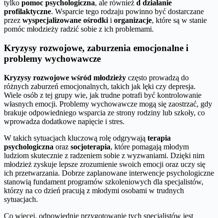
tylko
pomoc psychologiczna
, ale również
d działanie
profilaktyczne
. Wsparcie tego rodzaju powinno być dostarczane
przez
wyspecjalizowane ośrodki
i
organizacje
, które są w stanie
pomóc młodzieży radzić sobie z ich problemami.
Kryzysy rozwojowe, zaburzenia emocjonalne i
problemy wychowawcze
Kryzysy rozwojowe wśród młodzieży
często prowadzą do
różnych zaburzeń emocjonalnych, takich jak lęki czy depresja.
Wiele osób z tej grupy wie, jak trudne potrafi być kontrolowanie
własnych emocji. Problemy wychowawcze mogą się zaostrzać, gdy
brakuje odpowiedniego wsparcia ze strony rodziny lub szkoły, co
wprowadza dodatkowe napięcie i stres.
W takich sytuacjach kluczową rolę odgrywają
terapia
psychologiczna
oraz
socjoterapia
, które pomagają młodym
ludziom skutecznie z radzeniem sobie z wyzwaniami. Dzięki nim
młodzież zyskuje lepsze zrozumienie swoich emocji oraz uczy się
ich przetwarzania. Dobrze zaplanowane interwencje psychologiczne
stanowią fundament programów szkoleniowych dla specjalistów,
którzy na co dzień pracują z młodymi osobami w trudnych
sytuacjach.
Co więcej, odpowiednie przygotowanie tych specjalistów jest