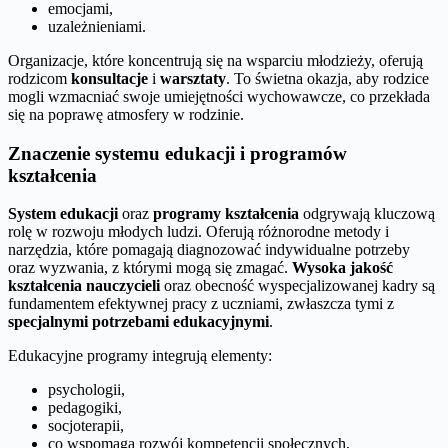
emocjami,
uzależnieniami.
Organizacje, które koncentrują się na wsparciu młodzieży, oferują
rodzicom
konsultacje
i
warsztaty
. To świetna okazja, aby rodzice
mogli wzmacniać swoje umiejętności wychowawcze, co przekłada
się na poprawę atmosfery w rodzinie.
Znaczenie systemu edukacji i programów
kształcenia
System edukacji
oraz
programy kształcenia
odgrywają kluczową
rolę w rozwoju młodych ludzi. Oferują różnorodne metody i
narzędzia, które pomagają diagnozować indywidualne potrzeby
oraz wyzwania, z którymi mogą się zmagać.
Wysoka jakość
kształcenia nauczycieli
oraz obecność wyspecjalizowanej kadry są
fundamentem efektywnej pracy z uczniami, zwłaszcza tymi z
specjalnymi potrzebami edukacyjnymi
.
Edukacyjne programy integrują elementy:
psychologii,
pedagogiki,
socjoterapii,
co wspomaga rozwój kompetencji społecznych,