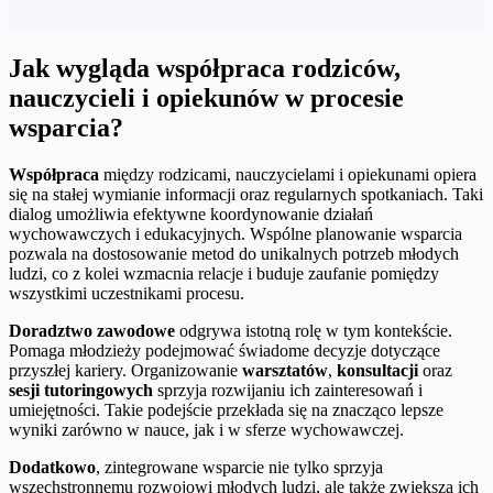
Jak wygląda współpraca rodziców,
nauczycieli i opiekunów w procesie
wsparcia?
Współpraca
między rodzicami, nauczycielami i opiekunami opiera
się na stałej wymianie informacji oraz regularnych spotkaniach. Taki
dialog umożliwia efektywne koordynowanie działań
wychowawczych i edukacyjnych. Wspólne planowanie wsparcia
pozwala na dostosowanie metod do unikalnych potrzeb młodych
ludzi, co z kolei wzmacnia relacje i buduje zaufanie pomiędzy
wszystkimi uczestnikami procesu.
Doradztwo zawodowe
odgrywa istotną rolę w tym kontekście.
Pomaga młodzieży podejmować świadome decyzje dotyczące
przyszłej kariery. Organizowanie
warsztatów
,
konsultacji
oraz
sesji tutoringowych
sprzyja rozwijaniu ich zainteresowań i
umiejętności. Takie podejście przekłada się na znacząco lepsze
wyniki zarówno w nauce, jak i w sferze wychowawczej.
Dodatkowo
, zintegrowane wsparcie nie tylko sprzyja
wszechstronnemu rozwojowi młodych ludzi, ale także zwiększa ich