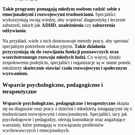
Takie programy pomagają młodym osobom radzić sobie z
emocjonalnymi i rozwojowymi trudnościami.
Specjaliści
wykorzystują swoją wiedzę, aby wspierać diagnostykę i leczenie
zaburzeń, takich jak
ADHD
,
uzależnienia
czy
zaburzenia
odżywiania
.
Na przykład, wiele z nich dostosowuje metody pracy, aby sprostać
specjalnym potrzebom edukacyjnym.
Takie działania
przyczyniają się do rozwijania funkcji poznawczych oraz
wszechstronnego rozwoju młodych ludzi.
Co więcej, dzięki
zespołowemu podejściu, specjaliści i organizacje są w stanie pomóc
młodzieży
skutecznie stawiać czoła rozwojowym i społecznym
wyzwaniom.
Wsparcie psychologiczne, pedagogiczne i
terapeutyczne
Wsparcie psychologiczne, pedagogiczne i terapeutyczne
skupia
się na diagnozie oraz pracy z dziećmi i młodzieżą zmagającymi się z
trudnościami rozwojowymi i emocjonalnymi. Specjaliści, tacy jak
psychologowie i pedagodzy, oferują konsultacje oraz angażujące
warsztaty, które pomagają w rozwiązaniu problemów
wychowawczych i emocjonalnych.