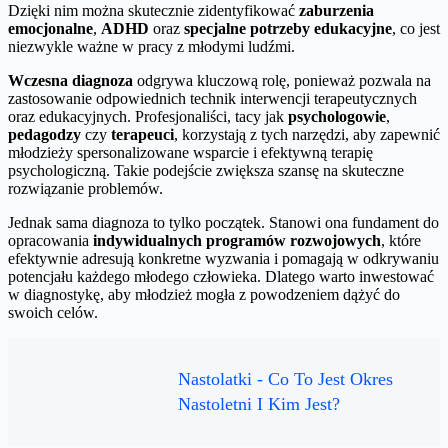
Dzięki nim można skutecznie zidentyfikować
zaburzenia
emocjonalne
,
ADHD
oraz
specjalne potrzeby edukacyjne
, co jest
niezwykle ważne w pracy z młodymi ludźmi.
Wczesna diagnoza
odgrywa kluczową rolę, ponieważ pozwala na
zastosowanie odpowiednich technik interwencji terapeutycznych
oraz edukacyjnych. Profesjonaliści, tacy jak
psychologowie
,
pedagodzy
czy
terapeuci
, korzystają z tych narzędzi, aby zapewnić
młodzieży spersonalizowane wsparcie i efektywną terapię
psychologiczną. Takie podejście zwiększa szansę na skuteczne
rozwiązanie problemów.
Jednak sama diagnoza to tylko początek. Stanowi ona fundament do
opracowania
indywidualnych programów rozwojowych
, które
efektywnie adresują konkretne wyzwania i pomagają w odkrywaniu
potencjału każdego młodego człowieka. Dlatego warto inwestować
w diagnostykę, aby młodzież mogła z powodzeniem dążyć do
swoich celów.
Nastolatki - Co To Jest Okres
Nastoletni I Kim Jest?