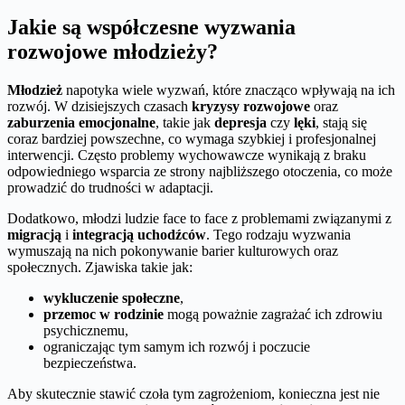
Jakie są współczesne wyzwania
rozwojowe młodzieży?
Młodzież
napotyka wiele wyzwań, które znacząco wpływają na ich
rozwój. W dzisiejszych czasach
kryzysy rozwojowe
oraz
zaburzenia emocjonalne
, takie jak
depresja
czy
lęki
, stają się
coraz bardziej powszechne, co wymaga szybkiej i profesjonalnej
interwencji. Często problemy wychowawcze wynikają z braku
odpowiedniego wsparcia ze strony najbliższego otoczenia, co może
prowadzić do trudności w adaptacji.
Dodatkowo, młodzi ludzie face to face z problemami związanymi z
migracją
i
integracją uchodźców
. Tego rodzaju wyzwania
wymuszają na nich pokonywanie barier kulturowych oraz
społecznych. Zjawiska takie jak:
wykluczenie społeczne
,
przemoc w rodzinie
mogą poważnie zagrażać ich zdrowiu
psychicznemu,
ograniczając tym samym ich rozwój i poczucie
bezpieczeństwa.
Aby skutecznie stawić czoła tym zagrożeniom, konieczna jest nie