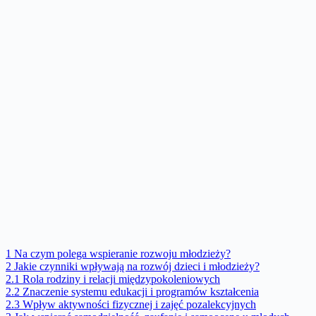
1
Na czym polega wspieranie rozwoju młodzieży?
2
Jakie czynniki wpływają na rozwój dzieci i młodzieży?
2.1
Rola rodziny i relacji międzypokoleniowych
2.2
Znaczenie systemu edukacji i programów kształcenia
2.3
Wpływ aktywności fizycznej i zajęć pozalekcyjnych