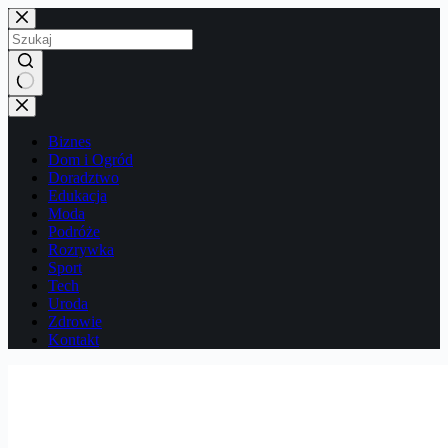
Przejdź
do
treści
Brak
wyników
Biznes
Dom i Ogród
Doradztwo
Edukacja
Moda
Podróże
Rozrywka
Sport
Tech
Uroda
Zdrowie
Kontakt