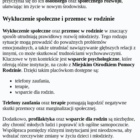
przyczynia się do ich
osobistego
oraz
społecznego rozwoju
,
ułatwiając im życie w nowym środowisku.
Wykluczenie społeczne i przemoc w rodzinie
Wykluczenie społeczne
oraz
przemoc w rodzinie
w znaczący
sposób utrudniają prawidłowy rozwój młodzieży. Tego rodzaju
sytuacje mogą prowadzić do poważnych problemów
emocjonalnych, a także utrudniać nawiązywanie głębszych relacji z
innymi, co może skutkować trudnościami wychowawczymi.
Kluczowe w tym kontekście jest
wsparcie psychologiczne
, które
oferują różne instytucje, na czoło z
Miejskim Ośrodkiem Pomocy
Rodzinie
. Dzięki takim placówkom dostępne są:
telefony zaufania,
terapie,
wsparcie dla rodzin.
Telefony zaufania
oraz
terapie
pomagają łagodzić negatywne
skutki przemocy oraz marginalizacji społecznej.
Dodatkowo,
profilaktyka
oraz
wsparcie dla rodzin
są niezbędne,
aby chronić młodych ludzi i poprawić ich ogólne samopoczucie.
Współpraca pomiędzy różnymi instytucjami jest nieodzowna, aby
wdrażać rzeczywiste zmiany w życiu dzieci i młodzieży.