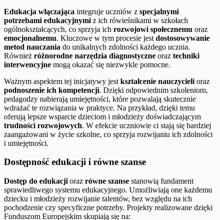
Edukacja włączająca
integruje uczniów z
specjalnymi
potrzebami edukacyjnymi
z ich rówieśnikami w szkołach
ogólnokształcących, co sprzyja ich
rozwojowi społecznemu
oraz
emocjonalnemu
. Kluczowe w tym procesie jest
dostosowywanie
metod nauczania
do unikalnych zdolności każdego ucznia.
Również
różnorodne narzędzia diagnostyczne
oraz
techniki
interwencyjne
mogą okazać się niezwykle pomocne.
Ważnym aspektem tej inicjatywy jest
kształcenie nauczycieli
oraz
podnoszenie ich kompetencji
. Dzięki odpowiednim szkoleniom,
pedagodzy nabierają umiejętności, które pozwalają skutecznie
wdrażać te rozwiązania w praktyce. Na przykład, dzięki temu
oferują lepsze wsparcie dzieciom i młodzieży doświadczającym
trudności rozwojowych
. W efekcie uczniowie ci stają się bardziej
zaangażowani w życie szkolne, co sprzyja rozwijaniu ich zdolności
i umiejętności.
Dostępność edukacji i równe szanse
Dostęp do edukacji
oraz
równe szanse
stanowią fundament
sprawiedliwego systemu edukacyjnego. Umożliwiają one każdemu
dziecku i młodzieży rozwijanie talentów, bez względu na ich
pochodzenie czy specyficzne potrzeby. Projekty realizowane dzięki
Funduszom Europejskim skupiają się na: