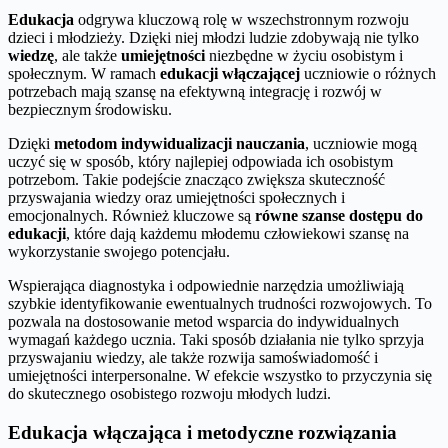
Edukacja
odgrywa kluczową rolę w wszechstronnym rozwoju
dzieci i młodzieży. Dzięki niej młodzi ludzie zdobywają nie tylko
wiedzę
, ale także
umiejętności
niezbędne w życiu osobistym i
społecznym. W ramach
edukacji włączającej
uczniowie o różnych
potrzebach mają szansę na efektywną integrację i rozwój w
bezpiecznym środowisku.
Dzięki
metodom indywidualizacji nauczania
, uczniowie mogą
uczyć się w sposób, który najlepiej odpowiada ich osobistym
potrzebom. Takie podejście znacząco zwiększa skuteczność
przyswajania wiedzy oraz umiejętności społecznych i
emocjonalnych. Również kluczowe są
równe szanse dostępu do
edukacji
, które dają każdemu młodemu człowiekowi szansę na
wykorzystanie swojego potencjału.
Wspierająca diagnostyka i odpowiednie narzędzia umożliwiają
szybkie identyfikowanie ewentualnych trudności rozwojowych. To
pozwala na dostosowanie metod wsparcia do indywidualnych
wymagań każdego ucznia. Taki sposób działania nie tylko sprzyja
przyswajaniu wiedzy, ale także rozwija samoświadomość i
umiejętności interpersonalne. W efekcie wszystko to przyczynia się
do skutecznego osobistego rozwoju młodych ludzi.
Edukacja włączająca i metodyczne rozwiązania