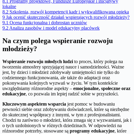
8.1
Programy projektowe, Fundusze Europejskie i inicjatywy
lokalne
8.2
Szkolenia, rozwój kompetencji kadr i wykwalifikowana opieka
9
Jak ocenić skuteczność działań wspierających rozwój młodzieży?
9.1
Ocena funkcjonalna i dobrostan uczniów
9.2
Analiza zasobów i model edukacyjny placówek
Na czym polega wspieranie rozwoju
młodzieży?
Wspieranie rozwoju młodych ludzi
to proces, który polega na
tworzeniu atmosfery sprzyjającej nauce i samodzielności. Ważne
jest, by dzieci i młodzież zdobywały umiejętności nie tylko do
codziennego funkcjonowania, ale także do adaptacji oraz
pokonywania kolejnych wyzwań w życiu. W tym kontekście
uwzględniamy różnorodne aspekty –
emocjonalne, społeczne oraz
edukacyjne
, co pozwala im lepiej radzić sobie w przyszłości.
Kluczowym aspektem wsparcia
jest pomoc w budowaniu
pewności siebie oraz zdobywaniu doświadczeń, które są niezbędne
do skutecznej współpracy z innymi, w tym z profesjonalistami.
Chodzi tu zarówno o młodzież, która zmaga się z wyzwaniami, jak i
o tych uzdolnionych w różnych dziedzinach. W odpowiedzi na
różnorodne potrzeby, stosowane są
programy edukacyjne
, które