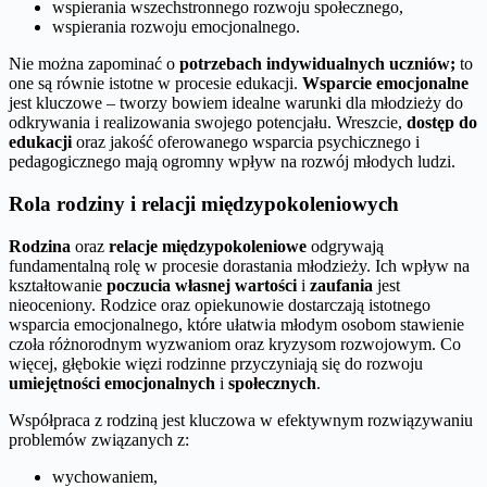
wspierania wszechstronnego rozwoju społecznego,
wspierania rozwoju emocjonalnego.
Nie można zapominać o
potrzebach indywidualnych uczniów;
to
one są równie istotne w procesie edukacji.
Wsparcie emocjonalne
jest kluczowe – tworzy bowiem idealne warunki dla młodzieży do
odkrywania i realizowania swojego potencjału. Wreszcie,
dostęp do
edukacji
oraz jakość oferowanego wsparcia psychicznego i
pedagogicznego mają ogromny wpływ na rozwój młodych ludzi.
Rola rodziny i relacji międzypokoleniowych
Rodzina
oraz
relacje międzypokoleniowe
odgrywają
fundamentalną rolę w procesie dorastania młodzieży. Ich wpływ na
kształtowanie
poczucia własnej wartości
i
zaufania
jest
nieoceniony. Rodzice oraz opiekunowie dostarczają istotnego
wsparcia emocjonalnego, które ułatwia młodym osobom stawienie
czoła różnorodnym wyzwaniom oraz kryzysom rozwojowym. Co
więcej, głębokie więzi rodzinne przyczyniają się do rozwoju
umiejętności emocjonalnych
i
społecznych
.
Współpraca z rodziną jest kluczowa w efektywnym rozwiązywaniu
problemów związanych z:
wychowaniem,