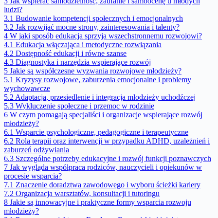
3
Jak wspierać samodzielność, zaufanie i samoocenę u młodych
ludzi?
3.1
Budowanie kompetencji społecznych i emocjonalnych
3.2
Jak rozwijać mocne strony, zainteresowania i talenty?
4
W jaki sposób edukacja sprzyja wszechstronnemu rozwojowi?
4.1
Edukacja włączająca i metodyczne rozwiązania
4.2
Dostępność edukacji i równe szanse
4.3
Diagnostyka i narzędzia wspierające rozwój
5
Jakie są współczesne wyzwania rozwojowe młodzieży?
5.1
Kryzysy rozwojowe, zaburzenia emocjonalne i problemy
wychowawcze
5.2
Adaptacja, przesiedlenie i integracja młodzieży uchodźczej
5.3
Wykluczenie społeczne i przemoc w rodzinie
6
W czym pomagają specjaliści i organizacje wspierające rozwój
młodzieży?
6.1
Wsparcie psychologiczne, pedagogiczne i terapeutyczne
6.2
Rola terapii oraz interwencji w przypadku ADHD, uzależnień i
zaburzeń odżywiania
6.3
Szczególne potrzeby edukacyjne i rozwój funkcji poznawczych
7
Jak wygląda współpraca rodziców, nauczycieli i opiekunów w
procesie wsparcia?
7.1
Znaczenie doradztwa zawodowego i wyboru ścieżki kariery
7.2
Organizacja warsztatów, konsultacji i tutoringu
8
Jakie są innowacyjne i praktyczne formy wsparcia rozwoju
młodzieży?