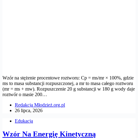
Wzór na stężenie procentowe roztworu: Cp = ms/mr × 100%, gdzie
ms to masa substancji rozpuszczonej, a mr to masa całego roztworu
(mr = ms + mw). Rozpuszczenie 20 g substancji w 180 g wody daje
roztwór o masie 200…
Redakcja Młodzież.org.pl
26 lipca, 2026
Edukacja
Wzór Na Energię Kinetyczną