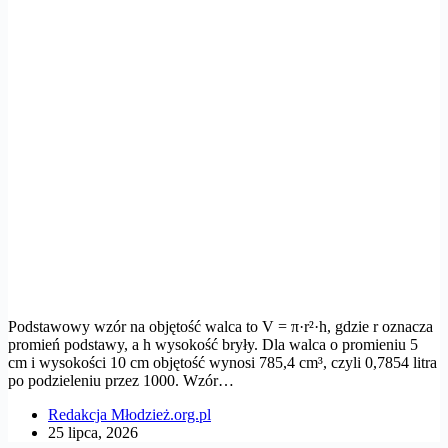
Podstawowy wzór na objętość walca to V = π·r²·h, gdzie r oznacza
promień podstawy, a h wysokość bryły. Dla walca o promieniu 5
cm i wysokości 10 cm objętość wynosi 785,4 cm³, czyli 0,7854 litra
po podzieleniu przez 1000. Wzór…
Redakcja Młodzież.org.pl
25 lipca, 2026