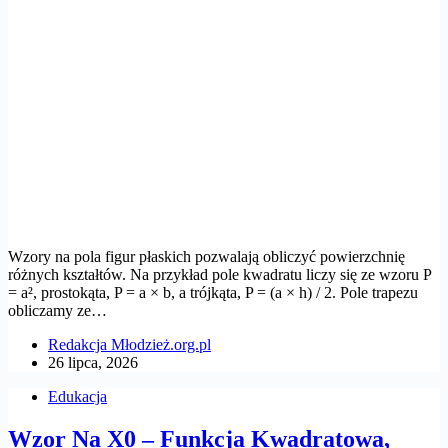
Wzory na pola figur płaskich pozwalają obliczyć powierzchnię
różnych kształtów. Na przykład pole kwadratu liczy się ze wzoru P
= a², prostokąta, P = a × b, a trójkąta, P = (a × h) / 2. Pole trapezu
obliczamy ze…
Redakcja Młodzież.org.pl
26 lipca, 2026
Edukacja
Wzor Na X0 – Funkcja Kwadratowa,