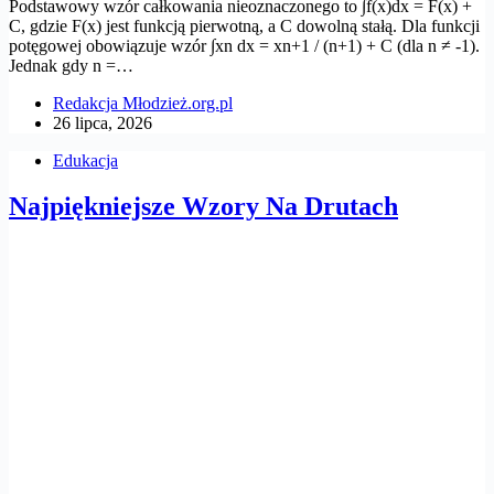
Podstawowy wzór całkowania nieoznaczonego to ∫f(x)dx = F(x) +
C, gdzie F(x) jest funkcją pierwotną, a C dowolną stałą. Dla funkcji
potęgowej obowiązuje wzór ∫xn dx = xn+1 / (n+1) + C (dla n ≠ -1).
Jednak gdy n =…
Redakcja Młodzież.org.pl
26 lipca, 2026
Edukacja
Najpiękniejsze Wzory Na Drutach