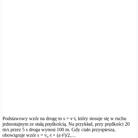
Podstawowy wzór na drogę to s = v·t, który stosuje się w ruchu
jednostajnym ze stałą prędkością. Na przykład, przy prędkości 20
m/s przez 5 s droga wynosi 100 m. Gdy ciało przyspiesza,
obowiązuje wzór s = v₀·t + (a·t²)/2,…