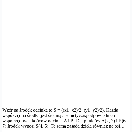
Wzór na środek odcinka to S = ((x1+x2)/2, (y1+y2)/2). Każda
współrzędna środka jest średnią arytmetyczną odpowiednich
współrzędnych końców odcinka A i B. Dla punktów A(2, 3) i B(6,
7) środek wynosi S(4, 5). Ta sama zasada działa również na osi…