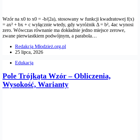
Wzór na x0 to x0 = -b/(2a), stosowany w funkcji kwadratowej f(x)
= ax² + bx + c wyłącznie wtedy, gdy wyróżnik Δ = b², 4ac wynosi
zero. Wówczas równanie ma dokładnie jedno miejsce zerowe,
zwane pierwiastkiem podwójnym, a parabola…
Redakcja Młodzież.org.pl
25 lipca, 2026
Edukacja
Pole Trójkąta Wzór – Obliczenia,
Wysokość, Warianty