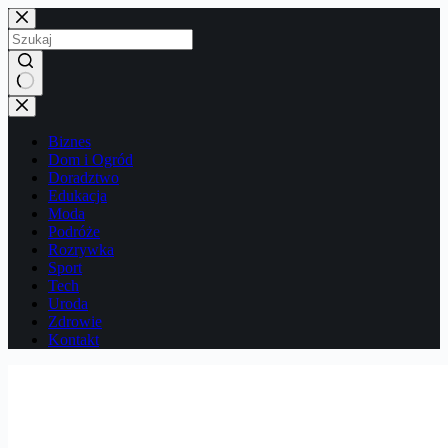
Przejdź
do
treści
Brak
wyników
Biznes
Dom i Ogród
Doradztwo
Edukacja
Moda
Podróże
Rozrywka
Sport
Tech
Uroda
Zdrowie
Kontakt