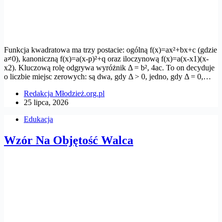
Funkcja kwadratowa ma trzy postacie: ogólną f(x)=ax²+bx+c (gdzie
a≠0), kanoniczną f(x)=a(x-p)²+q oraz iloczynową f(x)=a(x-x1)(x-
x2). Kluczową rolę odgrywa wyróżnik Δ = b², 4ac. To on decyduje
o liczbie miejsc zerowych: są dwa, gdy Δ > 0, jedno, gdy Δ = 0,…
Redakcja Młodzież.org.pl
25 lipca, 2026
Edukacja
Wzór Na Objętość Walca